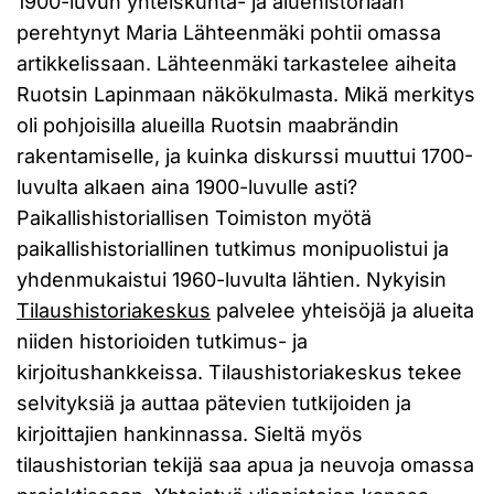
1900-luvun yhteiskunta- ja aluehistoriaan
perehtynyt Maria Lähteenmäki pohtii omassa
artikkelissaan. Lähteenmäki tarkastelee aiheita
Ruotsin Lapinmaan näkökulmasta. Mikä merkitys
oli pohjoisilla alueilla Ruotsin maabrändin
rakentamiselle, ja kuinka diskurssi muuttui 1700-
luvulta alkaen aina 1900-luvulle asti?
Paikallishistoriallisen Toimiston myötä
paikallishistoriallinen tutkimus monipuolistui ja
yhdenmukaistui 1960-luvulta lähtien. Nykyisin
Tilaushistoriakeskus
palvelee yhteisöjä ja alueita
niiden historioiden tutkimus- ja
kirjoitushankkeissa. Tilaushistoriakeskus tekee
selvityksiä ja auttaa pätevien tutkijoiden ja
kirjoittajien hankinnassa. Sieltä myös
tilaushistorian tekijä saa apua ja neuvoja omassa