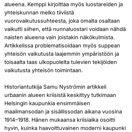
alueena. Kemppi kirjoittaa myös luostareiden ja
yhteiskunnan melko tiiviistä
vuorovaikutussuhteesta, joka omalta osaltaan
vaikutti siihen, että nunnaluostari voidaan nähdä
naisten alueena vain joistakin näkökulmista.
Artikkelissa problematisoidaan myös suppean
yhteisön vaikutusta laajemmin ympäristöön ja
toisaalta taas ulkopuolelta tulevien tekijöiden
vaikutusta yhteisön toimintaan.
Historiantutkija Samu Nyströmin artikkeli
urbaanin alueen kriisistä keskittyy tutkimaan
Helsingin kaupunkia ensimmäisen
maailmansodan ja sisällissodan aikana vuosina
1914–1918. Hänen mukaansa kriisiaika osoitti
hyvin, kuinka haavoittuvainen moderni kaupunki