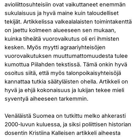
avioliittosuhteisiin ovat vaikuttaneet enemmän
sukulaisuus ja hyvä maine kuin taloudelliset
tekijät. Artikkelissa valkealalaisten toimintakenttä
on jaettu kolmeen alueeseen sen mukaan,
kuinka tiheätä vuorovaikutus oli eri ihmisten
kesken. Myös myytti agraariyhteisöjen
vuorovaikutuksen muuttumattomuudesta tulee
kumottua Piilahden tekstissä. Tämä onkin hyvä
osoitus siitä, että myös talonpoikaisyhteisöjä
kannattaa tutkia säätyläisten ohella. Artikkeli on
hyvä ja ehjä kokonaisuus ja lukijan tekee mieli
syventyä aiheeseen tarkemmin.
Venäläistä Suomea on tutkittu melko ahkerasti
2000-luvun kuluessa, ja siksi poliittisen historian
dosentin Kristiina Kalleisen artikkeli aiheesta