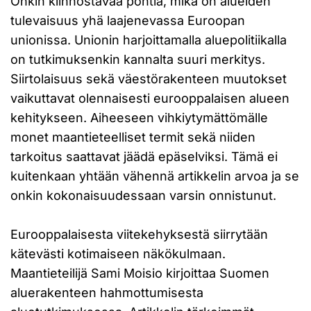
Onkin kiinnostavaa pohtia, mikä on alueiden
tulevaisuus yhä laajenevassa Euroopan
unionissa. Unionin harjoittamalla aluepolitiikalla
on tutkimuksenkin kannalta suuri merkitys.
Siirtolaisuus sekä väestörakenteen muutokset
vaikuttavat olennaisesti eurooppalaisen alueen
kehitykseen. Aiheeseen vihkiytymättömälle
monet maantieteelliset termit sekä niiden
tarkoitus saattavat jäädä epäselviksi. Tämä ei
kuitenkaan yhtään vähennä artikkelin arvoa ja se
onkin kokonaisuudessaan varsin onnistunut.
Eurooppalaisesta viitekehyksestä siirrytään
kätevästi kotimaiseen näkökulmaan.
Maantieteilijä Sami Moisio kirjoittaa Suomen
aluerakenteen hahmottumisesta