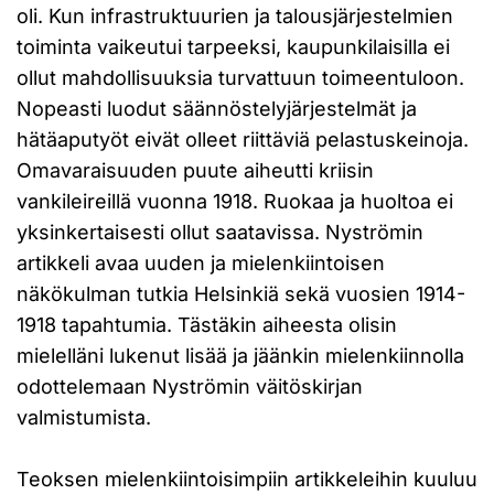
oli. Kun infrastruktuurien ja talousjärjestelmien
toiminta vaikeutui tarpeeksi, kaupunkilaisilla ei
ollut mahdollisuuksia turvattuun toimeentuloon.
Nopeasti luodut säännöstelyjärjestelmät ja
hätäaputyöt eivät olleet riittäviä pelastuskeinoja.
Omavaraisuuden puute aiheutti kriisin
vankileireillä vuonna 1918. Ruokaa ja huoltoa ei
yksinkertaisesti ollut saatavissa. Nyströmin
artikkeli avaa uuden ja mielenkiintoisen
näkökulman tutkia Helsinkiä sekä vuosien 1914-
1918 tapahtumia. Tästäkin aiheesta olisin
mielelläni lukenut lisää ja jäänkin mielenkiinnolla
odottelemaan Nyströmin väitöskirjan
valmistumista.
Teoksen mielenkiintoisimpiin artikkeleihin kuuluu