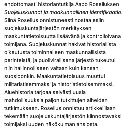
ehdottomasti historiantutkija Aapo Roseliuksen
Suojeluskunnat ja maakunnallinen identifikaatio
.
Siinä Roselius onnistuneesti nostaa esiin
suojeluskuntajärjestön merkityksen
maakuntatietoisuutta lisäävänä ja kontrolloivana
toimijana. Suojeluskunnat hakivat historiallista
oikeutusta toiminnalleen maakunnallisista
perinteistä, ja puolivirallisena järjestö tukeutui
niin hallinnolliseen valtaan kuin kansan
suosioonkin. Maakuntatietoisuus muuttui
militaristisemmaksi ja historiatietoisemmaksi.
Aluehistoria tarjoaa selvästi uusia
mahdollisuuksia paljon tutkittujen aiheiden
tutkimukseen. Roselius onnistuu artikkelillaan
tekemään suojeluskuntajärjestön kiinnostavaksi
toimijaksi uuden näkökulman ansiosta.