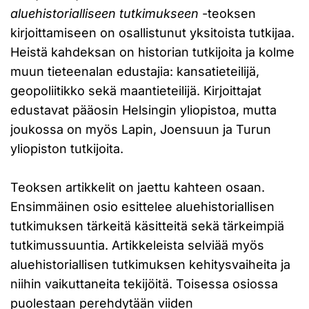
aluehistorialliseen tutkimukseen
-teoksen
kirjoittamiseen on osallistunut yksitoista tutkijaa.
Heistä kahdeksan on historian tutkijoita ja kolme
muun tieteenalan edustajia: kansatieteilijä,
geopoliitikko sekä maantieteilijä. Kirjoittajat
edustavat pääosin Helsingin yliopistoa, mutta
joukossa on myös Lapin, Joensuun ja Turun
yliopiston tutkijoita.
Teoksen artikkelit on jaettu kahteen osaan.
Ensimmäinen osio esittelee aluehistoriallisen
tutkimuksen tärkeitä käsitteitä sekä tärkeimpiä
tutkimussuuntia. Artikkeleista selviää myös
aluehistoriallisen tutkimuksen kehitysvaiheita ja
niihin vaikuttaneita tekijöitä. Toisessa osiossa
puolestaan perehdytään viiden