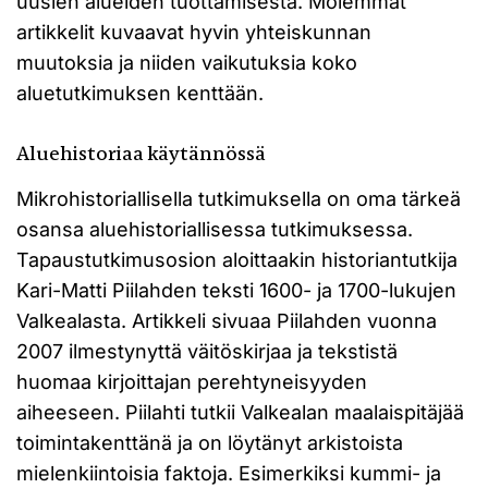
uusien alueiden tuottamisesta. Molemmat
artikkelit kuvaavat hyvin yhteiskunnan
muutoksia ja niiden vaikutuksia koko
aluetutkimuksen kenttään.
Aluehistoriaa käytännössä
Mikrohistoriallisella tutkimuksella on oma tärkeä
osansa aluehistoriallisessa tutkimuksessa.
Tapaustutkimusosion aloittaakin historiantutkija
Kari-Matti Piilahden teksti 1600- ja 1700-lukujen
Valkealasta. Artikkeli sivuaa Piilahden vuonna
2007 ilmestynyttä väitöskirjaa ja tekstistä
huomaa kirjoittajan perehtyneisyyden
aiheeseen. Piilahti tutkii Valkealan maalaispitäjää
toimintakenttänä ja on löytänyt arkistoista
mielenkiintoisia faktoja. Esimerkiksi kummi- ja