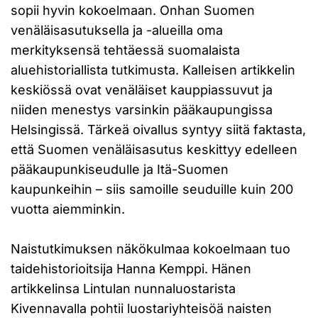
sopii hyvin kokoelmaan. Onhan Suomen
venäläisasutuksella ja -alueilla oma
merkityksensä tehtäessä suomalaista
aluehistoriallista tutkimusta. Kalleisen artikkelin
keskiössä ovat venäläiset kauppiassuvut ja
niiden menestys varsinkin pääkaupungissa
Helsingissä. Tärkeä oivallus syntyy siitä faktasta,
että Suomen venäläisasutus keskittyy edelleen
pääkaupunkiseudulle ja Itä-Suomen
kaupunkeihin – siis samoille seuduille kuin 200
vuotta aiemminkin.
Naistutkimuksen näkökulmaa kokoelmaan tuo
taidehistorioitsija Hanna Kemppi. Hänen
artikkelinsa Lintulan nunnaluostarista
Kivennavalla pohtii luostariyhteisöä naisten