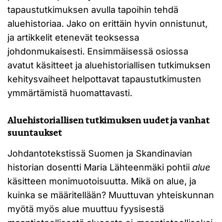
tapaustutkimuksen avulla tapoihin tehdä
aluehistoriaa. Jako on erittäin hyvin onnistunut,
ja artikkelit etenevät teoksessa
johdonmukaisesti. Ensimmäisessä osiossa
avatut käsitteet ja aluehistoriallisen tutkimuksen
kehitysvaiheet helpottavat tapaustutkimusten
ymmärtämistä huomattavasti.
Aluehistoriallisen tutkimuksen uudet ja vanhat
suuntaukset
Johdantotekstissä Suomen ja Skandinavian
historian dosentti Maria Lähteenmäki pohtii
alue
käsitteen monimuotoisuutta. Mikä on alue, ja
kuinka se määritellään? Muuttuvan yhteiskunnan
myötä myös alue muuttuu fyysisestä