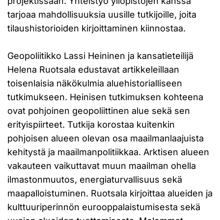
projektissaan. Yhteistyö yliopistojen kanssa
tarjoaa mahdollisuuksia uusille tutkijoille, joita
tilaushistorioiden kirjoittaminen kiinnostaa.
Geopoliitikko Lassi Heininen ja kansatieteilijä
Helena Ruotsala edustavat artikkeleillaan
toisenlaisia näkökulmia aluehistorialliseen
tutkimukseen. Heinisen tutkimuksen kohteena
ovat pohjoinen geopoliittinen alue sekä sen
erityispiirteet. Tutkija korostaa kuitenkin
pohjoisen alueen olevan osa maailmanlaajuista
kehitystä ja maailmanpolitiikkaa. Arktisen alueen
vakauteen vaikuttavat muun maailman ohella
ilmastonmuutos, energiaturvallisuus sekä
maapalloistuminen. Ruotsala kirjoittaa alueiden ja
kulttuuriperinnön eurooppalaistumisesta sekä