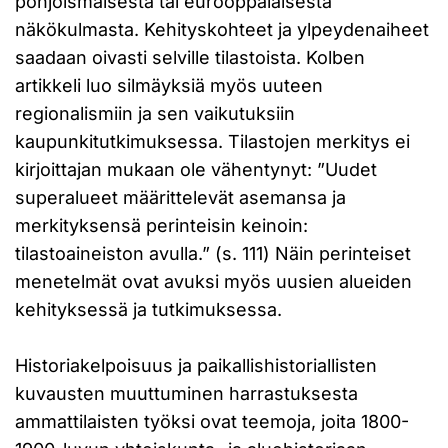
pohjoismaisesta tai eurooppalaisesta
näkökulmasta. Kehityskohteet ja ylpeydenaiheet
saadaan oivasti selville tilastoista. Kolben
artikkeli luo silmäyksiä myös uuteen
regionalismiin ja sen vaikutuksiin
kaupunkitutkimuksessa. Tilastojen merkitys ei
kirjoittajan mukaan ole vähentynyt: ”Uudet
superalueet määrittelevät asemansa ja
merkityksensä perinteisin keinoin:
tilastoaineiston avulla.” (s. 111) Näin perinteiset
menetelmät ovat avuksi myös uusien alueiden
kehityksessä ja tutkimuksessa.
Historiakelpoisuus ja paikallishistoriallisten
kuvausten muuttuminen harrastuksesta
ammattilaisten työksi ovat teemoja, joita 1800-