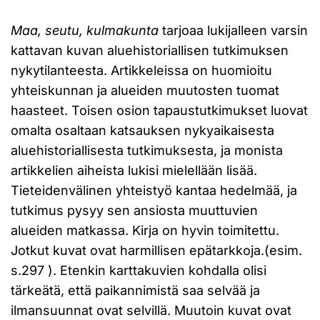
Maa, seutu, kulmakunta
tarjoaa lukijalleen varsin
kattavan kuvan aluehistoriallisen tutkimuksen
nykytilanteesta. Artikkeleissa on huomioitu
yhteiskunnan ja alueiden muutosten tuomat
haasteet. Toisen osion tapaustutkimukset luovat
omalta osaltaan katsauksen nykyaikaisesta
aluehistoriallisesta tutkimuksesta, ja monista
artikkelien aiheista lukisi mielellään lisää.
Tieteidenvälinen yhteistyö kantaa hedelmää, ja
tutkimus pysyy sen ansiosta muuttuvien
alueiden matkassa. Kirja on hyvin toimitettu.
Jotkut kuvat ovat harmillisen epätarkkoja.(esim.
s.297 ). Etenkin karttakuvien kohdalla olisi
tärkeätä, että paikannimistä saa selvää ja
ilmansuunnat ovat selvillä. Muutoin kuvat ovat