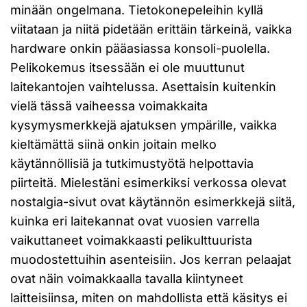
minään ongelmana. Tietokonepeleihin kyllä
viitataan ja niitä pidetään erittäin tärkeinä, vaikka
hardware onkin pääasiassa konsoli-puolella.
Pelikokemus itsessään ei ole muuttunut
laitekantojen vaihtelussa. Asettaisin kuitenkin
vielä tässä vaiheessa voimakkaita
kysymysmerkkejä ajatuksen ympärille, vaikka
kieltämättä siinä onkin joitain melko
käytännöllisiä ja tutkimustyötä helpottavia
piirteitä. Mielestäni esimerkiksi verkossa olevat
nostalgia-sivut ovat käytännön esimerkkejä siitä,
kuinka eri laitekannat ovat vuosien varrella
vaikuttaneet voimakkaasti pelikulttuurista
muodostettuihin asenteisiin. Jos kerran pelaajat
ovat näin voimakkaalla tavalla kiintyneet
laitteisiinsa, miten on mahdollista että käsitys ei