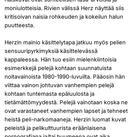
moniulotteisia. Rivien välissä Herz näyttää siis
kritisoivan naisia rohkeuden ja kokeilun halun
puutteesta.
Herzin mainio käsittelytapa jatkuu myös pelien
sensuuripyrkimyksiä käsittelevässä
kappaleessa. Hän tuo esiin mielenkiintoisia
esimerkkejä pelejä kohtaan suunnatuista
noitavainoista 1980-1990-luvuilta. Pääosin hän
viittaa vainon johtuvan vanhempien pelejä
kohtaan tuntemasta epäluulosta ja
tietämättömyydestä. Pelejä vainotaan koska ne
ovat varastaneet vanhempien lapset ja tehneet
heistä peli-narkomaaneja. Herzin luomat kuvat
peleistä ja pelikulttuurista eräänlaisena
pornografiana ja/tai huumeena ovat aika