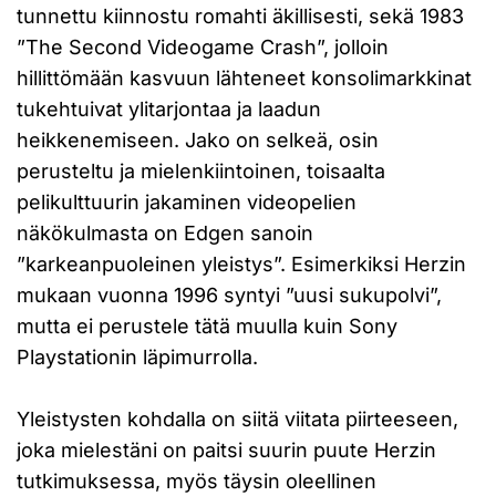
tunnettu kiinnostu romahti äkillisesti, sekä 1983
”The Second Videogame Crash”, jolloin
hillittömään kasvuun lähteneet konsolimarkkinat
tukehtuivat ylitarjontaa ja laadun
heikkenemiseen. Jako on selkeä, osin
perusteltu ja mielenkiintoinen, toisaalta
pelikulttuurin jakaminen videopelien
näkökulmasta on Edgen sanoin
”karkeanpuoleinen yleistys”. Esimerkiksi Herzin
mukaan vuonna 1996 syntyi ”uusi sukupolvi”,
mutta ei perustele tätä muulla kuin Sony
Playstationin läpimurrolla.
Yleistysten kohdalla on siitä viitata piirteeseen,
joka mielestäni on paitsi suurin puute Herzin
tutkimuksessa, myös täysin oleellinen