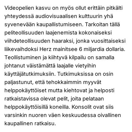
Videopelien kasvu on myös ollut erittäin pitkälti
yhteydessä audiovisuaalisen kulttuurin yhä
syvenevään kaupallistumiseen. Tarkoitan tällä
peliteollisuuden laajenemista kokonaiseksi
viihdeteollisuuden haaraksi, jonka vuosittaiseksi
liikevaihdoksi Herz mainitsee 6 miljardia dollaria.
Teollistuminen ja kiihtyvä kilpailu on samalla
johtanut väistämättä laajalle vietyihin
käyttäjätutkimuksiin. Tutkimuksissa on osin
paljastunut, että tehokkaimmin myyvät
helppokäyttöiset mutta kiehtovat ja helposti
ratkaistavissa olevat pelit, joita pelataan
helppokäyttöisillä koneilla. Konsolit ovat siis
varsinkin nuoren väen keskuudessa oivallinen
kaupallinen ratkaisu.