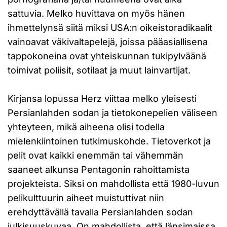
sattuvia. Melko huvittava on myös hänen
ihmettelynsä siitä miksi USA:n oikeistoradikaalit
vainoavat väkivaltapelejä, joissa pääasiallisena
tappokoneina ovat yhteiskunnan tukipylväänä
toimivat poliisit, sotilaat ja muut lainvartijat.
Kirjansa lopussa Herz viittaa melko yleisesti
Persianlahden sodan ja tietokonepelien väliseen
yhteyteen, mikä aiheena olisi todella
mielenkiintoinen tutkimuskohde. Tietoverkot ja
pelit ovat kaikki enemmän tai vähemmän
saaneet alkunsa Pentagonin rahoittamista
projekteista. Siksi on mahdollista että 1980-luvun
pelikulttuurin aiheet muistuttivat niin
erehdyttävällä tavalla Persianlahden sodan
julkisuuskuvaa. On mahdollista, että länsimaissa