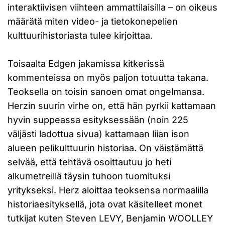
interaktiivisen viihteen ammattilaisilla – on oikeus
määrätä miten video- ja tietokonepelien
kulttuurihistoriasta tulee kirjoittaa.
Toisaalta Edgen jakamissa kitkerissä
kommenteissa on myös paljon totuutta takana.
Teoksella on toisin sanoen omat ongelmansa.
Herzin suurin virhe on, että hän pyrkii kattamaan
hyvin suppeassa esityksessään (noin 225
väljästi ladottua sivua) kattamaan liian ison
alueen pelikulttuurin historiaa. On väistämättä
selvää, että tehtävä osoittautuu jo heti
alkumetreillä täysin tuhoon tuomituksi
yritykseksi. Herz aloittaa teoksensa normaalilla
historiaesityksellä, jota ovat käsitelleet monet
tutkijat kuten Steven LEVY, Benjamin WOOLLEY