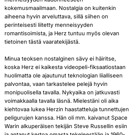
kokemusmaailmaan. Nostalgia on kuitenkin
aiheena hyvin arveluttava, sillä siihen on
perinteisesti liitetty menneisyyden
romantisoimista, ja Herz tuntuu myös olevan
tietoinen tästä vaaratekijästä.
Minua teoksen nostalginen sävy ei häiritse,
koska Herz ei kaikesta videopeli-fiksaatiostaan
huolimatta ole ajautunut teknologian liialliseen
palvontaa, vaan tarkastelee pelejä hyvin
monipuolisella tavalla. Nykyaika on jatkuvasti
voimakkaalla tavalla läsnä. Mielestäni oli aika
kiehtovaa lukea Herzin haastatteluja tunnettujen
peligurujen kanssa. Hän oli mm. kaivanut Space
Warin alkuperäisen tekijän Steve Russellin esiin
ja antanut kertoa omasta tekeleestään ja 1960-