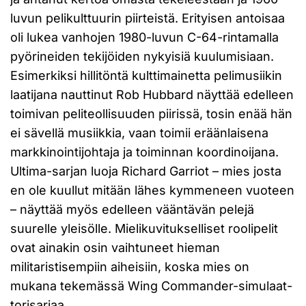
luvun pelikulttuurin piirteistä. Erityisen antoisaa
oli lukea vanhojen 1980-luvun C-64-rintamalla
pyörineiden tekijöiden nykyisiä kuulumisiaan.
Esimerkiksi hillitöntä kulttimainetta pelimusiikin
laatijana nauttinut Rob Hubbard näyttää edelleen
toimivan peliteollisuuden piirissä, tosin enää hän
ei sävellä musiikkia, vaan toimii eräänlaisena
markkinointijohtaja ja toiminnan koordinoijana.
Ultima-sarjan luoja Richard Garriot – mies josta
en ole kuullut mitään lähes kymmeneen vuoteen
– näyttää myös edelleen vääntävän pelejä
suurelle yleisölle. Mielikuvitukselliset roolipelit
ovat ainakin osin vaihtuneet hieman
militaristisempiin aiheisiin, koska mies on
mukana tekemässä Wing Commander-simulaat-
torisarjaa.