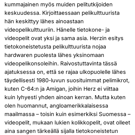
kummajainen myös muiden pelitutkijoiden
keskuudessa. Kirjoittaessaan pelikulttuurista
hän keskittyy lähes ainoastaan
videopelikulttuuriin. Hänelle tietokone- ja
videopelit ovat yksi ja sama asia. Herzin esitys
tietokoneistetusta pelikulttuurista nojaa
hardwaren puolesta lähes yksinomaan
videopelikonsoleihin. Raivostuttavinta tässä
ajatuksessa on, että se rajaa ulkopuolelle lähes
täydellisesti 1980-luvun suosituimmat pelimikrot,
kuten C-64:n ja Amigan, joihin Herz ei viittaa
kuin lyhyesti yhden ainoan kerran. Mutta kuten
olen huomannut, angloamerikkalaisessa
maailmassa – toisin kuin esimerkiksi Suomessa –
videopelit, mukaan lukien kolikkopelit, ovat olleet
aina sangen tärkeällä sijalla tietokoneistetun