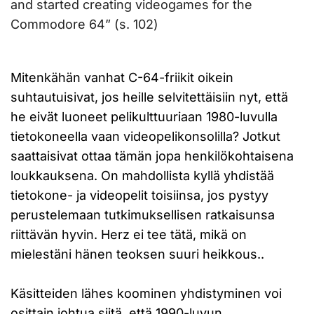
and started creating videogames for the
Commodore 64” (s. 102)
Mitenkähän vanhat C-64-friikit oikein
suhtautuisivat, jos heille selvitettäisiin nyt, että
he eivät luoneet pelikulttuuriaan 1980-luvulla
tietokoneella vaan videopelikonsolilla? Jotkut
saattaisivat ottaa tämän jopa henkilökohtaisena
loukkauksena. On mahdollista kyllä yhdistää
tietokone- ja videopelit toisiinsa, jos pystyy
perustelemaan tutkimuksellisen ratkaisunsa
riittävän hyvin. Herz ei tee tätä, mikä on
mielestäni hänen teoksen suuri heikkous..
Käsitteiden lähes koominen yhdistyminen voi
osittain johtua siitä, että 1990-luvun