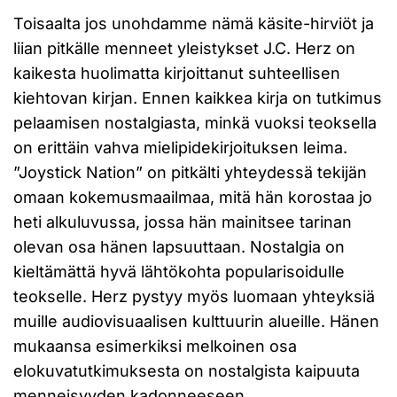
Toisaalta jos unohdamme nämä käsite-hirviöt ja
liian pitkälle menneet yleistykset J.C. Herz on
kaikesta huolimatta kirjoittanut suhteellisen
kiehtovan kirjan. Ennen kaikkea kirja on tutkimus
pelaamisen nostalgiasta, minkä vuoksi teoksella
on erittäin vahva mielipidekirjoituksen leima.
”Joystick Nation” on pitkälti yhteydessä tekijän
omaan kokemusmaailmaa, mitä hän korostaa jo
heti alkuluvussa, jossa hän mainitsee tarinan
olevan osa hänen lapsuuttaan. Nostalgia on
kieltämättä hyvä lähtökohta popularisoidulle
teokselle. Herz pystyy myös luomaan yhteyksiä
muille audiovisuaalisen kulttuurin alueille. Hänen
mukaansa esimerkiksi melkoinen osa
elokuvatutkimuksesta on nostalgista kaipuuta
menneisyyden kadonneeseen