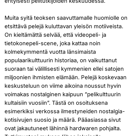
erityisesti pelitutkijoiden keskuudessa.
Muita syitä teoksen saavuttamalle huomiolle on
etsittävä pelejä kuluttavan yleisön motiiveista.
On kieltämättä selvää, että videopeli- ja
tietokonepeli-scene, joka kattaa noin
kolmekymmentä vuotta länsimaista
populaarikulttuurin historiaa, on vaikuttanut
suoraan tai välillisesti kymmenien ellei satojen
miljoonien ihmisten elämään. Pelejä koskevaan
keskusteluun on viime aikoina noussut hyvin
voimakas nostalginen kaipuun ”pelikulttuurin
kultaisiin vuosiin”. Tästä on osoituksena
esimerkiksi verkossa ilmestyneiden nostalgia-
kotisivujen suosio ja määrä. Pääasiassa sivut
ovat jakautuneet lähinnä hardwaren pohjalta.