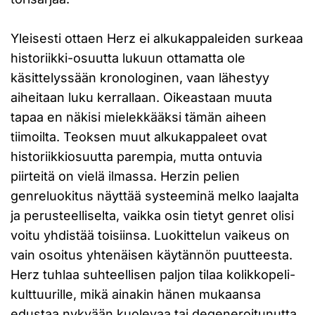
Yleisesti ottaen Herz ei alkukappaleiden surkeaa
historiikki-osuutta lukuun ottamatta ole
käsittelyssään kronologinen, vaan lähestyy
aiheitaan luku kerrallaan. Oikeastaan muuta
tapaa en näkisi mielekkääksi tämän aiheen
tiimoilta. Teoksen muut alkukappaleet ovat
historiikkiosuutta parempia, mutta ontuvia
piirteitä on vielä ilmassa. Herzin pelien
genreluokitus näyttää systeeminä melko laajalta
ja perusteelliselta, vaikka osin tietyt genret olisi
voitu yhdistää toisiinsa. Luokittelun vaikeus on
vain osoitus yhtenäisen käytännön puutteesta.
Herz tuhlaa suhteellisen paljon tilaa kolikkopeli-
kulttuurille, mikä ainakin hänen mukaansa
edustaa nykyään kuolevaa tai degeneroitunutta