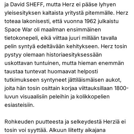
ja David SHEFF, mutta Herz ei pääse lyhyen
yleisesityksen kaltaista yritystä pitemmälle. Herz
toteaa lakonisesti, että vuonna 1962 julkaistu
Space War oli maailman ensimmäinen
tietokonepeli, eikä viittaa juuri millään tavalla
pelin syntyä edeltävään kehitykseen. Herz tosin
pystyy olemaan historiaesityksessään
uskottavan tuntuinen, mutta hieman enemmän
taustaa tuntevat huomaavat helposti
tutkimukseen syntyneet jättiläismäisen aukot,
joita hän tosin osittain korjaa viittauksillaan 1800-
luvun visuaalisiin peleihin ja kolikkopelien
esiasteisiin.
Rohkeuden puutteesta ja selkeydestä Herziä ei
tosin voi syyttää. Alkuun liitetty aikajana