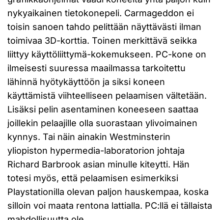
nykyaikainen tietokonepeli. Carmageddon ei
toisin sanoen tahdo pelittään näyttävästi ilman
toimivaa 3D-korttia. Toinen merkittävä seikka
liittyy käyttöliittymä-kokemukseen. PC-kone on
ilmeisesti suuressa maailmassa tarkoitettu
lähinnä hyötykäyttöön ja siksi koneen
käyttämistä viihteelliseen pelaamisen vältetään.
Lisäksi pelin asentaminen koneeseen saattaa
joillekin pelaajille olla suorastaan ylivoimainen
kynnys. Tai näin ainakin Westminsterin
yliopiston hypermedia-laboratorion johtaja
Richard Barbrook asian minulle kiteytti. Hän
totesi myös, että pelaamisen esimerkiksi
Playstationilla olevan paljon hauskempaa, koska
silloin voi maata rentona lattialla. PC:llä ei tällaista
mahdollisuutta ole.