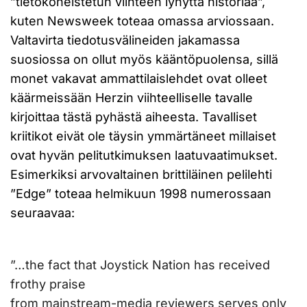
”tietokoneistetun viihteen lyhyttä historiaa”,
kuten Newsweek toteaa omassa arviossaan.
Valtavirta tiedotusvälineiden jakamassa
suosiossa on ollut myös kääntöpuolensa, sillä
monet vakavat ammattilaislehdet ovat olleet
käärmeissään Herzin viihteelliselle tavalle
kirjoittaa tästä pyhästä aiheesta. Tavalliset
kriitikot eivät ole täysin ymmärtäneet millaiset
ovat hyvän pelitutkimuksen laatuvaatimukset.
Esimerkiksi arvovaltainen brittiläinen pelilehti
”Edge” toteaa helmikuun 1998 numerossaan
seuraavaa:
”…the fact that Joystick Nation has received
frothy praise
from mainstream-media reviewers serves only