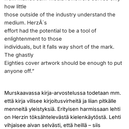
how little
those outside of the industry understand the
medium. HerzÂ´s
effort had the potential to be a tool of
enlightenment to those
individuals, but it falls way short of the mark.
The ghastly
Eighties cover artwork should be enough to put
anyone off.”
Murskaavassa kirja-arvostelussa todetaan mm.
että kirja vilisee kirjoitusvirheitä ja liian pitkälle
menneitä yleistyksiä. Erityisen harmissaan lehti
on Herzin töksähtelevästä kielenkäytöstä. Lehti
vihjaisee aivan selvästi, että heillä – siis