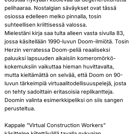
pelihaaraa. Nostalgian säväykset ovat tässä
osiossa edelleen melko pinnalla, tosin
suhteellisen kriittisessä valossa.
Mielestäni kirja saa tulta alleen vasta sivulla 83,
jossa käsitellään 1990-luvun Doom-ilmiötä. Tosin
Herzin verratessa Doom-peliä reaaliseksi
paluuksi lapsuuden aikaisiin komeromörkö-
kokemuksiin vaikuttaa hieman huvittavalta,
mutta kieltämättä on selvää, että Doom on 90-
luvun tärkeimpiä virtuaalitodellisuuspelejä, josta
on tehty sadoittain eritasoisia replikantteja.
Doomin valinta esimerkkipeliksi on siis sangen
perusteltua.
Kappale ”Virtual Construction Workers”
käsittelee kiitettävällä tavalla nykyajan