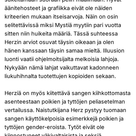
äänitehosteet ja grafiikka eivät ole näiden
kriteerien mukaan itseisarvoja. Näin on osin
selitettävissä miksi Mystiä myytiin pari vuotta
sitten niin huikeita määriä. Tässä suhteessa
Herzin arviot osuvat täysin oikeaan ja olen
hänen kanssaan täysin samaa mieltä. Illuusion
luonti vaatii ohjelmoitsijalta melkoisia lahjoja.
Nykyään nämä lahjat vaikuttavat kadonneen
liukuhihnalta tuotettujen kopioiden sekaan.
Herziä on myös kiitettävä sangen kiihkottomasta
asenteestaan poikien ja tyttöjen peliasetelman
vertailussa. Naistutkijana Herz pystyy tuomaan
sangen käyttökelpoisia esimerkkejä poikien ja
tyttöjen gender-eroista. Tytöt eivät ole
kiinnostuneet väkivaltaisista ja seksiä