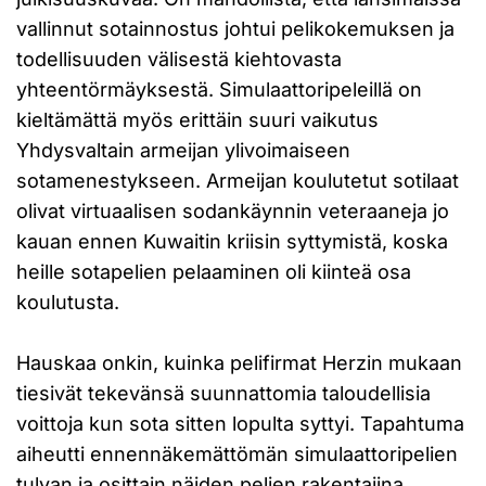
vallinnut sotainnostus johtui pelikokemuksen ja
todellisuuden välisestä kiehtovasta
yhteentörmäyksestä. Simulaattoripeleillä on
kieltämättä myös erittäin suuri vaikutus
Yhdysvaltain armeijan ylivoimaiseen
sotamenestykseen. Armeijan koulutetut sotilaat
olivat virtuaalisen sodankäynnin veteraaneja jo
kauan ennen Kuwaitin kriisin syttymistä, koska
heille sotapelien pelaaminen oli kiinteä osa
koulutusta.
Hauskaa onkin, kuinka pelifirmat Herzin mukaan
tiesivät tekevänsä suunnattomia taloudellisia
voittoja kun sota sitten lopulta syttyi. Tapahtuma
aiheutti ennennäkemättömän simulaattoripelien
tulvan ja osittain näiden pelien rakentajina