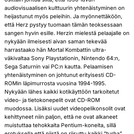
audiovisuaalisen kulttuurin yhtenäistyminen on
heijastunut myös peleihin. Ja myönnettäköön,
että Herz pystyy tuomaan tämän teoksessaan
sangen hyvin esille. Herzin mielestä pelaajalle on
nykyään ilmeisesti aivan saman tekevää
harrastaako hän Mortal Kombattin ultra-
väkivaltaa Sony Playstationin, Nintendo 64:n,
Sega Saturnin vai PC:n kautta. Pelaamisen
yhtenäistyminen on johtunut erityisesti CD-
ROMin läpimurrosta vuosina 1994-1995.
Nykyään lähes kaikki kotikäyttöön tarkoitetut
video- ja tietokonepelit ovat CD-ROM
muodossa. Lisäksi uudet videopelikonsolit ovat
kehittyneet niin paljon, että ne ovat alkaneet
muistuttaa tehokkaita Pentium-koneita, sillä
erotuksella että niistä on riisuttu kaikki ”turha”