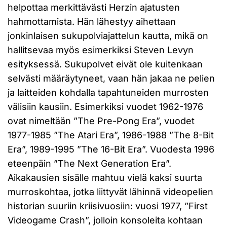
helpottaa merkittävästi Herzin ajatusten
hahmottamista. Hän lähestyy aihettaan
jonkinlaisen sukupolviajattelun kautta, mikä on
hallitsevaa myös esimerkiksi Steven Levyn
esityksessä. Sukupolvet eivät ole kuitenkaan
selvästi määräytyneet, vaan hän jakaa ne pelien
ja laitteiden kohdalla tapahtuneiden murrosten
välisiin kausiin. Esimerkiksi vuodet 1962-1976
ovat nimeltään ”The Pre-Pong Era”, vuodet
1977-1985 ”The Atari Era”, 1986-1988 ”The 8-Bit
Era”, 1989-1995 ”The 16-Bit Era”. Vuodesta 1996
eteenpäin ”The Next Generation Era”.
Aikakausien sisälle mahtuu vielä kaksi suurta
murroskohtaa, jotka liittyvät lähinnä videopelien
historian suuriin kriisivuosiin: vuosi 1977, ”First
Videogame Crash”, jolloin konsoleita kohtaan