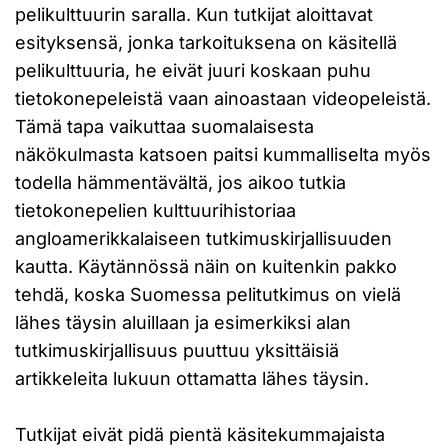
pelikulttuurin saralla. Kun tutkijat aloittavat
esityksensä, jonka tarkoituksena on käsitellä
pelikulttuuria, he eivät juuri koskaan puhu
tietokonepeleistä vaan ainoastaan videopeleistä.
Tämä tapa vaikuttaa suomalaisesta
näkökulmasta katsoen paitsi kummalliselta myös
todella hämmentävältä, jos aikoo tutkia
tietokonepelien kulttuurihistoriaa
angloamerikkalaiseen tutkimuskirjallisuuden
kautta. Käytännössä näin on kuitenkin pakko
tehdä, koska Suomessa pelitutkimus on vielä
lähes täysin aluillaan ja esimerkiksi alan
tutkimuskirjallisuus puuttuu yksittäisiä
artikkeleita lukuun ottamatta lähes täysin.
Tutkijat eivät pidä pientä käsitekummajaista