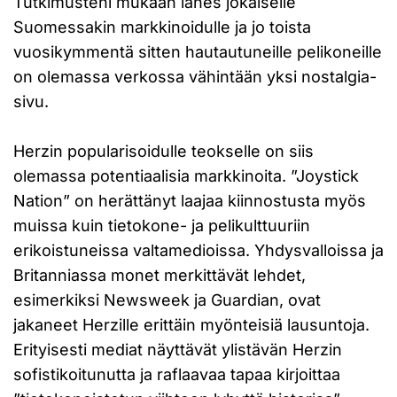
Tutkimusteni mukaan lähes jokaiselle
Suomessakin markkinoidulle ja jo toista
vuosikymmentä sitten hautautuneille pelikoneille
on olemassa verkossa vähintään yksi nostalgia-
sivu.
Herzin popularisoidulle teokselle on siis
olemassa potentiaalisia markkinoita. ”Joystick
Nation” on herättänyt laajaa kiinnostusta myös
muissa kuin tietokone- ja pelikulttuuriin
erikoistuneissa valtamedioissa. Yhdysvalloissa ja
Britanniassa monet merkittävät lehdet,
esimerkiksi Newsweek ja Guardian, ovat
jakaneet Herzille erittäin myönteisiä lausuntoja.
Erityisesti mediat näyttävät ylistävän Herzin
sofistikoitunutta ja raflaavaa tapaa kirjoittaa