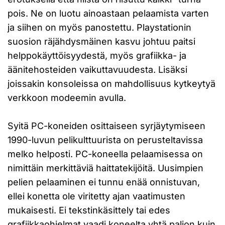
pois. Ne on luotu ainoastaan pelaamista varten
ja siihen on myös panostettu. Playstationin
suosion räjähdysmäinen kasvu johtuu paitsi
helppokäyttöisyydestä, myös grafiikka- ja
äänitehosteiden vaikuttavuudesta. Lisäksi
joissakin konsoleissa on mahdollisuus kytkeytyä
verkkoon modeemin avulla.
Syitä PC-koneiden osittaiseen syrjäytymiseen
1990-luvun pelikulttuurista on perusteltavissa
melko helposti. PC-koneella pelaamisessa on
nimittäin merkittäviä haittatekijöitä. Uusimpien
pelien pelaaminen ei tunnu enää onnistuvan,
ellei konetta ole viritetty ajan vaatimusten
mukaisesti. Ei tekstinkäsittely tai edes
grafiikkaohjelmat vaadi koneelta yhtä paljon kuin