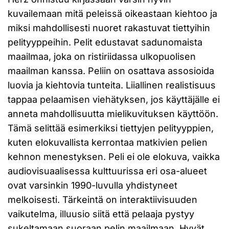
kuvailemaan mitä peleissä oikeastaan kiehtoo ja
miksi mahdollisesti nuoret rakastuvat tiettyihin
pelityyppeihin. Pelit edustavat sadunomaista
maailmaa, joka on ristiriidassa ulkopuolisen
maailman kanssa. Peliin on osattava assosioida
luovia ja kiehtovia tunteita. Liiallinen realistisuus
tappaa pelaamisen viehätyksen, jos käyttäjälle ei
anneta mahdollisuutta mielikuvituksen käyttöön.
Tämä selittää esimerkiksi tiettyjen pelityyppien,
kuten elokuvallista kerrontaa matkivien pelien
kehnon menestyksen. Peli ei ole elokuva, vaikka
audiovisuaalisessa kulttuurissa eri osa-alueet
ovat varsinkin 1990-luvulla yhdistyneet
melkoisesti. Tärkeintä on interaktiivisuuden
vaikutelma, illuusio siitä että pelaaja pystyy
sukeltamaan suoraan pelin maailmaan. Hyvät