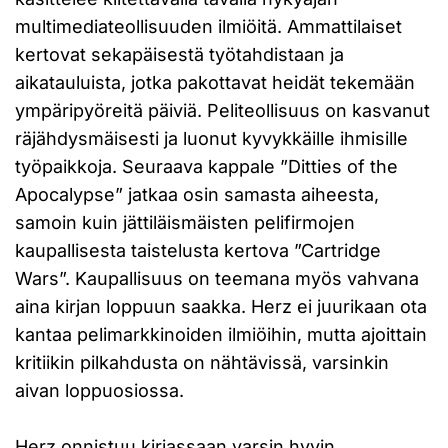
multimediateollisuuden ilmiöitä. Ammattilaiset
kertovat sekapäisestä työtahdistaan ja
aikatauluista, jotka pakottavat heidät tekemään
ympäripyöreitä päiviä. Peliteollisuus on kasvanut
räjähdysmäisesti ja luonut kyvykkäille ihmisille
työpaikkoja. Seuraava kappale ”Ditties of the
Apocalypse” jatkaa osin samasta aiheesta,
samoin kuin jättiläismäisten pelifirmojen
kaupallisesta taistelusta kertova ”Cartridge
Wars”. Kaupallisuus on teemana myös vahvana
aina kirjan loppuun saakka. Herz ei juurikaan ota
kantaa pelimarkkinoiden ilmiöihin, mutta ajoittain
kritiikin pilkahdusta on nähtävissä, varsinkin
aivan loppuosiossa.
Herz onnistuu kirjassaan varsin hyvin