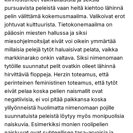
pursuavista peleistä vaan heitä kiehtoo lähinnä
pelin välittämä kokemusmaailma. Valikoivat erot
johtuvat kulttuurista. Tietokonemaailma on
pääosin miesten hallussa ja siksi
miesohjelmoitsijat eivät voi oikein ymmärtää
millaisia pelejä tytöt haluaisivat pelata, vaikka
markkinarako onkin valtava. Siksi nimenomaan
tytöille suunnatut pelit ovatkin olleet lähinnä
hirvittäviä floppeja. Herzin toteamus, että
perinteinen feministinen toteamus, että tytöt
eivät pelaa koska pelien naismallit ovat
negatiivisia, ei voi pitää paikkansa koska
ylilyönneistä huolimatta nimenomaan pojille
suunnatuista peleistä löytyy myös monipuolisia
naiskuvia. Esimerkiksi monien roolipelien
naiskuvat ovat suhteellisen tasa-arvoisia ja