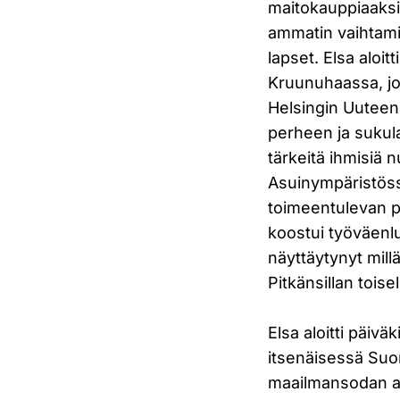
maitokauppiaaksi
ammatin vaihtamis
lapset. Elsa aloi
Kruunuhaassa, jos
Helsingin Uuteen Y
perheen ja sukulai
tärkeitä ihmisiä 
Asuinympäristöss
toimeentulevan p
koostui työväenlu
näyttäytynyt mill
Pitkänsillan toisel
Elsa aloitti päiv
itsenäisessä Suo
maailmansodan a