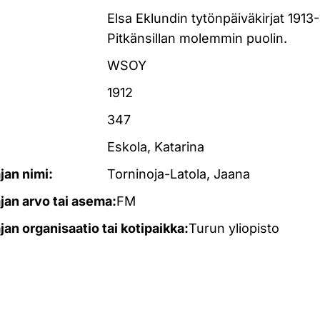
Elsa Eklundin tytönpäiväkirjat 1913
Pitkänsillan molemmin puolin.
WSOY
1912
347
Eskola, Katarina
ajan nimi:
Torninoja-Latola, Jaana
ajan arvo tai asema:
FM
ajan organisaatio tai kotipaikka:
Turun yliopisto