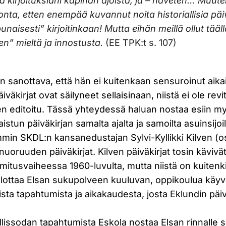
a kirjoituksiani kapinan ajoista, ja – häveten… Muut
ta, etten enempää kuvannut noita historiallisia päivi
naisesti” kirjoitinkaan! Mutta eihän meillä ollut tääl
n” mieltä ja innostusta.
(EE TPK:t s. 107)
n sanottava, että hän ei kuitenkaan sensuroinut aik
äkirjat ovat säilyneet sellaisinaan, niistä ei ole revit
teen editoitu. Tässä yhteydessä haluan nostaa esiin m
aistun päiväkirjan samalta ajalta ja samoilta asuinsijo
in SKDL:n kansanedustajan Sylvi-Kyllikki Kilven (os
 nuoruuden päiväkirjat. Kilven päiväkirjat tosin kävivä
itusvaiheessa 1960-luvulta, mutta niistä on kuitenki
lottaa Elsan sukupolveen kuuluvan, oppikoulua käyvä
a tapahtumista ja aikakaudesta, josta Eklundin päiv
llissodan tapahtumista Eskola nostaa Elsan rinnalle 