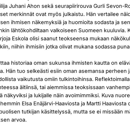
rjailija Juhani Ahon sekä seurapiirirouva Gurli Sevon-R
set merkinnät ovat myös julkaistu. Hän vertailee näi
aisen ihmisen näkemyksiä ja huomioita sodasta ja sen
tenkin lähtökohdiltaan valkoiseen Suomeen kuuluvia. 
äkirjoja Eskola olisi saanut teokseensa mukaan näkö
iin, niihin ihmisiin jotka olivat mukana sodassa punai
ttaa historiaa oman sukunsa ihmisten kautta on elävä
ea. Hän tuo selkeästi esiin oman asemansa perheen 
ollista vaikutusta omiin tulkintoihinsa. Reflektoimal
eessa äitiinsä, tai aiemmissa teoksissaan vanhempi
näkyviksi ja lukijalle näin avoimimmiksi. Kuva nuore
hemmin Elsa Enäjärvi-Haaviosta ja Martti Haaviosta o
puolisen tutkijan käsittelyssä, mutta se ei missään m
sen arvoa.