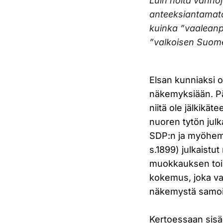
Luin noita vanhoj
anteeksiantamaton
kuinka ”vaaleanpu
”valkoisen Suome
Elsan kunniaksi o
näkemyksiään. Päiv
niitä ole jälkikä
nuoren tytön julk
SDP:n ja myöhemm
s.1899) julkaistut
muokkauksen toim
kokemus, joka va
näkemystä samoist
Kertoessaan sisä