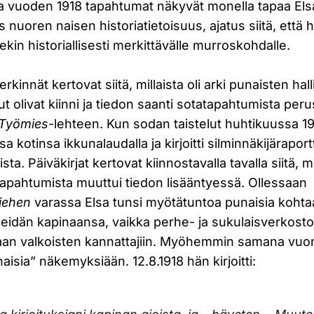
ja vuoden 1918 tapahtumat näkyvät monella tapaa Elsa
s nuoren naisen historiatietoisuus, ajatus siitä, että 
lekin historiallisesti merkittävälle murroskohdalle.
rkinnät kertovat siitä, millaista oli arki punaisten ha
t olivat kiinni ja tiedon saanti sotatapahtumista perust
Työmies
-lehteen. Kun sodan taistelut huhtikuussa 19
lsa kotinsa ikkunalaudalla ja kirjoitti silminnäkijäraport
ista. Päiväkirjat kertovat kiinnostavalla tavalla siitä, 
pahtumista muuttui tiedon lisääntyessä. Ollessaan
iehen
varassa Elsa tunsi myötätuntoa punaisia kohtaan
heidän kapinaansa, vaikka perhe- ja sukulaisverkosto
an valkoisten kannattajiin. Myöhemmin samana vuon
aisia” näkemyksiään. 12.8.1918 hän kirjoitti: