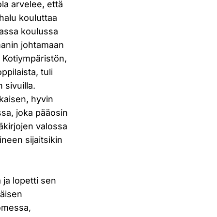
a arvelee, että
halu kouluttaa
avassa koulussa
gmanin johtamaan
. Kotiympäristön,
pilaista, tuli
sivuilla.
kaisen, hyvin
sa, joka pääosin
äkirjojen valossa
neen sijaitsikin
ja lopetti sen
mäisen
omessa,