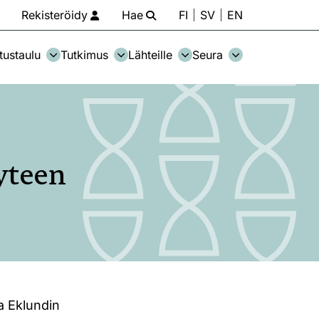
Rekisteröidy
Hae
FI
SV
EN
tustaulu
Tutkimus
Lähteille
Seura
yteen
a Eklundin