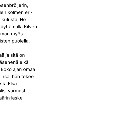
osenbröijerin,
den kolmen eri-
 kulusta. He
Käyttämällä Kilven
kulman myös
sten puolella.
ä ja sitä on
jäsenenä eikä
la koko ajan omaa
insa, hän tekee
sta Elsa
lisi varmasti
äärin laske