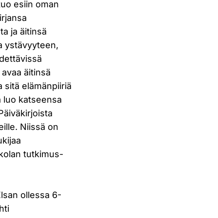
tuo esiin oman
irjansa
a ja äitinsä
a ystävyyteen,
dettävissä
avaa äitinsä
a sitä elämänpiiriä
a luo katseensa
äiväkirjoista
lle. Niissä on
ukijaa
kolan tutkimus-
lsan ollessa 6-
hti