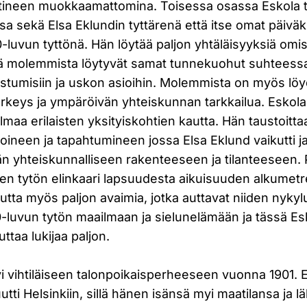
lehtineen muokkaamattomina. Toisessa osassa Eskola 
 sekä Elsa Eklundin tyttärenä että itse omat päiväk
-luvun tyttönä. Hän löytää paljon yhtäläisyyksiä omist
sillä molemmista löytyvät samat tunnekuohut suhteess
astumisiin ja uskon asioihin. Molemmista on myös löy
rkeys ja ympäröivän yhteiskunnan tarkkailua. Eskola 
lmaa erilaisten yksityiskohtien kautta. Hän taustoitta
oineen ja tapahtumineen jossa Elsa Eklund vaikutti j
 yhteiskunnalliseen rakenteeseen ja tilanteeseen. P
n tytön elinkaari lapsuudesta aikuisuuden alkumetrei
utta myös paljon avaimia, jotka auttavat niiden nykyl
-luvun tytön maailmaan ja sielunelämään ja tässä Es
uttaa lukijaa paljon.
i vihtiläiseen talonpoikaisperheeseen vuonna 1901. E
ti Helsinkiin, sillä hänen isänsä myi maatilansa ja lä