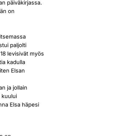
n päiväkirjassa.
hän on
llitsemassa
ui paljolti
18 levisivät myös
tia kadulla
miten Elsan
 ja jollain
 kuului
na Elsa häpesi