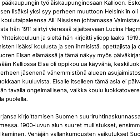
 pääkaupungin työläiskaupunginosaan Kallioon. Eskol
en lisäksi yksi syy perheen muuttoon Helsinkiin oli 
tti koulutaipaleensa Alli Nissisen johtamassa Valmist
ta hän 1911 siirtyi vieressä sijaitsevaan Lucina Ha
hteiskouluun ja sieltä hän kirjoitti ylioppilaaksi 1919
sten lisäksi koulusta ja sen ihmisistä, opettajista ja op
nuoren Elsan elämässä ja tämä näkyy myös päiväkirjan 
ään Kalliossa Elsa oli oppikoulua käyvänä, keskiluok
erheen jäsenenä vähemmistönä alueen asujaimistos
okkaan kuuluvista. Elsalle itselleen tämä asia ei päiv
ään tavalla ongelmallisena, vaikka koulu luokkatoverei
la puolella.
äkirjansa kirjoittamisen Suomen suuriruhtinaskunnassa 
messa. 1900-luvun alun suuret mullistukset, ensim
lkaminen, Venäjän vallankumousten vaikutukset Su