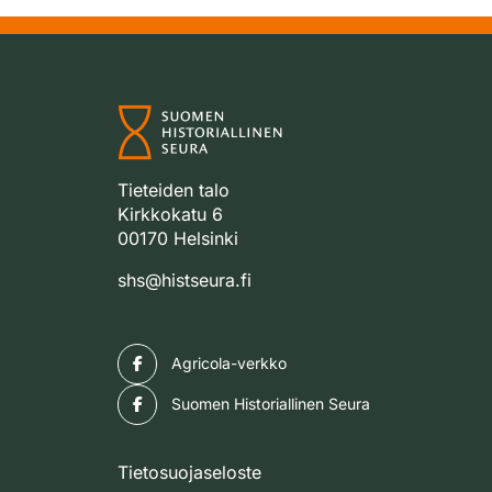
Tieteiden talo
Kirkkokatu 6
00170 Helsinki
shs@histseura.fi
Facebook
Agricola-verkko
Facebook
Suomen Historiallinen Seura
Tietosuojaseloste