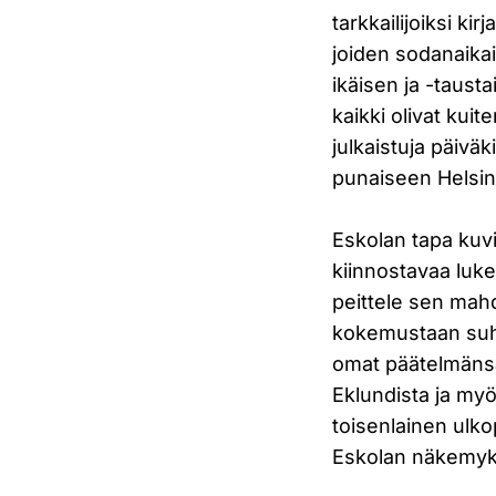
tarkkailijoiksi ki
joiden sodanaikai
ikäisen ja -taust
kaikki olivat kui
julkaistuja päiv
punaiseen Helsink
Eskolan tapa kuvi
kiinnostavaa luk
peittele sen mahd
kokemustaan suht
omat päätelmänsä 
Eklundista ja myö
toisenlainen ulko
Eskolan näkemyk