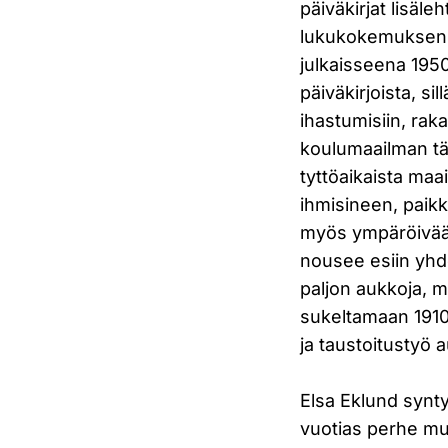
päiväkirjat lisä
lukukokemuksensa
julkaisseena 1950
päiväkirjoista, 
ihastumisiin, rak
koulumaailman tä
tyttöaikaista maai
ihmisineen, paikk
myös ympäröivään
nousee esiin yhde
paljon aukkoja, m
sukeltamaan 1910
ja taustoitustyö a
Elsa Eklund synty
vuotias perhe muut