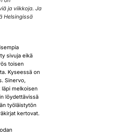
en on
ä ja viikkoja. Ja
lä Helsingissä
aisempia
ty sivuja eikä
yös toisen
ilta. Kyseessä on
. Sinervo,
t läpi melkoisen
n löydettävissä
n työläistytön
äkirjat kertovat.
sodan