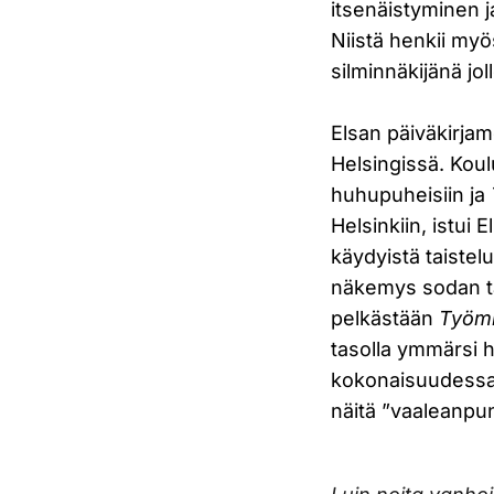
itsenäistyminen 
Niistä henkii myö
silminnäkijänä jol
Elsan päiväkirjame
Helsingissä. Koulu
huhupuheisiin ja
Helsinkiin, istui E
käydyistä taistelu
näkemys sodan ta
pelkästään
Työm
tasolla ymmärsi 
kokonaisuudessa
näitä ”vaaleanpun