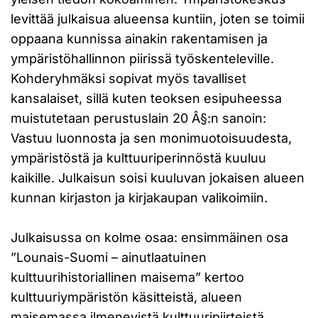
levittää julkaisua alueensa kuntiin, joten se toimii
oppaana kunnissa ainakin rakentamisen ja
ympäristöhallinnon piirissä työskenteleville.
Kohderyhmäksi sopivat myös tavalliset
kansalaiset, sillä kuten teoksen esipuheessa
muistutetaan perustuslain 20 Â§:n sanoin:
Vastuu luonnosta ja sen monimuotoisuudesta,
ympäristöstä ja kulttuuriperinnöstä kuuluu
kaikille. Julkaisun soisi kuuluvan jokaisen alueen
kunnan kirjaston ja kirjakaupan valikoimiin.
Julkaisussa on kolme osaa: ensimmäinen osa
”Lounais-Suomi – ainutlaatuinen
kulttuurihistoriallinen maisema” kertoo
kulttuuriympäristön käsitteistä, alueen
maisemassa ilmenevistä kulttuuripiirteistä,