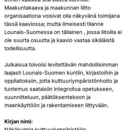
Maakuntakaava ja maakunnan liitto
organisaationa voisivat olla näkyvänä toimijana
tässä kaaviossa; mutta ilmeisesti tilanne
Lounais-Suomessa on tällainen , jossa liitoilla ei
ole suurta osuutta ja kaavio vastaa sikäläistä
todellisuutta.
Julkaisua toivoisi levitettävän mahdollisimman
laajasti Lounais-Suomen kuntiin, kirjastoihin ja
oppilaitoksiin, jotta kulttuuriympäristönhoito ja
tuntemus saataisiin integroitua opetukseen,
suunnitteluun, päätöksentekoon ja
maankäyttöön ja rakentamiseen liittyvään.
Kirjan nimi:
Näkökulmia kulttuuriympäristöön