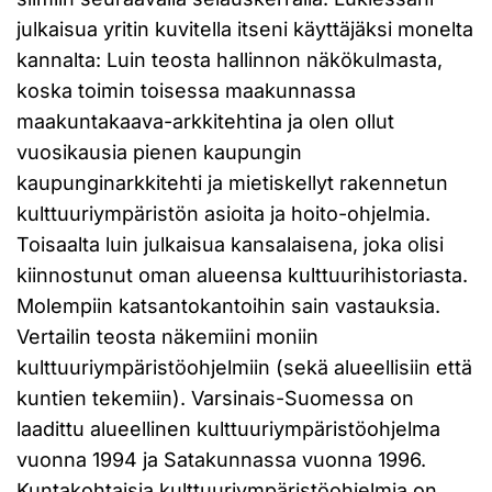
julkaisua yritin kuvitella itseni käyttäjäksi monelta
kannalta: Luin teosta hallinnon näkökulmasta,
koska toimin toisessa maakunnassa
maakuntakaava-arkkitehtina ja olen ollut
vuosikausia pienen kaupungin
kaupunginarkkitehti ja mietiskellyt rakennetun
kulttuuriympäristön asioita ja hoito-ohjelmia.
Toisaalta luin julkaisua kansalaisena, joka olisi
kiinnostunut oman alueensa kulttuurihistoriasta.
Molempiin katsantokantoihin sain vastauksia.
Vertailin teosta näkemiini moniin
kulttuuriympäristöohjelmiin (sekä alueellisiin että
kuntien tekemiin). Varsinais-Suomessa on
laadittu alueellinen kulttuuriympäristöohjelma
vuonna 1994 ja Satakunnassa vuonna 1996.
Kuntakohtaisia kulttuuriympäristöohjelmia on