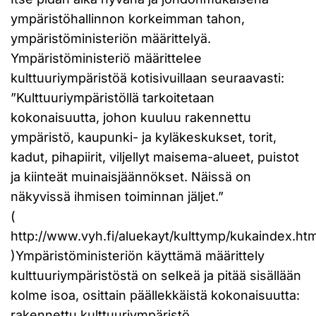
ympäristöhallinnon korkeimman tahon,
ympäristöministeriön määrittelyä.
Ympäristöministeriö määrittelee
kulttuuriympäristöä kotisivuillaan seuraavasti:
”Kulttuuriympäristöllä tarkoitetaan
kokonaisuutta, johon kuuluu rakennettu
ympäristö, kaupunki- ja kyläkeskukset, torit,
kadut, pihapiirit, viljellyt maisema-alueet, puistot
ja kiinteät muinaisjäännökset. Näissä on
näkyvissä ihmisen toiminnan jäljet.”
(
http://www.vyh.fi/aluekayt/kulttymp/kukaindex.ht
)Ympäristöministeriön käyttämä määrittely
kulttuuriympäristöstä on selkeä ja pitää sisällään
kolme isoa, osittain päällekkäistä kokonaisuutta:
rakennettu kulttuuriympäristö,