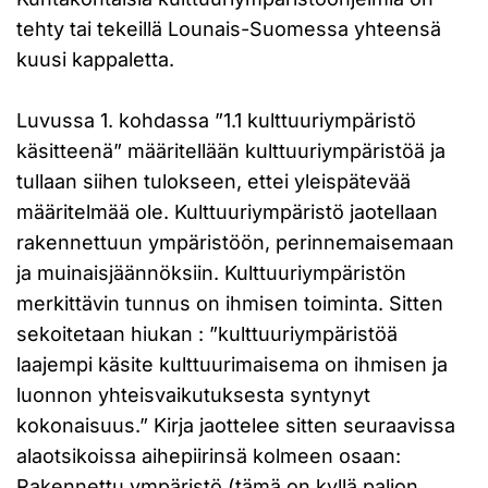
tehty tai tekeillä Lounais-Suomessa yhteensä
kuusi kappaletta.
Luvussa 1. kohdassa ”1.1 kulttuuriympäristö
käsitteenä” määritellään kulttuuriympäristöä ja
tullaan siihen tulokseen, ettei yleispätevää
määritelmää ole. Kulttuuriympäristö jaotellaan
rakennettuun ympäristöön, perinnemaisemaan
ja muinaisjäännöksiin. Kulttuuriympäristön
merkittävin tunnus on ihmisen toiminta. Sitten
sekoitetaan hiukan : ”kulttuuriympäristöä
laajempi käsite kulttuurimaisema on ihmisen ja
luonnon yhteisvaikutuksesta syntynyt
kokonaisuus.” Kirja jaottelee sitten seuraavissa
alaotsikoissa aihepiirinsä kolmeen osaan:
Rakennettu ympäristö (tämä on kyllä paljon