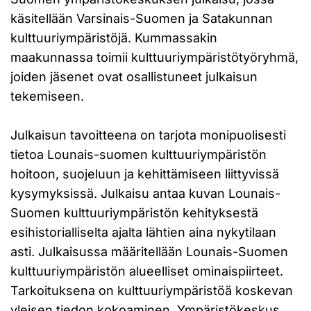
käsitellään Varsinais-Suomen ja Satakunnan
kulttuuriympäristöjä. Kummassakin
maakunnassa toimii kulttuuriympäristötyöryhmä,
joiden jäsenet ovat osallistuneet julkaisun
tekemiseen.
Julkaisun tavoitteena on tarjota monipuolisesti
tietoa Lounais-suomen kulttuuriympäristön
hoitoon, suojeluun ja kehittämiseen liittyvissä
kysymyksissä. Julkaisu antaa kuvan Lounais-
Suomen kulttuuriympäristön kehityksestä
esihistorialliselta ajalta lähtien aina nykytilaan
asti. Julkaisussa määritellään Lounais-Suomen
kulttuuriympäristön alueelliset ominaispiirteet.
Tarkoituksena on kulttuuriympäristöä koskevan
yleisen tiedon kokoaminen. Ympäristökeskus