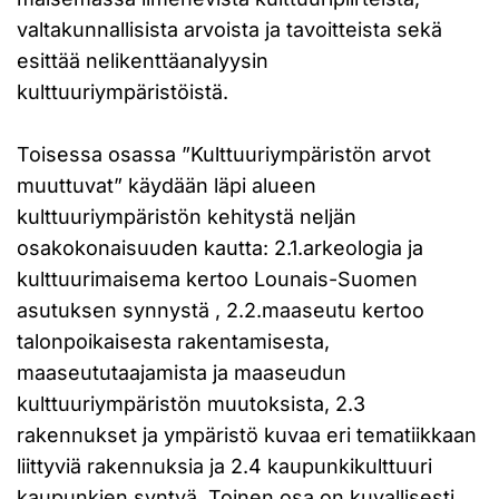
valtakunnallisista arvoista ja tavoitteista sekä
esittää nelikenttäanalyysin
kulttuuriympäristöistä.
Toisessa osassa ”Kulttuuriympäristön arvot
muuttuvat” käydään läpi alueen
kulttuuriympäristön kehitystä neljän
osakokonaisuuden kautta: 2.1.arkeologia ja
kulttuurimaisema kertoo Lounais-Suomen
asutuksen synnystä , 2.2.maaseutu kertoo
talonpoikaisesta rakentamisesta,
maaseututaajamista ja maaseudun
kulttuuriympäristön muutoksista, 2.3
rakennukset ja ympäristö kuvaa eri tematiikkaan
liittyviä rakennuksia ja 2.4 kaupunkikulttuuri
kaupunkien syntyä. Toinen osa on kuvallisesti