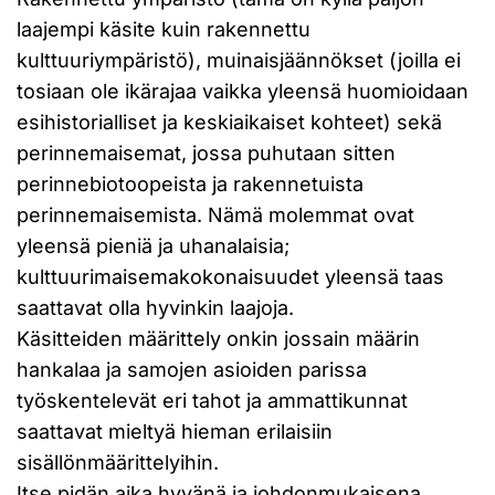
laajempi käsite kuin rakennettu
kulttuuriympäristö), muinaisjäännökset (joilla ei
tosiaan ole ikärajaa vaikka yleensä huomioidaan
esihistorialliset ja keskiaikaiset kohteet) sekä
perinnemaisemat, jossa puhutaan sitten
perinnebiotoopeista ja rakennetuista
perinnemaisemista. Nämä molemmat ovat
yleensä pieniä ja uhanalaisia;
kulttuurimaisemakokonaisuudet yleensä taas
saattavat olla hyvinkin laajoja.
Käsitteiden määrittely onkin jossain määrin
hankalaa ja samojen asioiden parissa
työskentelevät eri tahot ja ammattikunnat
saattavat mieltyä hieman erilaisiin
sisällönmäärittelyihin.
Itse pidän aika hyvänä ja johdonmukaisena