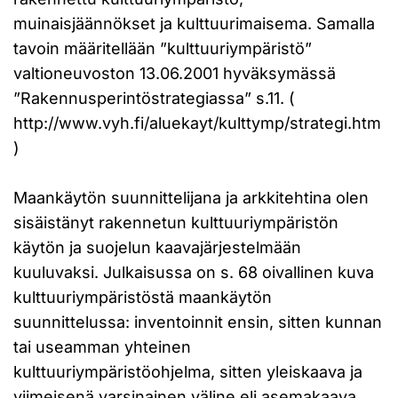
muinaisjäännökset ja kulttuurimaisema. Samalla
tavoin määritellään ”kulttuuriympäristö”
valtioneuvoston 13.06.2001 hyväksymässä
”Rakennusperintöstrategiassa” s.11. (
http://www.vyh.fi/aluekayt/kulttymp/strategi.htm
)
Maankäytön suunnittelijana ja arkkitehtina olen
sisäistänyt rakennetun kulttuuriympäristön
käytön ja suojelun kaavajärjestelmään
kuuluvaksi. Julkaisussa on s. 68 oivallinen kuva
kulttuuriympäristöstä maankäytön
suunnittelussa: inventoinnit ensin, sitten kunnan
tai useamman yhteinen
kulttuuriympäristöohjelma, sitten yleiskaava ja
viimeisenä varsinainen väline eli asemakaava.