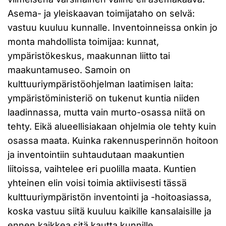
Asema- ja yleiskaavan toimijataho on selvä:
vastuu kuuluu kunnalle. Inventoinneissa onkin jo
monta mahdollista toimijaa: kunnat,
ympäristökeskus, maakunnan liitto tai
maakuntamuseo. Samoin on
kulttuuriympäristöohjelman laatimisen laita:
ympäristöministeriö on tukenut kuntia niiden
laadinnassa, mutta vain murto-osassa niitä on
tehty. Eikä alueellisiakaan ohjelmia ole tehty kuin
osassa maata. Kuinka rakennusperinnön hoitoon
ja inventointiin suhtaudutaan maakuntien
liitoissa, vaihtelee eri puolilla maata. Kuntien
yhteinen elin voisi toimia aktiivisesti tässä
kulttuuriympäristön inventointi ja -hoitoasiassa,
koska vastuu siitä kuuluu kaikille kansalaisille ja
ennen kaikkea sitä kautta kunnille.