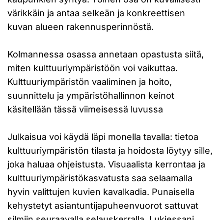
värikkäin ja antaa selkeän ja konkreettisen
kuvan alueen rakennusperinnöstä.
Kolmannessa osassa annetaan opastusta siitä,
miten kulttuuriympäristöön voi vaikuttaa.
Kulttuuriympäristön vaaliminen ja hoito,
suunnittelu ja ympäristöhallinnon keinot
käsitellään tässä viimeisessä luvussa
Julkaisua voi käydä läpi monella tavalla: tietoa
kulttuuriympäristön tilasta ja hoidosta löytyy sille,
joka haluaa ohjeistusta. Visuaalista kerrontaa ja
kulttuuriympäristökasvatusta saa selaamalla
hyvin valittujen kuvien kavalkadia. Punaisella
kehystetyt asiantuntijapuheenvuorot sattuvat
silmiin seuraavalla selauskerralla. Lukiessani