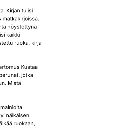
. Kirjan tulisi
ös matkakirjoissa.
rta höystettynä
isi kaikki
tettu ruoka, kirja
n kertomus Kustaa
erunat, jotka
un. Mistä
 mainioita
tyi nälkäisen
älkää ruokaan,