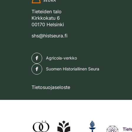
Tieteiden talo
Kirkkokatu 6
00170 Helsinki
shs@histseura.fi
Facebook
Agricola-verkko
Facebook
Suomen Historiallinen Seura
Tietosuojaseloste