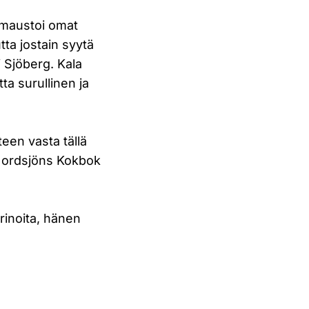
a maustoi omat
tta jostain syytä
i Sjöberg. Kala
tta surullinen ja
een vasta tällä
) Nordsjöns Kokbok
rinoita, hänen