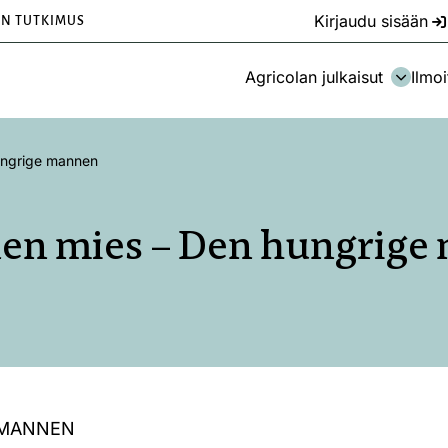
Kirjaudu sisään
EN TUTKIMUS
Agricolan julkaisut
Ilmoi
ungrige mannen
nen mies – Den hungrige
 MANNEN