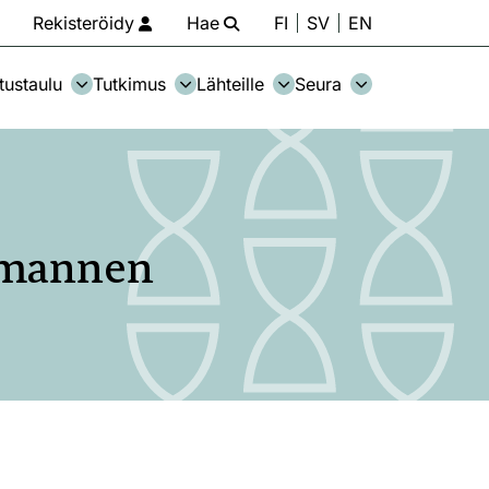
Rekisteröidy
Hae
FI
SV
EN
tustaulu
Tutkimus
Lähteille
Seura
 mannen