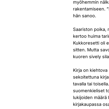
myöhemmin nälkää
rakentamiseen. ”
hän sanoo.
Saariston poika,
kertoo huima tar
Kukkoresetti oli 
sitten. Mutta sa
kuoren sively sila
Kirja on kiehtova
sekoitettuna kirja
tavalla tai toisel
suomenkieliset t
lukijoiden määrä l
kirjakaupassa osas