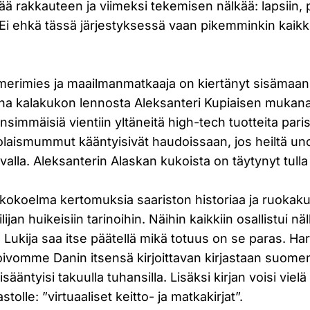
 rakkauteen ja viimeksi tekemisen nälkää: lapsiin, 
Ei ehkä tässä järjestyksessä vaan pikemminkin kaikke
 merimies ja maailmanmatkaaja on kiertänyt sisämaan 
ina kalakukon lennosta Aleksanteri Kupiaisen mukan
ensimmäisiä vientiin yltäneitä high-tech tuotteita pari
volaismummut kääntyisivät haudoissaan, jos heiltä un
valla. Aleksanterin Alaskan kukoista on täytynyt tulla 
 kokoelma kertomuksia saariston historiaa ja ruokakul
ilijan huikeisiin tarinoihin. Näihin kaikkiin osallistui n
la. Lukija saa itse päätellä mikä totuus on se paras. Ha
oivomme Danin itsensä kirjoittavan kirjastaan suomen
isääntyisi takuulla tuhansilla. Lisäksi kirjan voisi viel
tolle: ”virtuaaliset keitto- ja matkakirjat”.