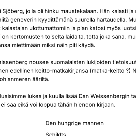
i Sjöberg, jolla oli hinku maustekalaan. Hän kalasti j
 niitä geneverin kyydittämänä suurella hartaudella. Mu
it kalastajan ulottumattomiin ja pian katosi myös luots
i on kertomusten toiselta laidalta, totta joka sana, mu
nsa miettimään miksi näin piti käydä.
issenberg nousee suomalaisten lukijoiden tietoisuut
hänen edellinen keitto-matkakirjansa (matka-keitto ?
Pohjanmeren ääriltä.
luaisimme lukea ja kuulla lisää Dan Weissenbergin ta
ei saa eikä voi loppua tähän hienoon kirjaan.
Den hungrige mannen
Schildts