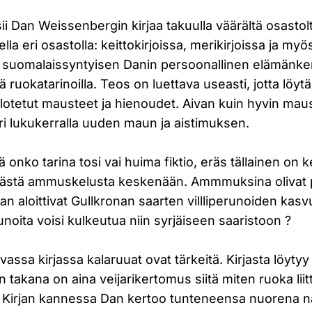
i Dan Weissenbergin kirjaa takuulla väärältä osastolta
ella eri osastolla: keittokirjoissa, merikirjoissa ja my
on suomalaissyntyisen Danin persoonallinen elämänke
sillä ruokatarinoilla. Teos on luettava useasti, jotta löytä
ilotetut mausteet ja hienoudet. Aivan kuin hyvin maus
eri lukukerralla uuden maun ja aistimuksen.
dä onko tarina tosi vai huima fiktio, eräs tällainen o
ymästä ammuskelusta keskenään. Ammmuksina olivat p
 aloittivat Gullkronan saarten villliperunoiden kasv
oita voisi kulkeutua niin syrjäiseen saaristoon ?
vassa kirjassa kalaruuat ovat tärkeitä. Kirjasta löytyy
n takana on aina veijarikertomus siitä miten ruoka liit
Kirjan kannessa Dan kertoo tunteneensa nuorena n