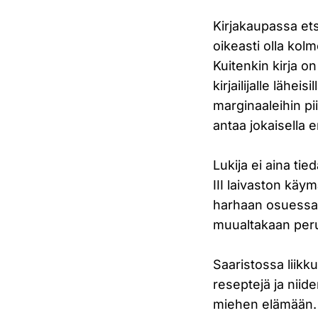
Kirjakaupassa etsi
oikeasti olla kolm
Kuitenkin kirja 
kirjailijalle lähei
marginaaleihin pi
antaa jokaisella 
Lukija ei aina tie
III laivaston kä
harhaan osuessaan
muualtakaan perun
Saaristossa liikku
reseptejä ja niide
miehen elämään. 