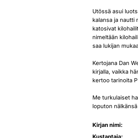
Utössä asui luots
kalansa ja nautti
katosivat kilohail
nimeltään kilohail
saa lukijan mukaa
Kertojana Dan We
kirjalla, vaikka 
kertoo tarinoita 
Me turkulaiset ha
loputon nälkänsä 
Kirjan nimi:
Kustantaja: