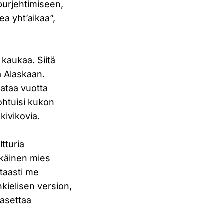
purjehtimiseen,
a yht’aikaa”,
kaukaa. Siitä
a Alaskaan.
sataa vuotta
ohtuisi kukon
kivikovia.
tturia
älkäinen mies
rtaasti me
kielisen version,
ä asettaa