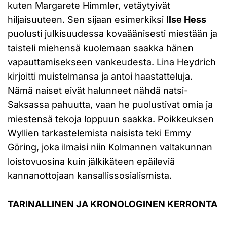
kuten Margarete Himmler, vetäytyivät
hiljaisuuteen. Sen sijaan esimerkiksi
Ilse Hess
puolusti julkisuudessa kovaäänisesti miestään ja
taisteli miehensä kuolemaan saakka hänen
vapauttamisekseen vankeudesta. Lina Heydrich
kirjoitti muistelmansa ja antoi haastatteluja.
Nämä naiset eivät halunneet nähdä natsi-
Saksassa pahuutta, vaan he puolustivat omia ja
miestensä tekoja loppuun saakka. Poikkeuksen
Wyllien tarkastelemista naisista teki Emmy
Göring, joka ilmaisi niin Kolmannen valtakunnan
loistovuosina kuin jälkikäteen epäileviä
kannanottojaan kansallissosialismista.
TARINALLINEN JA KRONOLOGINEN KERRONTA