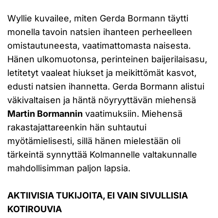
Wyllie kuvailee, miten Gerda Bormann täytti
monella tavoin natsien ihanteen perheelleen
omistautuneesta, vaatimattomasta naisesta.
Hänen ulkomuotonsa, perinteinen baijerilaisasu,
letitetyt vaaleat hiukset ja meikittömät kasvot,
edusti natsien ihannetta. Gerda Bormann alistui
väkivaltaisen ja häntä nöyryyttävän miehensä
Martin Bormannin
vaatimuksiin. Miehensä
rakastajattareenkin hän suhtautui
myötämielisesti, sillä hänen mielestään oli
tärkeintä synnyttää Kolmannelle valtakunnalle
mahdollisimman paljon lapsia.
AKTIIVISIA TUKIJOITA, EI VAIN SIVULLISIA
KOTIROUVIA