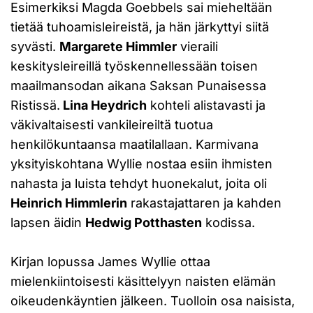
Esimerkiksi Magda Goebbels sai mieheltään
tietää tuhoamisleireistä, ja hän järkyttyi siitä
syvästi.
Margarete Himmler
vieraili
keskitysleireillä työskennellessään toisen
maailmansodan aikana Saksan Punaisessa
Ristissä.
Lina Heydrich
kohteli alistavasti ja
väkivaltaisesti vankileireiltä tuotua
henkilökuntaansa maatilallaan. Karmivana
yksityiskohtana Wyllie nostaa esiin ihmisten
nahasta ja luista tehdyt huonekalut, joita oli
Heinrich Himmlerin
rakastajattaren ja kahden
lapsen äidin
Hedwig Potthasten
kodissa.
Kirjan lopussa James Wyllie ottaa
mielenkiintoisesti käsittelyyn naisten elämän
oikeudenkäyntien jälkeen. Tuolloin osa naisista,