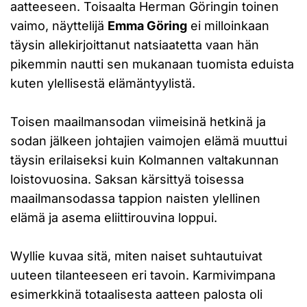
aatteeseen. Toisaalta Herman Göringin toinen
vaimo, näyttelijä
Emma Göring
ei milloinkaan
täysin allekirjoittanut natsiaatetta vaan hän
pikemmin nautti sen mukanaan tuomista eduista
kuten ylellisestä elämäntyylistä.
Toisen maailmansodan viimeisinä hetkinä ja
sodan jälkeen johtajien vaimojen elämä muuttui
täysin erilaiseksi kuin Kolmannen valtakunnan
loistovuosina. Saksan kärsittyä toisessa
maailmansodassa tappion naisten ylellinen
elämä ja asema eliittirouvina loppui.
Wyllie kuvaa sitä, miten naiset suhtautuivat
uuteen tilanteeseen eri tavoin. Karmivimpana
esimerkkinä totaalisesta aatteen palosta oli