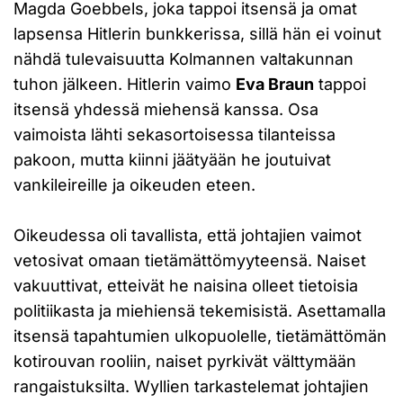
Magda Goebbels, joka tappoi itsensä ja omat
lapsensa Hitlerin bunkkerissa, sillä hän ei voinut
nähdä tulevaisuutta Kolmannen valtakunnan
tuhon jälkeen. Hitlerin vaimo
Eva Braun
tappoi
itsensä yhdessä miehensä kanssa. Osa
vaimoista lähti sekasortoisessa tilanteissa
pakoon, mutta kiinni jäätyään he joutuivat
vankileireille ja oikeuden eteen.
Oikeudessa oli tavallista, että johtajien vaimot
vetosivat omaan tietämättömyyteensä. Naiset
vakuuttivat, etteivät he naisina olleet tietoisia
politiikasta ja miehiensä tekemisistä. Asettamalla
itsensä tapahtumien ulkopuolelle, tietämättömän
kotirouvan rooliin, naiset pyrkivät välttymään
rangaistuksilta. Wyllien tarkastelemat johtajien