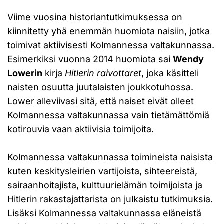
Viime vuosina historiantutkimuksessa on
kiinnitetty yhä enemmän huomiota naisiin, jotka
toimivat aktiivisesti Kolmannessa valtakunnassa.
Esimerkiksi vuonna 2014 huomiota sai
Wendy
Lowerin
kirja
Hitlerin raivottaret
, joka käsitteli
naisten osuutta juutalaisten joukkotuhossa.
Lower alleviivasi sitä, että naiset eivät olleet
Kolmannessa valtakunnassa vain tietämättömiä
kotirouvia vaan aktiivisia toimijoita.
Kolmannessa valtakunnassa toimineista naisista
kuten keskitysleirien vartijoista, sihteereistä,
sairaanhoitajista, kulttuurielämän toimijoista ja
Hitlerin rakastajattarista on julkaistu tutkimuksia.
Lisäksi Kolmannessa valtakunnassa eläneistä