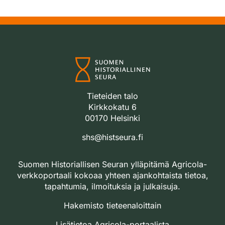
Tieteiden talo
Kirkkokatu 6
00170 Helsinki
shs@histseura.fi
Suomen Historiallisen Seuran ylläpitämä Agricola-
verkkoportaali kokoaa yhteen ajankohtaista tietoa,
tapahtumia, ilmoituksia ja julkaisuja.
Hakemisto tieteenaloittain
Lisätietoa Agricola-portaalista