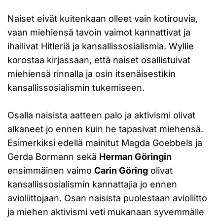
Naiset eivät kuitenkaan olleet vain kotirouvia,
vaan miehiensä tavoin vaimot kannattivat ja
ihailivat Hitleriä ja kansallissosialismia. Wyllie
korostaa kirjassaan, että naiset osallistuivat
miehiensä rinnalla ja osin itsenäisestikin
kansallissosialismin tukemiseen.
Osalla naisista aatteen palo ja aktivismi olivat
alkaneet jo ennen kuin he tapasivat miehensä.
Esimerkiksi edellä mainitut Magda Goebbels ja
Gerda Bormann sekä
Herman Göringin
ensimmäinen vaimo
Carin Göring
olivat
kansallissosialismin kannattajia jo ennen
avioliittojaan. Osan naisista puolestaan avioliitto
ja miehen aktivismi veti mukanaan syvemmälle