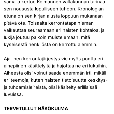
samalla kertoo Kolmannen valtakunnan tarinaa
sen noususta lopulliseen tuhoon. Kronologian
etuna on sen kirjan alusta loppuun mukanaan
pitävä ote. Toisaalta kerrontatapa hieman
vaikeuttaa seuraamaan eri naisten kohtaloa, ja
lukija joutuu paikoin muistelemaan, mitä
kyseisestä henkilöstä on kerrottu aiemmin.
Ajallinen kerrontajärjestys vie myös pontta eri
aihepiirien käsittelyltä ja hajottaa ne eri lukuihin.
Aiheesta olisi voinut saada enemmän irti, mikäli
eri teemoja, kuten naisten tietoisuutta keskitys-
ja tuhoamisleireistä, olisi käsitelty erillisissä
luvuissa.
TERVETULLUT NÄKÖKULMA