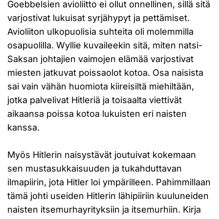
Goebbelsien avioliitto ei ollut onnellinen, sillä sitä
varjostivat lukuisat syrjähypyt ja pettämiset.
Avioliiton ulkopuolisia suhteita oli molemmilla
osapuolilla. Wyllie kuvaileekin sitä, miten natsi-
Saksan johtajien vaimojen elämää varjostivat
miesten jatkuvat poissaolot kotoa. Osa naisista
sai vain vähän huomiota kiireisiltä miehiltään,
jotka palvelivat Hitleriä ja toisaalta viettivät
aikaansa poissa kotoa lukuisten eri naisten
kanssa.
Myös Hitlerin naisystävät joutuivat kokemaan
sen mustasukkaisuuden ja tukahduttavan
ilmapiirin, jota Hitler loi ympärilleen. Pahimmillaan
tämä johti useiden Hitlerin lähipiiriin kuuluneiden
naisten itsemurhayrityksiin ja itsemurhiin. Kirja