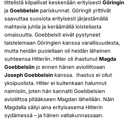
tittelistä kilpailivat keskenään erityisesti
Göringin
ja
Goebbelsin
pariskunnat. Göringit yrittivät
saavuttaa suosiota erityisesti järjestämällä
mahtavia juhlia ja keräämällä loisteliasta
omaisuutta. Goebbelsit eivät pystyneet
taistelemaan Göringien kanssa varallisuudesta,
mutta heidän puolellaan oli heidän läheinen
suhteensa Hitleriin. Hitler oli ihastunut
Magda
Goebbelsiin
jo ennen hänen avioliittoaan
Joseph Goebbelsin
kanssa. Ihastus ei ollut
yksipuolista. Hitler ei kuitenkaan halunnut
naimisiin, joten hän kannatti Goebbelsien
avioliittoa pitääkseen Magdan lähellään. Näin
Magdalla säilyi aina erityisasema Hitlerin
sydämessä – ja hänen valtakunnassaan.