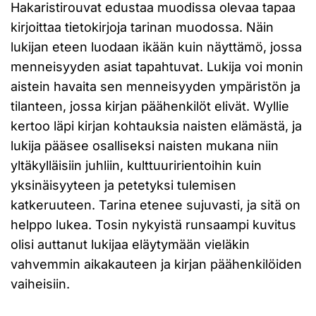
Hakaristirouvat edustaa muodissa olevaa tapaa
kirjoittaa tietokirjoja tarinan muodossa. Näin
lukijan eteen luodaan ikään kuin näyttämö, jossa
menneisyyden asiat tapahtuvat. Lukija voi monin
aistein havaita sen menneisyyden ympäristön ja
tilanteen, jossa kirjan päähenkilöt elivät. Wyllie
kertoo läpi kirjan kohtauksia naisten elämästä, ja
lukija pääsee osalliseksi naisten mukana niin
yltäkylläisiin juhliin, kulttuuririentoihin kuin
yksinäisyyteen ja petetyksi tulemisen
katkeruuteen. Tarina etenee sujuvasti, ja sitä on
helppo lukea. Tosin nykyistä runsaampi kuvitus
olisi auttanut lukijaa eläytymään vieläkin
vahvemmin aikakauteen ja kirjan päähenkilöiden
vaiheisiin.