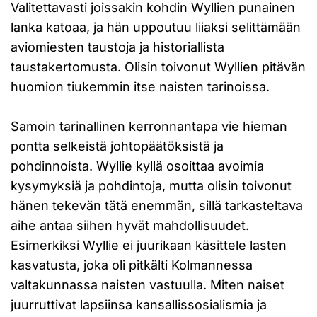
Valitettavasti joissakin kohdin Wyllien punainen
lanka katoaa, ja hän uppoutuu liiaksi selittämään
aviomiesten taustoja ja historiallista
taustakertomusta. Olisin toivonut Wyllien pitävän
huomion tiukemmin itse naisten tarinoissa.
Samoin tarinallinen kerronnantapa vie hieman
pontta selkeistä johtopäätöksistä ja
pohdinnoista. Wyllie kyllä osoittaa avoimia
kysymyksiä ja pohdintoja, mutta olisin toivonut
hänen tekevän tätä enemmän, sillä tarkasteltava
aihe antaa siihen hyvät mahdollisuudet.
Esimerkiksi Wyllie ei juurikaan käsittele lasten
kasvatusta, joka oli pitkälti Kolmannessa
valtakunnassa naisten vastuulla. Miten naiset
juurruttivat lapsiinsa kansallissosialismia ja