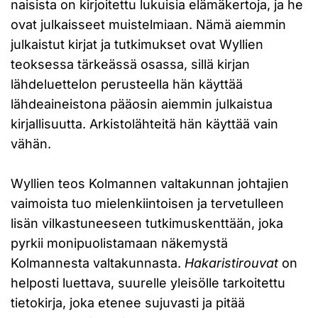
naisista on kirjoitettu lukuisia elämäkertoja, ja he
ovat julkaisseet muistelmiaan. Nämä aiemmin
julkaistut kirjat ja tutkimukset ovat Wyllien
teoksessa tärkeässä osassa, sillä kirjan
lähdeluettelon perusteella hän käyttää
lähdeaineistona pääosin aiemmin julkaistua
kirjallisuutta. Arkistolähteitä hän käyttää vain
vähän.
Wyllien teos Kolmannen valtakunnan johtajien
vaimoista tuo mielenkiintoisen ja tervetulleen
lisän vilkastuneeseen tutkimuskenttään, joka
pyrkii monipuolistamaan näkemystä
Kolmannesta valtakunnasta.
Hakaristirouvat
on
helposti luettava, suurelle yleisölle tarkoitettu
tietokirja, joka etenee sujuvasti ja pitää