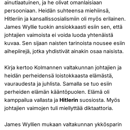
ainutlaatuinen, ja he olivat omanlaisiaan
persooniaan. Heidän suhteensa miehiinsä,
Hitleriin ja kansallissosialismiin oli myös erilainen.
James Wyllie tuokin ansiokkaasti esiin sen, että
johtajien vaimoista ei voida luoda yhtenäistä
kuvaa. Sen sijaan naisten tarinoista nousee esiin
aihepiirejä, jotka yhdistivät ainakin osaa naisista.
Kirja kertoo Kolmannen valtakunnan johtajien ja
heidän perheidensä loistokkaasta elämästä,
vauraudesta ja juhlista. Samalla se tuo esiin
perheiden elämän kääntöpuolen. Elämä oli
kamppailua vallasta ja
Hitlerin
suosiosta. Myös
johtajien vaimojen tuli miellyttää diktaattoria.
James Wyllien mukaan valtakunnan ykkösparin