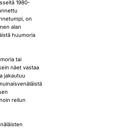
sseitä 1980-
tunnettu
unnetumpi, on
inen alan
läistä huumoria
moria tai
ikein näet vastaa
ja jakautuu
muinaisvenäläistä
isen
noin reilun
näläisten