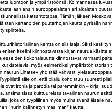
uhdetta luontoon ja ympäristöönsä. Kolmannessa luvus
arkastellaan ensin eurooppalaisten eri aikaisten puuta
skunnallista katsantotapaa. Tämän jälkeen Moskovan
läisten kartanoiden puutarhojen kautta pyritään ha
yispiirteitä.
ttuurihistoriallinen kenttä on siis laaja. Siksi keskit
ja eniten itseäni kiinnostavasta kirjan naurua käsitte
ä esseiden kokonaisuutta kiinnostavat varmasti pait
urkistelevia, myös esimerkiksi ympäristöhistorian tu
n naurun Lihatsev yhdistää vahvasti yleiseurooppala
yypillistä sille on, että pilailu kohdistuu suuresti pilai
jeja ovat ironia ja parodia tai paremminkin – kirjallis
ia. änsimaisissa kulttuureissa tavallinen naurun esit
uilla, joka on tyypillinen myös muinaisvenäläiselle nau
inen ”nurin käännetyn maailman” kautta.