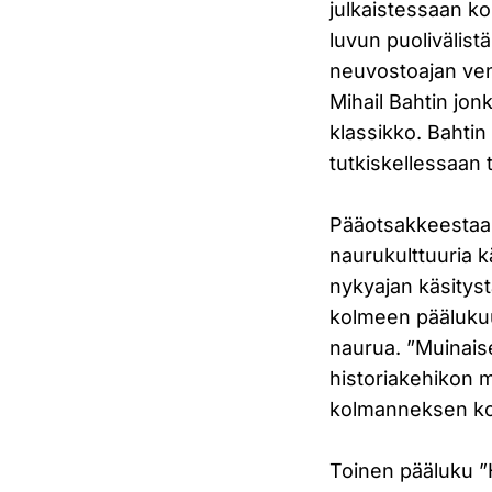
julkaistessaan k
luvun puolivälist
neuvostoajan ven
Mihail Bahtin jon
klassikko. Bahtin
tutkiskellessaan 
Pääotsakkeestaan 
naurukulttuuria k
nykyajan käsityst
kolmeen päälukuu
naurua. ”Muinaisel
historiakehikon m
kolmanneksen kok
Toinen pääluku ”