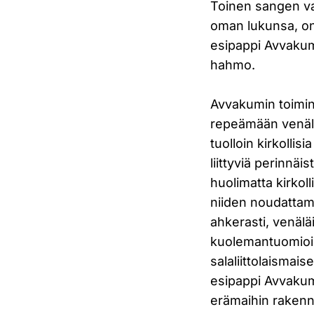
Toinen sangen va
oman lukunsa, on
esipappi Avvakum, 
hahmo.
Avvakumin toimint
repeämään venäläi
tuolloin kirkollis
liittyviä perinnä
huolimatta kirkol
niiden noudattam
ahkerasti, venälä
kuolemantuomioill
salaliittolaismai
esipappi Avvakum 
erämaihin rakenn