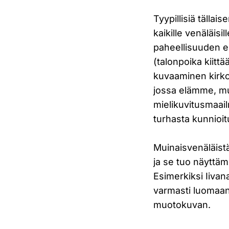
Tyypillisiä tällai
kaikille venäläisil
paheellisuuden e
(talonpoika kiitt
kuvaaminen kirko
jossa elämme, mu
mielikuvitusmaai
turhasta kunnioit
Muinaisvenäläistä
ja se tuo näyttäm
Esimerkiksi Iiva
varmasti luomaan
muotokuvan.