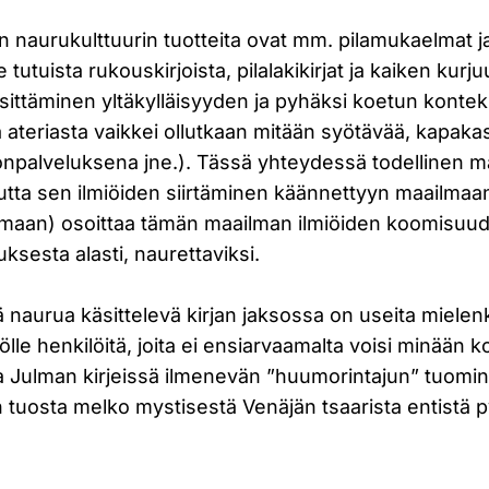
sen naurukulttuurin tuotteita ovat mm. pilamukaelmat j
le tutuista rukouskirjoista, pilalakikirjat ja kaiken kurj
sittäminen yltäkylläisyyden ja pyhäksi koetun kontek
ää ateriasta vaikkei ollutkaan mitään syötävää, kap
npalveluksena jne.). Tässä yhteydessä todellinen m
tta sen ilmiöiden siirtäminen käännettyyn maailmaa
lmaan) osoittaa tämän maailman ilmiöiden koomisuude
uksesta alasti, naurettaviksi.
 naurua käsittelevä kirjan jaksossa on useita mielenk
ölle henkilöitä, joita ei ensiarvaamalta voisi minään k
na Julman kirjeissä ilmenevän ”huumorintajun” tuomin
 tuosta melko mystisestä Venäjän tsaarista entist