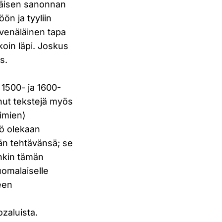
äläisen sanonnan
n ja tyyliin
 venäläinen tapa
koin läpi. Joskus
s.
 1500- ja 1600-
inut tekstejä myös
iimien)
yö olekaan
män tehtävänsä; se
nkin tämän
uomalaiselle
seen
ozaluista.