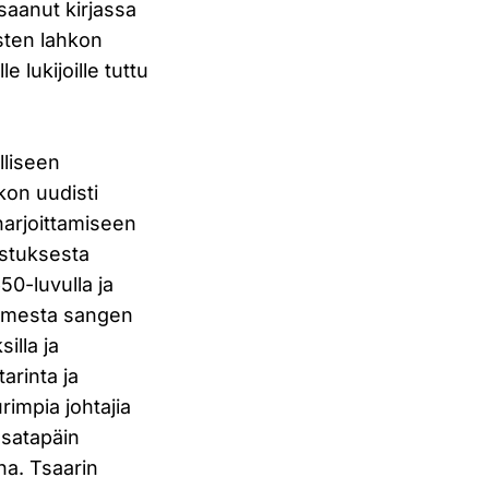
saanut kirjassa
sten lahkon
 lukijoille tuttu
lliseen
kon uudisti
nharjoittamiseen
ustuksesta
50-luvulla ja
oimesta sangen
illa ja
arinta ja
rimpia johtajia
 satapäin
ha. Tsaarin