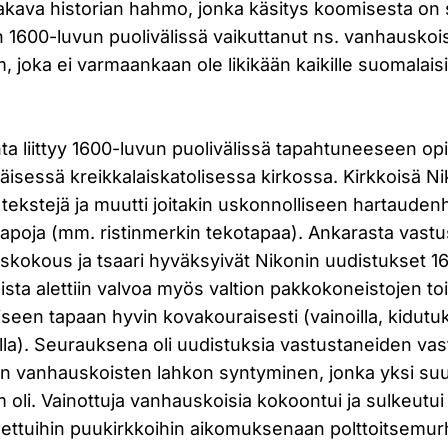
kava historian hahmo, jonka käsitys koomisesta on 
 1600-luvun puolivälissä vaikuttanut ns. vanhauskoi
joka ei varmaankaan ole likikään kaikille suomalaisille
a liittyy 1600-luvun puolivälissä tapahtuneeseen opi
sessä kreikkalaiskatolisessa kirkossa. Kirkkoisä Ni
ia tekstejä ja muutti joitakin uskonnolliseen hartaude
istapoja (mm. ristinmerkin tekotapaa). Ankarasta vast
liskokous ja tsaari hyväksyivät Nikonin uudistukset 16
ista alettiin valvoa myös valtion pakkokoneistojen t
iseen tapaan hyvin kovakouraisesti (vainoilla, kidutuks
a). Seurauksena oli uudistuksia vastustaneiden vast
sen vanhauskoisten lahkon syntyminen, jonka yksi suu
oli. Vainottuja vanhauskoisia kokoontui ja sulkeutui
ettuihin puukirkkoihin aikomuksenaan polttoitsemur