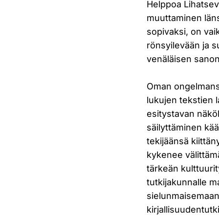
Helppoa Lihatsevi
muuttaminen läns
sopivaksi, on vai
rönsyilevään ja s
venäläisen sanon
Oman ongelmansa 
lukujen tekstien 
esitystavan näkök
säilyttäminen kää
tekijäänsä kiittä
kykenee välittäm
tärkeän kulttuuri
tutkijakunnalle m
sielunmaisemaan 
kirjallisuudentutk