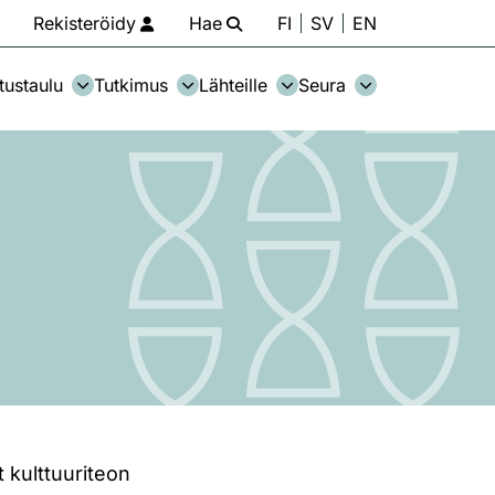
Rekisteröidy
Hae
FI
SV
EN
tustaulu
Tutkimus
Lähteille
Seura
 kulttuuriteon