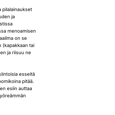
a pilalainaukset
uuden ja
stissa
akassa menoamisen
aailma on se
n (kapakkaan tai
n ja riisuu ne
iintoisia esseitä
oomikoina pitää.
en esiin auttaa
ä pyöreämmän