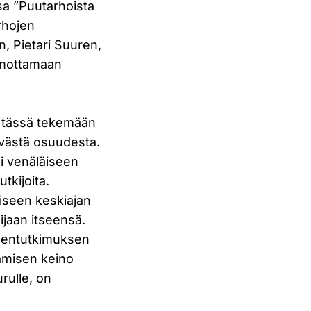
sa ”Puutarhoista
rhojen
, Pietari Suuren,
hmottamaan
yn tässä tekemään
levästä osuudesta.
si venäläiseen
tkijoita.
iseen keskiajan
lijaan itseensä.
uudentutkimuksen
tämisen keino
rulle, on