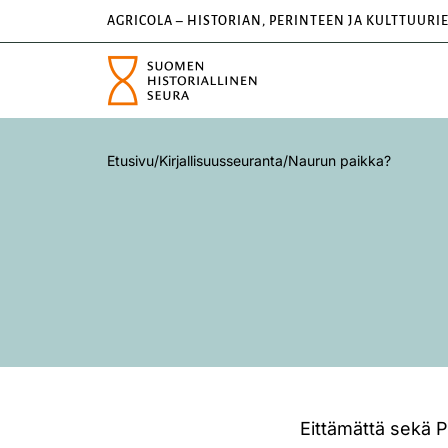
AGRICOLA – HISTORIAN, PERINTEEN JA KULTTUURI
Etusivu
/
Kirjallisuusseuranta
/
Naurun paikka?
Eittämättä sekä P