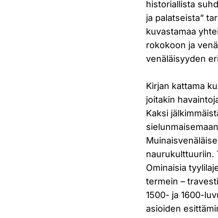
historiallista s
ja palatseista” t
kuvastamaa yhtei
rokokoon ja venä
venäläisyyden erit
Kirjan kattama kul
joitakin havainto
Kaksi jälkimmäist
sielunmaisemaan k
Muinaisvenäläise
naurukulttuuriin. T
Ominaisia tyylila
termein – travest
1500- ja 1600-luv
asioiden esittäm