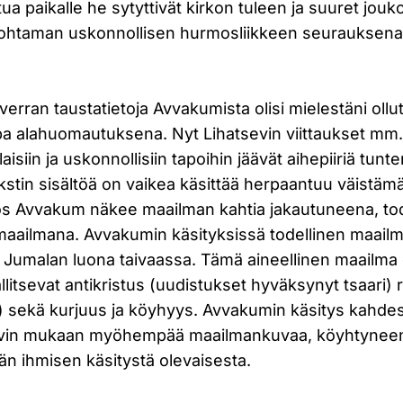
ua paikalle he sytyttivät kirkon tuleen ja suuret jouko
ohtaman uskonnollisen hurmosliikkeen seurauksena
erran taustatietoja Avvakumista olisi mielestäni ollut
a alahuomautuksena. Nyt Lihatsevin viittaukset mm
ilaisiin ja uskonnollisiin tapoihin jäävät aihepiiriä tun
kstin sisältöä on vaikea käsittää herpaantuu väistäm
ös Avvakum näkee maailman kahtia jakautuneena, tod
maailmana. Avvakumin käsityksissä todellinen maailm
 Jumalan luona taivaassa. Tämä aineellinen maailma
litsevat antikristus (uudistukset hyväksynyt tsaari) ri
na) sekä kurjuus ja köyhyys. Avvakumin käsitys kahde
evin mukaan myöhempää maailmankuvaa, köyhtynee
än ihmisen käsitystä olevaisesta.