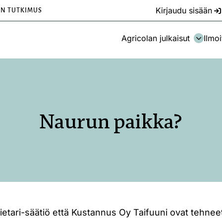
Kirjaudu sisään
EN TUTKIMUS
Agricolan julkaisut
Ilmoi
Naurun paikka?
ietari-säätiö että Kustannus Oy Taifuuni ovat tehneet