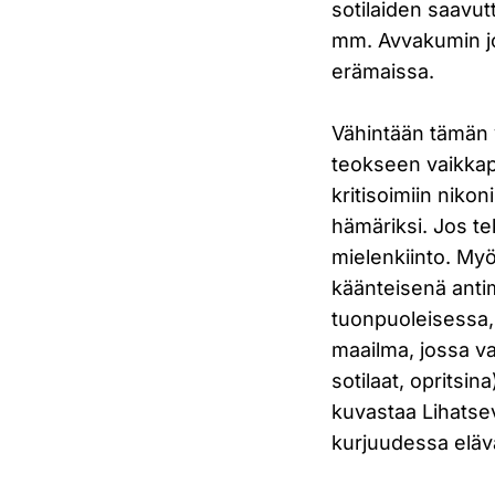
sotilaiden saavutt
mm. Avvakumin j
erämaissa.
Vähintään tämän v
teokseen vaikkap
kritisoimiin nikon
hämäriksi. Jos te
mielenkiinto. My
käänteisenä anti
tuonpuoleisessa,
maailma, jossa val
sotilaat, opritsi
kuvastaa Lihats
kurjuudessa eläv