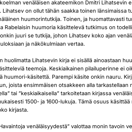
okoelman venäläisen akateemikon Dmitri Lihatsevin e
ä. Lihatsev on ollut tähän saakka toinen länsimaissa 
äläinen huumorintutkija. Toinen, ja huomattavasti t
ka Rabelaisin huumoria käsittelevä tutkimus on todell
 onkin juuri se tutkija, johon Lihatsev koko ajan venä
tuloksiaan ja näkökulmiaan vertaa.
huolimatta Lihatsevin kirja ei sisällä ainoastaan huu
äsitteleviä teemoja. Keskiaikainen pilailuperinne ei o
ä huumori-käsitettä. Parempi käsite onkin nauru. Kir
n, joista ensimmäisen otsakkeen alla tarkastellaan 
la” tai ”keskiaikaisella” tarkoitetaan kirjassa venälä
ukaisesti 1500- ja 1600-lukuja. Tämä osuus käsittää 
o kirjasta.
Havaintoja venäläisyydestä” valottaa monin tavoin ve