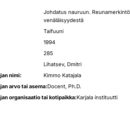
Johdatus nauruun. Reunamerkintö
venäläisyydestä
Taifuuni
1994
285
Lihatsev, Dmitri
ajan nimi:
Kimmo Katajala
ajan arvo tai asema:
Docent, Ph.D.
ajan organisaatio tai kotipaikka:
Karjala instituutti