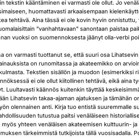
n tekstin kääntäminen ei varmasti ole ollut. Jo ven
imaiseen, huomattavasti arkaaisempaan kielenkäyttöö
kea tehtävä. Aina tässä ei ole kovin hyvin onnistuttu,
uomalaisittain ”vanhahtavaan” sanontaan paistaa pai
nan vuoksi on suomennoksesta jäänyt olla-verbi poi
on varmasti tuottanut se, että suuri osa Lihatsevin
lainauksista on runomitassa ja akateemikko on arvio
ulmasta. Tekstien sisällön ja muodon (esimerkiksi r
nnöksessä ei ole ollut kiitollinen tehtävä, eikä aina t
nyt. Luultavasti käännös kuitenkin täyttää keskeisim
ään Lihatsevin takaa-ajaman ajatuksen ja tämähän o
työn olennainen anti. Kirja tuo entistä suuremmalle s
ahdollisuuden tutustua paitsi venäläiseen historialli
myös yhteen venäläisen akateemisen kulttuurin- ja
imuksen tärkeimmistä tutkijoista tällä vuosisadalla. P