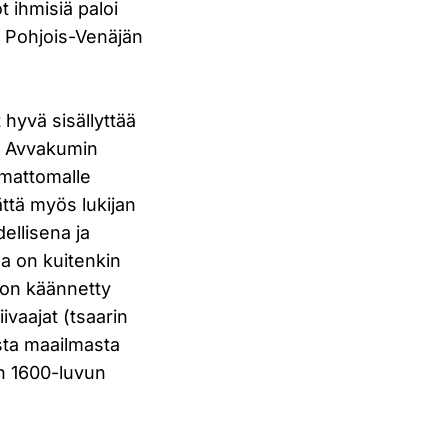
t ihmisiä paloi
 Pohjois-Venäjän
 hyvä sisällyttää
. Avvakumin
temattomalle
ättä myös lukijan
ellisena ja
a on kuitenkin
 on käännetty
ivaajat (tsaarin
sta maailmasta
n 1600-luvun