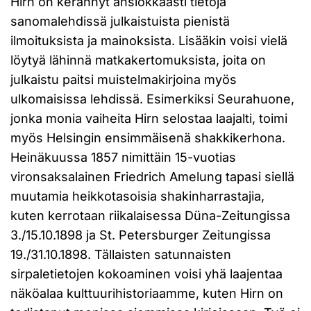
Hirn on kerännyt ansiokkaasti tietoja
sanomalehdissä julkaistuista pienistä
ilmoituksista ja mainoksista. Lisääkin voisi vielä
löytyä lähinnä matkakertomuksista, joita on
julkaistu paitsi muistelmakirjoina myös
ulkomaisissa lehdissä. Esimerkiksi Seurahuone,
jonka monia vaiheita Hirn selostaa laajalti, toimi
myös Helsingin ensimmäisenä shakkikerhona.
Heinäkuussa 1857 nimittäin 15-vuotias
vironsaksalainen Friedrich Amelung tapasi siellä
muutamia heikkotasoisia shakinharrastajia,
kuten kerrotaan riikalaisessa Düna-Zeitungissa
3./15.10.1898 ja St. Petersburger Zeitungissa
19./31.10.1898. Tällaisten satunnaisten
sirpaletietojen kokoaminen voisi yhä laajentaa
näköalaa kulttuurihistoriaamme, kuten Hirn on