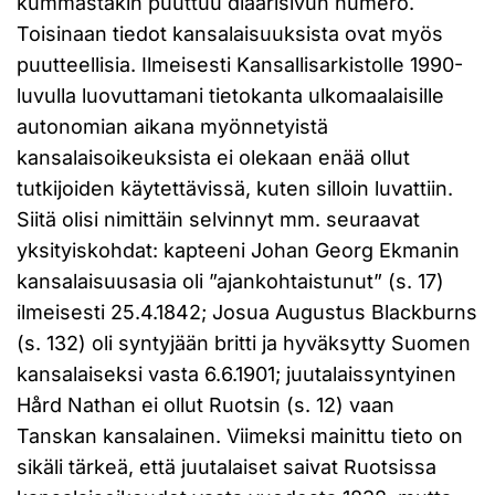
kummastakin puuttuu diaarisivun numero.
Toisinaan tiedot kansalaisuuksista ovat myös
puutteellisia. Ilmeisesti Kansallisarkistolle 1990-
luvulla luovuttamani tietokanta ulkomaalaisille
autonomian aikana myönnetyistä
kansalaisoikeuksista ei olekaan enää ollut
tutkijoiden käytettävissä, kuten silloin luvattiin.
Siitä olisi nimittäin selvinnyt mm. seuraavat
yksityiskohdat: kapteeni Johan Georg Ekmanin
kansalaisuusasia oli ”ajankohtaistunut” (s. 17)
ilmeisesti 25.4.1842; Josua Augustus Blackburns
(s. 132) oli syntyjään britti ja hyväksytty Suomen
kansalaiseksi vasta 6.6.1901; juutalaissyntyinen
Hård Nathan ei ollut Ruotsin (s. 12) vaan
Tanskan kansalainen. Viimeksi mainittu tieto on
sikäli tärkeä, että juutalaiset saivat Ruotsissa