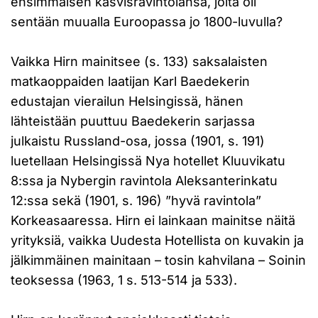
ensimmäisen kasvisravintolansa, joita oli
sentään muualla Euroopassa jo 1800-luvulla?
Vaikka Hirn mainitsee (s. 133) saksalaisten
matkaoppaiden laatijan Karl Baedekerin
edustajan vierailun Helsingissä, hänen
lähteistään puuttuu Baedekerin sarjassa
julkaistu Russland-osa, jossa (1901, s. 191)
luetellaan Helsingissä Nya hotellet Kluuvikatu
8:ssa ja Nybergin ravintola Aleksanterinkatu
12:ssa sekä (1901, s. 196) ”hyvä ravintola”
Korkeasaaressa. Hirn ei lainkaan mainitse näitä
yrityksiä, vaikka Uudesta Hotellista on kuvakin ja
jälkimmäinen mainitaan – tosin kahvilana – Soinin
teoksessa (1963, 1 s. 513-514 ja 533).