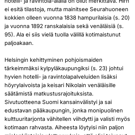
hotelli- ja ravintola-alalla on ollut merkittävä. Hirn
ei esitä tilastoja, mutta mainitsee Seurahuoneen
kokkien olleen vuonna 1838 hampurilaisia (s. 20)
ja vuonna 1892 ranskalaisia sekä venäläisiä (s.
95). Ala ei siis vielä tuolla välillä kotimaistunut
paljoakaan.
Helsingin kehittyminen pohjoismaiden
tärkeimmäksi kylpyläkaupungiksi (s. 23) johtui
hyvien hotelli- ja ravintolapalveluiden lisäksi
höyrylaivoista ja keisari Nikolain venäläisille
säätämistä matkustusrajoituksista.
Sivutuotteena Suomi kansainvälistyi ja sai
edustavan pääkaupungin, jonka monipuolinen
kulttuuritarjonta vähitellen viihdytti ja valisti myös
kotimaan rahvasta. Aiheesta löytyisi niin paljon