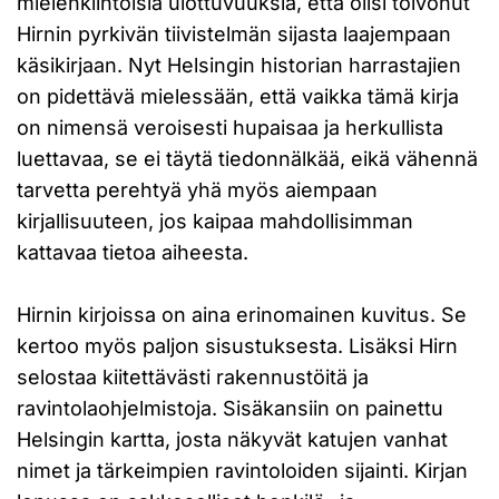
mielenkiintoisia ulottuvuuksia, että olisi toivonut
Hirnin pyrkivän tiivistelmän sijasta laajempaan
käsikirjaan. Nyt Helsingin historian harrastajien
on pidettävä mielessään, että vaikka tämä kirja
on nimensä veroisesti hupaisaa ja herkullista
luettavaa, se ei täytä tiedonnälkää, eikä vähennä
tarvetta perehtyä yhä myös aiempaan
kirjallisuuteen, jos kaipaa mahdollisimman
kattavaa tietoa aiheesta.
Hirnin kirjoissa on aina erinomainen kuvitus. Se
kertoo myös paljon sisustuksesta. Lisäksi Hirn
selostaa kiitettävästi rakennustöitä ja
ravintolaohjelmistoja. Sisäkansiin on painettu
Helsingin kartta, josta näkyvät katujen vanhat
nimet ja tärkeimpien ravintoloiden sijainti. Kirjan