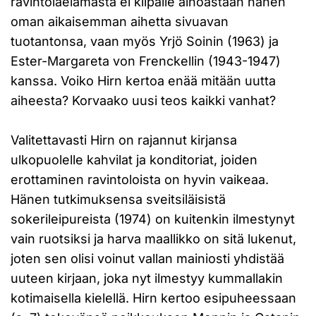
ravintolaelämästä ei kilpaile ainoastaan hänen
oman aikaisemman aihetta sivuavan
tuotantonsa, vaan myös Yrjö Soinin (1963) ja
Ester-Margareta von Frenckellin (1943-1947)
kanssa. Voiko Hirn kertoa enää mitään uutta
aiheesta? Korvaako uusi teos kaikki vanhat?
Valitettavasti Hirn on rajannut kirjansa
ulkopuolelle kahvilat ja konditoriat, joiden
erottaminen ravintoloista on hyvin vaikeaa.
Hänen tutkimuksensa sveitsiläisistä
sokerileipureista (1974) on kuitenkin ilmestynyt
vain ruotsiksi ja harva maallikko on sitä lukenut,
joten sen olisi voinut vallan mainiosti yhdistää
uuteen kirjaan, joka nyt ilmestyy kummallakin
kotimaisella kielellä. Hirn kertoo esipuheessaan