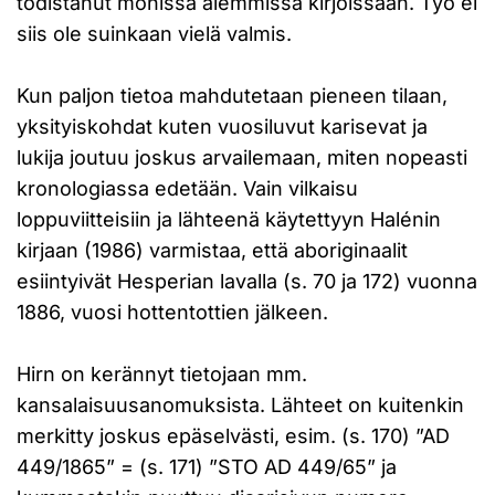
todistanut monissa aiemmissa kirjoissaan. Työ ei
siis ole suinkaan vielä valmis.
Kun paljon tietoa mahdutetaan pieneen tilaan,
yksityiskohdat kuten vuosiluvut karisevat ja
lukija joutuu joskus arvailemaan, miten nopeasti
kronologiassa edetään. Vain vilkaisu
loppuviitteisiin ja lähteenä käytettyyn Halénin
kirjaan (1986) varmistaa, että aboriginaalit
esiintyivät Hesperian lavalla (s. 70 ja 172) vuonna
1886, vuosi hottentottien jälkeen.
Hirn on kerännyt tietojaan mm.
kansalaisuusanomuksista. Lähteet on kuitenkin
merkitty joskus epäselvästi, esim. (s. 170) ”AD
449/1865” = (s. 171) ”STO AD 449/65” ja