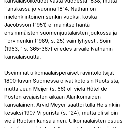
kansalaisoikeudet vasta vuodesta 1838, mutta
Tanskassa jo vuonna 1814. Nathan on
mielenkiintoinen senkin vuoksi, koska
Jacobsson (1951) ei mainitse häntä
ensimmäisten suomenjuutalaisten joukossa ja
Torvinenkin (1989, s. 25) vain lyhyesti. Soini
(1963, 1 s. 365-367) ei edes arvaile Nathanin
kansalaisuutta.
Useimmat ulkomaalaisperäiset ravintoloitsijat
1800-luvun Suomessa olivat kotoisin Ruotsista,
mutta Jean Meijer (s. 66) oli vielä Hôtel de
Posten avajaisten aikaan Alankomaiden
kansalainen. Arvid Meyer saattoi tulla Helsinkiin
kesäksi 1907 Viipurista (s. 124), mutta oli silloin
vielä Ruotsin kansalainen. Ulkomaalaisten osuus