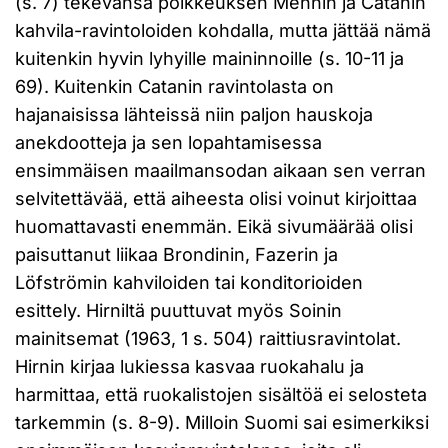
(s. 7) tekevänsä poikkeuksen Mennin ja Catanin
kahvila-ravintoloiden kohdalla, mutta jättää nämä
kuitenkin hyvin lyhyille maininnoille (s. 10-11 ja
69). Kuitenkin Catanin ravintolasta on
hajanaisissa lähteissä niin paljon hauskoja
anekdootteja ja sen lopahtamisessa
ensimmäisen maailmansodan aikaan sen verran
selvitettävää, että aiheesta olisi voinut kirjoittaa
huomattavasti enemmän. Eikä sivumäärää olisi
paisuttanut liikaa Brondinin, Fazerin ja
Löfströmin kahviloiden tai konditorioiden
esittely. Hirniltä puuttuvat myös Soinin
mainitsemat (1963, 1 s. 504) raittiusravintolat.
Hirnin kirjaa lukiessa kasvaa ruokahalu ja
harmittaa, että ruokalistojen sisältöä ei selosteta
tarkemmin (s. 8-9). Milloin Suomi sai esimerkiksi