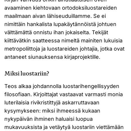
avaaminen kiehtovaan ortodoksiluostareiden
maailmaan aivan lähiseuduillamme. Se ei
nimittäin hankalista lupakäytännöistä johtuen
välttämättä onnistu ihan jokaiselta. Tekijät
kiittävätkin saatteessa nimeltä mainiten lukuisia
metropoliittoja ja luostareiden johtajia, jotka ovat
antaneet siunauksensa kirjaprojektille.
Miksi luostariin?
Teos alkaa johdannolla luostarihengellisyyden
filosofiaan. Kirjoittajat vastaavat varmasti monia
luterilaisia rivikristittyjä askarruttavaan
kysymykseen: miksi ihmeessä kukaan
nykypäivän ihminen haluaisi luopua
mukavuuksista ja vetäytyä luostariin viettämään