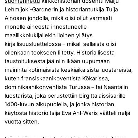
suomennettu
kirkkohistorian dosentti Maiju
Lehmijoki-Gardnerin ja historiantutkija Tuija
Ainosen johdolla, mikä olisi ollut varmasti
monelle aiheesta innostuneelle
maallikkolukijallekin iloinen yllätys
kirjallisuusluettelossa – mikäli sellaista olisi
ollenkaan teokseen liitetty. Historiallisesta
taustoituksesta jää niin ikään uupumaan
maininta kotimaisista keskiaikaisista luostareista,
kuten fransiskaanikoventista Kökarissa,
dominikaanikonventista Turussa – tai Naantalin
luostarista, joka perustettiin birgittalaissisarille
1400-luvun alkupuolella, ja jonka historian
käytöstä historioitsija Eva Ahl-Waris väitteli neljä
vuotta sitten.