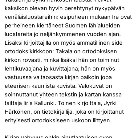
kaksikon olevan hyvin perehtynyt nykypäivän
venäläisluostareihin: esipuheen mukaan he ovat
perheineen kiertäneet Suomen lähialueiden
luostareita jo neljänkymmenen vuoden ajan.
Lisäksi kirjoittajilla on myös ammatillinen side
ortodoksikirkkoon: Takala on ortodoksisen
kirkon rovasti, minkä lisäksi hän on toiminut
lehtikuvaajana ja kuvittajana; hän on myös
vastuussa valtaosasta kirjan paikoin jopa
eteerisen kauniista kuvista. Valokuvat on
soinnuttanut yhteen tekstin ja kartan kanssa
taittaja Iiris Kallunki. Toinen kirjoittaja, Jyrki
Härkönen, on tietokirjailija, joka on kirjoittanut
erityisesti ortodoksiseen uskoon liittyen.
Kirjan vahvuus onkin ainutlaatuisen oven