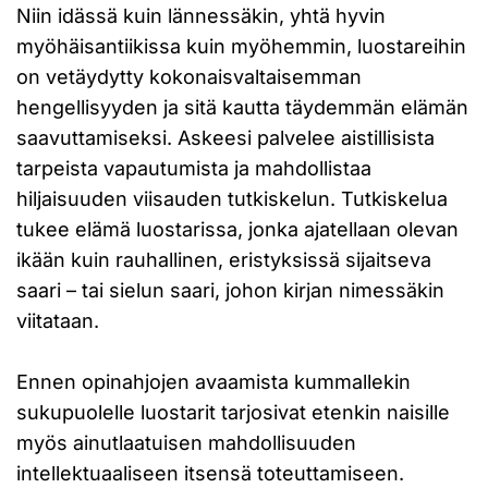
Niin idässä kuin lännessäkin, yhtä hyvin
myöhäisantiikissa kuin myöhemmin, luostareihin
on vetäydytty kokonaisvaltaisemman
hengellisyyden ja sitä kautta täydemmän elämän
saavuttamiseksi. Askeesi palvelee aistillisista
tarpeista vapautumista ja mahdollistaa
hiljaisuuden viisauden tutkiskelun. Tutkiskelua
tukee elämä luostarissa, jonka ajatellaan olevan
ikään kuin rauhallinen, eristyksissä sijaitseva
saari – tai sielun saari, johon kirjan nimessäkin
viitataan.
Ennen opinahjojen avaamista kummallekin
sukupuolelle luostarit tarjosivat etenkin naisille
myös ainutlaatuisen mahdollisuuden
intellektuaaliseen itsensä toteuttamiseen.