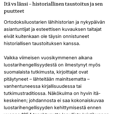
Itä vs länsi – historiallinen taustoitus ja sen
puutteet
Ortodoksiluostarien lähihistorian ja nykypäivän
asiantuntijat ja esteettisen kuvauksen taitajat
eivät kuitenkaan ole täysin onnistuneet
historiallisen taustoituksen kanssa.
Vaikka viimeisen vuosikymmenen aikana
luostarihengellisyydestä on ilmestynyt myös
suomalaista tutkimusta, kirjoittajat ovat
pitäytyneet – lähteitään mainitsematta –
vanhentuneessa kirjallisuudessa tai
tutkimustraditiossa. Näkökulma on hyvin itä-
keskeinen; johdannosta ei saa kokonaiskuvaa
luostarihengellisyyden kehittymisestä ennen