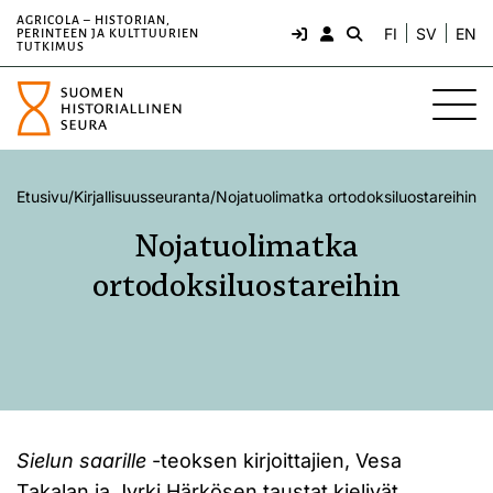
AGRICOLA – HISTORIAN,
FI
SV
EN
PERINTEEN JA KULTTUURIEN
TUTKIMUS
Etusivu
/
Kirjallisuusseuranta
/
Nojatuolimatka ortodoksiluostareihin
Nojatuolimatka
ortodoksiluostareihin
Sielun saarille
-teoksen kirjoittajien, Vesa
Takalan ja Jyrki Härkösen taustat kielivät