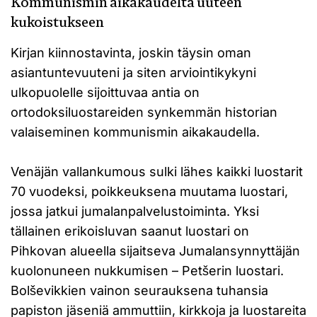
Kommunismin aikakaudelta uuteen
kukoistukseen
Kirjan kiinnostavinta, joskin täysin oman
asiantuntevuuteni ja siten arviointikykyni
ulkopuolelle sijoittuvaa antia on
ortodoksiluostareiden synkemmän historian
valaiseminen kommunismin aikakaudella.
Venäjän vallankumous sulki lähes kaikki luostarit
70 vuodeksi, poikkeuksena muutama luostari,
jossa jatkui jumalanpalvelustoiminta. Yksi
tällainen erikoisluvan saanut luostari on
Pihkovan alueella sijaitseva Jumalansynnyttäjän
kuolonuneen nukkumisen – Petšerin luostari.
Bolševikkien vainon seurauksena tuhansia
papiston jäseniä ammuttiin, kirkkoja ja luostareita