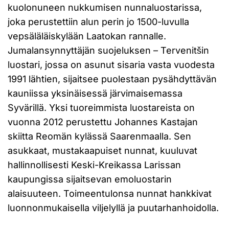
kuolonuneen nukkumisen nunnaluostarissa,
joka perustettiin alun perin jo 1500-luvulla
vepsäläläiskylään Laatokan rannalle.
Jumalansynnyttäjän suojeluksen – Tervenitšin
luostari, jossa on asunut sisaria vasta vuodesta
1991 lähtien, sijaitsee puolestaan pysähdyttävän
kauniissa yksinäisessä järvimaisemassa
Syvärillä. Yksi tuoreimmista luostareista on
vuonna 2012 perustettu Johannes Kastajan
skiitta Reomän kylässä Saarenmaalla. Sen
asukkaat, mustakaapuiset nunnat, kuuluvat
hallinnollisesti Keski-Kreikassa Larissan
kaupungissa sijaitsevan emoluostarin
alaisuuteen. Toimeentulonsa nunnat hankkivat
luonnonmukaisella viljelyllä ja puutarhanhoidolla.