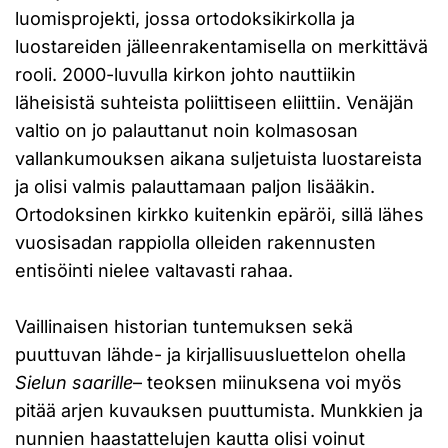
luomisprojekti, jossa ortodoksikirkolla ja
luostareiden jälleenrakentamisella on merkittävä
rooli. 2000-luvulla kirkon johto nauttiikin
läheisistä suhteista poliittiseen eliittiin. Venäjän
valtio on jo palauttanut noin kolmasosan
vallankumouksen aikana suljetuista luostareista
ja olisi valmis palauttamaan paljon lisääkin.
Ortodoksinen kirkko kuitenkin epäröi, sillä lähes
vuosisadan rappiolla olleiden rakennusten
entisöinti nielee valtavasti rahaa.
Vaillinaisen historian tuntemuksen sekä
puuttuvan lähde- ja kirjallisuusluettelon ohella
Sielun saarille
– teoksen miinuksena voi myös
pitää arjen kuvauksen puuttumista. Munkkien ja
nunnien haastattelujen kautta olisi voinut