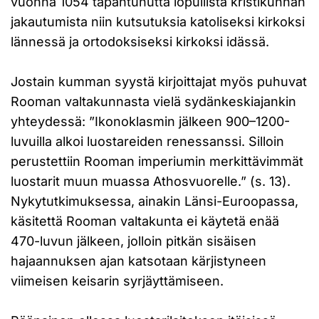
vuonna 1054 tapahtunutta lopullista kristikunnan
jakautumista niin kutsutuksia katoliseksi kirkoksi
lännessä ja ortodoksiseksi kirkoksi idässä.
Jostain kumman syystä kirjoittajat myös puhuvat
Rooman valtakunnasta vielä sydänkeskiajankin
yhteydessä: ”Ikonoklasmin jälkeen 900–1200-
luvuilla alkoi luostareiden renessanssi. Silloin
perustettiin Rooman imperiumin merkittävimmät
luostarit muun muassa Athosvuorelle.” (s. 13).
Nykytutkimuksessa, ainakin Länsi-Euroopassa,
käsitettä Rooman valtakunta ei käytetä enää
470-luvun jälkeen, jolloin pitkän sisäisen
hajaannuksen ajan katsotaan kärjistyneen
viimeisen keisarin syrjäyttämiseen.