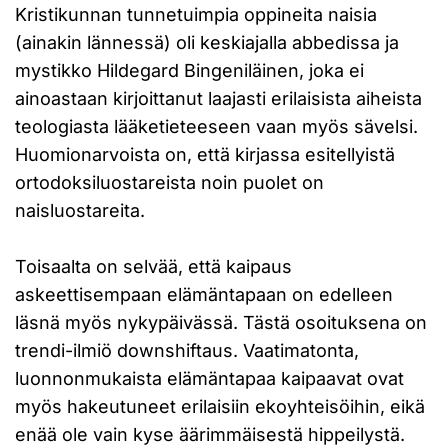
Kristikunnan tunnetuimpia oppineita naisia
(ainakin lännessä) oli keskiajalla abbedissa ja
mystikko Hildegard Bingeniläinen, joka ei
ainoastaan kirjoittanut laajasti erilaisista aiheista
teologiasta lääketieteeseen vaan myös sävelsi.
Huomionarvoista on, että kirjassa esitellyistä
ortodoksiluostareista noin puolet on
naisluostareita.
Toisaalta on selvää, että kaipaus
askeettisempaan elämäntapaan on edelleen
läsnä myös nykypäivässä. Tästä osoituksena on
trendi-ilmiö downshiftaus. Vaatimatonta,
luonnonmukaista elämäntapaa kaipaavat ovat
myös hakeutuneet erilaisiin ekoyhteisöihin, eikä
enää ole vain kyse äärimmäisestä hippeilystä.