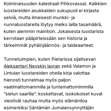
Kolminaisuuden katedraali Pihkovassa). Kaikkien
luostareiden asukkaiden sukupuoli ei kirjasta
selviä, mutta ilmeisesti munkki- ja
nunnaluostareita löytyy melko lailla tasamäärä,
kuten aiemmin mainitsin. Jokaisesta luostarista
kerrotaan pääpirteissään sen historia ja
tärkeimmät pyhäinjäännös- ja taideaarteet.
Tunnetuimpien, kuten Pietarissa sijaitsevan
Aleksanteri Nevskin lavran
sekä Valamon ja
Lintulan luostareiden ohella kirja valottaa
hienosti tunnelmaa myös paljon
vaatimattomammilla ja tuntemattomimmilla
”sielun saarilla”: koskettavat, isokokoiset kuvat
viestivät rauhaa mutta myös elämäniloa
esimerkiksi Säntämän Jumalansynnyttäjän