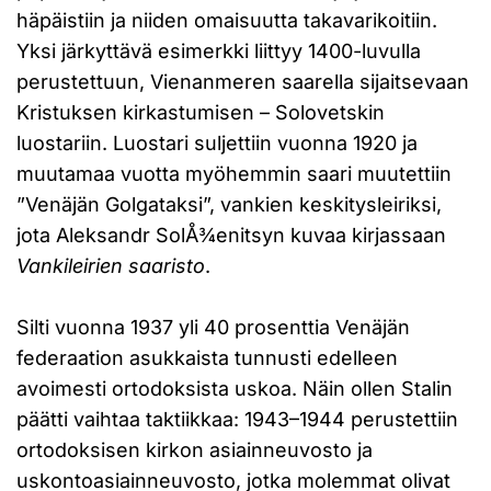
häpäistiin ja niiden omaisuutta takavarikoitiin.
Yksi järkyttävä esimerkki liittyy 1400-luvulla
perustettuun, Vienanmeren saarella sijaitsevaan
Kristuksen kirkastumisen – Solovetskin
luostariin. Luostari suljettiin vuonna 1920 ja
muutamaa vuotta myöhemmin saari muutettiin
”Venäjän Golgataksi”, vankien keskitysleiriksi,
jota Aleksandr SolÅ¾enitsyn kuvaa kirjassaan
Vankileirien saaristo
.
Silti vuonna 1937 yli 40 prosenttia Venäjän
federaation asukkaista tunnusti edelleen
avoimesti ortodoksista uskoa. Näin ollen Stalin
päätti vaihtaa taktiikkaa: 1943–1944 perustettiin
ortodoksisen kirkon asiainneuvosto ja
uskontoasiainneuvosto, jotka molemmat olivat