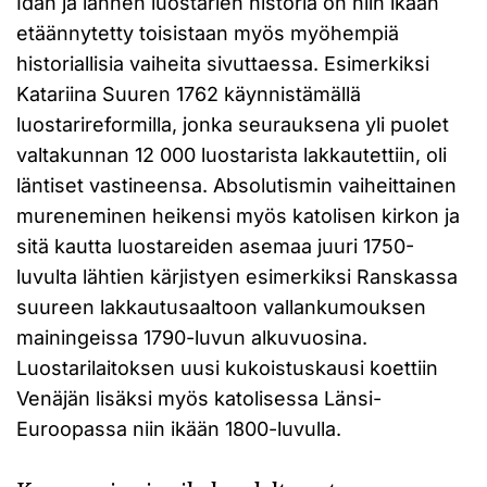
Idän ja lännen luostarien historia on niin ikään
etäännytetty toisistaan myös myöhempiä
historiallisia vaiheita sivuttaessa. Esimerkiksi
Katariina Suuren 1762 käynnistämällä
luostarireformilla, jonka seurauksena yli puolet
valtakunnan 12 000 luostarista lakkautettiin, oli
läntiset vastineensa. Absolutismin vaiheittainen
mureneminen heikensi myös katolisen kirkon ja
sitä kautta luostareiden asemaa juuri 1750-
luvulta lähtien kärjistyen esimerkiksi Ranskassa
suureen lakkautusaaltoon vallankumouksen
mainingeissa 1790-luvun alkuvuosina.
Luostarilaitoksen uusi kukoistuskausi koettiin
Venäjän lisäksi myös katolisessa Länsi-
Euroopassa niin ikään 1800-luvulla.