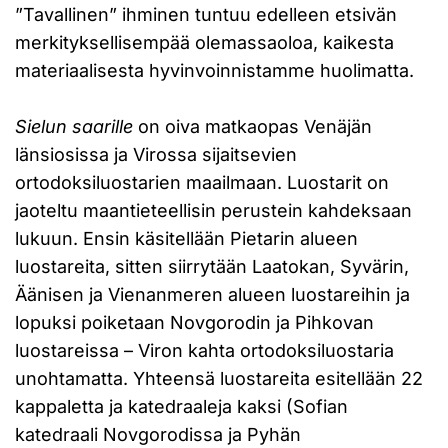
”Tavallinen” ihminen tuntuu edelleen etsivän
merkityksellisempää olemassaoloa, kaikesta
materiaalisesta hyvinvoinnistamme huolimatta.
Sielun saarille
on oiva matkaopas Venäjän
länsiosissa ja Virossa sijaitsevien
ortodoksiluostarien maailmaan. Luostarit on
jaoteltu maantieteellisin perustein kahdeksaan
lukuun. Ensin käsitellään Pietarin alueen
luostareita, sitten siirrytään Laatokan, Syvärin,
Äänisen ja Vienanmeren alueen luostareihin ja
lopuksi poiketaan Novgorodin ja Pihkovan
luostareissa – Viron kahta ortodoksiluostaria
unohtamatta. Yhteensä luostareita esitellään 22
kappaletta ja katedraaleja kaksi (Sofian
katedraali Novgorodissa ja Pyhän