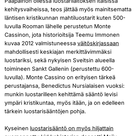
Pääpainon ollessa luostarilaitoksen itäisissä
kehitysvaiheissa, teos jättää myös mainitsematta
läntisen kristikunnan mahtiluostarit kuten 500-
luvulla Rooman lähelle perustetun Monte
Cassinon, jota historioitsija Teemu Immonen
kuvaa 2012 valmistuneessa
väitöskirjassaan
mahdollisesti keskiajan merkittävimmäksi
luostariksi, sekä nykyisen Sveitsin alueella
toimineen Sankt Gallenin (perustettu 600-
luvulla). Monte Cassino on erityisen tärkeä
perustajansa, Benedictus Nursialaisen vuoksi:
munkin luostarilleen kehittämä sääntö levisi
ympäri kristikuntaa, myös itään, ja on edelleen
tärkein luostarisääntöjen pohja.
Kyseinen
luostarisääntö on myös hiljattain