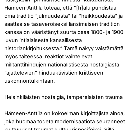
Hämeen-Anttila toteaa, että ”[h]alu puhdistaa
oma traditio ”julmuudesta” tai ”heikkoudesta” ja
saattaa se tasaveroiseksi länsimaisen tradition
kanssa on vääristänyt suurta osaa 1800- ja 1900-
luvun intialaisesta kansallisesta
historiankirjoituksesta.” Tämä näkyy väistämättä
myös taiteessa: reaktiot vaihtelevat
militanttihindujen nationalistisesta nostalgiasta
”ajattelevien” hinduaktivistien kriittiseen
uskonnontulkintaan.
Helsinkiläisten nostalgia, tamperelaisten trauma
Hämeen-Anttila on kokoelman kirjoittajista ainoa,
joka huomaa todeta modernisaatiota seuranneet
kulttuuriset traumat kulttuurispesifeiksi. Sillä