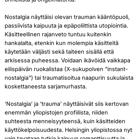
Nostalgia näyttäisi olevan trauman kääntöpuoli,
passiivista kaipuuta ja epäpoliittista utopiointia.
Käsitteellinen rajanveto tuntuu kuitenkin
hankalalta, etenkin kun molempia käsitteitä
käytetään väljästi sekä taiteen sisällä että
arkisessa puheessa. Voidaan ikävöidä vaikkapa
eilispäivän ruokalistaa (X-sukupolven ”instant-
nostalgia”) tai traumatisoitua naapurin sukulaista
koskettaneesta sarjamurhasta.
’Nostalgia’ ja ’trauma’ näyttäisivät siis kertovan
enemmän yliopistojen profiilista, niiden
suhteesta menneisyyteensä, kuin käsitteiden
käyttökelpoisuudesta. Helsingin yliopistossa nyt
vain tavataan tutkia kaipuun romanttisuutta ja