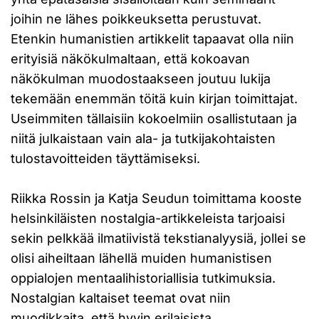
joihin ne lähes poikkeuksetta perustuvat.
Etenkin humanistien artikkelit tapaavat olla niin
erityisiä näkökulmaltaan, että kokoavan
näkökulman muodostaakseen joutuu lukija
tekemään enemmän töitä kuin kirjan toimittajat.
Useimmiten tällaisiin kokoelmiin osallistutaan ja
niitä julkaistaan vain ala- ja tutkijakohtaisten
tulostavoitteiden täyttämiseksi.
Riikka Rossin ja Katja Seudun toimittama kooste
helsinkiläisten nostalgia-artikkeleista tarjoaisi
sekin pelkkää ilmatiivistä tekstianalyysiä, jollei se
olisi aiheiltaan lähellä muiden humanistisen
oppialojen mentaalihistoriallisia tutkimuksia.
Nostalgian kaltaiset teemat ovat niin
muodikkaita, että hyvin erilaisista