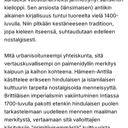
kielioppi. Sen ansiosta (länsimaisen) antiikin
aikainen kirjallisuus tuntui tuoreelta vielä 1400-
luvulla. Niin pitkään kestäneeseen traditioon,
jopa kieleen itseensä, suhtaudutaan edelleen
nostalgisesti.
Mitä urbanisoituneempi yhteiskunta, sitä
vertauskuvallisempi on paimenidyllin merkitys
kaipuun ja kaihon kohteena. Hämeen-Anttila
käsittelee erikseen hindulaisen ja islamilaisen
kulttuurin tarpeita nostalgisoida menneisyyttä.
Brittiläisen imperialismin vakiintuminen Intiassa
1700-luvulla pakotti etenkin hindulaisen puolen
tarkastelemaan uudelleen menneen maailman
merkitystä, vertaamaan sitä valloittajien
käsityksiin ”primitiivisemmästä” kulttuurista.