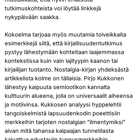
tutkimuskohteista voi löytää linkkejä
nykypäivään saakka.
Kokoelma tarjoaa myös muutamia toiveikkaita
esimerkkejä siitä, että kirjallisuudentutkimus
pystyy lähestymään kohteitaan laajemmassa
kontekstissa kuin vain lajityypin kaanon tai
kirjailijan tuotanto. Nostalgia-kirjan yhdeksästä
artikkelista kolme on tällaisia. Pirjo Kukkonen
lähestyy kaipuuta semiootikon kannalta
kulttuurin alueena, jolla on universaalit aiheensa
ja motiivinsa. Kukkosen analyysi hyppelehtii
tangoiskelmistä lapsuudenkodin poeettisiin
merkkeihin tarjoten nostalgian ”ilmentymiksi”
aivan mitä tahansa kaipaajan tunnetilasta
kaivattua edustaviin tunnusmerkkeihin.