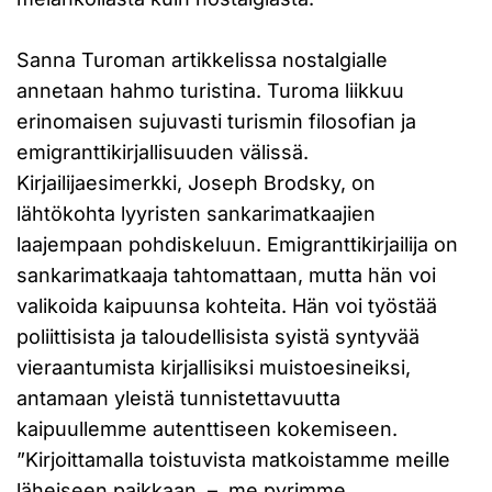
Sanna Turoman artikkelissa nostalgialle
annetaan hahmo turistina. Turoma liikkuu
erinomaisen sujuvasti turismin filosofian ja
emigranttikirjallisuuden välissä.
Kirjailijaesimerkki, Joseph Brodsky, on
lähtökohta lyyristen sankarimatkaajien
laajempaan pohdiskeluun. Emigranttikirjailija on
sankarimatkaaja tahtomattaan, mutta hän voi
valikoida kaipuunsa kohteita. Hän voi työstää
poliittisista ja taloudellisista syistä syntyvää
vieraantumista kirjallisiksi muistoesineiksi,
antamaan yleistä tunnistettavuutta
kaipuullemme autenttiseen kokemiseen.
”Kirjoittamalla toistuvista matkoistamme meille
läheiseen paikkaan, –, me pyrimme