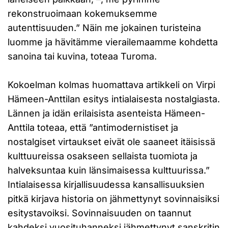
rekonstruoimaan kokemuksemme
autenttisuuden.” Näin me jokainen turisteina
luomme ja hävitämme vierailemaamme kohdetta
sanoina tai kuvina, toteaa Turoma.
Kokoelman kolmas huomattava artikkeli on Virpi
Hämeen-Anttilan esitys intialaisesta nostalgiasta.
Lännen ja idän erilaisista asenteista Hämeen-
Anttila toteaa, että ”antimodernistiset ja
nostalgiset virtaukset eivät ole saaneet itäisissä
kulttuureissa osakseen sellaista tuomiota ja
halveksuntaa kuin länsimaisessa kulttuurissa.”
Intialaisessa kirjallisuudessa kansallisuuksien
pitkä kirjava historia on jähmettynyt sovinnaisiksi
esitystavoiksi. Sovinnaisuuden on taannut
kahdeksi vuosituhanneksi jähmettynyt sanskritin