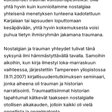
yhtä hyvin kuin kunnioitamme nostalgiaa
yhteisenä menetyksen tunteena kadotettuun
Karjalaan tai lapsuuden loputtomaan
kesäpäivään, yhtä hyvin kokemuksesta voisi
puhua tietyn ihmisryhmän jakamana traumana.
Nostalgian ja trauman yhteydet tulivat tänä
syksynä ilmi hämmästyttävällä tavalla. Samoihin
aikoihin, kun kirja ilmestyi loka-marraskuun
vaihteessa, järjestettiin Tampereen yliopistossa
(9.11.2007) kirjallisuudentutkimuksen seminaari,
jonka aiheena oli trauman ja historian
narratisointi. Traumaattisimmat historian
tapahtumat kätkevät taakseen nostalgialle
otollisen aikakauden, jolloin kaikki oli vielä
onnellista ja ongelmatonta.