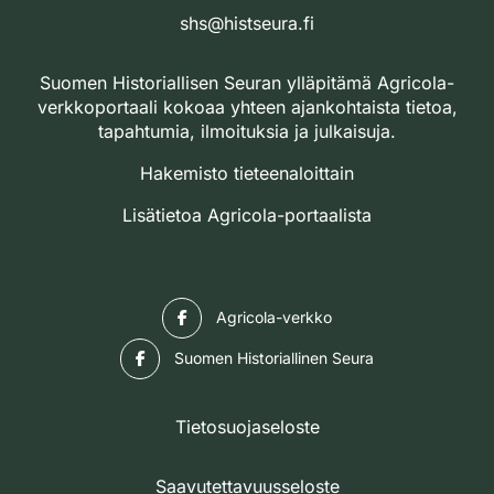
shs@histseura.fi
Suomen Historiallisen Seuran ylläpitämä Agricola-
verkkoportaali kokoaa yhteen ajankohtaista tietoa,
tapahtumia, ilmoituksia ja julkaisuja.
Hakemisto tieteenaloittain
Lisätietoa Agricola-portaalista
Facebook
Agricola-verkko
Facebook
Suomen Historiallinen Seura
Tietosuojaseloste
Saavutettavuusseloste