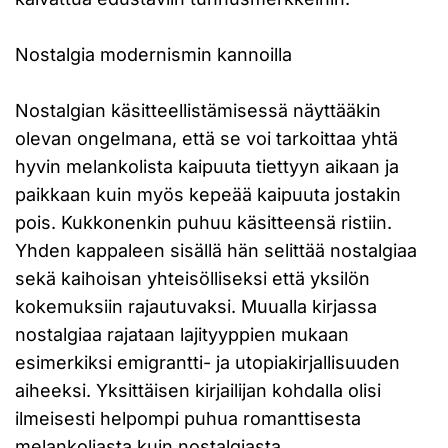
Nostalgia modernismin kannoilla
Nostalgian käsitteellistämisessä näyttääkin
olevan ongelmana, että se voi tarkoittaa yhtä
hyvin melankolista kaipuuta tiettyyn aikaan ja
paikkaan kuin myös kepeää kaipuuta jostakin
pois. Kukkonenkin puhuu käsitteensä ristiin.
Yhden kappaleen sisällä hän selittää nostalgiaa
sekä kaihoisan yhteisölliseksi että yksilön
kokemuksiin rajautuvaksi. Muualla kirjassa
nostalgiaa rajataan lajityyppien mukaan
esimerkiksi emigrantti- ja utopiakirjallisuuden
aiheeksi. Yksittäisen kirjailijan kohdalla olisi
ilmeisesti helpompi puhua romanttisesta
melankoliasta kuin nostalgiasta.