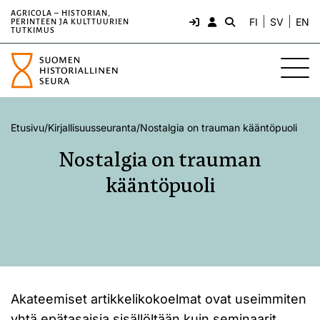
AGRICOLA – HISTORIAN,
FI
SV
EN
PERINTEEN JA KULTTUURIEN
TUTKIMUS
Etusivu
/
Kirjallisuusseuranta
/
Nostalgia on trauman kääntöpuoli
Nostalgia on trauman
kääntöpuoli
Akateemiset artikkelikokoelmat ovat useimmiten
yhtä epätasaisia sisällöltään kuin seminaarit