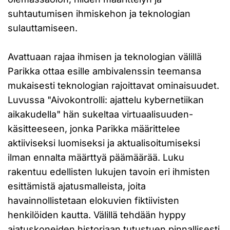
suhtautumisen ihmiskehon ja teknologian
sulauttamiseen.
Avattuaan rajaa ihmisen ja teknologian välillä
Parikka ottaa esille ambivalenssin teemansa
mukaisesti teknologian rajoittavat ominaisuudet.
Luvussa "Aivokontrolli: ajattelu kybernetiikan
aikakudella" hän sukeltaa virtuaalisuuden-
käsitteeseen, jonka Parikka määrittelee
aktiiviseksi luomiseksi ja aktualisoitumiseksi
ilman ennalta määrttyä päämäärää. Luku
rakentuu edellisten lukujen tavoin eri ihmisten
esittämistä ajatusmalleista, joita
havainnollistetaan elokuvien fiktiivisten
henkilöiden kautta. Välillä tehdään hyppy
ajatuskoneiden historiaan tutustuen pinnallisesti