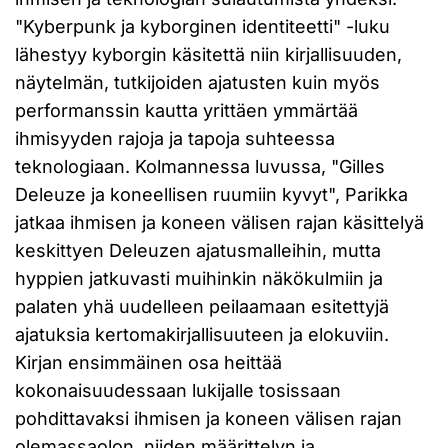
"Kyberpunk ja kyborginen identiteetti" -luku
lähestyy kyborgin käsitettä niin kirjallisuuden,
näytelmän, tutkijoiden ajatusten kuin myös
performanssin kautta yrittäen ymmärtää
ihmisyyden rajoja ja tapoja suhteessa
teknologiaan. Kolmannessa luvussa, "Gilles
Deleuze ja koneellisen ruumiin kyvyt", Parikka
jatkaa ihmisen ja koneen välisen rajan käsittelyä
keskittyen Deleuzen ajatusmalleihin, mutta
hyppien jatkuvasti muihinkin näkökulmiin ja
palaten yhä uudelleen peilaamaan esitettyjä
ajatuksia kertomakirjallisuuteen ja elokuviin.
Kirjan ensimmäinen osa heittää
kokonaisuudessaan lukijalle tosissaan
pohdittavaksi ihmisen ja koneen välisen rajan
olemassaolon, niiden määrittelyn ja