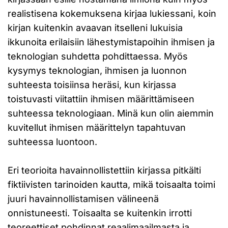
realistisena kokemuksena kirjaa lukiessani, koin
kirjan kuitenkin avaavan itselleni lukuisia
ikkunoita erilaisiin lähestymistapoihin ihmisen ja
teknologian suhdetta pohdittaessa. Myös
kysymys teknologian, ihmisen ja luonnon
suhteesta toisiinsa heräsi, kun kirjassa
toistuvasti viitattiin ihmisen määrittämiseen
suhteessa teknologiaan. Minä kun olin aiemmin
kuvitellut ihmisen määrittelyn tapahtuvan
suhteessa luontoon.
Eri teorioita havainnollistettiin kirjassa pitkälti
fiktiivisten tarinoiden kautta, mikä toisaalta toimi
juuri havainnollistamisen välineenä
onnistuneesti. Toisaalta se kuitenkin irrotti
teoreettiset pohdinnat reaalimaailmasta ja