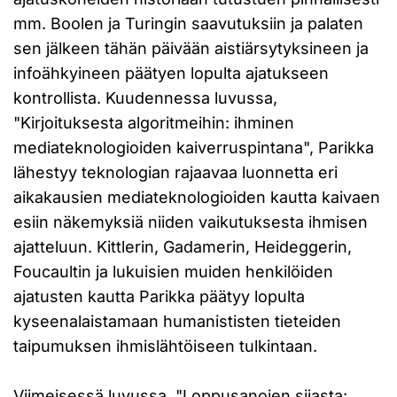
mm. Boolen ja Turingin saavutuksiin ja palaten
sen jälkeen tähän päivään aistiärsytyksineen ja
infoähkyineen päätyen lopulta ajatukseen
kontrollista. Kuudennessa luvussa,
"Kirjoituksesta algoritmeihin: ihminen
mediateknologioiden kaiverruspintana", Parikka
lähestyy teknologian rajaavaa luonnetta eri
aikakausien mediateknologioiden kautta kaivaen
esiin näkemyksiä niiden vaikutuksesta ihmisen
ajatteluun. Kittlerin, Gadamerin, Heideggerin,
Foucaultin ja lukuisien muiden henkilöiden
ajatusten kautta Parikka päätyy lopulta
kyseenalaistamaan humanististen tieteiden
taipumuksen ihmislähtöiseen tulkintaan.
Viimeisessä luvussa, "Loppusanojen sijasta: