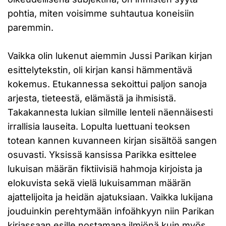
pohtia, miten voisimme suhtautua koneisiin
paremmin.
Vaikka olin lukenut aiemmin Jussi Parikan kirjan
esittelytekstin, oli kirjan kansi hämmentävä
kokemus. Etukannessa sekoittui paljon sanoja
arjesta, tieteestä, elämästä ja ihmisistä.
Takakannesta lukian silmille lenteli näennäisesti
irrallisia lauseita. Lopulta luettuani teoksen
totean kannen kuvanneen kirjan sisältöä sangen
osuvasti. Yksissä kansissa Parikka esittelee
lukuisan määrän fiktiivisiä hahmoja kirjoista ja
elokuvista sekä vielä lukuisamman määrän
ajattelijoita ja heidän ajatuksiaan. Vaikka lukijana
jouduinkin perehtymään infoähkyyn niin Parikan
kirjassaan esille nostamana ilmiönä kuin myös