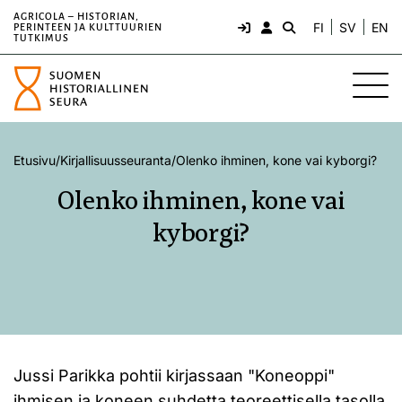
AGRICOLA – HISTORIAN,
FI
SV
EN
PERINTEEN JA KULTTUURIEN
TUTKIMUS
Etusivu
/
Kirjallisuusseuranta
/
Olenko ihminen, kone vai kyborgi?
Olenko ihminen, kone vai
kyborgi?
Jussi Parikka pohtii kirjassaan "Koneoppi"
ihmisen ja koneen suhdetta teoreettisella tasolla