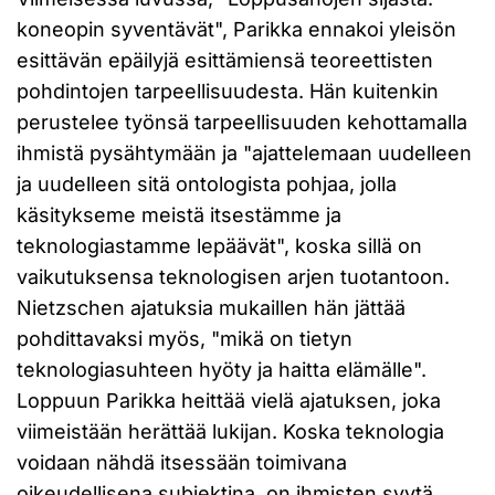
koneopin syventävät", Parikka ennakoi yleisön
esittävän epäilyjä esittämiensä teoreettisten
pohdintojen tarpeellisuudesta. Hän kuitenkin
perustelee työnsä tarpeellisuuden kehottamalla
ihmistä pysähtymään ja "ajattelemaan uudelleen
ja uudelleen sitä ontologista pohjaa, jolla
käsitykseme meistä itsestämme ja
teknologiastamme lepäävät", koska sillä on
vaikutuksensa teknologisen arjen tuotantoon.
Nietzschen ajatuksia mukaillen hän jättää
pohdittavaksi myös, "mikä on tietyn
teknologiasuhteen hyöty ja haitta elämälle".
Loppuun Parikka heittää vielä ajatuksen, joka
viimeistään herättää lukijan. Koska teknologia
voidaan nähdä itsessään toimivana
oikeudellisena subjektina, on ihmisten syytä