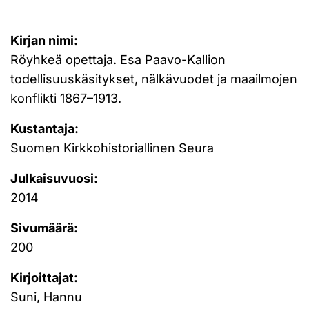
Kirjan nimi:
Röyhkeä opettaja. Esa Paavo-Kallion
todellisuuskäsitykset, nälkävuodet ja maailmojen
konflikti 1867–1913.
Kustantaja:
Suomen Kirkkohistoriallinen Seura
Julkaisuvuosi:
2014
Sivumäärä:
200
Kirjoittajat:
Suni, Hannu