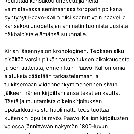
kouluttaa kansakoulunopettajia heitä
valmistavassa seminaarissa torpparin poikana
syntynyt Paavo-Kallio olisi saanut vain haaveilla
kansakoulunopettajan ammatin tuomista uusista
näköaloista elämänsä suunnalle.
Kirjan jäsennys on kronologinen. Teoksen alku
sisältää varsin pitkän taustoituksen aikakaudesta
ja sen aatteista, ennen kuin Paavo-Kallion omia
ajatuksia päästään tarkastelemaan ja
tulkitsemaan viidennenkymmenennen sivun
jälkeen hänen kirjoittamiensa tekstien kautta.
Tästä ja muutamista oikeinkirjoituksen
epätarkkuuksista huolimatta teos tuottaa
kuitenkin lopulta myös Paavo-Kallion kirjoitusten
valossa jännittävän näkymän 1800-luvun