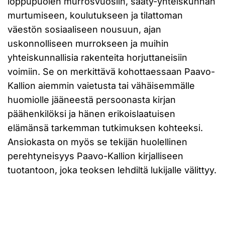
loppupuolen murrosvuosiin, sääty-yhteiskunnan
murtumiseen, koulutukseen ja tilattoman
väestön sosiaaliseen nousuun, ajan
uskonnolliseen murrokseen ja muihin
yhteiskunnallisia rakenteita horjuttaneisiin
voimiin. Se on merkittävä kohottaessaan Paavo-
Kallion aiemmin vaietusta tai vähäisemmälle
huomiolle jääneestä persoonasta kirjan
päähenkilöksi ja hänen erikoislaatuisen
elämänsä tarkemman tutkimuksen kohteeksi.
Ansiokasta on myös se tekijän huolellinen
perehtyneisyys Paavo-Kallion kirjalliseen
tuotantoon, joka teoksen lehdiltä lukijalle välittyy.