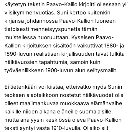
käytetyn tekstin Paavo-Kallio kirjoitti ollessaan yli
viisikymmenvuotias. Suni kertoo kuitenkin
kirjansa johdannossa Paavo-Kallion luoneen
tietoisesti menneisyyspuhetta tämän
muistellessa nuoruuttaan. Kyseisen Paavo-
Kallion kirjoituksen sisältöön vaikuttivat 1880- ja
1890-luvun realistisen kirjallisuuden tavat tulkita
nälkävuosien tapahtumia, samoin kuin
työväenliikkeen 1900-luvun alun selitysmallit.
Ei tietenkään voi kiistää, etteivätkö myös Sunin
teoksen alaotsikkoon nostetut nälkävuodet olisi
olleet maailmankuvaa muokkaava elämänvaihe
kaikille niiden aikana eläneille suomalaisille,
mutta analyysin keskiössä oleva Paavo-Kallion
teksti syntyi vasta 1910-luvulla. Olisiko silti