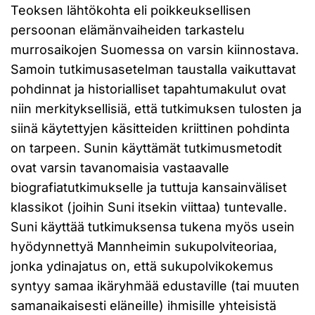
Teoksen lähtökohta eli poikkeuksellisen
persoonan elämänvaiheiden tarkastelu
murrosaikojen Suomessa on varsin kiinnostava.
Samoin tutkimusasetelman taustalla vaikuttavat
pohdinnat ja historialliset tapahtumakulut ovat
niin merkityksellisiä, että tutkimuksen tulosten ja
siinä käytettyjen käsitteiden kriittinen pohdinta
on tarpeen. Sunin käyttämät tutkimusmetodit
ovat varsin tavanomaisia vastaavalle
biografiatutkimukselle ja tuttuja kansainväliset
klassikot (joihin Suni itsekin viittaa) tuntevalle.
Suni käyttää tutkimuksensa tukena myös usein
hyödynnettyä Mannheimin sukupolviteoriaa,
jonka ydinajatus on, että sukupolvikokemus
syntyy samaa ikäryhmää edustaville (tai muuten
samanaikaisesti eläneille) ihmisille yhteisistä