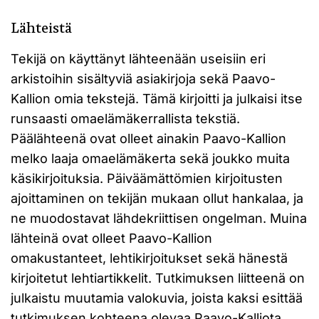
Lähteistä
Tekijä on käyttänyt lähteenään useisiin eri
arkistoihin sisältyviä asiakirjoja sekä Paavo-
Kallion omia tekstejä. Tämä kirjoitti ja julkaisi itse
runsaasti omaelämäkerrallista tekstiä.
Päälähteenä ovat olleet ainakin Paavo-Kallion
melko laaja omaelämäkerta sekä joukko muita
käsikirjoituksia. Päiväämättömien kirjoitusten
ajoittaminen on tekijän mukaan ollut hankalaa, ja
ne muodostavat lähdekriittisen ongelman. Muina
lähteinä ovat olleet Paavo-Kallion
omakustanteet, lehtikirjoitukset sekä hänestä
kirjoitetut lehtiartikkelit. Tutkimuksen liitteenä on
julkaistu muutamia valokuvia, joista kaksi esittää
tutkimuksen kohteena olevaa Paavo-Kalliota