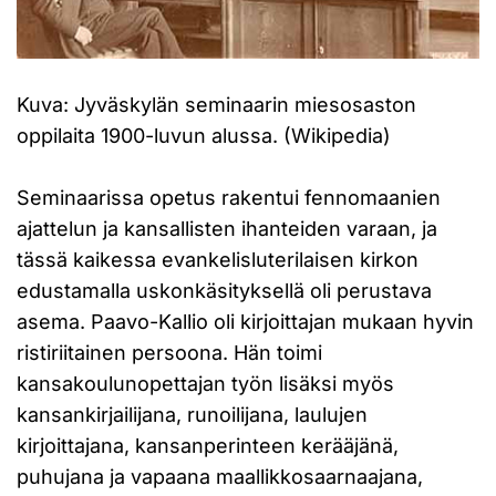
Kuva: Jyväskylän seminaarin miesosaston
oppilaita 1900-luvun alussa. (Wikipedia)
Seminaarissa opetus rakentui fennomaanien
ajattelun ja kansallisten ihanteiden varaan, ja
tässä kaikessa evankelisluterilaisen kirkon
edustamalla uskonkäsityksellä oli perustava
asema. Paavo-Kallio oli kirjoittajan mukaan hyvin
ristiriitainen persoona. Hän toimi
kansakoulunopettajan työn lisäksi myös
kansankirjailijana, runoilijana, laulujen
kirjoittajana, kansanperinteen kerääjänä,
puhujana ja vapaana maallikkosaarnaajana,