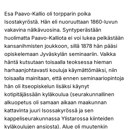
Esa Paavo-Kallio oli torpparin poika
Isostakyröstä. Hän eli nuoruuttaan 1860-luvun
vakavina nälkävuosina. Syntyperästään
huolimatta Paavo-Kalliota ei voi lukea pelkästään
kansanihmisten joukkoon, sillä 1878 hän pääsi
opiskelemaan Jyväskylän seminaariin. Vaikka
häntä kutsutaan toisaalla teoksessa hieman
harhaanjohtavasti kouluja käymättömäksi, niin
toisaalla mainitaan, että ennen seminaariopintoja
hän oli itseopiskelun lisäksi käynyt
kotipitäjässään kyläkoulua (seurakunnallinen
alkuopetus oli samaan aikaan maakunnan
kattavinta juuri Isossakyrössä ja sen
kappeliseurakunnassa Ylistarossa kiinteiden
kyläkoulujen ansiosta). Alue oli muutenkin