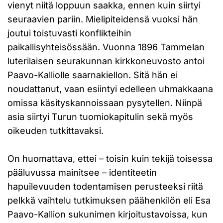
vienyt niitä loppuun saakka, ennen kuin siirtyi
seuraavien pariin. Mielipiteidensä vuoksi hän
joutui toistuvasti konflikteihin
paikallisyhteisössään. Vuonna 1896 Tammelan
luterilaisen seurakunnan kirkkoneuvosto antoi
Paavo-Kalliolle saarnakiellon. Sitä hän ei
noudattanut, vaan esiintyi edelleen uhmakkaana
omissa käsityskannoissaan pysytellen. Niinpä
asia siirtyi Turun tuomiokapitulin sekä myös
oikeuden tutkittavaksi.
On huomattava, ettei – toisin kuin tekijä toisessa
pääluvussa mainitsee – identiteetin
hapuilevuuden todentamisen perusteeksi riitä
pelkkä vaihtelu tutkimuksen päähenkilön eli Esa
Paavo-Kallion sukunimen kirjoitustavoissa, kun