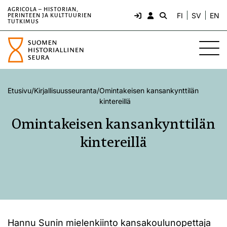
AGRICOLA – HISTORIAN,
FI
SV
EN
PERINTEEN JA KULTTUURIEN
TUTKIMUS
Etusivu
/
Kirjallisuusseuranta
/
Omintakeisen kansankynttilän
kintereillä
Omintakeisen kansankynttilän
kintereillä
Hannu Sunin mielenkiinto kansakoulunopettaja