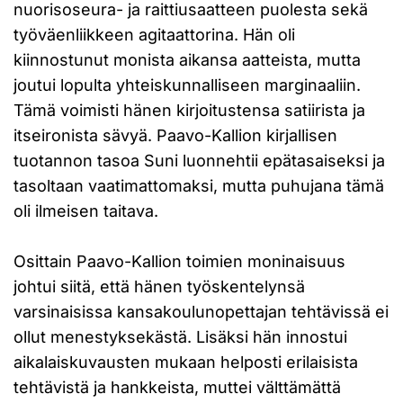
nuorisoseura- ja raittiusaatteen puolesta sekä
työväenliikkeen agitaattorina. Hän oli
kiinnostunut monista aikansa aatteista, mutta
joutui lopulta yhteiskunnalliseen marginaaliin.
Tämä voimisti hänen kirjoitustensa satiirista ja
itseironista sävyä. Paavo-Kallion kirjallisen
tuotannon tasoa Suni luonnehtii epätasaiseksi ja
tasoltaan vaatimattomaksi, mutta puhujana tämä
oli ilmeisen taitava.
Osittain Paavo-Kallion toimien moninaisuus
johtui siitä, että hänen työskentelynsä
varsinaisissa kansakoulunopettajan tehtävissä ei
ollut menestyksekästä. Lisäksi hän innostui
aikalaiskuvausten mukaan helposti erilaisista
tehtävistä ja hankkeista, muttei välttämättä