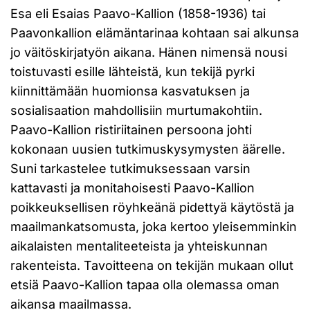
Esa eli Esaias Paavo-Kallion (1858-1936) tai
Paavonkallion elämäntarinaa kohtaan sai alkunsa
jo väitöskirjatyön aikana. Hänen nimensä nousi
toistuvasti esille lähteistä, kun tekijä pyrki
kiinnittämään huomionsa kasvatuksen ja
sosialisaation mahdollisiin murtumakohtiin.
Paavo-Kallion ristiriitainen persoona johti
kokonaan uusien tutkimuskysymysten äärelle.
Suni tarkastelee tutkimuksessaan varsin
kattavasti ja monitahoisesti Paavo-Kallion
poikkeuksellisen röyhkeänä pidettyä käytöstä ja
maailmankatsomusta, joka kertoo yleisemminkin
aikalaisten mentaliteeteista ja yhteiskunnan
rakenteista. Tavoitteena on tekijän mukaan ollut
etsiä Paavo-Kallion tapaa olla olemassa oman
aikansa maailmassa.