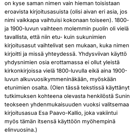
on kyse saman nimen vain hieman toisistaan
eroavista kirjoitusasuista (olisi aivan eri asia, jos
nimi vaikkapa vaihtuisi kokonaan toiseen). 1800-
ja 1900-luvun vaihteen molemmin puolin oli vielä
tavallista, että niin etu- kuin sukunimien
kirjoitusasut vaihtelivat sen mukaan, kuka nimen
kirjoitti ja missä yhteydessä. Yhdysviivan käyttö
yhdysnimien osia erottamassa ei ollut yleistä
kirkonkirjoissa vielä 1800-luvulla eikä aina 1900-
luvun alkuvuosikymmeninäkään, myöskään
etunimien osalta. (Olen tässä tekstissä käyttänyt
tutkimuksen kohteena olevasta henkilöstä Sunin
teokseen yhdenmukaisuuden vuoksi valitsemaa
kirjoitusasua Esa Paavo-Kallio, joka vakiintui
myös tämän itsensä käyttöön myöhempinä
elinvuosina.)