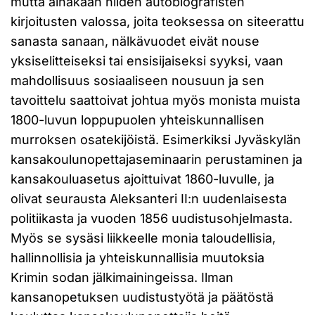
mutta ainakaan niiden autobiografisten
kirjoitusten valossa, joita teoksessa on siteerattu
sanasta sanaan, nälkävuodet eivät nouse
yksiselitteiseksi tai ensisijaiseksi syyksi, vaan
mahdollisuus sosiaaliseen nousuun ja sen
tavoittelu saattoivat johtua myös monista muista
1800-luvun loppupuolen yhteiskunnallisen
murroksen osatekijöistä. Esimerkiksi Jyväskylän
kansakoulunopettajaseminaarin perustaminen ja
kansakouluasetus ajoittuivat 1860-luvulle, ja
olivat seurausta Aleksanteri II:n uudenlaisesta
politiikasta ja vuoden 1856 uudistusohjelmasta.
Myös se sysäsi liikkeelle monia taloudellisia,
hallinnollisia ja yhteiskunnallisia muutoksia
Krimin sodan jälkimainingeissa. Ilman
kansanopetuksen uudistustyötä ja päätöstä