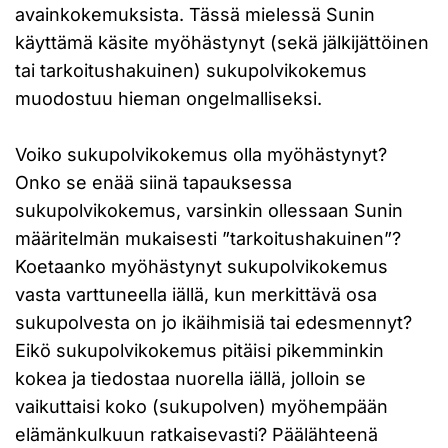
avainkokemuksista. Tässä mielessä Sunin
käyttämä käsite myöhästynyt (sekä jälkijättöinen
tai tarkoitushakuinen) sukupolvikokemus
muodostuu hieman ongelmalliseksi.
Voiko sukupolvikokemus olla myöhästynyt?
Onko se enää siinä tapauksessa
sukupolvikokemus, varsinkin ollessaan Sunin
määritelmän mukaisesti ”tarkoitushakuinen”?
Koetaanko myöhästynyt sukupolvikokemus
vasta varttuneella iällä, kun merkittävä osa
sukupolvesta on jo ikäihmisiä tai edesmennyt?
Eikö sukupolvikokemus pitäisi pikemminkin
kokea ja tiedostaa nuorella iällä, jolloin se
vaikuttaisi koko (sukupolven) myöhempään
elämänkulkuun ratkaisevasti? Päälähteenä