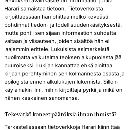
Nexuksen avainkäsite on informaatio, jonka
Harari samaistaa tietoon. Tietoverkoista
kirjoittaessaan hän ohittaa melko keveästi
pohdinnat tiedon- ja todellisuudenkäsityksestä,
mutta pohtii sen sijaan informaation suhdetta
valtaan ja viisauteen, joiden sisältöä hän ei
laajemmin erittele. Lukuisista esimerkeistä
huolimatta vaikutelma teoksen alkupuolesta jää
puuroiseksi. Lukijan kannattaa ehkä aloittaa
kirjaan perehtyminen sen kolmannesta osasta ja
epilogista ennen alkulukujen lukemista. Silloin
käy ainakin ilmi, mihin kirjoittaja pyrkii ja mikä on
hänen keskeinen sanomansa.
Tekevätkö koneet päätöksiä ilman ihmistä?
Tarkastellessaan tietoverkkoja Harari kiinnittää