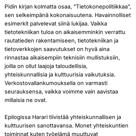
Pidin kirjan kolmatta osaa, ”Tietokonepolitiikkaa”,
sen selkeimpänä kokonaisuutena. Havainnolliset
esimerkit palvelevat siinä lukijaa. Vaikka
tietotekniikan tuloa on aikaisemminkin verrattu
rautatieden rakentamiseen, tietotekniikan ja
tietoverkkojen saavutukset on hyvä aina
rinnastaa aikaisempiin teknisiin mullistuksiin,
joilla on ollut laajoja taloudellisia,
yhteiskunnallisia ja kulttuurisia vaikutuksia.
Verkostovallankumouksella on varmasti
seurauksensa, vaikka voimme vain aavistaa
millaisia ne ovat.
Epilogissa Harari tiivistää yhteiskunnallisen ja
kulttuurisen sanottavansa. Monet yhteiskuntien
toiminnat kuten työelämä muuttuvat