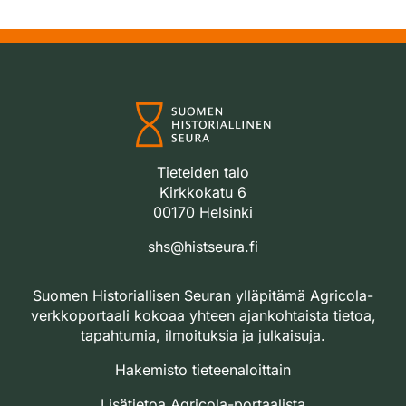
Tieteiden talo
Kirkkokatu 6
00170 Helsinki
shs@histseura.fi
Suomen Historiallisen Seuran ylläpitämä Agricola-
verkkoportaali kokoaa yhteen ajankohtaista tietoa,
tapahtumia, ilmoituksia ja julkaisuja.
Hakemisto tieteenaloittain
Lisätietoa Agricola-portaalista