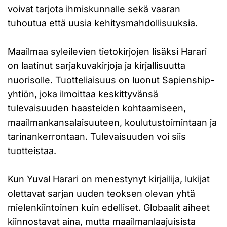
voivat tarjota ihmiskunnalle sekä vaaran
tuhoutua että uusia kehitysmahdollisuuksia.
Maailmaa syleilevien tietokirjojen lisäksi Harari
on laatinut sarjakuvakirjoja ja kirjallisuutta
nuorisolle. Tuotteliaisuus on luonut Sapienship-
yhtiön, joka ilmoittaa keskittyvänsä
tulevaisuuden haasteiden kohtaamiseen,
maailmankansalaisuuteen, koulutustoimintaan ja
tarinankerrontaan. Tulevaisuuden voi siis
tuotteistaa.
Kun Yuval Harari on menestynyt kirjailija, lukijat
olettavat sarjan uuden teoksen olevan yhtä
mielenkiintoinen kuin edelliset. Globaalit aiheet
kiinnostavat aina, mutta maailmanlaajuisista