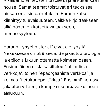
Aikaisempien teosten tasolle kirja ei kuitenkaan
nouse. Samat teemat toistuvat eri teoksissa
hiukan erilaisin painotuksin. Hararin katse
kiinnittyy tulevaisuuteen, vaikka kirjoittaakseen
siitä hänen on katsottava taakseen,
menneisyyteen.
Hararin ”lyhyet historiat” eivät ole lyhyitä.
Nexuksessa on 589 sivua. Se jakautuu prologia
ja epilogia lukuun ottamatta kolmeen osaan.
Ensimmäinen niistä käsittelee ”inhimillisiä
verkkoja”, toinen ”epäorgaanista verkkoa” ja
kolmas ”tietokonepolitiikkaa”. Ensimmäinen osa
jakautuu viiteen ja kumpikin seuraava kolmeen
alalukuun.