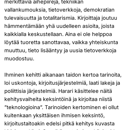
merkittäviä aihepiirejä, tekniikan
vallankumouksia, tietoverkkoja, demokratian
tulevaisuutta ja totalitarismia. Kirjoittaja joutuu
hämmentämään yhä uudelleen asioita, joista
kaikkialla keskustellaan. Aina ei ole helppoa
löytää tuoretta sanottavaa, vaikka yhteiskunta
muuttuu, tieto lisääntyy ja uusia tietoverkkoja
muodostuu.
Ihminen kehitti aikanaan taidon kertoa tarinoita,
loi uskontoja, kirjoitusjärjestelmiä, laati lakeja ja
poliittisia järjestelmiä. Harari käsittelee näitä
kehitysvaiheita keksintöinä ja kirjoitaa niistä
”teknologioina”. Tarinoiden kertominen ei ollut
kuitenkaan yksittäisen ihmisen keksintö,
kirjoitustaitoakin edelsi pitkä kehitys kuvasta