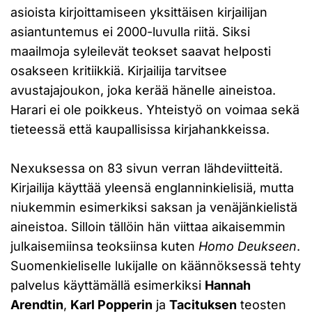
asioista kirjoittamiseen yksittäisen kirjailijan
asiantuntemus ei 2000-luvulla riitä. Siksi
maailmoja syleilevät teokset saavat helposti
osakseen kritiikkiä. Kirjailija tarvitsee
avustajajoukon, joka kerää hänelle aineistoa.
Harari ei ole poikkeus. Yhteistyö on voimaa sekä
tieteessä että kaupallisissa kirjahankkeissa.
Nexuksessa on 83 sivun verran lähdeviitteitä.
Kirjailija käyttää yleensä englanninkielisiä, mutta
niukemmin esimerkiksi saksan ja venäjänkielistä
aineistoa. Silloin tällöin hän viittaa aikaisemmin
julkaisemiinsa teoksiinsa kuten
Homo Deukseen
.
Suomenkieliselle lukijalle on käännöksessä tehty
palvelus käyttämällä esimerkiksi
Hannah
Arendtin
,
Karl Popperin
ja
Tacituksen
teosten