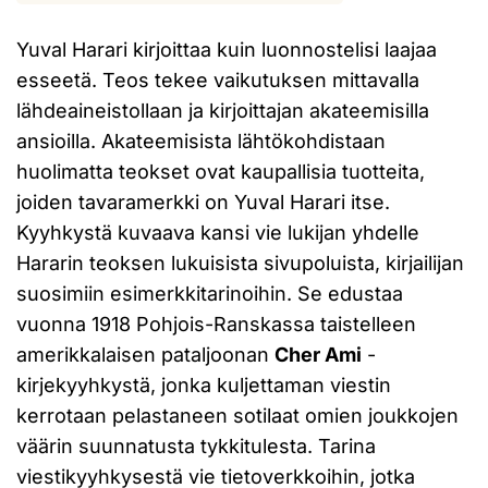
Yuval Harari kirjoittaa kuin luonnostelisi laajaa
esseetä. Teos tekee vaikutuksen mittavalla
lähdeaineistollaan ja kirjoittajan akateemisilla
ansioilla. Akateemisista lähtökohdistaan
huolimatta teokset ovat kaupallisia tuotteita,
joiden tavaramerkki on Yuval Harari itse.
Kyyhkystä kuvaava kansi vie lukijan yhdelle
Hararin teoksen lukuisista sivupoluista, kirjailijan
suosimiin esimerkkitarinoihin. Se edustaa
vuonna 1918 Pohjois-Ranskassa taistelleen
amerikkalaisen pataljoonan
Cher Ami
-
kirjekyyhkystä, jonka kuljettaman viestin
kerrotaan pelastaneen sotilaat omien joukkojen
väärin suunnatusta tykkitulesta. Tarina
viestikyyhkysestä vie tietoverkkoihin, jotka