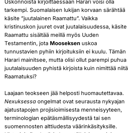
Uskonnoista kirjoittaessaan Harari voisi olla
tarkempi. Suomalaisen lukijan korvaan särähtää
käsite ”juutalainen Raamattu”. Vaikka
kristinuskon juuret ovat juutalaisuudessa, käsite
Raamattu sisältää meillä myös Uuden
Testamentin, jota
Mooseksen
uskoa
tunnustavien pyhiin kirjoituksiin ei kuulu. Tämän
Harari mainitsee, mutta olisi ollut parempi puhua
juutalaisuuden pyhistä kirjoista kuin nimittää niitä
Raamatuksi?
Laajaan teokseen jää helposti huomautettavaa.
Nexuksessa
ongelmat ovat seurausta nykyajan
ajatustapojen projisioimisesta menneisyyteen,
terminologian epätäsmällisyydestä tai sen
suomennosten alttiudesta väärinkäsityksille.