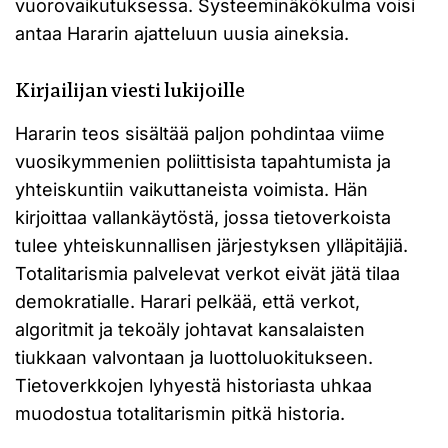
vuorovaikutuksessa. Systeeminäkökulma voisi
antaa Hararin ajatteluun uusia aineksia.
Kirjailijan viesti lukijoille
Hararin teos sisältää paljon pohdintaa viime
vuosikymmenien poliittisista tapahtumista ja
yhteiskuntiin vaikuttaneista voimista. Hän
kirjoittaa vallankäytöstä, jossa tietoverkoista
tulee yhteiskunnallisen järjestyksen ylläpitäjiä.
Totalitarismia palvelevat verkot eivät jätä tilaa
demokratialle. Harari pelkää, että verkot,
algoritmit ja tekoäly johtavat kansalaisten
tiukkaan valvontaan ja luottoluokitukseen.
Tietoverkkojen lyhyestä historiasta uhkaa
muodostua totalitarismin pitkä historia.