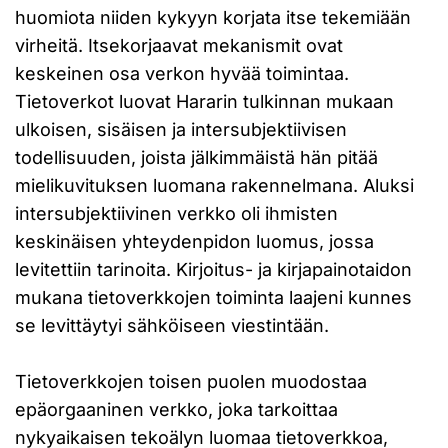
huomiota niiden kykyyn korjata itse tekemiään
virheitä. Itsekorjaavat mekanismit ovat
keskeinen osa verkon hyvää toimintaa.
Tietoverkot luovat Hararin tulkinnan mukaan
ulkoisen, sisäisen ja intersubjektiivisen
todellisuuden, joista jälkimmäistä hän pitää
mielikuvituksen luomana rakennelmana. Aluksi
intersubjektiivinen verkko oli ihmisten
keskinäisen yhteydenpidon luomus, jossa
levitettiin tarinoita. Kirjoitus- ja kirjapainotaidon
mukana tietoverkkojen toiminta laajeni kunnes
se levittäytyi sähköiseen viestintään.
Tietoverkkojen toisen puolen muodostaa
epäorgaaninen verkko, joka tarkoittaa
nykyaikaisen tekoälyn luomaa tietoverkkoa,