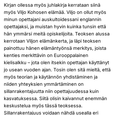
Kirjan ollessa myös juhlakirja kerrataan siinä
myös Viljo Kohosen elämää. Viljo on ollut myös
minun opettajani auskultoidessani englannin
opettajaksi, ja muistan hyvin kuinka tunsin että
hän ymmärsi meitä opiskelijoita. Teoksen alussa
kerrotaan Viljon elämänkerta, ja läpi teoksen
painottuu hänen elämäntyönsä merkitys, joista
kenties merkittävin on Eurooppalainen
kielisalkku – jota olen itsekin opettajan käyttänyt
jo usean vuoden ajan. Tosin olen sitä mieltä, että
myös teorian ja käytännön yhdistäminen ja
niiden yhteyksien ymmärtäminen on
sillanrakentajuutta niin opettajuudessa kuin
kasvatuksessa. Siitä olisin kaivannut enemmän
keskustelua myös tässä teoksessa.
Sillanrakentajuus voidaan nähdä usealla eri