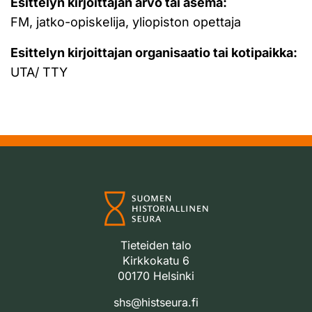
Esittelyn kirjoittajan arvo tai asema:
FM, jatko-opiskelija, yliopiston opettaja
Esittelyn kirjoittajan organisaatio tai kotipaikka:
UTA/ TTY
Tieteiden talo
Kirkkokatu 6
00170 Helsinki
shs@histseura.fi