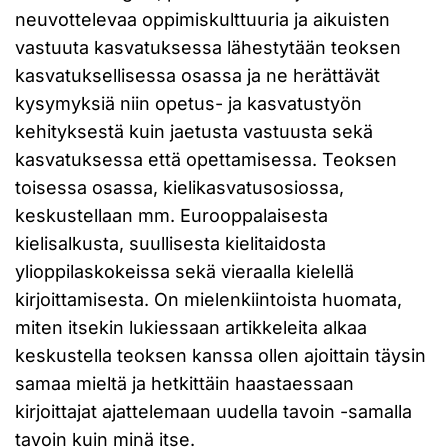
neuvottelevaa oppimiskulttuuria ja aikuisten
vastuuta kasvatuksessa lähestytään teoksen
kasvatuksellisessa osassa ja ne herättävät
kysymyksiä niin opetus- ja kasvatustyön
kehityksestä kuin jaetusta vastuusta sekä
kasvatuksessa että opettamisessa. Teoksen
toisessa osassa, kielikasvatusosiossa,
keskustellaan mm. Eurooppalaisesta
kielisalkusta, suullisesta kielitaidosta
ylioppilaskokeissa sekä vieraalla kielellä
kirjoittamisesta. On mielenkiintoista huomata,
miten itsekin lukiessaan artikkeleita alkaa
keskustella teoksen kanssa ollen ajoittain täysin
samaa mieltä ja hetkittäin haastaessaan
kirjoittajat ajattelemaan uudella tavoin -samalla
tavoin kuin minä itse.