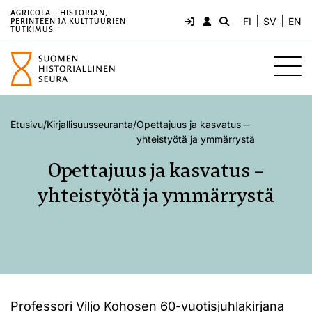
AGRICOLA – HISTORIAN,
FI
SV
EN
PERINTEEN JA KULTTUURIEN
TUTKIMUS
Etusivu
/
Kirjallisuusseuranta
/
Opettajuus ja kasvatus –
yhteistyötä ja ymmärrystä
Opettajuus ja kasvatus –
yhteistyötä ja ymmärrystä
Professori Viljo Kohosen 60-vuotisjuhlakirjana