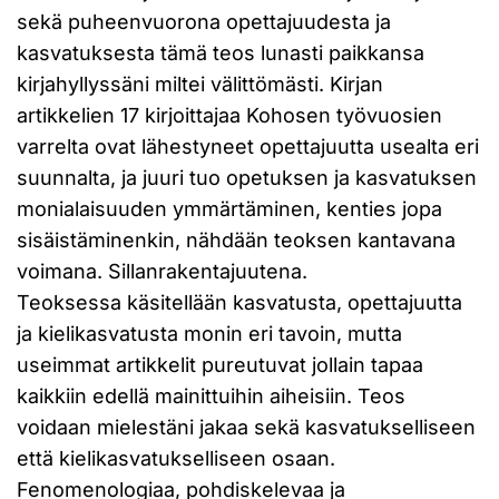
sekä puheenvuorona opettajuudesta ja
kasvatuksesta tämä teos lunasti paikkansa
kirjahyllyssäni miltei välittömästi. Kirjan
artikkelien 17 kirjoittajaa Kohosen työvuosien
varrelta ovat lähestyneet opettajuutta usealta eri
suunnalta, ja juuri tuo opetuksen ja kasvatuksen
monialaisuuden ymmärtäminen, kenties jopa
sisäistäminenkin, nähdään teoksen kantavana
voimana. Sillanrakentajuutena.
Teoksessa käsitellään kasvatusta, opettajuutta
ja kielikasvatusta monin eri tavoin, mutta
useimmat artikkelit pureutuvat jollain tapaa
kaikkiin edellä mainittuihin aiheisiin. Teos
voidaan mielestäni jakaa sekä kasvatukselliseen
että kielikasvatukselliseen osaan.
Fenomenologiaa, pohdiskelevaa ja