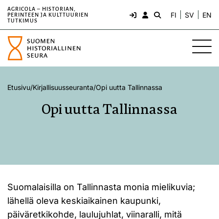
AGRICOLA – HISTORIAN,
FI
SV
EN
PERINTEEN JA KULTTUURIEN
TUTKIMUS
Etusivu
/
Kirjallisuusseuranta
/
Opi uutta Tallinnassa
Opi uutta Tallinnassa
Suomalaisilla on Tallinnasta monia mielikuvia;
lähellä oleva keskiaikainen kaupunki,
päiväretkikohde, laulujuhlat, viinaralli, mitä