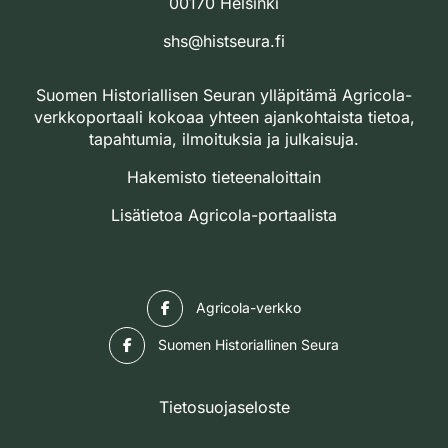
00170 Helsinki
shs@histseura.fi
Suomen Historiallisen Seuran ylläpitämä Agricola-
verkkoportaali kokoaa yhteen ajankohtaista tietoa,
tapahtumia, ilmoituksia ja julkaisuja.
Hakemisto tieteenaloittain
Lisätietoa Agricola-portaalista
Facebook
Agricola-verkko
Facebook
Suomen Historiallinen Seura
Tietosuojaseloste