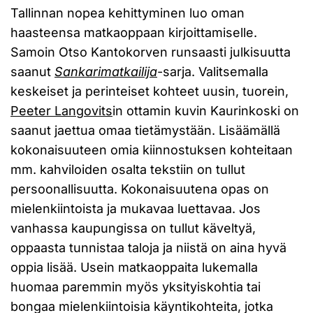
Tallinnan nopea kehittyminen luo oman
haasteensa matkaoppaan kirjoittamiselle.
Samoin Otso Kantokorven runsaasti julkisuutta
saanut
Sankarimatkailija
-sarja. Valitsemalla
keskeiset ja perinteiset kohteet uusin, tuorein,
Peeter Langovits
in ottamin kuvin Kaurinkoski on
saanut jaettua omaa tietämystään. Lisäämällä
kokonaisuuteen omia kiinnostuksen kohteitaan
mm. kahviloiden osalta tekstiin on tullut
persoonallisuutta. Kokonaisuutena opas on
mielenkiintoista ja mukavaa luettavaa. Jos
vanhassa kaupungissa on tullut käveltyä,
oppaasta tunnistaa taloja ja niistä on aina hyvä
oppia lisää. Usein matkaoppaita lukemalla
huomaa paremmin myös yksityiskohtia tai
bongaa mielenkiintoisia käyntikohteita, jotka