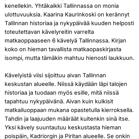
kenellekin. Yhtäkaikki Tallinnassa on monia
ulottuvuuksia. Kaarina Kaurinkoski on kerännyt
Tallinnan historiaa ja nykypäivää kuuden helposti
toteutettavan kävelyreitin varrelta
matkaoppaaseen 6 kävelyä Tallinnassa. Kirjan
koko on hieman tavallista matkaopaskirjasta
isompi, mutta tämäkin mahtuu hienosti laukkuun.
Kävelyistä viisi sijoittuu aivan Tallinnan
keskustan alueelle. Niissä käydään läpi talojen
historiaa ja tuodaan myös esille, mitä niissä
tapahtuu nykypäivänä. Aivan kuin kulkisit
matkailuoppaan mukana opastetulla kierroksella.
Tahdin ja laajuuden määräät kuitenkin sinä itse.
Yksi kävely suuntautuu keskustasta hieman
poispäin, Kadriorgin ja Piritan alueelle. Se onkin