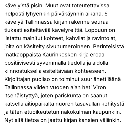
kävelyistä pisin. Muut ovat toteutettavissa
helposti lyhyenkin päiväkäynnin aikana. 6
kävelyä Tallinnassa kirjan rakenne seuraa
tiukasti esiteltävää kävelyreittiä. Loppuun on
listattu mainitut kohteet, kahvilat ja ravintolat,
joita on käsitelty sivunumeroineen. Perinteisistä
matkaoppaista Kaurinkosken kirja eroaa
positiivisesti syvemmällä tiedolla ja aidolla
kiinnostuksella esiteltävään kohteeseen.
Kirjoittajan puoliso on toiminut suurlähettiläänä
Tallinnassa viiden vuoden ajan heti Viron
itsenäistyttyä, joten pariskunta on saanut
katsella aitiopaikalta nuoren tasavallan kehitystä
ja täten etuoikeutetun näkökulman kaupunkiin.
Nyt sitä tietoa on jaettu kirjan kansien väliinkin.