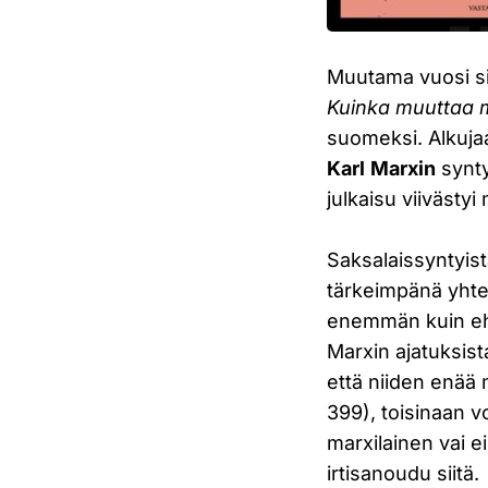
Muutama vuosi sit
Kuinka muuttaa ma
suomeksi. Alkujaa
Karl
Marxin
synty
julkaisu viivästy
Saksalaissyntyist
tärkeimpänä yhtei
enemmän kuin ehk
Marxin ajatuksista
että niiden enää 
399), toisinaan vo
marxilainen vai ei
irtisanoudu siitä.