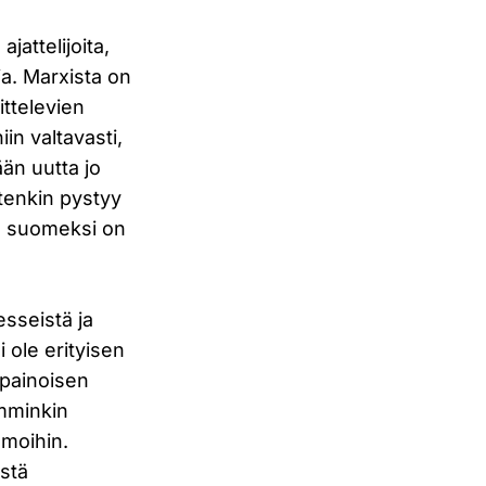
ajattelijoita,
ia. Marxista on
ittelevien
in valtavasti,
än uutta jo
tenkin pystyy
en suomeksi on
esseistä ja
 ole erityisen
apainoisen
emminkin
emoihin.
istä