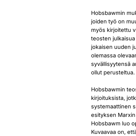
Hobsbawmin mu
joiden työ on muu
myös kirjoitettu v
teosten julkaisua
jokaisen uuden j
olemassa olevaan
syvällisyytensä 
ollut perusteltua.
Hobsbawmin teos k
kirjoituksista, j
systemaattinen s
esityksen Marxin
Hobsbawm luo opp
Kuvaavaa on, että