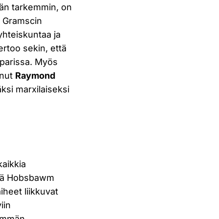
lään tarkemmin, on
lä Gramscin
yhteiskuntaa ja
ertoo sekin, että
 parissa. Myös
unut
Raymond
si marxilaiseksi
kaikkia
että Hobsbawm
aiheet liikkuvat
iin
hemmän