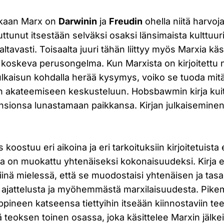
kaan Marx on
Darwinin
ja
Freudin
ohella niitä harvoja 
ttunut itsestään selväksi osaksi länsimaista kulttuur
altavasti. Toisaalta juuri tähän liittyy myös Marxia käs
 koskeva perusongelma. Kun Marxista on kirjoitettu ni
ulkaisun kohdalla herää kysymys, voiko se tuoda mitä
 akateemiseen keskusteluun. Hobsbawmin kirja kui
ansionsa lunastamaan paikkansa. Kirjan julkaisemin
oostuu eri aikoina ja eri tarkoituksiin kirjoitetuista 
otka on muokattu yhtenäiseksi kokonaisuudeksi. Kirja ei
iinä mielessä, että se muodostaisi yhtenäisen ja tas
 ajattelusta ja myöhemmästä marxilaisuudesta. Pik
ineen katseensa tiettyihin itseään kiinnostaviin te
 teoksen toinen osassa, joka käsittelee Marxin jälke