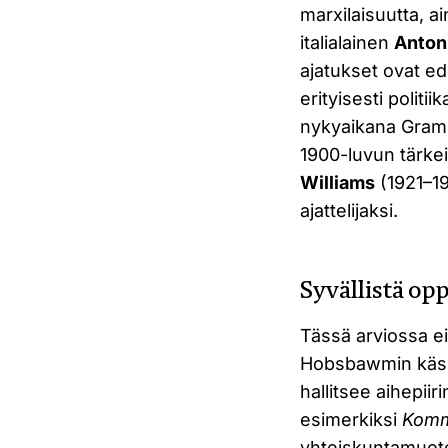
marxilaisuutta, a
italialainen
Anton
ajatukset ovat e
erityisesti polit
nykyaikana Grams
1900-luvun tärkei
Williams
(1921–19
ajattelijaksi.
Syvällistä op
Tässä arviossa ei
Hobsbawmin käsit
hallitsee aihepiir
esimerkiksi
Komm
yhteiskuntamuot