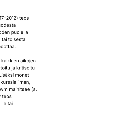
17–2012) teos
vuodesta
uoden puolella
tai toisesta
odottaa.
 kaikkien aikojen
itu ja kritisoitu
Lisäksi monet
skurssia ilman,
awm mainitsee (s.
y teos
lle tai