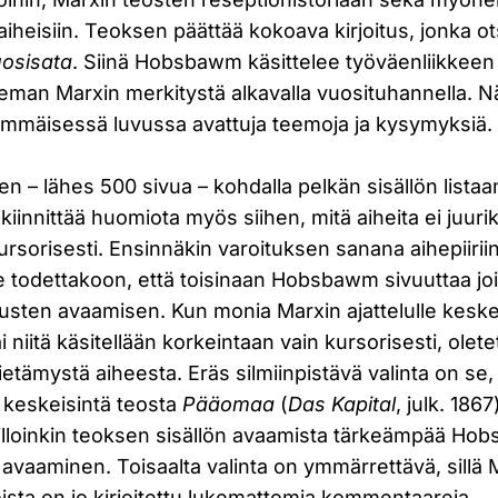
iheisiin. Teoksen päättää kokoava kirjoitus, jonka o
uosisata
. Siinä Hobsbawm käsittelee työväenliikkeen 
ieman Marxin merkitystä alkavalla vuosituhannella. Nä
immäisessä luvussa avattuja teemoja ja kysymyksiä.
en – lähes 500 sivua – kohdalla pelkän sisällön listaa
iinnittää huomiota myös siihen, mitä aiheita ei juurik
kursorisesti. Ensinnäkin varoituksen sanana aihepiirii
le todettakoon, että toisinaan Hobsbawm sivuuttaa jo
tusten avaamisen. Kun monia Marxin ajattelulle keske
i niitä käsitellään korkeintaan vain kursorisesti, oletet
 tietämystä aiheesta. Eräs silmiinpistävä valinta on 
 keskeisintä teosta
Pääomaa
(
Das Kapital
, julk. 186
illoinkin teoksen sisällön avaamista tärkeämpää Ho
 avaaminen. Toisaalta valinta on ymmärrettävä, sillä M
ista on jo kirjoitettu lukemattomia kommentaareja.