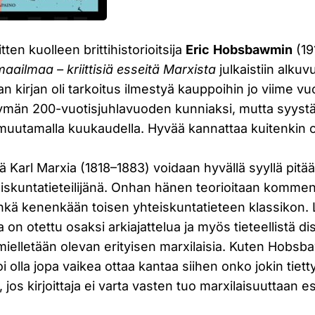
ten kuolleen brittihistorioitsija
Eric
Hobsbawmin
(19
ailmaa – kriittisiä esseitä Marxista
julkaistiin alku
n kirjan oli tarkoitus ilmestyä kauppoihin jo viime v
män 200-vuotisjuhlavuoden kunniaksi, mutta syystä 
i muutamalla kuukaudella. Hyvää kannattaa kuitenkin 
ä Karl Marxia (1818–1883) voidaan hyvällä syyllä pitää
skuntatieteilijänä. Onhan hänen teorioitaan kommento
ä kenenkään toisen yhteiskuntatieteen klassikon. 
 on otettu osaksi arkiajattelua ja myös tieteellistä di
mielletään olevan erityisen marxilaisia. Kuten Hobsb
i olla jopa vaikea ottaa kantaa siihen onko jokin tiett
, jos kirjoittaja ei varta vasten tuo marxilaisuuttaan esi