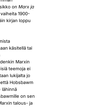
tsikko on
Marx ja
vaiheita 1900-
in kirjan loppu
mista
aan käsitellä tai
n
idenkin Marxin
isiä teemoja ei
aan lukijalta jo
se, että Hobsbawm
7) lähinnä
bsbawmille on sen
arxin talous- ja