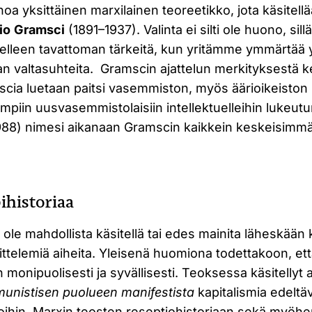
inoa yksittäinen marxilainen teoreetikko, jota käsitel
io
Gramsci
(1891–1937). Valinta ei silti ole huono, sil
delleen tavattoman tärkeitä, kun yritämme ymmärtää 
iikan valtasuhteita. Gramscin ajattelun merkityksestä k
cia luetaan paitsi vasemmiston, myös äärioikeiston
mpiin uusvasemmistolaisiin intellektuelleihin lukeut
88) nimesi aikanaan Gramscin kaikkein keskeisimmäk
pihistoriaa
 ole mahdollista käsitellä tai edes mainita läheskään 
telemiä aiheita. Yleisenä huomiona todettakoon, 
in monipuolisesti ja syvällisesti. Teoksessa käsitellyt 
unistisen puolueen manifestista
kapitalismia edeltäv
oihin, Marxin teosten reseptiohistoriaan sekä myö