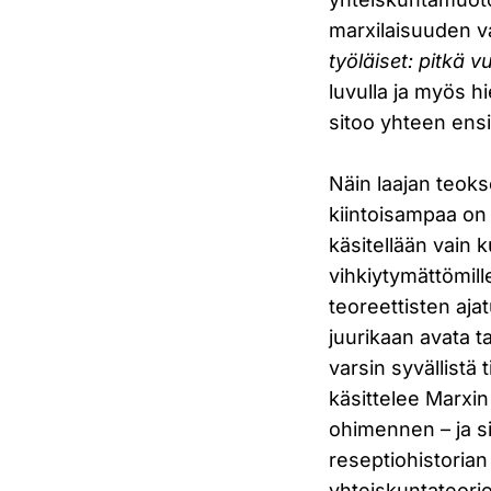
marxilaisuuden va
työläiset: pitkä v
luvulla ja myös h
sitoo yhteen ens
Näin laajan teoks
kiintoisampaa on k
käsitellään vain 
vihkiytymättömil
teoreettisten aja
juurikaan avata ta
varsin syvällistä
käsittelee Marxin
ohimennen – ja s
reseptiohistorian
yhteiskuntateorio