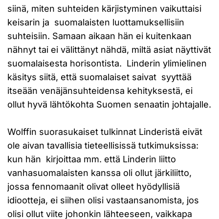
siinä, miten suhteiden kärjistyminen vaikuttaisi
keisarin ja suomalaisten luottamuksellisiin
suhteisiin. Samaan aikaan hän ei kuitenkaan
nähnyt tai ei välittänyt nähdä, miltä asiat näyttivät
suomalaisesta horisontista. Linderin ylimielinen
käsitys siitä, että suomalaiset saivat syyttää
itseään venäjänsuhteidensa kehityksestä, ei
ollut hyvä lähtökohta Suomen senaatin johtajalle.
Wolffin suorasukaiset tulkinnat Linderistä eivät
ole aivan tavallisia tieteellisissä tutkimuksissa:
kun hän kirjoittaa mm. että Linderin liitto
vanhasuomalaisten kanssa oli ollut järkiliitto,
jossa fennomaanit olivat olleet hyödyllisiä
idiootteja, ei siihen olisi vastaansanomista, jos
olisi ollut viite johonkin lähteeseen, vaikkapa