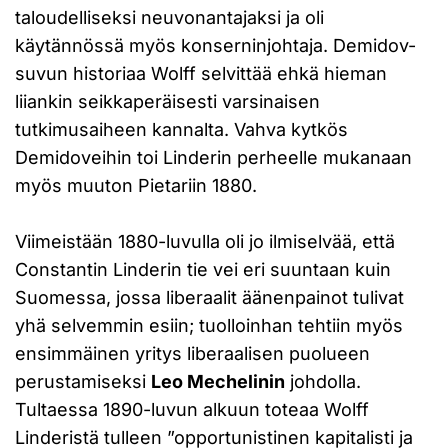
taloudelliseksi neuvonantajaksi ja oli
käytännössä myös konserninjohtaja. Demidov-
suvun historiaa Wolff selvittää ehkä hieman
liiankin seikkaperäisesti varsinaisen
tutkimusaiheen kannalta. Vahva kytkös
Demidoveihin toi Linderin perheelle mukanaan
myös muuton Pietariin 1880.
Viimeistään 1880-luvulla oli jo ilmiselvää, että
Constantin Linderin tie vei eri suuntaan kuin
Suomessa, jossa liberaalit äänenpainot tulivat
yhä selvemmin esiin; tuolloinhan tehtiin myös
ensimmäinen yritys liberaalisen puolueen
perustamiseksi
Leo Mechelinin
johdolla.
Tultaessa 1890-luvun alkuun toteaa Wolff
Linderistä tulleen ”opportunistinen kapitalisti ja