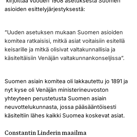
kirjoittaa vuoden 1908 asetuksesta Suomen
asioiden esittelyjärjestyksestä:
”Uuden asetuksen mukaan Suomen asioiden
komitea ratkaisisi, mitkä asiat voitaisiin esitellä
keisarille ja mitkä olisivat valtakunnallisia ja
käsiteltäisiin Venäjän valtakunnankonseljissa”.
Suomen asiain komitea oli lakkautettu jo 1891 ja
nyt kyse oli Venäjän ministerineuvoston
yhteyteen perustetusta Suomen asiain
neuvottelukunnasta, jossa pääsääntöisesti
käsiteltiin lähes kaikki Suomea koskevat asiat.
Constantin Linderin maailma