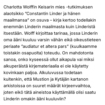
Charlotta Wolffin Keisarin mies -tutkimuksen
alaotsikko ”Constantin Linder ja hänen
maailmansa” on osuva – kirja kertoo todellakin
enemmän Linderin maailmasta kuin Linderistä
itsestään. Wolff kirjoittaa tarinaa, jossa Linderin
oma ääni kuuluu varsin vähän eikä oikeustieteen
periaate ”audiatur et altera pars” (kuulkaamme
toistakin osapuolta) toteudu. On mahdotonta
sanoa, onko kyseessä ollut aikapula vai miksi
alkuperäistä kirjemateriaalia ei ole käytetty
kovinkaan paljoa. Alkuluvussa todetaan
kuitenkin, että Mustion ja Kytäjän kartanon
arkistoissa on suuret määrät kirjeenvaihtoa,
joten eikö tätä aineistoa käyttämällä olisi saatu
Linderin omakin ääni kuuluviin?