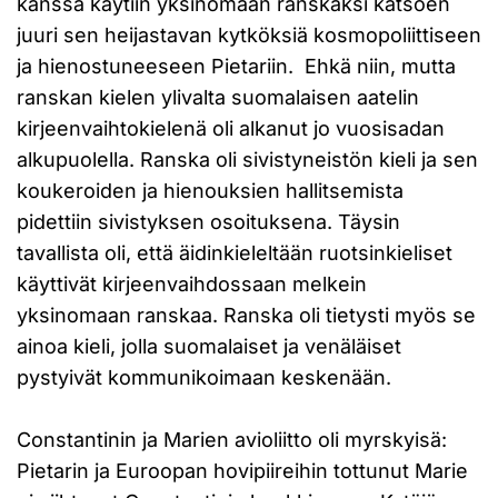
kanssa käytiin yksinomaan ranskaksi katsoen
juuri sen heijastavan kytköksiä kosmopoliittiseen
ja hienostuneeseen Pietariin. Ehkä niin, mutta
ranskan kielen ylivalta suomalaisen aatelin
kirjeenvaihtokielenä oli alkanut jo vuosisadan
alkupuolella. Ranska oli sivistyneistön kieli ja sen
koukeroiden ja hienouksien hallitsemista
pidettiin sivistyksen osoituksena. Täysin
tavallista oli, että äidinkieleltään ruotsinkieliset
käyttivät kirjeenvaihdossaan melkein
yksinomaan ranskaa. Ranska oli tietysti myös se
ainoa kieli, jolla suomalaiset ja venäläiset
pystyivät kommunikoimaan keskenään.
Constantinin ja Marien avioliitto oli myrskyisä:
Pietarin ja Euroopan hovipiireihin tottunut Marie