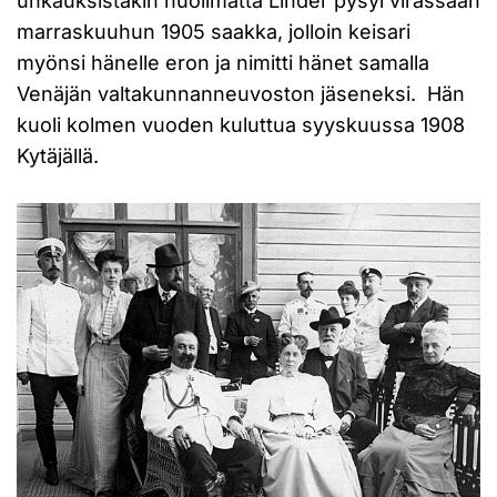
uhkauksistakin huolimatta Linder pysyi virassaan
marraskuuhun 1905 saakka, jolloin keisari
myönsi hänelle eron ja nimitti hänet samalla
Venäjän valtakunnanneuvoston jäseneksi. Hän
kuoli kolmen vuoden kuluttua syyskuussa 1908
Kytäjällä.