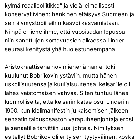
kylmä reaalipoliitikko” ja vielä leimallisesti
konservatiivinen: henkinen etäisyys Suomeen ja
sen älymystöpiireihin kasvoi kasvamistaan.
Niinpä ei liene ihme, että vuosisadan lopussa
niin sanottujen sortovuosien alkaessa Linder
seurasi kehitystä yhä huolestuneempana.
Aristokraattisena hovimiehenä hän ei toki
kuulunut Bobrikovin ystäviin, mutta hänen
uskollisuutensa ja kuuliaisuutensa keisarille oli
lähes vaistomaisen vahvaa. Siten tuntuu lähes
luonnolliselta, että keisarin katse osui Linderiin
1900, kun kielimanifestin julkaisemisen jälkeen
senaatin talousosaston varapuheenjohtaja erosi
ja senaatille tarvittiin uusi johtaja. Nimityksen
esitellyt Bobrikov oli erityisen tyytyväinen, koska