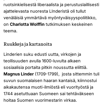
ruotsinkielisestä liberaalista ja perustuslaillisesti
ajattelevasta nuoresta LInderistä oli tullut
venäläisiä ymmärtävä myöntyväisyyspoliitikko,
on
Charlotta Wolffin
tutkimuksen keskeinen
teema.
Ruukkeja ja kartanoita
Linderien suku edusti uutta, virkojen ja
teollisuuden avulla 1600-luvulta alkaen
sosiaalisia portaita pitkin noussutta eliittiä.
Magnus Linder
(1709-1799), josta sittemmin tuli
suvun suomalaisen haaran kantaisä, kiinnostui
aikakautensa muoti-ilmiöstä eli vuorityöstä ja
1744 asetuttuaan Suomeen sai tehtäväkseen
hoitaa Suomen vuorimestarin virkaa.