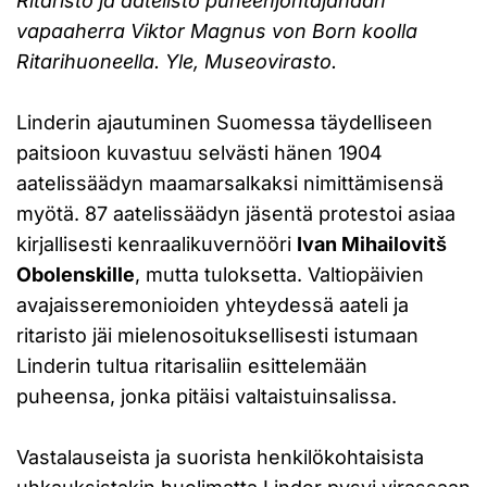
Ritaristo ja aatelisto puheenjohtajanaan
vapaaherra Viktor Magnus von Born koolla
Ritarihuoneella. Yle, Museovirasto.
Linderin ajautuminen Suomessa täydelliseen
paitsioon kuvastuu selvästi hänen 1904
aatelissäädyn maamarsalkaksi nimittämisensä
myötä. 87 aatelissäädyn jäsentä protestoi asiaa
kirjallisesti kenraalikuvernööri
Ivan Mihailovitš
Obolenskille
, mutta tuloksetta. Valtiopäivien
avajaisseremonioiden yhteydessä aateli ja
ritaristo jäi mielenosoituksellisesti istumaan
Linderin tultua ritarisaliin esittelemään
puheensa, jonka pitäisi valtaistuinsalissa.
Vastalauseista ja suorista henkilökohtaisista