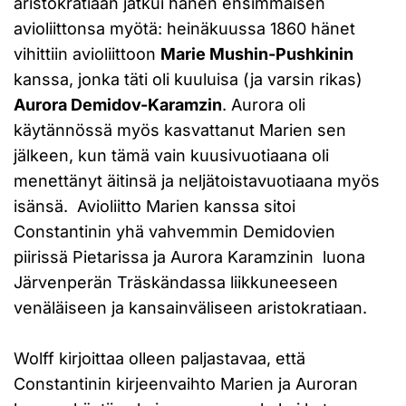
aristokratiaan jatkui hänen ensimmäisen
avioliittonsa myötä: heinäkuussa 1860 hänet
vihittiin avioliittoon
Marie Mushin-Pushkinin
kanssa, jonka täti oli kuuluisa (ja varsin rikas)
Aurora Demidov-Karamzin
. Aurora oli
käytännössä myös kasvattanut Marien sen
jälkeen, kun tämä vain kuusivuotiaana oli
menettänyt äitinsä ja neljätoistavuotiaana myös
isänsä. Avioliitto Marien kanssa sitoi
Constantinin yhä vahvemmin Demidovien
piirissä Pietarissa ja Aurora Karamzinin luona
Järvenperän Träskändassa liikkuneeseen
venäläiseen ja kansainväliseen aristokratiaan.
Wolff kirjoittaa olleen paljastavaa, että
Constantinin kirjeenvaihto Marien ja Auroran