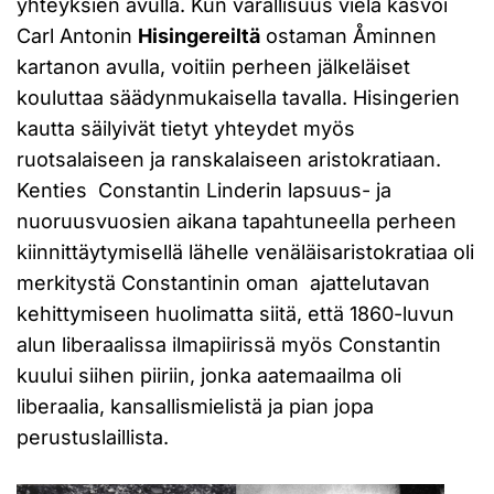
yhteyksien avulla. Kun varallisuus vielä kasvoi
Carl Antonin
Hisingereiltä
ostaman Åminnen
kartanon avulla, voitiin perheen jälkeläiset
kouluttaa säädynmukaisella tavalla. Hisingerien
kautta säilyivät tietyt yhteydet myös
ruotsalaiseen ja ranskalaiseen aristokratiaan.
Kenties Constantin Linderin lapsuus- ja
nuoruusvuosien aikana tapahtuneella perheen
kiinnittäytymisellä lähelle venäläisaristokratiaa oli
merkitystä Constantinin oman ajattelutavan
kehittymiseen huolimatta siitä, että 1860-luvun
alun liberaalissa ilmapiirissä myös Constantin
kuului siihen piiriin, jonka aatemaailma oli
liberaalia, kansallismielistä ja pian jopa
perustuslaillista.