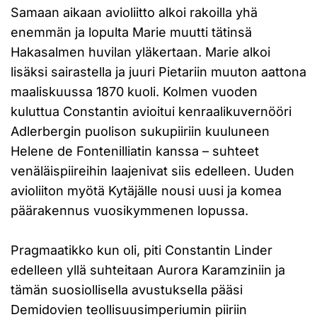
Samaan aikaan avioliitto alkoi rakoilla yhä
enemmän ja lopulta Marie muutti tätinsä
Hakasalmen huvilan yläkertaan. Marie alkoi
lisäksi sairastella ja juuri Pietariin muuton aattona
maaliskuussa 1870 kuoli. Kolmen vuoden
kuluttua Constantin avioitui kenraalikuvernööri
Adlerbergin puolison sukupiiriin kuuluneen
Helene de Fontenilliatin kanssa – suhteet
venäläispiireihin laajenivat siis edelleen. Uuden
avioliiton myötä Kytäjälle nousi uusi ja komea
päärakennus vuosikymmenen lopussa.
Pragmaatikko kun oli, piti Constantin Linder
edelleen yllä suhteitaan Aurora Karamziniin ja
tämän suosiollisella avustuksella pääsi
Demidovien teollisuusimperiumin piiriin