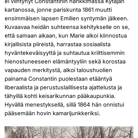
ei viihtynyt Constantinin hankkimassa Kytäjän
kartanossa, jonne pariskunta 1861 muutti
ensimmäisen lapsen Emilien syntymän jälkeen.
Kuvaavaa heidän suhteensa kehitykselle on se,
että samaan aikaan, kun Marie alkoi kiinnostua
kirjallisista piireistä, harrastaa sosiaalista
hyväntekeväisyyttä ja suhtautua kriittisemmin
hienostuneeseen elämäntyyliin sekä korostaa
vapauden merkitystä, alkoi taloushuolien
painama Constantin puolestaan etääntyä
liberaalista ja perustuslaillisesta ajattelusta ja
tähyillä kohti keisarikunnan pääkaupunkia.
Hyvällä menestyksellä, sillä 1864 hän onnistui
pääsemään hovin kamarijunkkeriksi.