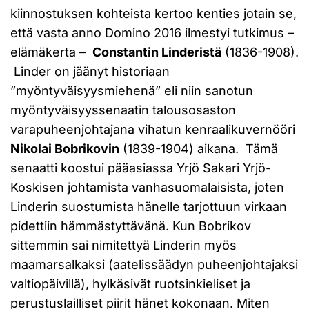
kiinnostuksen kohteista kertoo kenties jotain se,
että vasta anno Domino 2016 ilmestyi tutkimus –
elämäkerta –
Constantin Linderistä
(1836-1908).
Linder on jäänyt historiaan
”myöntyväisyysmiehenä” eli niin sanotun
myöntyväisyyssenaatin talousosaston
varapuheenjohtajana vihatun kenraalikuvernööri
Nikolai Bobrikovin
(1839-1904) aikana. Tämä
senaatti koostui pääasiassa Yrjö Sakari Yrjö-
Koskisen johtamista vanhasuomalaisista, joten
Linderin suostumista hänelle tarjottuun virkaan
pidettiin hämmästyttävänä. Kun Bobrikov
sittemmin sai nimitettyä Linderin myös
maamarsalkaksi (aatelissäädyn puheenjohtajaksi
valtiopäivillä), hylkäsivät ruotsinkieliset ja
perustuslailliset piirit hänet kokonaan. Miten