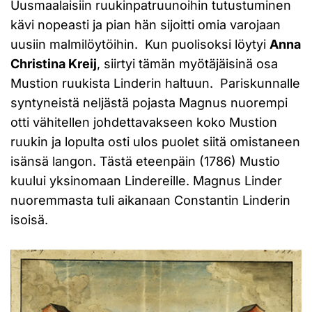
Uusmaalaisiin ruukinpatruunoihin tutustuminen
kävi nopeasti ja pian hän sijoitti omia varojaan
uusiin malmilöytöihin. Kun puolisoksi löytyi
Anna
Christina Kreij
, siirtyi tämän myötäjäisinä osa
Mustion ruukista Linderin haltuun. Pariskunnalle
syntyneistä neljästä pojasta Magnus nuorempi
otti vähitellen johdettavakseen koko Mustion
ruukin ja lopulta osti ulos puolet siitä omistaneen
isänsä langon. Tästä eteenpäin (1786) Mustio
kuului yksinomaan Lindereille. Magnus Linder
nuoremmasta tuli aikanaan Constantin Linderin
isoisä.