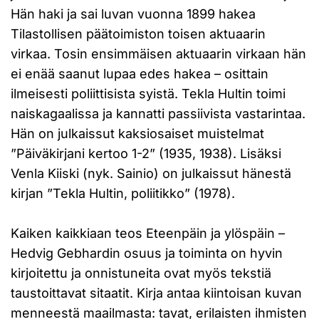
Hän haki ja sai luvan vuonna 1899 hakea
Tilastollisen päätoimiston toisen aktuaarin
virkaa. Tosin ensimmäisen aktuaarin virkaan hän
ei enää saanut lupaa edes hakea – osittain
ilmeisesti poliittisista syistä. Tekla Hultin toimi
naiskagaalissa ja kannatti passiivista vastarintaa.
Hän on julkaissut kaksiosaiset muistelmat
”Päiväkirjani kertoo 1-2” (1935, 1938). Lisäksi
Venla Kiiski (nyk. Sainio) on julkaissut hänestä
kirjan ”Tekla Hultin, poliitikko” (1978).
Kaiken kaikkiaan teos Eteenpäin ja ylöspäin –
Hedvig Gebhardin osuus ja toiminta on hyvin
kirjoitettu ja onnistuneita ovat myös tekstiä
taustoittavat sitaatit. Kirja antaa kiintoisan kuvan
menneestä maailmasta: tavat, erilaisten ihmisten