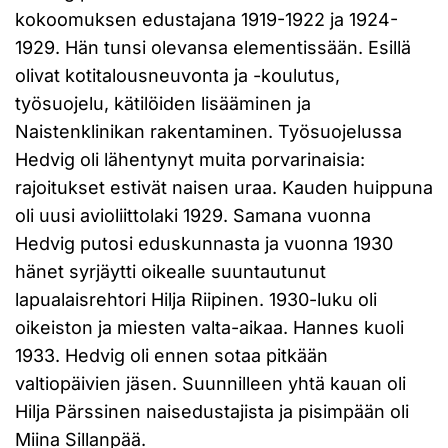
kokoomuksen edustajana 1919-1922 ja 1924-
1929. Hän tunsi olevansa elementissään. Esillä
olivat kotitalousneuvonta ja -koulutus,
työsuojelu, kätilöiden lisääminen ja
Naistenklinikan rakentaminen. Työsuojelussa
Hedvig oli lähentynyt muita porvarinaisia:
rajoitukset estivät naisen uraa. Kauden huippuna
oli uusi avioliittolaki 1929. Samana vuonna
Hedvig putosi eduskunnasta ja vuonna 1930
hänet syrjäytti oikealle suuntautunut
lapualaisrehtori Hilja Riipinen. 1930-luku oli
oikeiston ja miesten valta-aikaa. Hannes kuoli
1933. Hedvig oli ennen sotaa pitkään
valtiopäivien jäsen. Suunnilleen yhtä kauan oli
Hilja Pärssinen naisedustajista ja pisimpään oli
Miina Sillanpää.