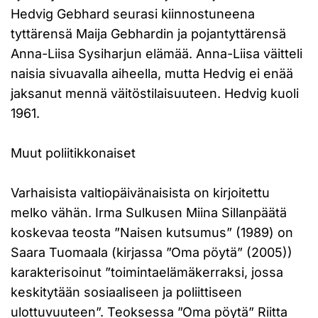
Hedvig Gebhard seurasi kiinnostuneena
tyttärensä Maija Gebhardin ja pojantyttärensä
Anna-Liisa Sysiharjun elämää. Anna-Liisa väitteli
naisia sivuavalla aiheella, mutta Hedvig ei enää
jaksanut mennä väitöstilaisuuteen. Hedvig kuoli
1961.
Muut poliitikkonaiset
Varhaisista valtiopäivänaisista on kirjoitettu
melko vähän. Irma Sulkusen Miina Sillanpäätä
koskevaa teosta ”Naisen kutsumus” (1989) on
Saara Tuomaala (kirjassa ”Oma pöytä” (2005))
karakterisoinut ”toimintaelämäkerraksi, jossa
keskitytään sosiaaliseen ja poliittiseen
ulottuvuuteen”. Teoksessa ”Oma pöytä” Riitta