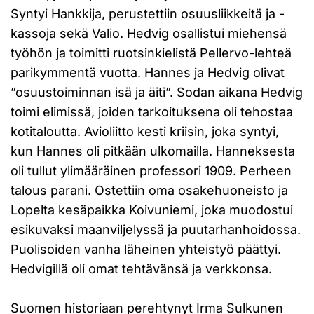
Syntyi Hankkija, perustettiin osuusliikkeitä ja -
kassoja sekä Valio. Hedvig osallistui miehensä
työhön ja toimitti ruotsinkielistä Pellervo-lehteä
parikymmentä vuotta. Hannes ja Hedvig olivat
”osuustoiminnan isä ja äiti”. Sodan aikana Hedvig
toimi elimissä, joiden tarkoituksena oli tehostaa
kotitaloutta. Avioliitto kesti kriisin, joka syntyi,
kun Hannes oli pitkään ulkomailla. Hanneksesta
oli tullut ylimääräinen professori 1909. Perheen
talous parani. Ostettiin oma osakehuoneisto ja
Lopelta kesäpaikka Koivuniemi, joka muodostui
esikuvaksi maanviljelyssä ja puutarhanhoidossa.
Puolisoiden vanha läheinen yhteistyö päättyi.
Hedvigillä oli omat tehtävänsä ja verkkonsa.
Suomen historiaan perehtynyt Irma Sulkunen