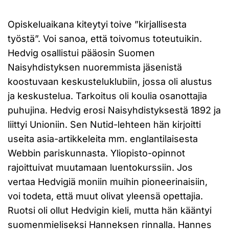
Opiskeluaikana kiteytyi toive ”kirjallisesta
työstä”. Voi sanoa, että toivomus toteutuikin.
Hedvig osallistui pääosin Suomen
Naisyhdistyksen nuoremmista jäsenistä
koostuvaan keskusteluklubiin, jossa oli alustus
ja keskustelua. Tarkoitus oli koulia osanottajia
puhujina. Hedvig erosi Naisyhdistyksestä 1892 ja
liittyi Unioniin. Sen Nutid-lehteen hän kirjoitti
useita asia-artikkeleita mm. englantilaisesta
Webbin pariskunnasta. Yliopisto-opinnot
rajoittuivat muutamaan luentokurssiin. Jos
vertaa Hedvigiä moniin muihin pioneerinaisiin,
voi todeta, että muut olivat yleensä opettajia.
Ruotsi oli ollut Hedvigin kieli, mutta hän kääntyi
suomenmieliseksi Hanneksen rinnalla. Hannes