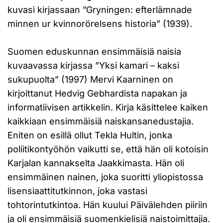
kuvasi kirjassaan ”Gryningen: efterlämnade
minnen ur kvinnorörelsens historia” (1939).
Suomen eduskunnan ensimmäisiä naisia
kuvaavassa kirjassa ”Yksi kamari – kaksi
sukupuolta” (1997) Mervi Kaarninen on
kirjoittanut Hedvig Gebhardista napakan ja
informatiivisen artikkelin. Kirja käsittelee kaiken
kaikkiaan ensimmäisiä naiskansanedustajia.
Eniten on esillä ollut Tekla Hultin, jonka
poliitikontyöhön vaikutti se, että hän oli kotoisin
Karjalan kannakselta Jaakkimasta. Hän oli
ensimmäinen nainen, joka suoritti yliopistossa
lisensiaattitutkinnon, joka vastasi
tohtorintutkintoa. Hän kuului Päivälehden piiriin
ja oli ensimmäisiä suomenkielisiä naistoimittajia.