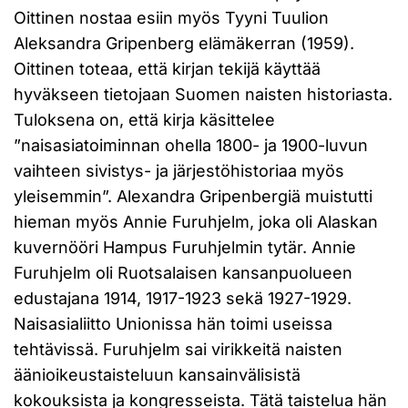
Oittinen nostaa esiin myös Tyyni Tuulion
Aleksandra Gripenberg elämäkerran (1959).
Oittinen toteaa, että kirjan tekijä käyttää
hyväkseen tietojaan Suomen naisten historiasta.
Tuloksena on, että kirja käsittelee
”naisasiatoiminnan ohella 1800- ja 1900-luvun
vaihteen sivistys- ja järjestöhistoriaa myös
yleisemmin”. Alexandra Gripenbergiä muistutti
hieman myös Annie Furuhjelm, joka oli Alaskan
kuvernööri Hampus Furuhjelmin tytär. Annie
Furuhjelm oli Ruotsalaisen kansanpuolueen
edustajana 1914, 1917-1923 sekä 1927-1929.
Naisasialiitto Unionissa hän toimi useissa
tehtävissä. Furuhjelm sai virikkeitä naisten
äänioikeustaisteluun kansainvälisistä
kokouksista ja kongresseista. Tätä taistelua hän