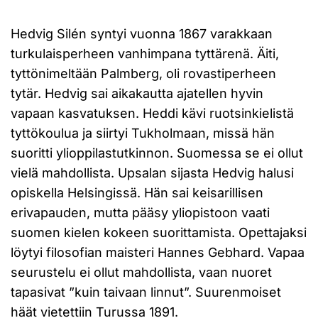
Hedvig Silén syntyi vuonna 1867 varakkaan
turkulaisperheen vanhimpana tyttärenä. Äiti,
tyttönimeltään Palmberg, oli rovastiperheen
tytär. Hedvig sai aikakautta ajatellen hyvin
vapaan kasvatuksen. Heddi kävi ruotsinkielistä
tyttökoulua ja siirtyi Tukholmaan, missä hän
suoritti ylioppilastutkinnon. Suomessa se ei ollut
vielä mahdollista. Upsalan sijasta Hedvig halusi
opiskella Helsingissä. Hän sai keisarillisen
erivapauden, mutta pääsy yliopistoon vaati
suomen kielen kokeen suorittamista. Opettajaksi
löytyi filosofian maisteri Hannes Gebhard. Vapaa
seurustelu ei ollut mahdollista, vaan nuoret
tapasivat ”kuin taivaan linnut”. Suurenmoiset
häät vietettiin Turussa 1891.