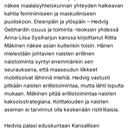
näkee maalaisyhteiskunnan yhteyden halkeavan
kahtia feminiiniseen ja maskuliiniseen
puoliskoon. Eteenpäin ja ylöspäin – Hedvig
Gebhardin osuus ja toiminta -teoksen yhdessä
Anna-Liisa Sysiharjun kanssa kirjoittanut Riitta
Mäkinen näkee asian kuitenkin toisin. Hänen
mielestään johtavien naisten erillinen
naistoiminta syntyi enemmänkin sen
seurauksena, että maaseudun liikkeet
mobilisoivat lähinnä miehiä. Hedvig vastusti
pitkään naisten erillistoimintaa, mutta lähti lopulta
mukaan. Mäkinen pitää erillistoimintaa naisten
kaksoisstrategiana. Kotitalouden ja naisten
aseman ei tarvinnut olla keskenään ristiriitaisia.
Hedvig palasi eduskuntaan Kansallisen