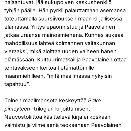
hajaantuvat, jää sukupolven keskushenkilö
tyhjän päälle. Hän pyrkii palauttamaan asemansa
toteuttamalla suursiivouksen maan kirjallisessa
elämässä. Yritys epäonnistuu ja Paavolainen
jatkaa uraansa mainosmiehenä. Kunnes aukeaa
mahdollisuus lähteä kolmannen valtakunnan
vieraaksi, mikä aloittaa uuden vaiheen hänen
elämässään. Kulttuurimatkailija Paavolainen ottaa
tehtäväkseen kertoa tietämättömille
maanmiehilleen, “mitä maailmassa nykyisin
tapahtuu”.
Toinen maailmansota keskeyttää
Pako
pimeyteen
-trilogian kirjoittamisen.
Neuvostoliittoa käsittelevä kirja ei koskaan
valmistu ja viimeisenä teoksenaan Paavolainen