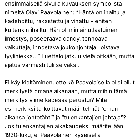
ensimmäisellä sivulla kuvauksen symbolista
nimeltä Olavi Paavolainen: “Häntä on ihailtu ja
kadehdittu, rakastettu ja vihattu – eniten
kuitenkin ihailtu. Hän oli niin ainutlaatuinen
ilmestys, poseeraava dandy, tenhoava
vaikuttaja, innostava joukonjohtaja, loistava
tyyliniekka…” Luettelo jatkuu vielä pitkään, mutta
ajatus varmasti tuli selväksi.
Ei käy kieltäminen, etteikö Paavolaisella olisi ollut
merkitystä omana aikanaan, mutta mihin tämä
merkitys viime kädessä perustui? Mitä
esimerkiksi tarkoittavat määritelmät “oman
aikansa johtotähti” ja “tulenkantajien johtaja”?
Jos tulenkantajien aikakaudeksi määritellään
1920-luku, ei Paavolainen kyseisellä