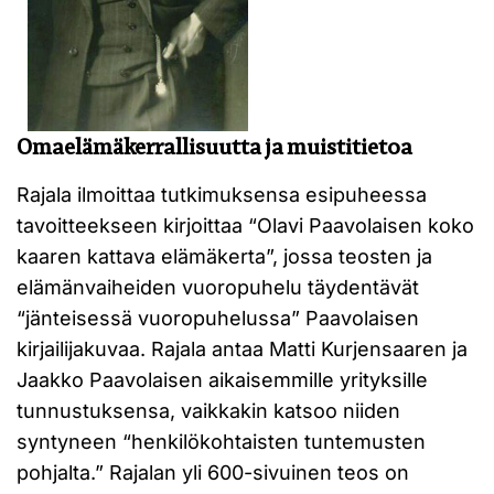
Omaelämäkerrallisuutta ja muistitietoa
Rajala ilmoittaa tutkimuksensa esipuheessa
tavoitteekseen kirjoittaa “Olavi Paavolaisen koko
kaaren kattava elämäkerta”, jossa teosten ja
elämänvaiheiden vuoropuhelu täydentävät
“jänteisessä vuoropuhelussa” Paavolaisen
kirjailijakuvaa. Rajala antaa Matti Kurjensaaren ja
Jaakko Paavolaisen aikaisemmille yrityksille
tunnustuksensa, vaikkakin katsoo niiden
syntyneen “henkilökohtaisten tuntemusten
pohjalta.” Rajalan yli 600-sivuinen teos on