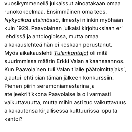
vuosikymmenellä julkaissut ainoatakaan omaa
runokokoelmaa. Ensimmäinen oma teos,
Nykyaikaa etsimässä
, ilmestyi niinkin myöhään
kuin 1929. Paavolainen julkaisi kirjoituksiaan eri
lehdissä ja antologioissa, mutta omaa
aikakauslehteä hän ei koskaan perustanut.
Myös aikakauslehti
Tulenkantajat
oli mitä
suurimmissa määrin Erkki Valan aikaansaannos.
Kun Paavolainen tuli Valan tilalle päätoimittajaksi,
ajautui lehti pian tämän jälkeen konkurssiin.
Pienen piirin seremoniamestarina ja
ateljeekriitikkona Paavolaisella oli varmasti
vaikuttavuutta, mutta mihin asti tuo vaikuttavuus
aikakautensa kirjallisessa kulttuurissa lopulta
kantoi?