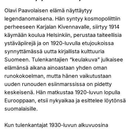
Olavi Paavolaisen elämä näyttäytyy
legendanomaisena. Hän syntyy kosmopoliittiin
perheeseen Karjalan Kivennavalle, siirtyy 1914
käymään koulua Helsinkiin, perustaa taiteellisia
ystäväpiirejä ja on 1920-luvulla etujoukoissa
synnyttämässä uutta kirjallista kulttuuria
Suomeen. Tulenkantajien “keulakuva” julkaisee
elämänsä aikana ainoastaan yhden oman
runokokoelman, mutta hänen vaikutustaan
uuden runouden esiinmarssissa on pidetty
keskeisenä. Hän matkustaa 1920-luvun lopulla
Eurooppaan, etsii nykyaikaa ja esittelee löytönsä
suomalaisille.
Kun tulenkantajat 1930-luvun alkuvuosina