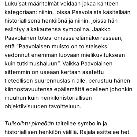
Lukuisat määritelmät voidaan jakaa kahteen
kategoriaan: niihin, joissa Paavolaista käsitellään
historiallisena henkilönä ja niihin, joissa hän
esiintyy aikakautensa symbolina. Jaakko
Paavolainen totesi omassa elämäkerrassaan,
että “Paavolaisen muisto on toistaiseksi
vedonnut enemmän luovaan mielikuvitukseen
kuin tutkimushaluun”. Vaikka Paavolainen
sittemmin on useaan kertaan asetettu
tieteellisen suurennuslasin alle, perustuu hänen
kiinnostavuutensa epäilemättä edelleen johonkin
muuhun kuin henkilöhistoriallisen
objektiivisuuden tavoitteluun.
Tulisoihtu pimeään
taiteilee symbolin ja
historiallisen henkilön välillä. Rajala esittelee heti