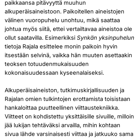
paikkaansa pitävyyttä muuhun
alkuperäisaineistoon. Paikoitellen aineistojen
välinen vuoropuhelu unohtuu, mikä saattaa
johtua myös siitä, ettei vertailtavaa aineistoa ole
ollut saatavilla. Esimerkiksi
Synkän yksinpuhelun
tietoja Rajala esittelee monin paikoin hyvin
itsestään selvinä, vaikka hän muuten asettaakin
teoksen totuudenmukaisuuden
kokonaisuudessaan kyseenalaiseksi.
Alkuperäisaineiston, tutkimuskirjallisuuden ja
Rajalan omien tulkintojen erottamista toisistaan
hankaloittaa puutteellinen viittaustekniikka.
Viitteet on kohdistettu yksittäisille sivuille, milloin
jää lukijan tehtäväksi arvailla, mihin kohtaan
sivua lähde varsinaisesti viittaa ja jatkuuko sama