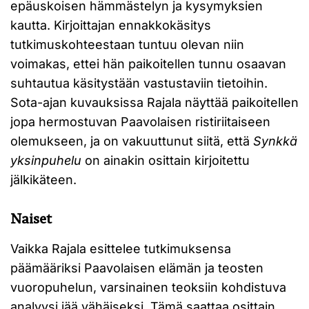
epäuskoisen hämmästelyn ja kysymyksien
kautta. Kirjoittajan ennakkokäsitys
tutkimuskohteestaan tuntuu olevan niin
voimakas, ettei hän paikoitellen tunnu osaavan
suhtautua käsitystään vastustaviin tietoihin.
Sota-ajan kuvauksissa Rajala näyttää paikoitellen
jopa hermostuvan Paavolaisen ristiriitaiseen
olemukseen, ja on vakuuttunut siitä, että
Synkkä
yksinpuhelu
on ainakin osittain kirjoitettu
jälkikäteen.
Naiset
Vaikka Rajala esittelee tutkimuksensa
päämääriksi Paavolaisen elämän ja teosten
vuoropuhelun, varsinainen teoksiin kohdistuva
analyysi jää vähäiseksi. Tämä saattaa osittain