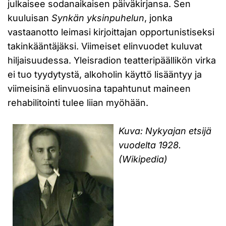
julkaisee sodanaikaisen päiväkirjansa. Sen
kuuluisan
Synkän yksinpuhelun
, jonka
vastaanotto leimasi kirjoittajan opportunistiseksi
takinkääntäjäksi. Viimeiset elinvuodet kuluvat
hiljaisuudessa. Yleisradion teatteripäällikön virka
ei tuo tyydytystä, alkoholin käyttö lisääntyy ja
viimeisinä elinvuosina tapahtunut maineen
rehabilitointi tulee liian myöhään.
Kuva: Nykyajan etsijä
vuodelta 1928.
(Wikipedia)