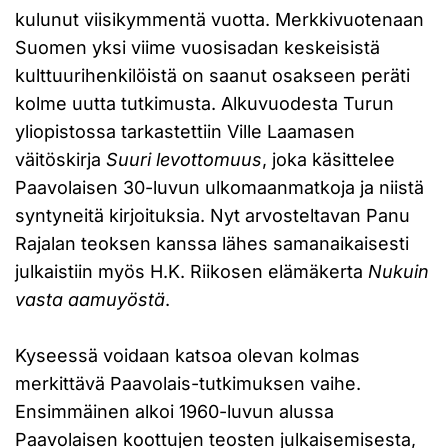
kulunut viisikymmentä vuotta. Merkkivuotenaan
Suomen yksi viime vuosisadan keskeisistä
kulttuurihenkilöistä on saanut osakseen peräti
kolme uutta tutkimusta. Alkuvuodesta Turun
yliopistossa tarkastettiin Ville Laamasen
väitöskirja
Suuri levottomuus
, joka käsittelee
Paavolaisen 30-luvun ulkomaanmatkoja ja niistä
syntyneitä kirjoituksia. Nyt arvosteltavan Panu
Rajalan teoksen kanssa lähes samanaikaisesti
julkaistiin myös H.K. Riikosen elämäkerta
Nukuin
vasta aamuyöstä
.
Kyseessä voidaan katsoa olevan kolmas
merkittävä Paavolais-tutkimuksen vaihe.
Ensimmäinen alkoi 1960-luvun alussa
Paavolaisen koottujen teosten julkaisemisesta,