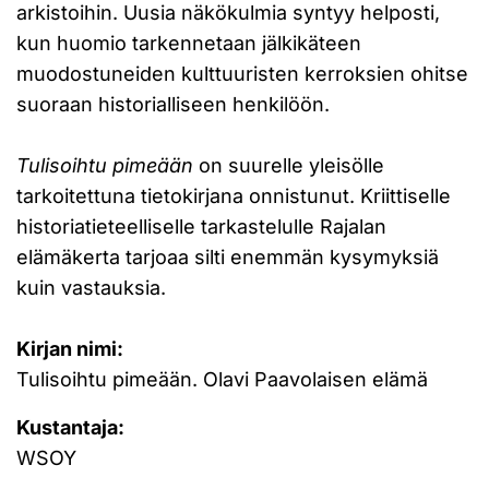
arkistoihin. Uusia näkökulmia syntyy helposti,
kun huomio tarkennetaan jälkikäteen
muodostuneiden kulttuuristen kerroksien ohitse
suoraan historialliseen henkilöön.
Tulisoihtu pimeään
on suurelle yleisölle
tarkoitettuna tietokirjana onnistunut. Kriittiselle
historiatieteelliselle tarkastelulle Rajalan
elämäkerta tarjoaa silti enemmän kysymyksiä
kuin vastauksia.
Kirjan nimi:
Tulisoihtu pimeään. Olavi Paavolaisen elämä
Kustantaja:
WSOY