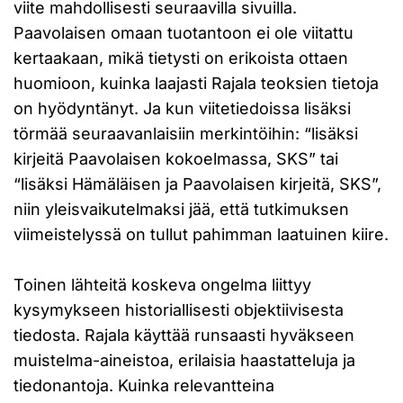
viite mahdollisesti seuraavilla sivuilla.
Paavolaisen omaan tuotantoon ei ole viitattu
kertaakaan, mikä tietysti on erikoista ottaen
huomioon, kuinka laajasti Rajala teoksien tietoja
on hyödyntänyt. Ja kun viitetiedoissa lisäksi
törmää seuraavanlaisiin merkintöihin: “lisäksi
kirjeitä Paavolaisen kokoelmassa, SKS” tai
“lisäksi Hämäläisen ja Paavolaisen kirjeitä, SKS”,
niin yleisvaikutelmaksi jää, että tutkimuksen
viimeistelyssä on tullut pahimman laatuinen kiire.
Toinen lähteitä koskeva ongelma liittyy
kysymykseen historiallisesti objektiivisesta
tiedosta. Rajala käyttää runsaasti hyväkseen
muistelma-aineistoa, erilaisia haastatteluja ja
tiedonantoja. Kuinka relevantteina