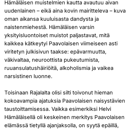
Hämäläisen muistelmien kautta avautuu aivan
uudenlainen – eikä aina kovin mairitteleva – kuva
oman aikansa kuuluisasta dandysta ja
naistenmiehestä. Hämäläisen varsin
yksityisluontoiset muistot paljastavat, mitä
kaikkea kätkeytyi Paavolaisen viimeiseen asti
viritetyn julkisivun taakse: epävarmuutta,
väkivaltaa, neuroottista pukeutumista,
ruuansulatushäiriöitä, alkoholismia ja vaikea
narsistinen luonne.
Toisinaan Rajalalta olisi silti toivonut hieman
kokoavampia ajatuksia Paavolaisen naisystävien
taustoittamisessa. Vaikka esimerkiksi Helvi
Hämäläisellä oli keskeinen merkitys Paavolaisen
elämässä tietyllä ajanjaksolla, on syytä epäillä,