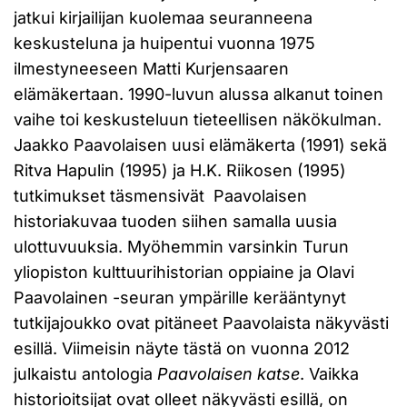
jatkui kirjailijan kuolemaa seuranneena
keskusteluna ja huipentui vuonna 1975
ilmestyneeseen Matti Kurjensaaren
elämäkertaan. 1990-luvun alussa alkanut toinen
vaihe toi keskusteluun tieteellisen näkökulman.
Jaakko Paavolaisen uusi elämäkerta (1991) sekä
Ritva Hapulin (1995) ja H.K. Riikosen (1995)
tutkimukset täsmensivät Paavolaisen
historiakuvaa tuoden siihen samalla uusia
ulottuvuuksia. Myöhemmin varsinkin Turun
yliopiston kulttuurihistorian oppiaine ja Olavi
Paavolainen -seuran ympärille kerääntynyt
tutkijajoukko ovat pitäneet Paavolaista näkyvästi
esillä. Viimeisin näyte tästä on vuonna 2012
julkaistu antologia
Paavolaisen katse
. Vaikka
historioitsijat ovat olleet näkyvästi esillä, on