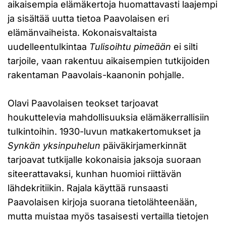
aikaisempia elämäkertoja huomattavasti laajempi
ja sisältää uutta tietoa Paavolaisen eri
elämänvaiheista. Kokonaisvaltaista
uudelleentulkintaa
Tulisoihtu pimeään
ei silti
tarjoile, vaan rakentuu aikaisempien tutkijoiden
rakentaman Paavolais-kaanonin pohjalle.
Olavi Paavolaisen teokset tarjoavat
houkuttelevia mahdollisuuksia elämäkerrallisiin
tulkintoihin. 1930-luvun matkakertomukset ja
Synkän yksinpuhelun
päiväkirjamerkinnät
tarjoavat tutkijalle kokonaisia jaksoja suoraan
siteerattavaksi, kunhan huomioi riittävän
lähdekritiikin. Rajala käyttää runsaasti
Paavolaisen kirjoja suorana tietolähteenään,
mutta muistaa myös tasaisesti vertailla tietojen