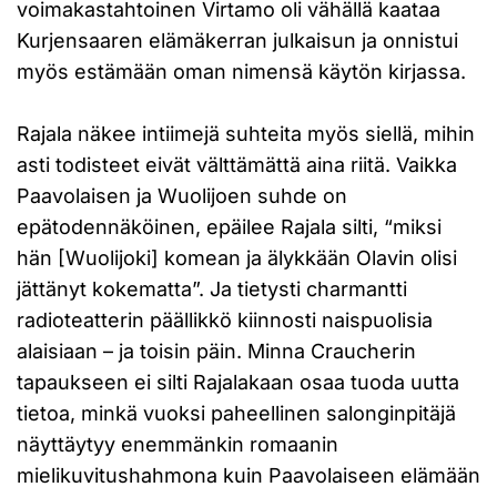
voimakastahtoinen Virtamo oli vähällä kaataa
Kurjensaaren elämäkerran julkaisun ja onnistui
myös estämään oman nimensä käytön kirjassa.
Rajala näkee intiimejä suhteita myös siellä, mihin
asti todisteet eivät välttämättä aina riitä. Vaikka
Paavolaisen ja Wuolijoen suhde on
epätodennäköinen, epäilee Rajala silti, “miksi
hän [Wuolijoki] komean ja älykkään Olavin olisi
jättänyt kokematta”. Ja tietysti charmantti
radioteatterin päällikkö kiinnosti naispuolisia
alaisiaan – ja toisin päin. Minna Craucherin
tapaukseen ei silti Rajalakaan osaa tuoda uutta
tietoa, minkä vuoksi paheellinen salonginpitäjä
näyttäytyy enemmänkin romaanin
mielikuvitushahmona kuin Paavolaiseen elämään