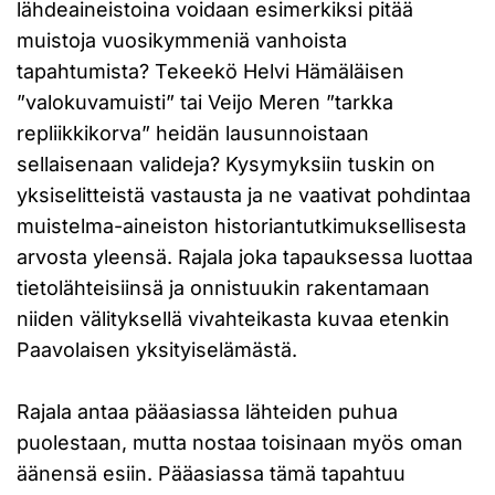
lähdeaineistoina voidaan esimerkiksi pitää
muistoja vuosikymmeniä vanhoista
tapahtumista? Tekeekö Helvi Hämäläisen
”valokuvamuisti” tai Veijo Meren ”tarkka
repliikkikorva” heidän lausunnoistaan
sellaisenaan valideja? Kysymyksiin tuskin on
yksiselitteistä vastausta ja ne vaativat pohdintaa
muistelma-aineiston historiantutkimuksellisesta
arvosta yleensä. Rajala joka tapauksessa luottaa
tietolähteisiinsä ja onnistuukin rakentamaan
niiden välityksellä vivahteikasta kuvaa etenkin
Paavolaisen yksityiselämästä.
Rajala antaa pääasiassa lähteiden puhua
puolestaan, mutta nostaa toisinaan myös oman
äänensä esiin. Pääasiassa tämä tapahtuu