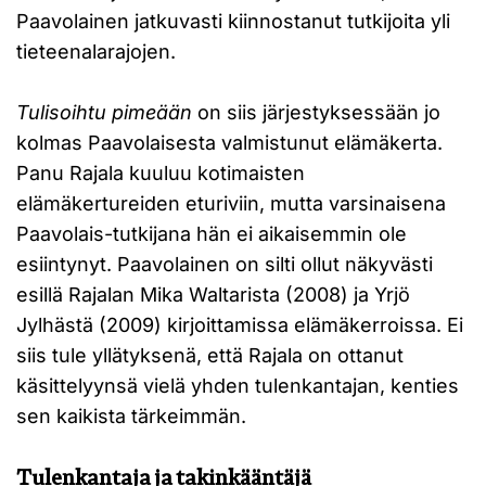
Paavolainen jatkuvasti kiinnostanut tutkijoita yli
tieteenalarajojen.
Tulisoihtu pimeään
on siis järjestyksessään jo
kolmas Paavolaisesta valmistunut elämäkerta.
Panu Rajala kuuluu kotimaisten
elämäkertureiden eturiviin, mutta varsinaisena
Paavolais-tutkijana hän ei aikaisemmin ole
esiintynyt. Paavolainen on silti ollut näkyvästi
esillä Rajalan Mika Waltarista (2008) ja Yrjö
Jylhästä (2009) kirjoittamissa elämäkerroissa. Ei
siis tule yllätyksenä, että Rajala on ottanut
käsittelyynsä vielä yhden tulenkantajan, kenties
sen kaikista tärkeimmän.
Tulenkantaja ja takinkääntäjä