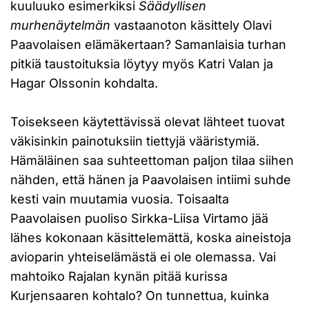
kuuluuko esimerkiksi
Säädyllisen
murhenäytelmän
vastaanoton käsittely Olavi
Paavolaisen elämäkertaan? Samanlaisia turhan
pitkiä taustoituksia löytyy myös Katri Valan ja
Hagar Olssonin kohdalta.
Toisekseen käytettävissä olevat lähteet tuovat
väkisinkin painotuksiin tiettyjä vääristymiä.
Hämäläinen saa suhteettoman paljon tilaa siihen
nähden, että hänen ja Paavolaisen intiimi suhde
kesti vain muutamia vuosia. Toisaalta
Paavolaisen puoliso Sirkka-Liisa Virtamo jää
lähes kokonaan käsittelemättä, koska aineistoja
avioparin yhteiselämästä ei ole olemassa. Vai
mahtoiko Rajalan kynän pitää kurissa
Kurjensaaren kohtalo? On tunnettua, kuinka