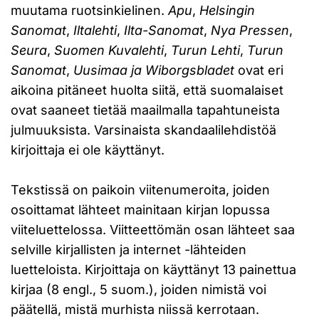
muutama ruotsinkielinen.
Apu
,
Helsingin
Sanomat
,
Iltalehti
,
Ilta-Sanomat
,
Nya Pressen
,
Seura
,
Suomen Kuvalehti
,
Turun Lehti
,
Turun
Sanomat
,
Uusimaa ja Wiborgsbladet
ovat eri
aikoina pitäneet huolta siitä, että suomalaiset
ovat saaneet tietää maailmalla tapahtuneista
julmuuksista. Varsinaista skandaalilehdistöä
kirjoittaja ei ole käyttänyt.
Tekstissä on paikoin viitenumeroita, joiden
osoittamat lähteet mainitaan kirjan lopussa
viiteluettelossa. Viitteettömän osan lähteet saa
selville kirjallisten ja internet -lähteiden
luetteloista. Kirjoittaja on käyttänyt 13 painettua
kirjaa (8 engl., 5 suom.), joiden nimistä voi
päätellä, mistä murhista niissä kerrotaan.