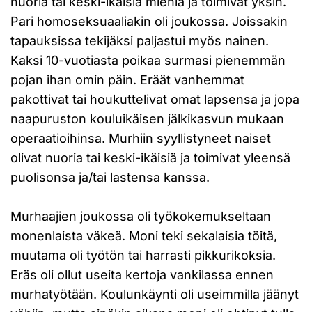
nuoria tai keski-ikäisiä miehiä ja toimivat yksin.
Pari homoseksuaaliakin oli joukossa. Joissakin
tapauksissa tekijäksi paljastui myös nainen.
Kaksi 10-vuotiasta poikaa surmasi pienemmän
pojan ihan omin päin. Eräät vanhemmat
pakottivat tai houkuttelivat omat lapsensa ja jopa
naapuruston kouluikäisen jälkikasvun mukaan
operaatioihinsa. Murhiin syyllistyneet naiset
olivat nuoria tai keski-ikäisiä ja toimivat yleensä
puolisonsa ja/tai lastensa kanssa.
Murhaajien joukossa oli työkokemukseltaan
monenlaista väkeä. Moni teki sekalaisia töitä,
muutama oli työtön tai harrasti pikkurikoksia.
Eräs oli ollut useita kertoja vankilassa ennen
murhatyötään. Koulunkäynti oli useimmilla jäänyt