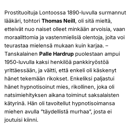
Prostituoituja Lontoossa 1890-luvulla surmannut
lääkäri, tohtori
Thomas Neill
, oli sitä mieltä,
etteivät nuo naiset olleet minkään arvoisia, vaan
moraalittomia ja vastenmielisiä olentoja, joita voi
teurastaa mielensä mukaan kuin karjaa. –
Tanskalainen
Palle Hardrup
puolestaan ampui
1950-luvulla kaksi henkilöä pankkiryöstöä
yrittäessään, ja väitti, että enkeli oli käskenyt
hänet tekemään rikokset. Enkeliksi paljastui
hänet hypnotisoinut mies, rikollinen, joka oli
natsimiehityksen aikana toiminut saksalaisten
kätyrinä. Hän oli tavoitellut hypnotisoimansa
miehen avulla ”täydellistä murhaa”, josta ei
joutuisi kiinni.