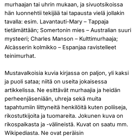
murhaajan tai uhrin mukaan, ja sivuotsikoissa
hän luonnehtii tekijää tai tapausta vielä jollakin
tavalla: esim. Lavantauti-Mary – Tappaja
tietämättään; Somertonin mies – Australian suuri
mysteeri; Charles Manson – Kulttimurhaaja;
Alcàsserin kolmikko – Espanjaa ravistelleet
teinimurhat.
Mustavalkoisia kuvia kirjassa on paljon, yli kaksi
ja puoli sataa; niitä on useita jokaisessa
artikkelissa. Ne esittävät murhaajia ja heidän
perheenjäseniään, uhreja sekä muita
tapahtumiin liittyneitä henkilöitä kuten poliiseja,
rikostutkijoita ja tuomareita. Jokunen kuva on
rikospaikasta ja -välineistä. Kuvat on saatu mm.
Wikipediasta. Ne ovat peräisin