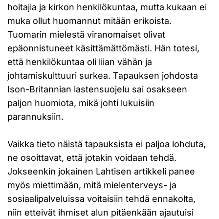
hoitajia ja kirkon henkilökuntaa, mutta kukaan ei
muka ollut huomannut mitään erikoista.
Tuomarin mielestä viranomaiset olivat
epäonnistuneet käsittämättömästi. Hän totesi,
että henkilökuntaa oli liian vähän ja
johtamiskulttuuri surkea. Tapauksen johdosta
Ison-Britannian lastensuojelu sai osakseen
paljon huomiota, mikä johti lukuisiin
parannuksiin.
Vaikka tieto näistä tapauksista ei paljoa lohduta,
ne osoittavat, että jotakin voidaan tehdä.
Jokseenkin jokainen Lahtisen artikkeli panee
myös miettimään, mitä mielenterveys- ja
sosiaalipalveluissa voitaisiin tehdä ennakolta,
niin etteivät ihmiset alun pitäenkään ajautuisi