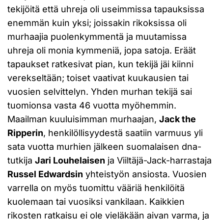
tekijöitä että uhreja oli useimmissa tapauksissa
enemmän kuin yksi; joissakin rikoksissa oli
murhaajia puolenkymmentä ja muutamissa
uhreja oli monia kymmeniä, jopa satoja. Eräät
tapaukset ratkesivat pian, kun tekijä jäi kiinni
verekseltään; toiset vaativat kuukausien tai
vuosien selvittelyn. Yhden murhan tekijä sai
tuomionsa vasta 46 vuotta myöhemmin.
Maailman kuuluisimman murhaajan,
Jack the
Ripperin
, henkilöllisyydestä saatiin varmuus yli
sata vuotta murhien jälkeen suomalaisen dna-
tutkija
Jari Louhelaisen
ja Viiltäjä-Jack-harrastaja
Russel Edwardsin
yhteistyön ansiosta. Vuosien
varrella on myös tuomittu vääriä henkilöitä
kuolemaan tai vuosiksi vankilaan. Kaikkien
rikosten ratkaisu ei ole vieläkään aivan varma, ja