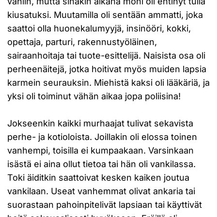
vähiin, mutta sinäkin aikana moni oli ehtinyt tulla
kiusatuksi. Muutamilla oli sentään ammatti, joka
saattoi olla huonekalumyyjä, insinööri, kokki,
opettaja, parturi, rakennustyöläinen,
sairaanhoitaja tai tuote-esittelijä. Naisista osa oli
perheenäitejä, jotka hoitivat myös muiden lapsia
karmein seurauksin. Miehistä kaksi oli lääkäriä, ja
yksi oli toiminut vähän aikaa jopa poliisina!
Jokseenkin kaikki murhaajat tulivat sekavista
perhe- ja kotioloista. Joillakin oli elossa toinen
vanhempi, toisilla ei kumpaakaan. Varsinkaan
isästä ei aina ollut tietoa tai hän oli vankilassa.
Toki äiditkin saattoivat kesken kaiken joutua
vankilaan. Useat vanhemmat olivat ankaria tai
suorastaan pahoinpitelivät lapsiaan tai käyttivät