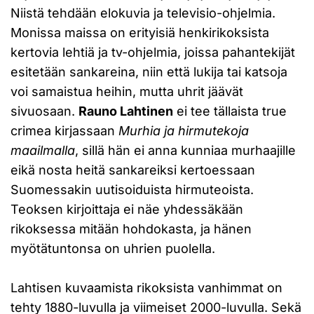
Niistä tehdään elokuvia ja televisio-ohjelmia.
Monissa maissa on erityisiä henkirikoksista
kertovia lehtiä ja tv-ohjelmia, joissa pahantekijät
esitetään sankareina, niin että lukija tai katsoja
voi samaistua heihin, mutta uhrit jäävät
sivuosaan.
Rauno Lahtinen
ei tee tällaista true
crimea kirjassaan
Murhia ja hirmutekoja
maailmalla
, sillä hän ei anna kunniaa murhaajille
eikä nosta heitä sankareiksi kertoessaan
Suomessakin uutisoiduista hirmuteoista.
Teoksen kirjoittaja ei näe yhdessäkään
rikoksessa mitään hohdokasta, ja hänen
myötätuntonsa on uhrien puolella.
Lahtisen kuvaamista rikoksista vanhimmat on
tehty 1880-luvulla ja viimeiset 2000-luvulla. Sekä