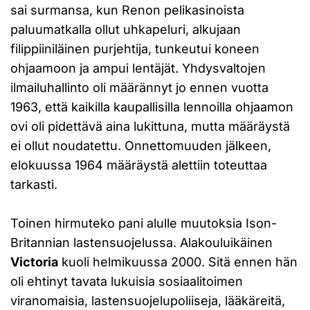
sai surmansa, kun Renon pelikasinoista
paluumatkalla ollut uhkapeluri, alkujaan
filippiiniläinen purjehtija, tunkeutui koneen
ohjaamoon ja ampui lentäjät. Yhdysvaltojen
ilmailuhallinto oli määrännyt jo ennen vuotta
1963, että kaikilla kaupallisilla lennoilla ohjaamon
ovi oli pidettävä aina lukittuna, mutta määräystä
ei ollut noudatettu. Onnettomuuden jälkeen,
elokuussa 1964 määräystä alettiin toteuttaa
tarkasti.
Toinen hirmuteko pani alulle muutoksia Ison-
Britannian lastensuojelussa. Alakouluikäinen
Victoria
kuoli helmikuussa 2000. Sitä ennen hän
oli ehtinyt tavata lukuisia sosiaalitoimen
viranomaisia, lastensuojelupoliiseja, lääkäreitä,