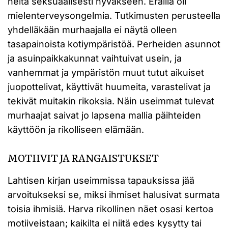
heitä seksuaalisesti hyväkseen. Eräillä oli
mielenterveysongelmia. Tutkimusten perusteella
yhdelläkään murhaajalla ei näytä olleen
tasapainoista kotiympäristöä. Perheiden asunnot
ja asuinpaikkakunnat vaihtuivat usein, ja
vanhemmat ja ympäristön muut tutut aikuiset
juopottelivat, käyttivät huumeita, varastelivat ja
tekivät muitakin rikoksia. Näin useimmat tulevat
murhaajat saivat jo lapsena mallia päihteiden
käyttöön ja rikolliseen elämään.
MOTIIVIT JA RANGAISTUKSET
Lahtisen kirjan useimmissa tapauksissa jää
arvoitukseksi se, miksi ihmiset halusivat surmata
toisia ihmisiä. Harva rikollinen näet osasi kertoa
motiiveistaan; kaikilta ei niitä edes kysytty tai