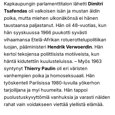
Kapkaupungin parlamenttitalon lähetti
Dimitri
Tsafendas
oli valkoisen isän ja mustan äidin
poika, mutta miehen ulkonäkönsä ei hänen
taustaansa paljastanut. Hän oli 48-vuotias, kun
hän syyskuussa 1966 puukotti syvästi
vihaamansa Etelä-Afrikan rotuerottelupolitiikan
luojan, pääministeri
Hendrik Verwoerdin
. Hän
kertoi tekojensa poliittisista motiiveista, kun
häntä kidutettiin kuulusteluissa. – Myös 1963
syntynyt
Thierry Paulin
oli eri väristen
vanhempien poika ja homoseksuaali. Hän
työskenteli Pariisissa 1980-luvulla yökerhon
tarjoilijana ja myi huumeita. Hän tappoi
puolustuskyvyttömiä vanhuksia ja varasti näiden
rahat vain voidakseen viettää ylellistä elämää.