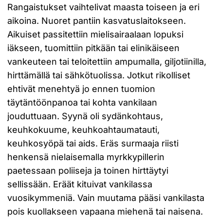
Rangaistukset vaihtelivat maasta toiseen ja eri
aikoina. Nuoret pantiin kasvatuslaitokseen.
Aikuiset passitettiin mielisairaalaan lopuksi
iäkseen, tuomittiin pitkään tai elinikäiseen
vankeuteen tai teloitettiin ampumalla, giljotiinilla,
hirttämällä tai sähkötuolissa. Jotkut rikolliset
ehtivät menehtyä jo ennen tuomion
täytäntöönpanoa tai kohta vankilaan
jouduttuaan. Syynä oli sydänkohtaus,
keuhkokuume, keuhkoahtaumatauti,
keuhkosyöpä tai aids. Eräs surmaaja riisti
henkensä nielaisemalla myrkkypillerin
paetessaan poliiseja ja toinen hirttäytyi
sellissään. Eräät kituivat vankilassa
vuosikymmeniä. Vain muutama pääsi vankilasta
pois kuollakseen vapaana miehenä tai naisena.