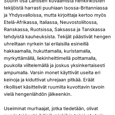
Suurin osa Lahtisen kuvaamista henkirikosten
tekijöistä harrasti puuhiaan Isossa-Britanniassa
ja Yhdysvalloissa, mutta kirjoittaja kertoo myös
Etelä-Afrikassa, Italiassa, Neuvostoliitossa,
Ranskassa, Ruotsissa, Saksassa ja Tanskassa
tehdyistä kauheuksista. Tekijät päästivät hengen
uhreiltaan nyrkein tai erilaisilla esineillä
hakkaamalla, hukuttamalla, kuristamalla,
myrkyttämällä, liekinheittimellä polttamalla,
puukolla viiltelemällä ja joskus yksinkertaisesti
ampumalla. Varsin monet käyttivät useita eri
keinoja ja kiduttivat uhrejaan pitkää. Eräät
rikolliset käsittelivät ruumiita kuvottavin tavoin
vielä hengenlähdön jälkeenkin.
Useimmat murhaajat, jotka tiedetään, olivat