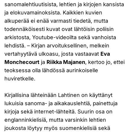
sanomalehtiuutisista, lehtien ja kirjojen kansista
ja elokuvamainoksista. Kaikkien kuvien
alkuperää ei enää varmasti tiedetä, mutta
todennäköisesti kuvat ovat lähtöisin poliisin
arkistosta, Youtube-videoilta sekä vanhoista
lehdistä. – Kirjan arvoituksellinen, melkein
vertahyytävä ulkoasu, josta vastaavat
Eva
Monchecourt
ja
Riikka Majanen
, kertoo jo, ettei
teoksessa olla lähdössä aurinkoiselle
huviretkelle.
Kirjallisina lähteinään Lahtinen on käyttänyt
lukuisia sanoma- ja aikakauslehtiä, painettuja
kirjoja sekä internet-lähteitä. Suurin osa on
englanninkielisiä, mutta varsinkin lehtien
joukosta löytyy myös suomenkielisiä sekä