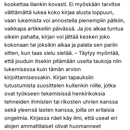
koskettaa liiankin kovasti. Ei myöskään tarvitse
välttämättä lukea koko kirjaa alusta loppuun,
vaan lukemista voi annostella pienempiin pätkiin,
vaikkapa artikkeliin päivässä. Ja jos alkaa tuntua
oikein pahalta, kirjan voi jättää kesken joko
kokonaan tai joksikin aikaa ja palata sen pariin
sitten, kun taas sielu sietää. – Täytyy myöntää,
että jouduin itsekin pitämään useita taukoja niin
lukemisessa kuin tämän arvion
kirjoittamisessakin. Kirjan tapauksiin
tutustumista suosittelen kuitenkin niille, jotka
ovat työkseen tekemisissä henkirikoksia
tehneiden ihmisten tai rikosten uhrien kanssa
sekä yleensä lasten kanssa, joilla on erilaisia
ongelmia. Kirjassa näet käy ilmi, että useat eri
alojen ammattilaiset olivat huomanneet