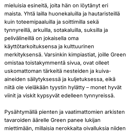
mieluisia esineitä, joita hän on löytänyt eri
maista. Yhtä lailla huonekaluilla ja hautaristeillä
kuin toteemipaaluilla ja soittimilla sekä
tynnyreillä, arkuilla, sotakaluilla, suksilla ja
pelivälineillä on jokaisella oma
käyttötarkoituksensa ja kulttuurinen
merkityksensä. Varsinkin kimpiastiat, joille Green
omistaa toistakymmentä sivua, ovat olleet
uskomattoman tärkeitä nesteiden ja kuiva-
aineiden säilytyksessä ja kuljetuksessa, eikä
niitä ole vieläkään tyystin hylätty – monet hyvät
viinit ja viskit kypsyvät edelleen tynnyreissä.
Pysähtymällä pienten ja vaatimattomien arkisten
tavaroiden äärelle Green panee lukijan
miettimään, millaisia nerokkaita oivalluksia niiden