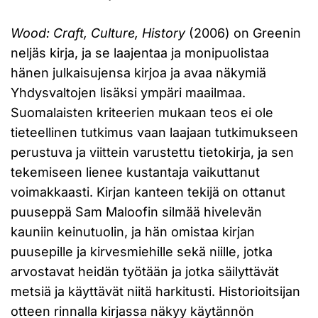
Wood: Craft, Culture, History
(2006) on Greenin
neljäs kirja, ja se laajentaa ja monipuolistaa
hänen julkaisujensa kirjoa ja avaa näkymiä
Yhdysvaltojen lisäksi ympäri maailmaa.
Suomalaisten kriteerien mukaan teos ei ole
tieteellinen tutkimus vaan laajaan tutkimukseen
perustuva ja viittein varustettu tietokirja, ja sen
tekemiseen lienee kustantaja vaikuttanut
voimakkaasti. Kirjan kanteen tekijä on ottanut
puuseppä Sam Maloofin silmää hivelevän
kauniin keinutuolin, ja hän omistaa kirjan
puusepille ja kirvesmiehille sekä niille, jotka
arvostavat heidän työtään ja jotka säilyttävät
metsiä ja käyttävät niitä harkitusti. Historioitsijan
otteen rinnalla kirjassa näkyy käytännön