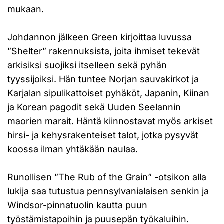
mukaan.
Johdannon jälkeen Green kirjoittaa luvussa
”Shelter” rakennuksista, joita ihmiset tekevät
arkisiksi suojiksi itselleen sekä pyhän
tyyssijoiksi. Hän tuntee Norjan sauvakirkot ja
Karjalan sipulikattoiset pyhäköt, Japanin, Kiinan
ja Korean pagodit sekä Uuden Seelannin
maorien marait. Häntä kiinnostavat myös arkiset
hirsi- ja kehysrakenteiset talot, jotka pysyvät
koossa ilman yhtäkään naulaa.
Runollisen ”The Rub of the Grain” -otsikon alla
lukija saa tutustua pennsylvanialaisen senkin ja
Windsor-pinnatuolin kautta puun
työstämistapoihin ja puusepän työkaluihin.