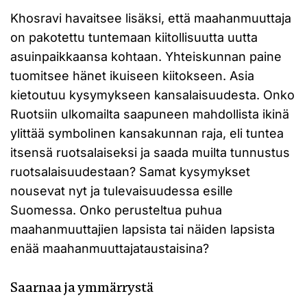
Khosravi havaitsee lisäksi, että maahanmuuttaja
on pakotettu tuntemaan kiitollisuutta uutta
asuinpaikkaansa kohtaan. Yhteiskunnan paine
tuomitsee hänet ikuiseen kiitokseen. Asia
kietoutuu kysymykseen kansalaisuudesta. Onko
Ruotsiin ulkomailta saapuneen mahdollista ikinä
ylittää symbolinen kansakunnan raja, eli tuntea
itsensä ruotsalaiseksi ja saada muilta tunnustus
ruotsalaisuudestaan? Samat kysymykset
nousevat nyt ja tulevaisuudessa esille
Suomessa. Onko perusteltua puhua
maahanmuuttajien lapsista tai näiden lapsista
enää maahanmuuttajataustaisina?
Saarnaa ja ymmärrystä