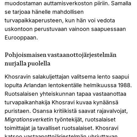
muodostaman auttamisverkoston piiriin. Samalla
se tarjoaa hänelle mahdollisen
turvapaikkaperusteen, kun hän voi vedota
uskontoon perustuvaan vainoon saapuessaan
Eurooppaan.
Pohjoismaisen vastaanottojärjestelmän
nurjalla puolella
Khosravin salakuljettajan valitsema lento saapui
lopulta Arlandan lentokentälle helmikuussa 1988.
Ruotsalaisen yhteiskunnan tapaa vastaanottaa
turvapaikanhakija Khosravi kuvaa kynäänsä
puristaen. Osansa kritiikistä saavat rajavalvojat,
Migrationsverketin
työntekijät, ruotsalaiset
toimittajat ja tavalliset ruotsalaiset. Khosravi
katsoo vastaanottojärjestelmän uhriuttavan,