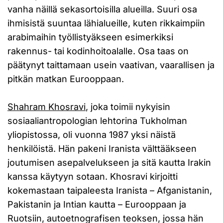
vanha näillä sekasortoisilla alueilla. Suuri osa
ihmisistä suuntaa lähialueille, kuten rikkaimpiin
arabimaihin työllistyäkseen esimerkiksi
rakennus- tai kodinhoitoalalle. Osa taas on
päätynyt taittamaan usein vaativan, vaarallisen ja
pitkän matkan Eurooppaan.
Shahram Khosravi
, joka toimii nykyisin
sosiaaliantropologian lehtorina Tukholman
yliopistossa, oli vuonna 1987 yksi näistä
henkilöistä. Hän pakeni Iranista välttääkseen
joutumisen asepalvelukseen ja sitä kautta Irakin
kanssa käytyyn sotaan. Khosravi kirjoitti
kokemastaan taipaleesta Iranista – Afganistanin,
Pakistanin ja Intian kautta – Eurooppaan ja
Ruotsiin, autoetnografisen teoksen, jossa hän