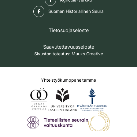
Facebook
Suomen Historiallinen Seura
Tietosuojaseloste
Saavutettavuusseloste
Sivuston toteutus:
Muuks Creative
Yhteistyökumppaneitamme