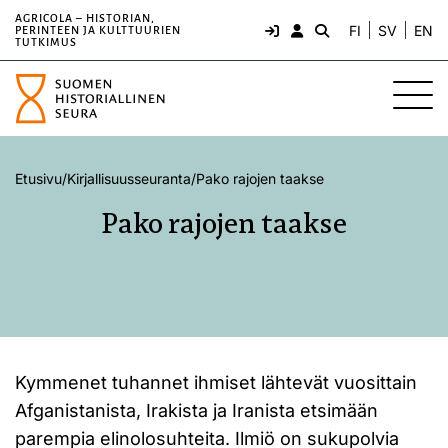
AGRICOLA – HISTORIAN,
FI
SV
EN
PERINTEEN JA KULTTUURIEN
TUTKIMUS
Etusivu
/
Kirjallisuusseuranta
/
Pako rajojen taakse
Pako rajojen taakse
Kymmenet tuhannet ihmiset lähtevät vuosittain
Afganistanista, Irakista ja Iranista etsimään
parempia elinolosuhteita. Ilmiö on sukupolvia