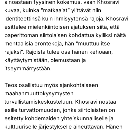
ainoastaan fyysinen kokemus, vaan Khosravi
kuvaa, kuinka ”matkaajat” ylittävät niin
identiteettinsä kuin ihmisyytensä rajoja. Khosravi
esittelee mielenkiintoisen ajatuksen siitä, että
paperittoman siirtolaisen kohdattua kylliksi näitä
mentaalisia erontekoja, hän ”muuttuu itse
rajaksi”. Rajoista tulee osa hänen kehoaan,
käyttäytymistään, olemustaan ja
itseymmärrystään.
Teos osallistuu myös ajankohtaiseen
maahanmuuttokysymysten
turvallistamiskeskusteluun. Khosravi nostaa
esille turvattomuuden, jonka siirtolaisten on
esitetty kohdemaiden yhteiskunnalliselle ja
kulttuuriselle järjestykselle aiheuttavan. Hänen