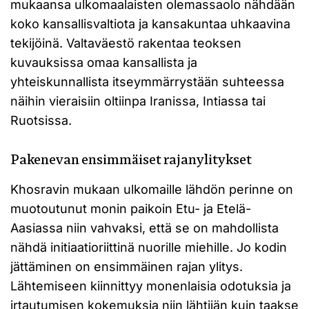
mukaansa ulkomaalaisten olemassaolo nähdään
koko kansallisvaltiota ja kansakuntaa uhkaavina
tekijöinä. Valtaväestö rakentaa teoksen
kuvauksissa omaa kansallista ja
yhteiskunnallista itseymmärrystään suhteessa
näihin vieraisiin oltiinpa Iranissa, Intiassa tai
Ruotsissa.
Pakenevan ensimmäiset rajanylitykset
Khosravin mukaan ulkomaille lähdön perinne on
muotoutunut monin paikoin Etu- ja Etelä-
Aasiassa niin vahvaksi, että se on mahdollista
nähdä initiaatioriittinä nuorille miehille. Jo kodin
jättäminen on ensimmäinen rajan ylitys.
Lähtemiseen kiinnittyy monenlaisia odotuksia ja
irtautumisen kokemuksia niin lähtijän kuin taakse