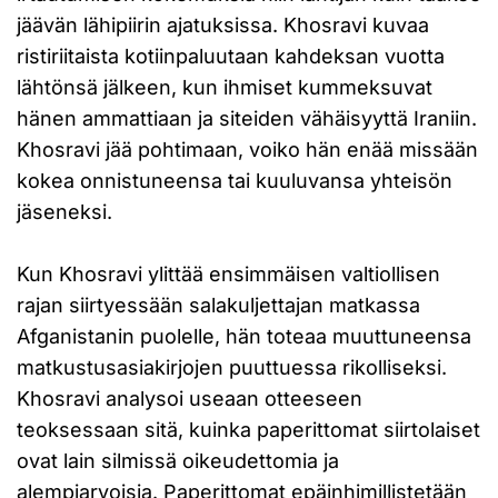
jäävän lähipiirin ajatuksissa. Khosravi kuvaa
ristiriitaista kotiinpaluutaan kahdeksan vuotta
lähtönsä jälkeen, kun ihmiset kummeksuvat
hänen ammattiaan ja siteiden vähäisyyttä Iraniin.
Khosravi jää pohtimaan, voiko hän enää missään
kokea onnistuneensa tai kuuluvansa yhteisön
jäseneksi.
Kun Khosravi ylittää ensimmäisen valtiollisen
rajan siirtyessään salakuljettajan matkassa
Afganistanin puolelle, hän toteaa muuttuneensa
matkustusasiakirjojen puuttuessa rikolliseksi.
Khosravi analysoi useaan otteeseen
teoksessaan sitä, kuinka paperittomat siirtolaiset
ovat lain silmissä oikeudettomia ja
alempiarvoisia. Paperittomat epäinhimillistetään