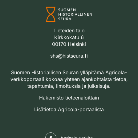
Tieteiden talo
Kirkkokatu 6
00170 Helsinki
shs@histseura.fi
Suomen Historiallisen Seuran ylläpitämä Agricola-
verkkoportaali kokoaa yhteen ajankohtaista tietoa,
tapahtumia, ilmoituksia ja julkaisuja.
Hakemisto tieteenaloittain
Lisätietoa Agricola-portaalista
Facebook
Agricola-verkko