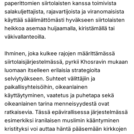
paperittomien siirtolaisten kanssa toimivista
salakuljettajista, rajavartijoista ja viranomaisista
käyttää säälimättömästi hyväkseen siirtolaisten
heikkoa asemaa huijaamalla, kiristämällä tai
väkivallanteoilla.
Ihminen, joka kulkee rajojen määrittämässä
siirtolaisjärjestelmässä, pyrkii Khosravin mukaan
luomaan itselleen erilaisia strategioita
selviytyäkseen. Suhteet välittäjiin ja
paikallisyhteisöihin, oikeanlainen
käyttäytyminen, vaatetus ja puhetapa sekä
oikeanlainen tarina menneisyydestä ovat
ratkaisevia. Tässä epävirallisessa järjestelmässä
esimerkiksi iranilaisen muslimin kääntyminen
kristityksi voi auttaa häntä pääsemään kirkkojen