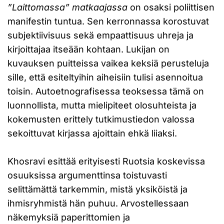
”Laittomassa” matkaajassa
on osaksi poliittisen
manifestin tuntua. Sen kerronnassa korostuvat
subjektiivisuus sekä empaattisuus uhreja ja
kirjoittajaa itseään kohtaan. Lukijan on
kuvauksen puitteissa vaikea keksiä perusteluja
sille, että esiteltyihin aiheisiin tulisi asennoitua
toisin. Autoetnografisessa teoksessa tämä on
luonnollista, mutta mielipiteet olosuhteista ja
kokemusten erittely tutkimustiedon valossa
sekoittuvat kirjassa ajoittain ehkä liiaksi.
Khosravi esittää erityisesti Ruotsia koskevissa
osuuksissa argumenttinsa toistuvasti
selittämättä tarkemmin, mistä yksiköistä ja
ihmisryhmistä hän puhuu. Arvostellessaan
näkemyksiä paperittomien ja