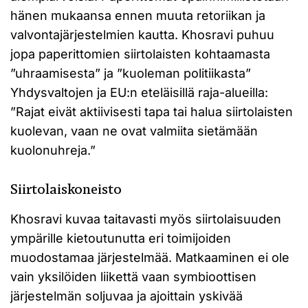
hänen mukaansa ennen muuta retoriikan ja
valvontajärjestelmien kautta. Khosravi puhuu
jopa paperittomien siirtolaisten kohtaamasta
”uhraamisesta” ja ”kuoleman politiikasta”
Yhdysvaltojen ja EU:n eteläisillä raja-alueilla:
”Rajat eivät aktiivisesti tapa tai halua siirtolaisten
kuolevan, vaan ne ovat valmiita sietämään
kuolonuhreja.”
Siirtolaiskoneisto
Khosravi kuvaa taitavasti myös siirtolaisuuden
ympärille kietoutunutta eri toimijoiden
muodostamaa järjestelmää. Matkaaminen ei ole
vain yksilöiden liikettä vaan symbioottisen
järjestelmän soljuvaa ja ajoittain yskivää