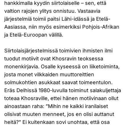
hankkimalla kyydin siirtolaiselle – sen, että
valtion rajojen ylitys onnistuu. Vastaavia
järjestelmiä toimii paitsi Lähi-idässä ja Etelä-
Aasiassa, niin myös esimerkiksi Pohjois-Afrikan
ja Etelä-Euroopan välillä.
Siirtolaisjärjestelmissä toimivien ihmisten ilmi
tuodut motiivit ovat Khosravin teoksessa
monenkirjavia. Osalle kyseessä on liiketoiminta,
josta monet vilkkaiden muuttoreittien
solmukohtien asukkaat saavat toimeentulon.
Eräs Delhissä 1980-luvulla toiminut salakuljettaja
toteaa Khosraville, ettei hänen motiivinaan ollut
ainoastaan raha: ”Mihin ne kaikki iranilaiset
olisivat muuten menneet, jos en olisi auttanut
heitä?” Ei kuitenkaan sovi unohtaa, että osa