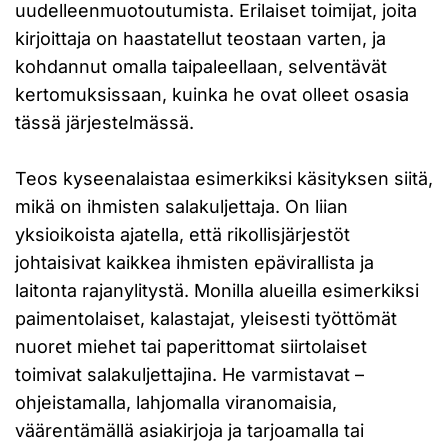
uudelleenmuotoutumista. Erilaiset toimijat, joita
kirjoittaja on haastatellut teostaan varten, ja
kohdannut omalla taipaleellaan, selventävät
kertomuksissaan, kuinka he ovat olleet osasia
tässä järjestelmässä.
Teos kyseenalaistaa esimerkiksi käsityksen siitä,
mikä on ihmisten salakuljettaja. On liian
yksioikoista ajatella, että rikollisjärjestöt
johtaisivat kaikkea ihmisten epävirallista ja
laitonta rajanylitystä. Monilla alueilla esimerkiksi
paimentolaiset, kalastajat, yleisesti työttömät
nuoret miehet tai paperittomat siirtolaiset
toimivat salakuljettajina. He varmistavat –
ohjeistamalla, lahjomalla viranomaisia,
väärentämällä asiakirjoja ja tarjoamalla tai