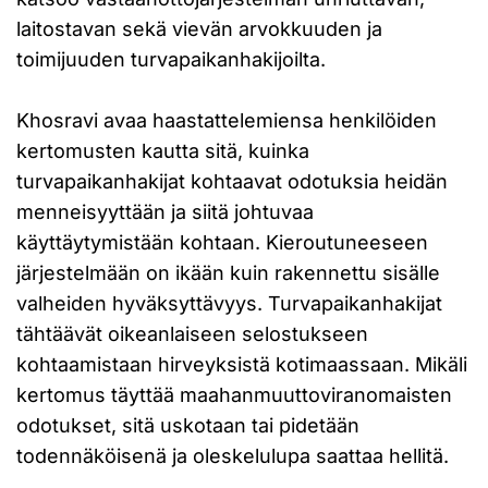
laitostavan sekä vievän arvokkuuden ja
toimijuuden turvapaikanhakijoilta.
Khosravi avaa haastattelemiensa henkilöiden
kertomusten kautta sitä, kuinka
turvapaikanhakijat kohtaavat odotuksia heidän
menneisyyttään ja siitä johtuvaa
käyttäytymistään kohtaan. Kieroutuneeseen
järjestelmään on ikään kuin rakennettu sisälle
valheiden hyväksyttävyys. Turvapaikanhakijat
tähtäävät oikeanlaiseen selostukseen
kohtaamistaan hirveyksistä kotimaassaan. Mikäli
kertomus täyttää maahanmuuttoviranomaisten
odotukset, sitä uskotaan tai pidetään
todennäköisenä ja oleskelulupa saattaa hellitä.