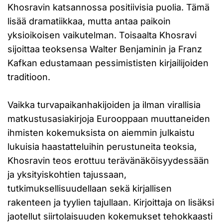
Khosravin katsannossa positiivisia puolia. Tämä
lisää dramatiikkaa, mutta antaa paikoin
yksioikoisen vaikutelman. Toisaalta Khosravi
sijoittaa teoksensa Walter Benjaminin ja Franz
Kafkan edustamaan pessimististen kirjailijoiden
traditioon.
Vaikka turvapaikanhakijoiden ja ilman virallisia
matkustusasiakirjoja Eurooppaan muuttaneiden
ihmisten kokemuksista on aiemmin julkaistu
lukuisia haastatteluihin perustuneita teoksia,
Khosravin teos erottuu terävänäköisyydessään
ja yksityiskohtien tajussaan,
tutkimuksellisuudellaan sekä kirjallisen
rakenteen ja tyylien tajullaan. Kirjoittaja on lisäksi
jaotellut siirtolaisuuden kokemukset tehokkaasti