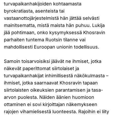
turvapaikanhakijoiden kohtaamasta
byrokratiasta, asenteista tai
vastaanottojärjestelmistä hän jättää selvästi
mainitsematta, mistä maista hän puhuu. Lukija
jää pohtimaan, onko kysymyksessä Khosravin
parhaiten tuntema Ruotsin tilanne vai
mahdollisesti Euroopan unionin todellisuus.
Samoin toisarvoisiksi jäävät ne ihmiset, jotka
näkevät paperittomat siirtolaiset ja
turvapaikanhakijat inhimillisestä näkökulmasta –
ihmiset, jotka saarnaavat Khosravin tapaan
siirtolaisten oikeuksien parantamisen ja tasa-
arvon puolesta. Näiden äänien huomioon
ottaminen ei sovi kirjoittajan näkemykseen
rajojen vihamielisestä luonteesta. Rajoihin ei liity