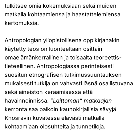
tulkitsee omia kokemuksiaan sekä muiden
matkalla kohtaamiensa ja haastattelemiensa
kertomuksia.
Antropologian yliopistollisena oppikirjanakin
käytetty teos on luonteeltaan osittain
omaelämänkerrallinen ja toisaalta teoreettis-
tieteellinen. Antropologiassa perinteisesti
suositun etnografisen tutkimussuuntauksen
mukaisesti tutkija on vahvasti läsnä osallistuvana
sekä aineiston keräämisessä että
havainnoinnissa.
”Laittoman” matkaajan
kerronta saa paikoin kaunokirjallisia sävyjä
Khosravin kuvatessa elävästi matkalla
kohtaamiaan olosuhteita ja tunnetiloja.