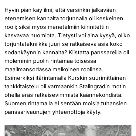
Hyvin pian käy ilmi, että varsinkin jalkaväen
etenemisen kannalta torjunnalla oli keskeinen
rooli; siksi myös menetelmiin kiinnitettiin
kasvavaa huomiota. Tietysti voi aina kysyä, oliko
torjuntatekniikka juuri se ratkaiseva asia koko
sodankäynnin kannalta? Kiistatta panssareilla oli
molemmin puolin rintamaa toisessa
maailmansodassa melkoinen roolinsa.
Esimerkiksi itärintamalla Kurskin suurimittainen
tankkitaistelu oli varmaankin Stalingradin motin
ohella eräs ratkaisevimmista käännekohdista.
Suomen rintamalla ei sentään moisia tuhansien
panssarivaunujen yhteenottoja käyty.