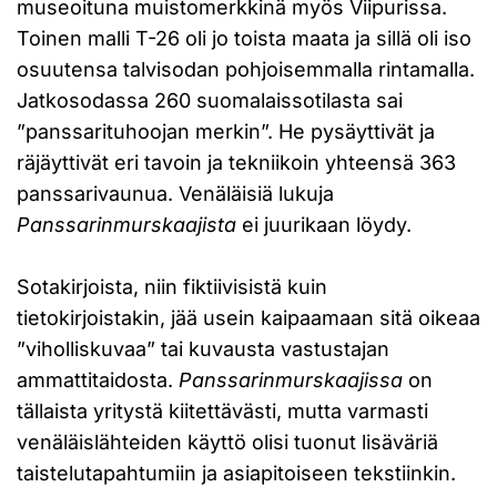
museoituna muistomerkkinä myös Viipurissa.
Toinen malli T-26 oli jo toista maata ja sillä oli iso
osuutensa talvisodan pohjoisemmalla rintamalla.
Jatkosodassa 260 suomalaissotilasta sai
”panssarituhoojan merkin”. He pysäyttivät ja
räjäyttivät eri tavoin ja tekniikoin yhteensä 363
panssarivaunua. Venäläisiä lukuja
Panssarinmurskaajista
ei juurikaan löydy.
Sotakirjoista, niin fiktiivisistä kuin
tietokirjoistakin, jää usein kaipaamaan sitä oikeaa
”viholliskuvaa” tai kuvausta vastustajan
ammattitaidosta.
Panssarinmurskaajissa
on
tällaista yritystä kiitettävästi, mutta varmasti
venäläislähteiden käyttö olisi tuonut lisäväriä
taistelutapahtumiin ja asiapitoiseen tekstiinkin.