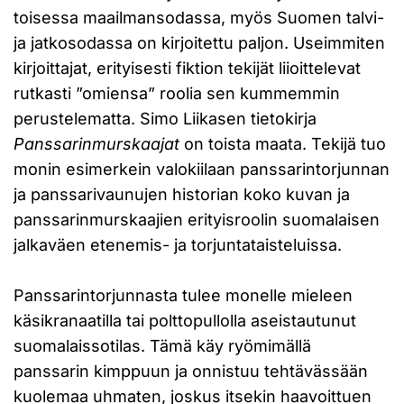
toisessa maailmansodassa, myös Suomen talvi-
ja jatkosodassa on kirjoitettu paljon. Useimmiten
kirjoittajat, erityisesti fiktion tekijät liioittelevat
rutkasti ”omiensa” roolia sen kummemmin
perustelematta. Simo Liikasen tietokirja
Panssarinmurskaajat
on toista maata. Tekijä tuo
monin esimerkein valokiilaan panssarintorjunnan
ja panssarivaunujen historian koko kuvan ja
panssarinmurskaajien erityisroolin suomalaisen
jalkaväen etenemis- ja torjuntataisteluissa.
Panssarintorjunnasta tulee monelle mieleen
käsikranaatilla tai polttopullolla aseistautunut
suomalaissotilas. Tämä käy ryömimällä
panssarin kimppuun ja onnistuu tehtävässään
kuolemaa uhmaten, joskus itsekin haavoittuen