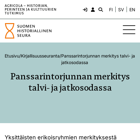
AGRICOLA – HISTORIAN,
FI
SV
EN
PERINTEEN JA KULTTUURIEN
TUTKIMUS
Etusivu
/
Kirjallisuusseuranta
/
Panssarintorjunnan merkitys talvi- ja
jatkosodassa
Panssarintorjunnan merkitys
talvi- ja jatkosodassa
Yksittäisten erikoisryhmien merkityksestä