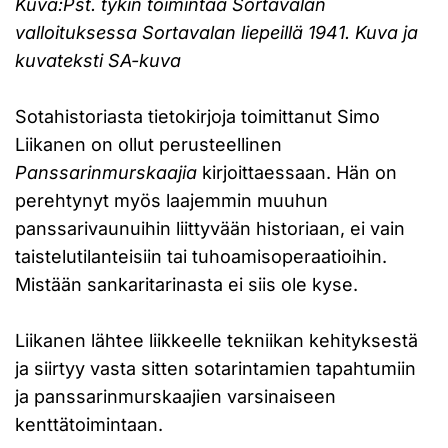
Kuva:
Pst. tykin toimintaa Sortavalan
valloituksessa
Sortavalan liepeillä 1941. Kuva ja
kuvateksti SA-kuva
Sotahistoriasta tietokirjoja toimittanut Simo
Liikanen on ollut perusteellinen
Panssarinmurskaajia
kirjoittaessaan. Hän on
perehtynyt myös laajemmin muuhun
panssarivaunuihin liittyvään historiaan, ei vain
taistelutilanteisiin tai tuhoamisoperaatioihin.
Mistään sankaritarinasta ei siis ole kyse.
Liikanen lähtee liikkeelle tekniikan kehityksestä
ja siirtyy vasta sitten sotarintamien tapahtumiin
ja panssarinmurskaajien varsinaiseen
kenttätoimintaan.