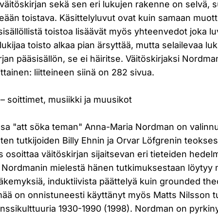
äitöskirjan sekä sen eri lukujen rakenne on selvä, 
eään toistava. Käsittelyluvut ovat kuin samaan muottii
 sisällöllistä toistoa lisäävät myös yhteenvedot joka l
kijaa toisto alkaa pian ärsyttää, mutta selailevaa luki
irjan pääsisällön, se ei häiritse. Väitöskirjaksi Nordm
tainen: liitteineen siinä on 282 sivua.
– soittimet, musiikki ja muusikot
a "att söka teman" Anna-Maria Nordman on valinnu
isten tutkijoiden Billy Ehnin ja Orvar Löfgrenin teokse
 osoittaa väitöskirjan sijaitsevan eri tieteiden hedel
 Nordmanin mielestä hänen tutkimuksestaan löytyy n
kemyksiä, induktiivista päättelyä kuin grounded theor
ä on onnistuneesti käyttänyt myös Matts Nilsson t
anssikulttuuria 1930-1990 (1998). Nordman on pyrkiny