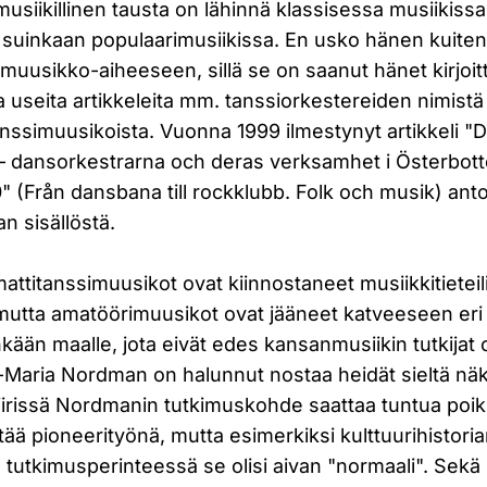
iikillinen tausta on lähinnä klassisessa musiikissa
i suinkaan populaarimusiikissa. En usko hänen kuit
imuusikko-aiheeseen, sillä se on saanut hänet kirjoi
a useita artikkeleita mm. tanssiorkestereiden nimistä 
nssimuusikoista. Vuonna 1999 ilmestynyt artikkeli "De
– dansorkestrarna och deras verksamhet i Österbot
" (Från dansbana till rockklubb. Folk och musik) ant
an sisällöstä.
attitanssimuusikot ovat kiinnostaneet musiikkitieteilij
mutta amatöörimuusikot ovat jääneet katveeseen eri 
nkään maalle, jota eivät edes kansanmusiikin tutkijat
aria Nordman on halunnut nostaa heidät sieltä näky
iirissä Nordmanin tutkimuskohde saattaa tuntua poikk
tää pioneerityönä, mutta esimerkiksi kulttuurihistor
 tutkimusperinteessä se olisi aivan "normaali". Sekä