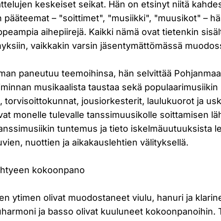
telujen keskeiset seikat. Hän on etsinyt niitä kahd
 pääteemat – "soittimet", "musiikki", "muusikot" – hä
ppeampia aihepiirejä. Kaikki nämä ovat tietenkin sisäl
yksiin, vaikkakin varsin jäsentymättömässä muodos
an paneutuu teemoihinsa, hän selvittää Pohjanmaa 
iminnan musikaalista taustaa sekä populaarimusiikin l
 torvisoittokunnat, jousiorkesterit, laulukuorot ja us
ivat monelle tulevalle tanssimuusikolle soittamisen lä
anssimusiikin tuntemus ja tieto iskelmäuutuuksista le
vien, nuottien ja aikakauslehtien välityksellä.
yhtyeen kokoonpano
n ytimen olivat muodostaneet viulu, hanuri ja klarin
uharmoni ja basso olivat kuuluneet kokoonpanoihin.