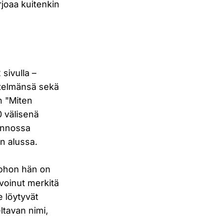
rjoaa kuitenkin
sivulla –
etelmänsä sekä
n "Miten
0 välisenä
annossa
en alussa.
johon hän on
 voinut merkitä
 löytyvät
ltavan nimi,