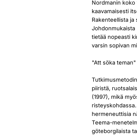
Nordmanin koko v
kaavamaisesti its
Rakenteellista ja
Johdonmukaista lu
tietää nopeasti k
varsin sopivan mit
"Att söka teman" 
Tutkimusmetodins
piiristä, ruotsala
(1997), mikä myös
risteyskohdassa.
hermeneuttisia nä
Teema-menetelmä
göteborgilaista t