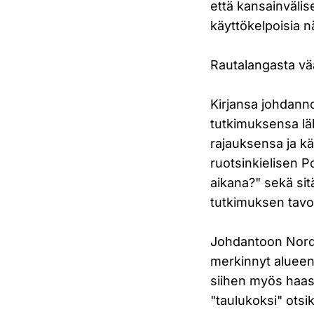
että kansainvälis
käyttökelpoisia n
Rautalangasta v
Kirjansa johdanno
tutkimuksensa lä
rajauksensa ja k
ruotsinkielisen 
aikana?" sekä si
tutkimuksen tavoi
Johdantoon Nordm
merkinnyt alueen 
siihen myös haas
"taulukoksi" otsi