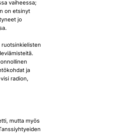
essa vaiheessa;
n on etsinyt
tyneet jo
sa.
ruotsinkielisten
eviämisteitä.
konnollinen
htökohdat ja
visi radion,
etti, mutta myös
 Tanssiyhtyeiden