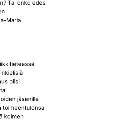
iin? Tai onko edes
en
na-Maria
ikkitieteessä
nkielisiä
us olisi
tai
joiden jäsenille
en toimeentulonsa
itä kolmen