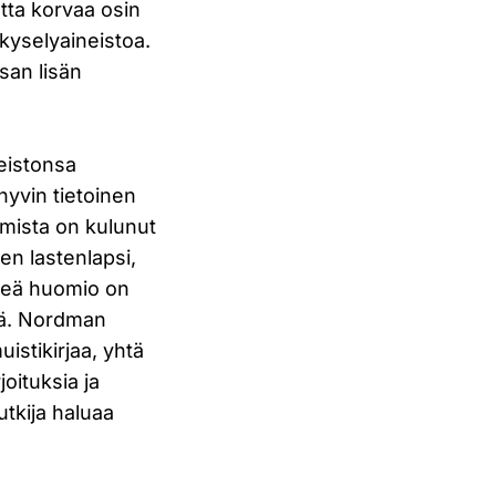
etta korvaa osin
kyselyaineistoa.
isan lisän
eistonsa
yvin tietoinen
tumista on kulunut
ien lastenlapsi,
rkeä huomio on
ssä. Nordman
istikirjaa, yhtä
joituksia ja
utkija haluaa