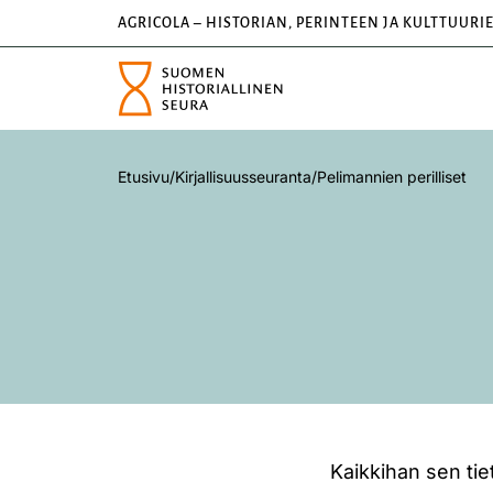
AGRICOLA – HISTORIAN, PERINTEEN JA KULTTUURI
Etusivu
/
Kirjallisuusseuranta
/
Pelimannien perilliset
Kaikkihan sen tiet