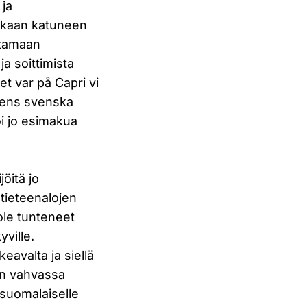
 ja
enkaan katuneen
ttamaan
ja soittimista
t var på Capri vi
tens svenska
oi jo esimakua
öitä jo
tieteenalojen
 ole tunteneet
ville.
eavalta ja siellä
ian vahvassa
 suomalaiselle