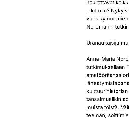
naurattavat kaikk
ollut niin? Nykyi
vuosikymmenien 
Nordmanin tutki
Uranaukaisija mus
Anna-Maria Nordm
tutkimuksellaan T
amatööritanssiork
lähestymistapans
kulttuurihistoria
tanssimusiikin so
muista töistä. Vä
teeman, soittimie