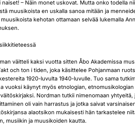
i naiset! – Näin monet uskovat. Mutta onko todella n
sistä muusikoista en uskalla sanoa mitään ja menneid
muusikoista kehotan ottamaan selvää lukemalla An
muksen.
iikkitieteessä
an väitteli kaksi vuotta sitten Åbo Akademissa musi
akt och ton i tiden, joka käsittelee Pohjanmaan ruotsi
estereita 1920-luvulta 1940-luvulle. Tuo sama tutkim
a vuoksi käynyt myös etnologian, etnomusikologian 
n väitöskirjaksi. Nordman tutkii nimenomaan yhtyeitä, 
ittaminen oli vain harrastus ja jotka saivat varsinais
itöskirjansa alaotsikon mukaisesti hän tarkastelee ni
n, musiikin ja muusikoiden kautta.