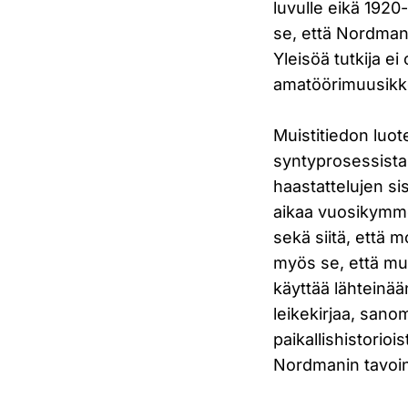
luvulle eikä 1920
se, että Nordman
Yleisöä tutkija ei
amatöörimuusikk
Muistitiedon luo
syntyprosessista
haastattelujen sis
aikaa vuosikymmeni
sekä siitä, että
myös se, että mui
käyttää lähteinää
leikekirjaa, sanom
paikallishistorioi
Nordmanin tavoin 