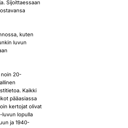
ja. Sijoittaessaan
rvostavansa
annossa, kuten
kunkin luvun
maan
 noin 20-
allinen
titietoa. Kaikki
ikot pääasiassa
oin kertojat olivat
-luvun lopulla
puun ja 1940-