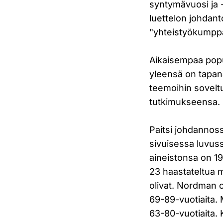
syntymävuosi ja -
luettelon johdant
"yhteistyökumpp
Aikaisempaa popu
yleensä on tapana
teemoihin soveltu
tutkimukseensa.
Paitsi johdannos
sivuisessa luvus
aineistonsa on 19
23 haastateltua 
olivat. Nordman on
69-89-vuotiaita. 
63-80-vuotiaita. 