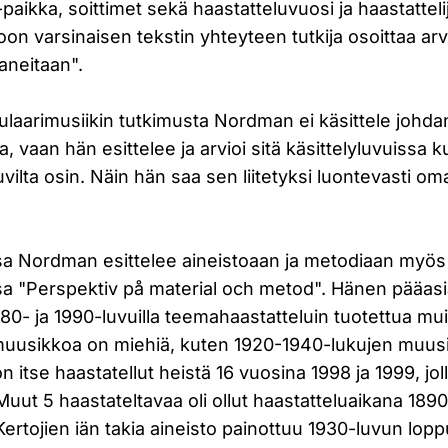
paikka, soittimet sekä haastatteluvuosi ja haastatteli
oon varsinaisen tekstin yhteyteen tutkija osoittaa a
aneitaan".
laarimusiikin tutkimusta Nordman ei käsittele johd
, vaan hän esittelee ja arvioi sitä käsittelyluvuissa 
vilta osin. Näin hän saa sen liitetyksi luontevasti o
sa Nordman esittelee aineistoaan ja metodiaan myös
sa "Perspektiv på material och metod". Hänen pääasi
80- ja 1990-luvuilla teemahaastatteluin tuotettua muis
muusikkoa on miehiä, kuten 1920-1940-lukujen muus
 itse haastatellut heistä 16 vuosina 1998 ja 1999, joll
Muut 5 haastateltavaa oli ollut haastatteluaikana 1890
Kertojien iän takia aineisto painottuu 1930-luvun lop