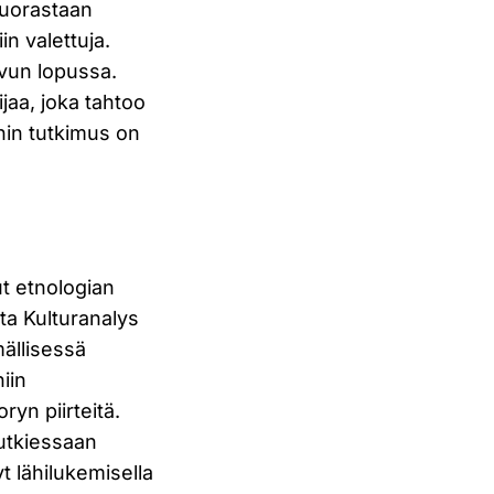
suorastaan
n valettuja.
uvun lopussa.
jaa, joka tahtoo
anin tutkimus on
t etnologian
sta Kulturanalys
mällisessä
iin
yn piirteitä.
utkiessaan
t lähilukemisella