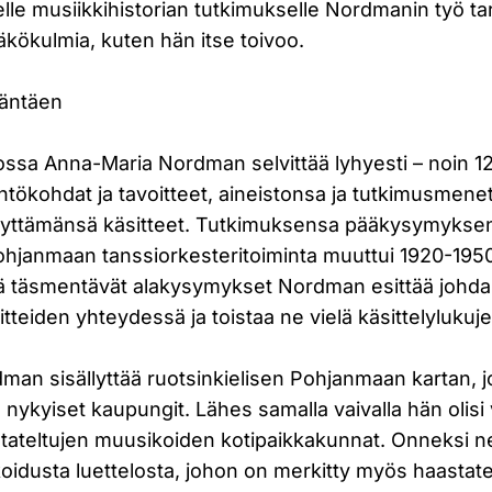
elle musiikkihistorian tutkimukselle Nordmanin työ ta
äkökulmia, kuten hän itse toivoo.
ääntäen
ssa Anna-Maria Nordman selvittää lyhyesti – noin 12 
htökohdat ja tavoitteet, aineistonsa ja tutkimusmen
äyttämänsä käsitteet. Tutkimuksensa pääkysymykse
Pohjanmaan tanssiorkesteritoiminta muuttui 1920-195
tä täsmentävät alakysymykset Nordman esittää johd
tteiden yhteydessä ja toistaa ne vielä käsittelylukuj
an sisällyttää ruotsinkielisen Pohjanmaan kartan, 
nykyiset kaupungit. Lähes samalla vaivalla hän olisi
tateltujen muusikoiden kotipaikkakunnat. Onneksi ne
koidusta luettelosta, johon on merkitty myös haastate