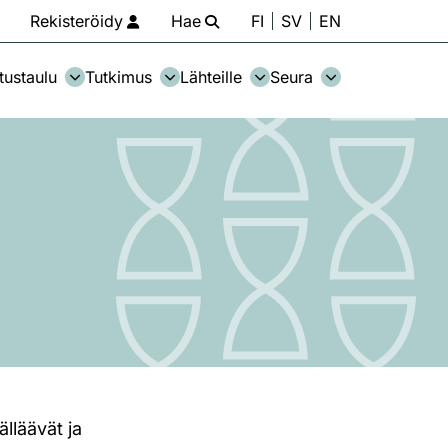
Rekisteröidy
Hae
FI
SV
EN
tustaulu
Tutkimus
Lähteille
Seura
älläävät ja