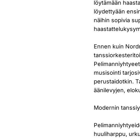
löytämään haastat
löydettyään ensin
näihin sopivia su
haastattelukysym
Ennen kuin Nordm
tanssiorkesterito
Pelimanniyhtyeet,
musisointi tarjos
perustaidotkin. T
äänilevyjen, eloku
Modernin tanssi
Pelimanniyhtyeide
huuliharppu, urk