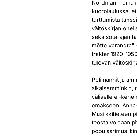
Nordmanin oma mus
kuorolaulussa, e
tarttumista tanss
väitöskirjan ohell
sekä sota-ajan ta
mötte varandra" 
trakter 1920-1950
tulevan väitöskirj
Pelimannit ja amm
aikaisemminkin, 
väliselle ei-kene
omakseen. Anna-M
Musiikkitieteen p
teosta voidaan pi
populaarimusiikin