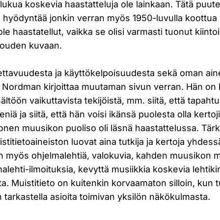
-lukua koskevia haastatteluja ole lainkaan. Tätä puut
 hyödyntää jonkin verran myös 1950-luvulla koottua 
 ole haastatellut, vaikka se olisi varmasti tuonut kiinto
ouden kuvaan.
tettavuudesta ja käyttökelpoisuudesta sekä oman ain
 Nordman kirjoittaa muutaman sivun verran. Hän on h
ältöön vaikuttavista tekijöistä, mm. siitä, että tapah
ä ja siitä, että hän voisi ikänsä puolesta olla kertoj
 monen muusikon puoliso oli läsnä haastattelussa. Tä
stitietoaineiston luovat aina tutkija ja kertoja yhde
n myös ohjelmalehtiä, valokuvia, kahden muusikon mu
alehti-ilmoituksia, kevyttä musiikkia koskevia lehtikir
sta. Muistitieto on kuitenkin korvaamaton silloin, kun t
tarkastella asioita toimivan yksilön näkökulmasta.