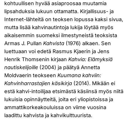
kohtuullisen hyvää asiaproosaa muutamia
lipsahduksia lukuun ottamatta. Kirjallisuus- ja
Internet-lähteitä on teoksen lopussa kaksi sivua,
mutta lisää kahvinautintoja lukija löytää myös
aikaisemmin suomeksi ilmestyneistä teoksista
Armas J. Pullan
Kahvista
(1976) alkaen. Sen
luettuaan voi edetä Rasmus Kjaerin ja Jens
Henrik Thomsenin kirjaan
Kahvia: Elämyksiä
nautiskelijoille
(2004) ja päätyä Annetta
Moldvaerin teokseen
Kuumana kahviin:
Kahvinharrastajien käsikirja
(2014). Mikään ei
estä kahvi-intoilijaa etsimästä käsiinsä myös niitä
lukuisia opinnäytteitä, joita eri yliopistoissa ja
ammattikorkeakouluissa on viime vuosina
laadittu kahvista ja kahvikulttuurista.