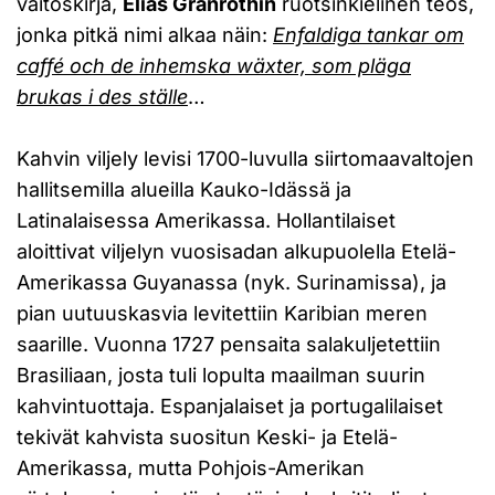
väitöskirja,
Elias Granrothin
ruotsinkielinen teos,
jonka pitkä nimi alkaa näin:
Enfaldiga tankar om
caffé och de inhemska wäxter, som pläga
brukas i des ställe
…
Kahvin viljely levisi 1700-luvulla siirtomaavaltojen
hallitsemilla alueilla Kauko-Idässä ja
Latinalaisessa Amerikassa. Hollantilaiset
aloittivat viljelyn vuosisadan alkupuolella Etelä-
Amerikassa Guyanassa (nyk. Surinamissa), ja
pian uutuuskasvia levitettiin Karibian meren
saarille. Vuonna 1727 pensaita salakuljetettiin
Brasiliaan, josta tuli lopulta maailman suurin
kahvintuottaja. Espanjalaiset ja portugalilaiset
tekivät kahvista suositun Keski- ja Etelä-
Amerikassa, mutta Pohjois-Amerikan