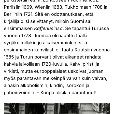
Pariisiin 1669, Wieniin 1683, Tukholmaan 1708 ja
Berliiniin 1721. Sitä en odottanutkaan, että
kirjailija olisi selvittänyt, milloin Suomi sai
ensimmäisen
Kaffehusinsa
. Se tapahtui Turussa
vuonna 1778. Juomaa oli nautittu täällä
syrjäkulmillakin jo aikaisemminkin, sillä
ensimmäinen kahvilasti oli tuotu Ruotsiin vuonna
1685 ja Turun porvarit olivat alkaneet rahdata
kahvia laivoillaan 1720-luvulla. Kahvi piristi ja
virkisti, mutta eurooppalaiset uskoivat juoman
myös parantavan melkeinpä vaivan kuin vaivan,
ainakin alkoholismin, kihdin, isorokon ja
pahoinvoinnin. – Kunpa olisikin parantanut!