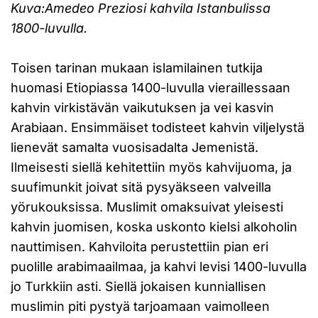
Kuva:
Amedeo Preziosi kahvila Istanbulissa
1800-luvulla.
Toisen tarinan mukaan islamilainen tutkija
huomasi Etiopiassa 1400-luvulla vieraillessaan
kahvin virkistävän vaikutuksen ja vei kasvin
Arabiaan. Ensimmäiset todisteet kahvin viljelystä
lienevät samalta vuosisadalta Jemenistä.
Ilmeisesti siellä kehitettiin myös kahvijuoma, ja
suufimunkit joivat sitä pysyäkseen valveilla
yörukouksissa. Muslimit omaksuivat yleisesti
kahvin juomisen, koska uskonto kielsi alkoholin
nauttimisen. Kahviloita perustettiin pian eri
puolille arabimaailmaa, ja kahvi levisi 1400-luvulla
jo Turkkiin asti. Siellä jokaisen kunniallisen
muslimin piti pystyä tarjoamaan vaimolleen