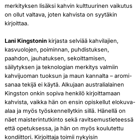
merkityksen lisäksi kahvin kulttuurinen vaikutus
on ollut valtava, joten kahvista on syytäkin
kirjoittaa.
Lani Kingstonin
kirjasta selviää kahvilajien,
kasvuolojen, poiminnan, puhdistuksen,
paahdon, jauhatuksen, sekoittamisen,
säilytyksen ja teknologian merkitys valmiin
kahvijuoman tuoksun ja maun kannalta – aromi-
sanaa tekijä ei käytä. Alkujaan australialainen
Kingston onkin sopiva henkilö kirjoittamaan
kahvista, vaikka hän on ensin opiskellut elokuva-
alaa ja myös työskennellytkin sillä. Hänellä on
näet maisterintutkinto sekä ravitsemustieteessä
että opetuksessa, ja hän on myös koulutettu
kondiittori. Kirjoittaja toimii nykyisin