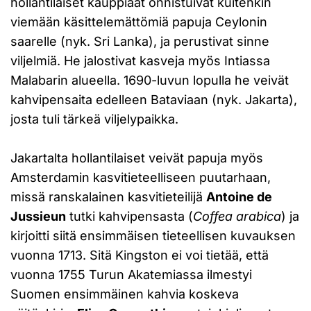
hollantilaiset kauppiaat onnistuivat kuitenkin
viemään käsittelemättömiä papuja Ceylonin
saarelle (nyk. Sri Lanka), ja perustivat sinne
viljelmiä. He jalostivat kasveja myös Intiassa
Malabarin alueella. 1690-luvun lopulla he veivät
kahvipensaita edelleen Bataviaan (nyk. Jakarta),
josta tuli tärkeä viljelypaikka.
Jakartalta hollantilaiset veivät papuja myös
Amsterdamin kasvitieteelliseen puutarhaan,
missä ranskalainen kasvitieteilijä
Antoine de
Jussieun
tutki kahvipensasta (
Coffea arabica
) ja
kirjoitti siitä ensimmäisen tieteellisen kuvauksen
vuonna 1713. Sitä Kingston ei voi tietää, että
vuonna 1755 Turun Akatemiassa ilmestyi
Suomen ensimmäinen kahvia koskeva