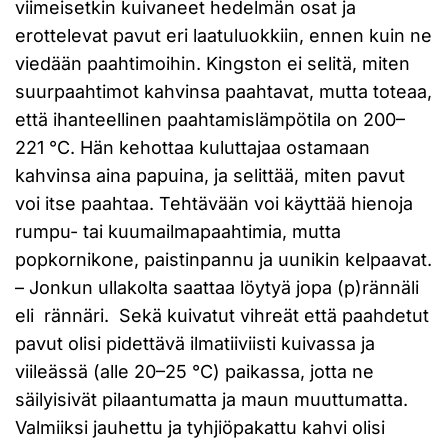
viimeisetkin kuivaneet hedelmän osat ja
erottelevat pavut eri laatuluokkiin, ennen kuin ne
viedään paahtimoihin. Kingston ei selitä, miten
suurpaahtimot kahvinsa paahtavat, mutta toteaa,
että ihanteellinen paahtamislämpötila on 200–
221 °C. Hän kehottaa kuluttajaa ostamaan
kahvinsa aina papuina, ja selittää, miten pavut
voi itse paahtaa. Tehtävään voi käyttää hienoja
rumpu- tai kuumailmapaahtimia, mutta
popkornikone, paistinpannu ja uunikin kelpaavat.
– Jonkun ullakolta saattaa löytyä jopa (p)rännäli
eli rännäri. Sekä kuivatut vihreät että paahdetut
pavut olisi pidettävä ilmatiiviisti kuivassa ja
viileässä (alle 20–25 °C) paikassa, jotta ne
säilyisivät pilaantumatta ja maun muuttumatta.
Valmiiksi jauhettu ja tyhjiöpakattu kahvi olisi