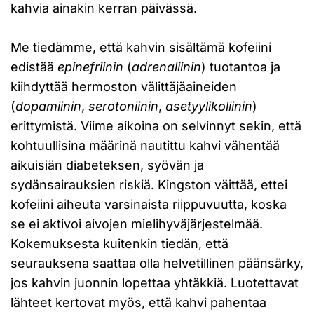
kahvia ainakin kerran päivässä.
Me tiedämme, että kahvin sisältämä kofeiini
edistää
epinefriinin
(
adrenaliinin
) tuotantoa ja
kiihdyttää hermoston välittäjäaineiden
(
dopamiinin
,
serotoniinin
,
asetyylikoliinin
)
erittymistä. Viime aikoina on selvinnyt sekin, että
kohtuullisina määrinä nautittu kahvi vähentää
aikuisiän diabeteksen, syövän ja
sydänsairauksien riskiä. Kingston väittää, ettei
kofeiini aiheuta varsinaista riippuvuutta, koska
se ei aktivoi aivojen mielihyväjärjestelmää.
Kokemuksesta kuitenkin tiedän, että
seurauksena saattaa olla helvetillinen päänsärky,
jos kahvin juonnin lopettaa yhtäkkiä. Luotettavat
lähteet kertovat myös, että kahvi pahentaa