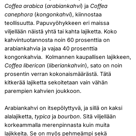
Coffea arabica
(
arabiankahvi
) ja
Coffea
canephora
(
kongonkahvi
), kiinnostaa
teollisuutta. Papuvyöhykkeen eri maissa
viljellään näistä yhtä tai kahta lajiketta. Koko
kahvintuotannosta noin 60 prosenttia on
arabiankahvia ja vajaa 40 prosenttia
kongonkahvia. Kolmannen kaupallisen lajikkeen,
Coffea liberican
(
liberiankahvin
), sato on noin
prosentin verran kokonaismäärästä. Tätä
kitkerää lajiketta sekoitetaan vain vähän
parempien kahvien joukkoon.
Arabiankahvi on itsepölyttyvä, ja sillä on kaksi
alalajiketta,
typica
ja
bourbon
. Sitä viljellään
korkeammalla merenpinnasta kuin muita
lajikkeita. Se on myös pehmeämpi sekä