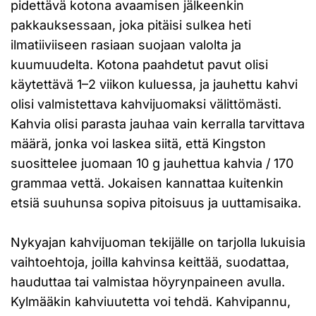
pidettävä kotona avaamisen jälkeenkin
pakkauksessaan, joka pitäisi sulkea heti
ilmatiiviiseen rasiaan suojaan valolta ja
kuumuudelta. Kotona paahdetut pavut olisi
käytettävä 1–2 viikon kuluessa, ja jauhettu kahvi
olisi valmistettava kahvijuomaksi välittömästi.
Kahvia olisi parasta jauhaa vain kerralla tarvittava
määrä, jonka voi laskea siitä, että Kingston
suosittelee juomaan 10 g jauhettua kahvia / 170
grammaa vettä. Jokaisen kannattaa kuitenkin
etsiä suuhunsa sopiva pitoisuus ja uuttamisaika.
Nykyajan kahvijuoman tekijälle on tarjolla lukuisia
vaihtoehtoja, joilla kahvinsa keittää, suodattaa,
hauduttaa tai valmistaa höyrynpaineen avulla.
Kylmääkin kahviuutetta voi tehdä. Kahvipannu,