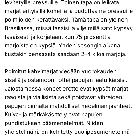
levitetyille pressuille. Toinen tapa on leikata
marjat erityisillä koneilla ja pudottaa ne pressuille
poimijoiden kerättäväksi. Tämä tapa on yleinen
Brasiliassa, missä tasaisilla viljelmillä sato kypsyy
tasaisesti ja korjataan, kun 75 prosenttia
marjoista on kypsiä. Yhden sesongin aikana
kustakin pensaasta saadaan 2–4 kiloa marjoja.
Poimitut kahvimarjat viedään vuorokauden
sisällä jalostamoon, jottei papujen laatu kärsisi.
Jalostamossa koneet erottelevat kypsät marjat
raaoista ja viallisista sekä poistavat vihreiden
papujen pinnalta mahdolliset hedelmän jäänteet.
Kuiva- ja märkäkäsittely ovat papujen
puhdistuksen päämenetelmät. Niiden
yhdistelmänä on kehitetty puolipesumenetelmä