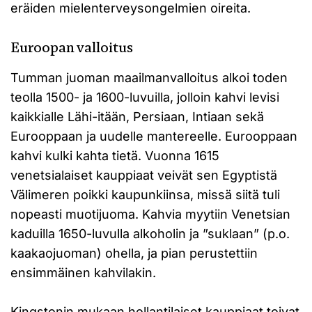
eräiden mielenterveysongelmien oireita.
Euroopan valloitus
Tumman juoman maailmanvalloitus alkoi toden
teolla 1500- ja 1600-luvuilla, jolloin kahvi levisi
kaikkialle Lähi-itään, Persiaan, Intiaan sekä
Eurooppaan ja uudelle mantereelle. Eurooppaan
kahvi kulki kahta tietä. Vuonna 1615
venetsialaiset kauppiaat veivät sen Egyptistä
Välimeren poikki kaupunkiinsa, missä siitä tuli
nopeasti muotijuoma. Kahvia myytiin Venetsian
kaduilla 1650-luvulla alkoholin ja ”suklaan” (p.o.
kaakaojuoman) ohella, ja pian perustettiin
ensimmäinen kahvilakin.
Kingstonin mukaan hollantilaiset kauppiaat toivat