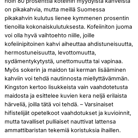
noin 80 prosenttia koteihin myydyistä kahveista
on pikakahvia, mutta meillä Suomessa
pikakahvin kulutus lienee kymmenen prosentin
tienoilla kokonaiskulutuksesta. Kofeiiniton juoma
voi olla hyvä vaihtoehto niille, joille
kofeiinipitoinen kahvi aiheuttaa ahdistuneisuutta,
hermostuneisuutta, levottomuutta,
sydämentykytystä, unettomuutta tai vapinaa.
Myös sokerin ja maidon tai kerman lisääminen
kahviin voi tehdä nautinnosta miellyttävämmän.
Kingston kertoo lisukkeista vain vaahdotetusta
maidosta ja esittelee kuvien kera neljä erilaista
härveliä, joilla tätä voi tehdä. – Varsinaiset
hifistelijät opetelkoot vaahdotukset ja kuvioinnit,
mutta tavalliset pulliaiset nauttivat lattensa
ammattibaristan tekemiä koristuksia ihaillen.