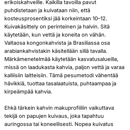
erikoiskahveille. Kaikilla tavoilla pavut
puhdistetaan ja kuivataan niin, että
kosteusprosentiksi jää korkeintaan 10–12.
Kuivakäsittely on perinteinen ja halvin. Sitä
käytetään, kun vettä ja koneita on vähän.
Valtaosa kongonkahvista ja Brasiliassa osa
arabiankahvistakin käsitellään sillä tavalla.
Märkämenetelmää käytetään kasvatusalueilla,
missä on laadukasta kahvia, paljon vettä ja varaa
kalliisiin laitteisiin. Tämä pesumetodi vähentää
hävikkiä, tuottaa tasalaatuista, puhtaampaa ja
kirpeämpää kahvia.
Ehkä tärkein kahvin makuprofiiliin vaikuttava
tekijä on papujen kuivaus, joka tapahtuu
auringossa tai koneellisesti. Nopea kuivatus