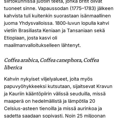
siirtokunnissa juotiin teetä, jonka britit olivat
tuoneet sinne. Vapaussodan (1775–1783) jälkeen
kahvista tuli kuitenkin suorastaan isänmaallinen
juoma Yhdysvalloissa. 1800-luvun lopulla kahvi
vietiin Brasiliasta Keniaan ja Tansaniaan sekä
Etiopiaan, josta kasvi oli
maailmanvalloitukselleen lähtenyt.
Coffea arabica
,
Coffea canephora
,
Coffea
liberica
Kahvin nykyiset viljelyalueet, joita myös
papuvyöhykkeeksi kutsutaan, sijaitsevat Kravun
ja Kauriin kääntöpiirin välissä seuduilla, missä
maaperä on hedelmällistä ja lämpötila 20
Celsius-asteen tienoilla ja missä aurinkoa ja
sadetta saadaan sopivasti. Noin 25 miljoonan