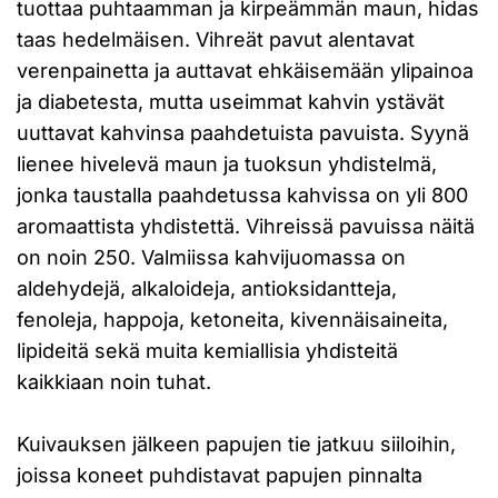
tuottaa puhtaamman ja kirpeämmän maun, hidas
taas hedelmäisen. Vihreät pavut alentavat
verenpainetta ja auttavat ehkäisemään ylipainoa
ja diabetesta, mutta useimmat kahvin ystävät
uuttavat kahvinsa paahdetuista pavuista. Syynä
lienee hivelevä maun ja tuoksun yhdistelmä,
jonka taustalla paahdetussa kahvissa on yli 800
aromaattista yhdistettä. Vihreissä pavuissa näitä
on noin 250. Valmiissa kahvijuomassa on
aldehydejä, alkaloideja, antioksidantteja,
fenoleja, happoja, ketoneita, kivennäisaineita,
lipideitä sekä muita kemiallisia yhdisteitä
kaikkiaan noin tuhat.
Kuivauksen jälkeen papujen tie jatkuu siiloihin,
joissa koneet puhdistavat papujen pinnalta