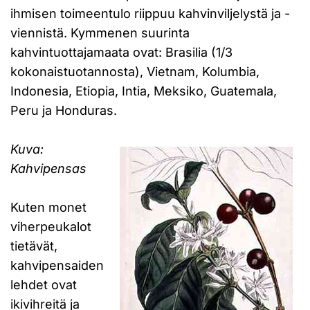
ihmisen toimeentulo riippuu kahvinviljelystä ja -
viennistä. Kymmenen suurinta
kahvintuottajamaata ovat: Brasilia (1/3
kokonaistuotannosta), Vietnam, Kolumbia,
Indonesia, Etiopia, Intia, Meksiko, Guatemala,
Peru ja Honduras.
Kuva:
Kahvipensas
Kuten monet
viherpeukalot
tietävät,
kahvipensaiden
lehdet ovat
ikivihreitä ja