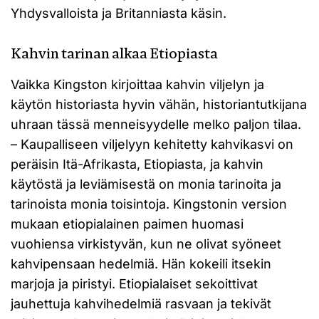
Yhdysvalloista ja Britanniasta käsin.
Kahvin tarinan alkaa Etiopiasta
Vaikka Kingston kirjoittaa kahvin viljelyn ja
käytön historiasta hyvin vähän, historiantutkijana
uhraan tässä menneisyydelle melko paljon tilaa.
– Kaupalliseen viljelyyn kehitetty kahvikasvi on
peräisin Itä-Afrikasta, Etiopiasta, ja kahvin
käytöstä ja leviämisestä on monia tarinoita ja
tarinoista monia toisintoja. Kingstonin version
mukaan etiopialainen paimen huomasi
vuohiensa virkistyvän, kun ne olivat syöneet
kahvipensaan hedelmiä. Hän kokeili itsekin
marjoja ja piristyi. Etiopialaiset sekoittivat
jauhettuja kahvihedelmiä rasvaan ja tekivät