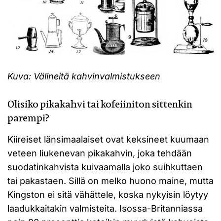
Kuva: Välineitä kahvinvalmistukseen
Olisiko pikakahvi tai kofeiiniton sittenkin
parempi?
Kiireiset länsimaalaiset ovat keksineet kuumaan
veteen liukenevan pikakahvin, joka tehdään
suodatinkahvista kuivaamalla joko suihkuttaen
tai pakastaen. Sillä on melko huono maine, mutta
Kingston ei sitä vähättele, koska nykyisin löytyy
laadukkaitakin valmisteita. Isossa-Britanniassa