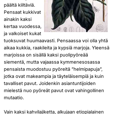
päältä kiiltäviä.
Pensaat kukkivat
ainakin kaksi
kertaa vuodessa,
ja valkoiset kukat
tuoksuvat huumaavasti. Pensaassa voi olla yhtä
aikaa kukkia, raakileita ja kypsiä marjoja. Yleensä
marjoissa on sisällä kaksi puolipyöreää
siementä, mutta vajaassa kymmenesosassa
pensaista muodostuu pyöreitä ”helmipapuja”,
jotka ovat makeampia ja täyteläisempiä ja kuin
tavalliset pavut. Joidenkin asiantuntijoiden
mielestä nuo pyöreät pavut ovat vahingollinen
mutaatio.
Vain kaksi kahvilajiketta, alkujaan etiopialainen