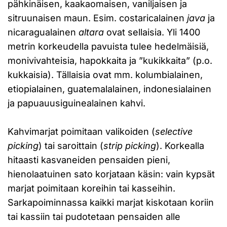
pähkinäisen, kaakaomaisen, vaniljaisen ja
sitruunaisen maun. Esim. costaricalainen
java
ja
nicaragualainen
altara
ovat sellaisia. Yli 1400
metrin korkeudella pavuista tulee hedelmäisiä,
monivivahteisia, hapokkaita ja ”kukikkaita” (p.o.
kukkaisia). Tällaisia ovat mm. kolumbialainen,
etiopialainen, guatemalalainen, indonesialainen
ja papuauusiguinealainen kahvi.
Kahvimarjat poimitaan valikoiden (
selective
picking
) tai saroittain (
strip picking
). Korkealla
hitaasti kasvaneiden pensaiden pieni,
hienolaatuinen sato korjataan käsin: vain kypsät
marjat poimitaan koreihin tai kasseihin.
Sarkapoiminnassa kaikki marjat kiskotaan koriin
tai kassiin tai pudotetaan pensaiden alle