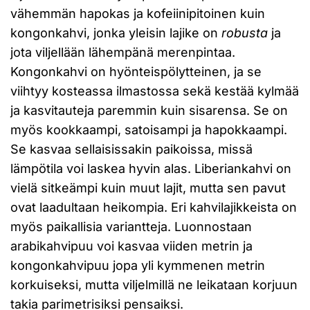
vähemmän hapokas ja kofeiinipitoinen kuin
kongonkahvi, jonka yleisin lajike on
robusta
ja
jota viljellään lähempänä merenpintaa.
Kongonkahvi on hyönteispölytteinen, ja se
viihtyy kosteassa ilmastossa sekä kestää kylmää
ja kasvitauteja paremmin kuin sisarensa. Se on
myös kookkaampi, satoisampi ja hapokkaampi.
Se kasvaa sellaisissakin paikoissa, missä
lämpötila voi laskea hyvin alas. Liberiankahvi on
vielä sitkeämpi kuin muut lajit, mutta sen pavut
ovat laadultaan heikompia. Eri kahvilajikkeista on
myös paikallisia variantteja. Luonnostaan
arabikahvipuu voi kasvaa viiden metrin ja
kongonkahvipuu jopa yli kymmenen metrin
korkuiseksi, mutta viljelmillä ne leikataan korjuun
takia parimetrisiksi pensaiksi.