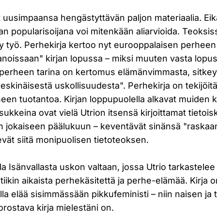
t uusimpaansa hengästyttävän paljon materiaalia. Ei
ian popularisoijana voi mitenkään aliarvioida. Teoksi
y työ. Perhekirja kertoo nyt eurooppalaisen perheen 
sanoissaan" kirjan lopussa – miksi muuten vasta lopu
perheen tarina on kertomus elämänvimmasta, sitkey
eskinäisestä uskollisuudesta". Perhekirja on tekijöi
en tuotantoa. Kirjan loppupuolella alkavat muiden kir
sukkeina ovat vielä Utrion itsensä kirjoittamat tietois
rjan jokaiseen päälukuun – keventävät sinänsä "raska
kevät siitä monipuolisen tietoteoksen.
olla Isänvallasta uskon valtaan, jossa Utrio tarkaste
tiikin aikaista perhekäsitettä ja perhe-elämää. Kirja
jolla elää sisimmässään pikkufeministi – niin naisen ja
rostava kirja mielestäni on.