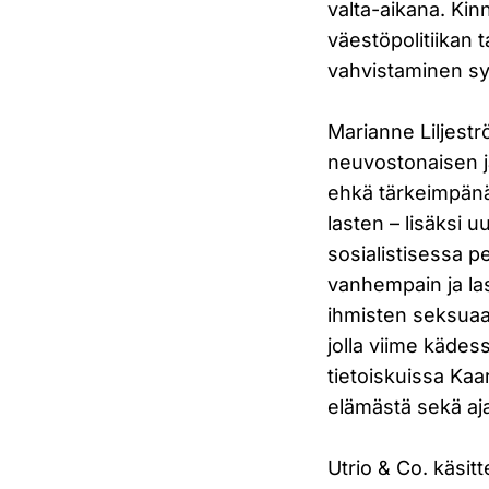
valta-aikana. Kin
väestöpolitiikan t
vahvistaminen syn
Marianne Liljestr
neuvostonaisen j
ehkä tärkeimpänä
lasten – lisäksi u
sosialistisessa p
vanhempain ja las
ihmisten seksuaal
jolla viime kädess
tietoiskuissa Kaa
elämästä sekä aj
Utrio & Co. käsit