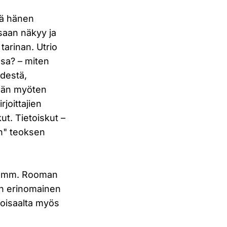
kä hänen
ssaan näkyy ja
tarinan. Utrio
ssa? – miten
destä,
tään myöten
joittajien
kut. Tietoiskut –
an" teoksen
lee mm. Rooman
 on erinomainen
 toisaalta myös