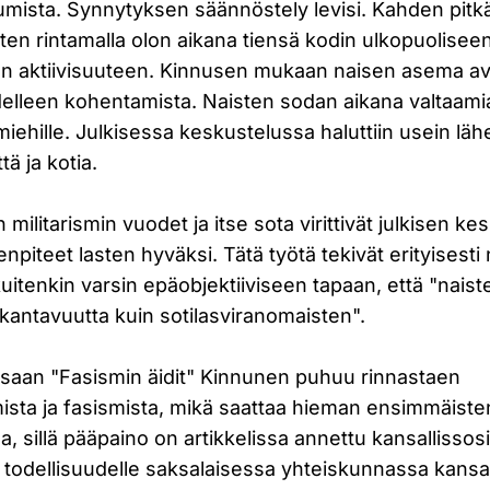
tumista. Synnytyksen säännöstely levisi. Kahden pit
ten rintamalla olon aikana tiensä kodin ulkopuolisee
en aktiivisuuteen. Kinnusen mukaan naisen asema avi
edelleen kohentamista. Naisten sodan aikana valtaami
 miehille. Julkisessa keskustelussa haluttiin usein läh
ä ja kotia.
ilitarismin vuodet ja itse sota virittivät julkisen ke
npiteet lasten hyväksi. Tätä työtä tekivät erityisesti n
uitenkin varsin epäobjektiiviseen tapaan, että "naist
 kantavuutta kuin sotilasviranomaisten".
issaan "Fasismin äidit" Kinnunen puhuu rinnastaen
mista ja fasismista, mikä saattaa hieman ensimmäiste
, sillä pääpaino on artikkelissa annettu kansallissosia
n todellisuudelle saksalaisessa yhteiskunnassa kansall