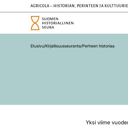
AGRICOLA – HISTORIAN, PERINTEEN JA KULTTUURI
Etusivu
/
Kirjallisuusseuranta
/
Perheen historiaa
Yksi viime vuoden