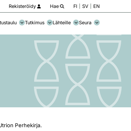
Rekisteröidy
Hae
FI
SV
EN
tustaulu
Tutkimus
Lähteille
Seura
Utrion Perhekirja.