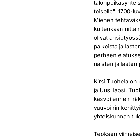
talonpoikasyhteis
toiselle". 1700-l
Miehen tehtäväks
kuitenkaan riittä
olivat ansiotyöss
palkoista ja last
perheen elatukses
naisten ja lasten 
Kirsi Tuohela on 
ja Uusi lapsi. Tu
kasvoi ennen näk
vauvoihin kehitty
yhteiskunnan tul
Teoksen viimeise