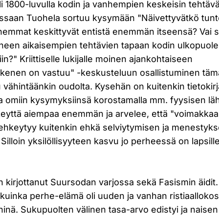
li 1800-luvulla kodin ja vanhempien keskeisin tehtäv
essaan Tuohela sortuu kysymään "Näivettyvätkö tunt
hemmat keskittyvät entistä enemmän itseensä? Vai si
heen aikaisempien tehtävien tapaan kodin ulkopuolel
n?" Kriittiselle lukijalle moinen ajankohtaiseen
kenen on vastuu" -keskusteluun osallistuminen täm
vähintäänkin oudolta. Kysehän on kuitenkin tietokir
lla omiin kysymyksiinsä korostamalla mm. fyysisen l
eyttä aiempaa enemmän ja arvelee, että "voimakkaa
 kehkeytyy kuitenkin ehkä selviytymisen ja menestyk
Silloin yksilöllisyyteen kasvu jo perheessä on lapsill
 kirjottanut Suursodan varjossa sekä Fasismin äidit
kuinka perhe-elämä oli uuden ja vanhan ristiaalloko
nä. Sukupuolten välinen tasa-arvo edistyi ja naise