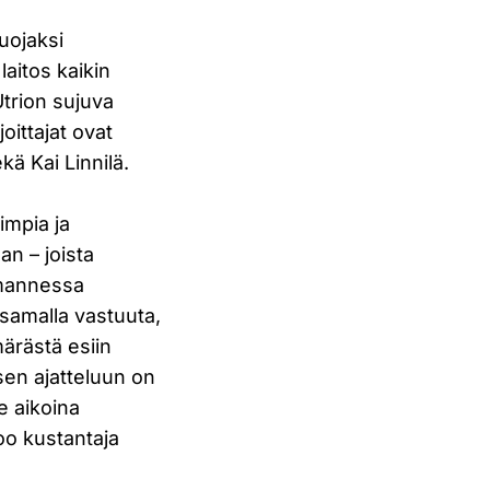
uojaksi
aitos kaikin
Utrion sujuva
oittajat ovat
ä Kai Linnilä.
impia ja
aan – joista
lmannessa
 samalla vastuuta,
ärästä esiin
isen ajatteluun on
e aikoina
too kustantaja