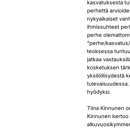
kasvatuksesta tu
perhettä arvioid
nykyaikaiset van
ihmissuhteet per
perhe olemattomii
"perhe/kasvatus/
teoksessa tuntuu 
jatkaa vastauksi
kosketuksen tärk
yksilöllisydestä
tulevaisuudessa. 
hyödyksi.
Tiina Kinnunen on
Kinnunen kertoo 
alkuvuosikymmeni