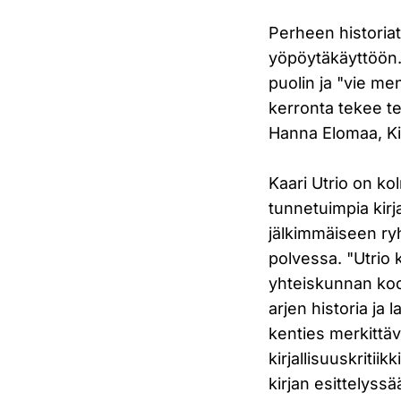
Perheen historiat
yöpöytäkäyttöön. 
puolin ja "vie me
kerronta tekee te
Hanna Elomaa, Kir
Kaari Utrio on k
tunnetuimpia kirja
jälkimmäiseen ry
polvessa. "Utrio 
yhteiskunnan koo
arjen historia ja
kenties merkittä
kirjallisuuskritii
kirjan esittelyssä