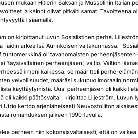
nusen mukaan Hitlerin Saksan ja Mussolinin Italian pe
avoitteet ja keinot olivat pitkälti samat. Tavoitteena 
tyvyyttä lisäämällä.
öm on kirjoittanut luvun Sosialistinen perhe. Liljestr
a -äidin arkea Isä Aurinkoisen valtakunnassa. "Sosia
 tuntomerkkinä oli tavanomaisten perheenjäsenten 
usi ’täysivaltainen perheenjäsen’, valtio. Valtion läsnä
erheessä ilmeni kaikessa: se määritteli perhe-elämän
ten velvollisuudet, määräsi sukupuolimoraalin normit
ista käyttäytymistä. Uusi perheenjäsen oli kaikkitiet
ä oli kaikki päätösvalta", kirjoittaa Liljeström. Luvun 
ri Utrio kertoo arjenläheisesti Neuvostoliiton aikaise
asta romahduksen jälkeen 1990-luvulla.
telee perheen niin kokonaisvaltaisesti, että on vaikea 