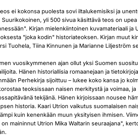
eos ei kokonsa puolesta sovi iltalukemisiksi ja unent
Suurikokoinen, yli 500 sivua käsittävä teos on upea l
nnessään". Kirjan mielenkiintoinen kuvamateriaali ja 
oksesta "joka kodin" historiateoksen. Kirjan muut kirj
si Tuohela, Tiina Kinnunen ja Marianne Liljeström sek
olmen vuosikymmenen ajan ollut yksi Suomen suositu
ilijoita. Hänen historiallisia romaanejaan ja tietokirjoj
hmään Perhekirja sijoittuu – lukee koko kansa jo ko
korostaa teoksissaan naisen merkitystä ja voimaa, ja
ssapitävänä tekijänä. Hänen kirjoissaan nousee häm
 lapsen historia. Kaari Utrion vaikutus suomalaisen na
vämpi kuin kenenkään muun yksityisen ihmisen. Viim
kki on maininnut Utrion Mika Waltarin seuraajana", ker
än.