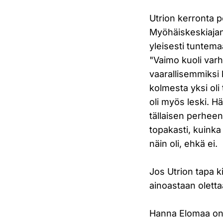
Utrion kerronta p
Myöhäiskeskiajan
yleisesti tuntem
"Vaimo kuoli var
vaarallisemmiksi 
kolmesta yksi oli
oli myös leski. H
tällaisen perheen
topakasti, kuinka 
näin oli, ehkä ei.
Jos Utrion tapa k
ainoastaan olettaa
Hanna Elomaa on 