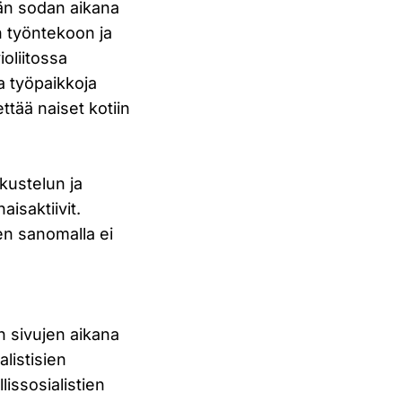
kän sodan aikana
n työntekoon ja
oliitossa
a työpaikkoja
ettää naiset kotiin
skustelun ja
aisaktiivit.
en sanomalla ei
n sivujen aikana
listisien
issosialistien