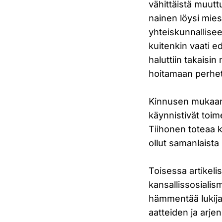
vähittäistä muut
nainen löysi mies
yhteiskunnallise
kuitenkin vaati 
haluttiin takaisin
hoitamaan perhett
Kinnusen mukaan m
käynnistivät toime
Tiihonen toteaa k
ollut samanlaista
Toisessa artikel
kansallissosialis
hämmentää lukijaa
aatteiden ja arje