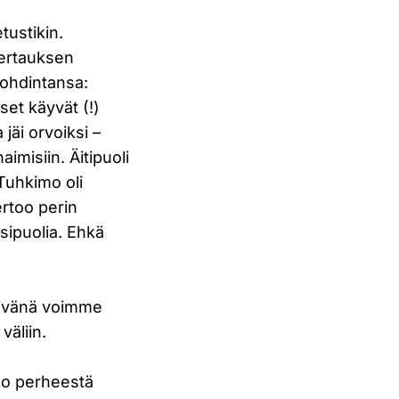
tustikin.
vertauksen
ohdintansa:
et käyvät (!)
jäi orvoiksi –
imisiin. Äitipuoli
 Tuhkimo oli
ertoo perin
psipuolia. Ehkä
päivänä voimme
väliin.
too perheestä