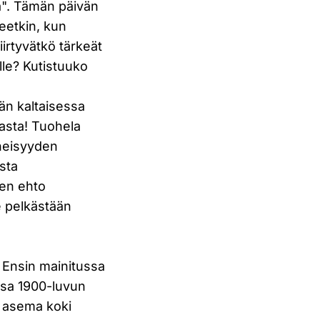
ä". Tämän päivän
eetkin, kun
irtyvätkö tärkeät
le? Kutistuuko
än kaltaisessa
jasta! Tuohela
äheisyyden
sta
sen ehto
e pelkästään
. Ensin mainitussa
ssa 1900-luvun
n asema koki