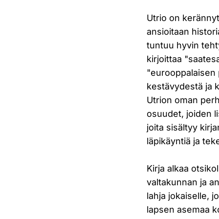
Utrio on keränny
ansioitaan histor
tuntuu hyvin teht
kirjoittaa "saate
"eurooppalaisen 
kestävydestä ja k
Utrion oman perhe
osuudet, joiden li
joita sisältyy ki
läpikäyntiä ja te
Kirja alkaa otsik
valtakunnan ja an
lahja jokaiselle, 
lapsen asemaa ko