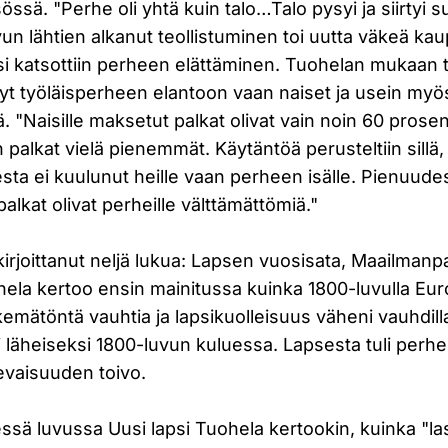
össä. "Perhe oli yhtä kuin talo…Talo pysyi ja siirtyi 
uvun lähtien alkanut teollistuminen toi uutta väkeä ka
i katsottiin perheen elättäminen. Tuohelan mukaan 
nyt työläisperheen elantoon vaan naiset ja usein my
ä. "Naisille maksetut palkat olivat vain noin 60 prose
en palkat vielä pienemmät. Käytäntöä perusteltiin sillä
ta ei kuulunut heille vaan perheen isälle. Pienuude
palkat olivat perheille välttämättömiä."
kirjoittanut neljä lukua: Lapsen vuosisata, Maailman
ohela kertoo ensin mainitussa kuinka 1800-luvulla E
emätöntä vauhtia ja lapsikuolleisuus väheni vauhdil
i läheiseksi 1800-luvun kuluessa. Lapsesta tuli perhe
evaisuuden toivo.
ssä luvussa Uusi lapsi Tuohela kertookin, kuinka "la