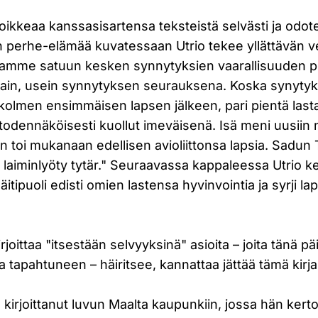
oikkeaa kanssasisartensa teksteistä selvästi ja odote
 perhe-elämää kuvatessaan Utrio tekee yllättävän 
aamme satuun kesken synnytyksien vaarallisuuden p
hain, usein synnytyksen seurauksena. Koska synytyks
kolmen ensimmäisen lapsen jälkeen, pari pientä lasta 
 todennäköisesti kuollut imeväisenä. Isä meni uusiin na
än toi mukanaan edellisen avioliittonsa lapsia. Sadun
 laiminlyöty tytär." Seuraavassa kappaleessa Utrio k
äitipuoli edisti omien lastensa hyvinvointia ja syrji la
irjoittaa "itsestään selvyyksinä" asioita – joita tänä 
 tapahtuneen – häiritsee, kannattaa jättää tämä kirja 
kirjoittanut luvun Maalta kaupunkiin, jossa hän ker