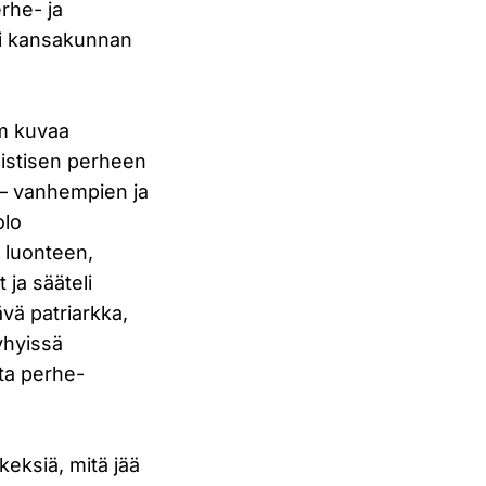
rhe- ja
oli kansakunnan
öm kuvaa
listisen perheen
– vanhempien ja
olo
 luonteen,
 ja sääteli
ävä patriarkka,
lyhyissä
sta perhe-
keksiä, mitä jää