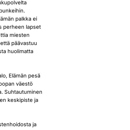
sukupolvelta
upunkeihin.
tämän palkka ei
ös perheen lapset
nttia miesten
, että päävastuu
sta huolimatta
palo, Elämän pesä
uroopan väestö
la. Suhtautuminen
en keskipiste ja
stenhoidosta ja