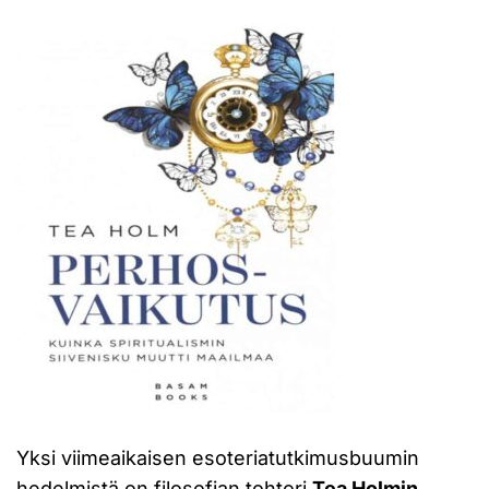
Yksi viimeaikaisen esoteriatutkimusbuumin
hedelmistä on filosofian tohtori
Tea Holmin