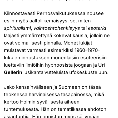
Kiinnostavasti Perhosvaikutuksessa nousee
esiin myös aaltoliikemäisyys, se, miten
spiritualismi
,
vaihtoehtohenkisyys
tai
esoteria
laajasti ymmärrettynä kokevat kausia, jolloin ne
ovat voimallisesti pinnalla. Monet lukijat
muistavat varmasti esimerkiksi 1960–1970-
lukujen innostuksen monenlaisiin esoteerisiin
luettaviin ilmiöihin hypnoosista joogaan ja
Uri
Gellerin
lusikantaivutteluista ufokeskusteluun.
Jako kansainväliseen ja Suomeen on tässä
teoksessa harvinaisessa tasapainossa, mikä
kertoo Holmin syvällisestä aiheen
tuntemuksesta. Hän on tematiikassa ehdoton
asiantuntija. Hän onnistuu myös säilymään