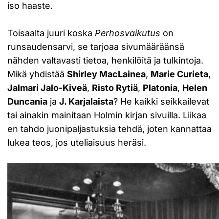
iso haaste.
Toisaalta juuri koska
Perhosvaikutus
on
runsaudensarvi, se tarjoaa sivumääräänsä
nähden valtavasti tietoa, henkilöitä ja tulkintoja.
Mikä yhdistää
Shirley MacLainea
,
Marie Curieta
,
Jalmari Jalo-Kiveä
,
Risto Rytiä
,
Platonia
,
Helen
Duncania
ja
J. Karjalaista
? He kaikki seikkailevat
tai ainakin mainitaan Holmin kirjan sivuilla. Liikaa
en tahdo juonipaljastuksia tehdä, joten kannattaa
lukea teos, jos uteliaisuus heräsi.