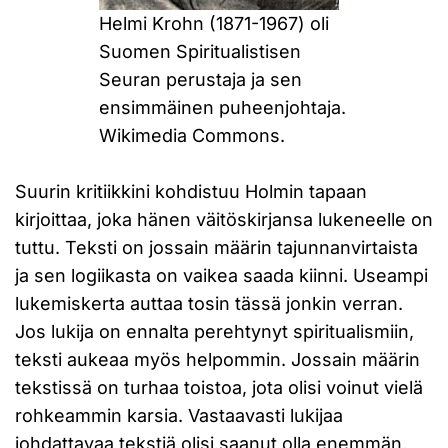
Helmi Krohn (1871-1967) oli
Suomen Spiritualistisen
Seuran perustaja ja sen
ensimmäinen puheenjohtaja.
Wikimedia Commons.
Suurin kritiikkini kohdistuu Holmin tapaan
kirjoittaa, joka hänen väitöskirjansa lukeneelle on
tuttu. Teksti on jossain määrin tajunnanvirtaista
ja sen logiikasta on vaikea saada kiinni. Useampi
lukemiskerta auttaa tosin tässä jonkin verran.
Jos lukija on ennalta perehtynyt spiritualismiin,
teksti aukeaa myös helpommin. Jossain määrin
tekstissä on turhaa toistoa, jota olisi voinut vielä
rohkeammin karsia. Vastaavasti lukijaa
johdattavaa tekstiä olisi saanut olla enemmän,