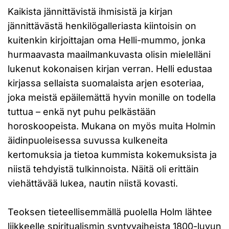
Kaikista jännittävistä ihmisistä ja kirjan
jännittävästä henkilögalleriasta kiintoisin on
kuitenkin kirjoittajan oma Helli-mummo, jonka
hurmaavasta maailmankuvasta olisin mielelläni
lukenut kokonaisen kirjan verran. Helli edustaa
kirjassa sellaista suomalaista arjen esoteriaa,
joka meistä epäilemättä hyvin monille on todella
tuttua – enkä nyt puhu pelkästään
horoskoopeista. Mukana on myös muita Holmin
äidinpuoleisessa suvussa kulkeneita
kertomuksia ja tietoa kummista kokemuksista ja
niistä tehdyistä tulkinnoista. Näitä oli erittäin
viehättävää lukea, nautin niistä kovasti.
Teoksen tieteellisemmällä puolella Holm lähtee
liikkeelle spiritualismin syntyvaiheista 1800-luvun