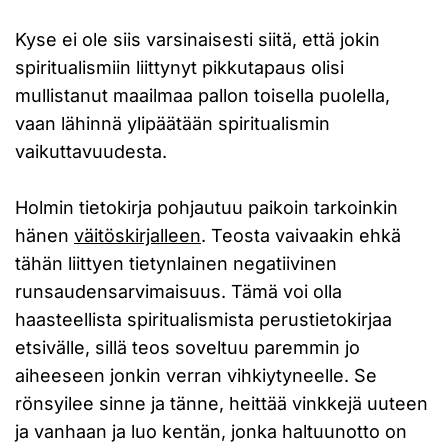
Kyse ei ole siis varsinaisesti siitä, että jokin
spiritualismiin liittynyt pikkutapaus olisi
mullistanut maailmaa pallon toisella puolella,
vaan lähinnä ylipäätään spiritualismin
vaikuttavuudesta.
Holmin tietokirja pohjautuu paikoin tarkoinkin
hänen
väitöskirjalleen
. Teosta vaivaakin ehkä
tähän liittyen tietynlainen negatiivinen
runsaudensarvimaisuus. Tämä voi olla
haasteellista spiritualismista perustietokirjaa
etsivälle, sillä teos soveltuu paremmin jo
aiheeseen jonkin verran vihkiytyneelle. Se
rönsyilee sinne ja tänne, heittää vinkkejä uuteen
ja vanhaan ja luo kentän, jonka haltuunotto on