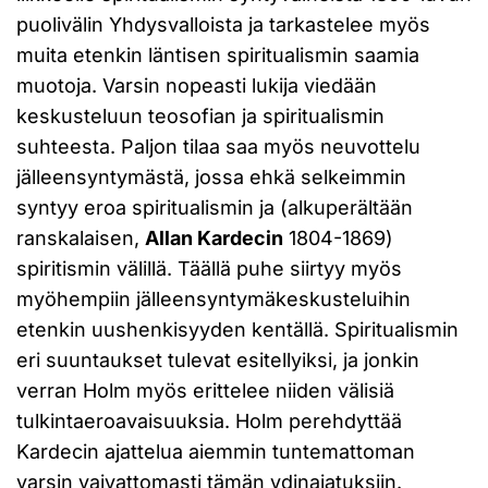
puolivälin Yhdysvalloista ja tarkastelee myös
muita etenkin läntisen spiritualismin saamia
muotoja. Varsin nopeasti lukija viedään
keskusteluun teosofian ja spiritualismin
suhteesta. Paljon tilaa saa myös neuvottelu
jälleensyntymästä, jossa ehkä selkeimmin
syntyy eroa spiritualismin ja (alkuperältään
ranskalaisen,
Allan Kardecin
1804-1869)
spiritismin välillä. Täällä puhe siirtyy myös
myöhempiin jälleensyntymäkeskusteluihin
etenkin uushenkisyyden kentällä. Spiritualismin
eri suuntaukset tulevat esitellyiksi, ja jonkin
verran Holm myös erittelee niiden välisiä
tulkintaeroavaisuuksia. Holm perehdyttää
Kardecin ajattelua aiemmin tuntemattoman
varsin vaivattomasti tämän ydinajatuksiin.