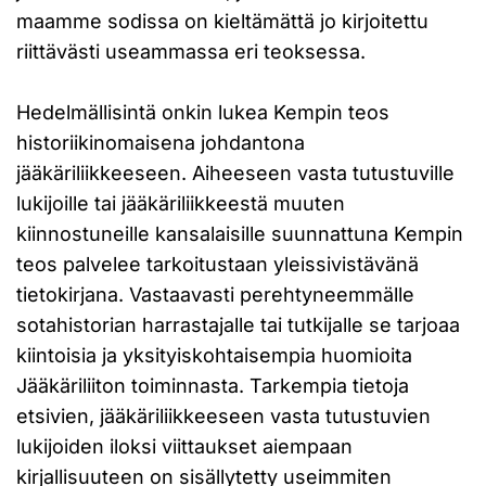
maamme sodissa on kieltämättä jo kirjoitettu
riittävästi useammassa eri teoksessa.
Hedelmällisintä onkin lukea Kempin teos
historiikinomaisena johdantona
jääkäriliikkeeseen. Aiheeseen vasta tutustuville
lukijoille tai jääkäriliikkeestä muuten
kiinnostuneille kansalaisille suunnattuna Kempin
teos palvelee tarkoitustaan yleissivistävänä
tietokirjana. Vastaavasti perehtyneemmälle
sotahistorian harrastajalle tai tutkijalle se tarjoaa
kiintoisia ja yksityiskohtaisempia huomioita
Jääkäriliiton toiminnasta. Tarkempia tietoja
etsivien, jääkäriliikkeeseen vasta tutustuvien
lukijoiden iloksi viittaukset aiempaan
kirjallisuuteen on sisällytetty useimmiten