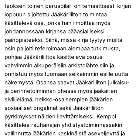
teoksen toinen peruspilari on temaattisesti kirjan
loppuun sijoitettu Jääkäriliiton toimintaa
käsittelevä osa, jonka hän ilmoittaa myös
johdannossaan kirjansa pääasialliseksi
painopisteeksi. Siinä, missä kirja tyytyy muilta
osin paljolti referoimaan aiempaa tutkimusta,
pohjaa Jääkäriliittoa käsittelevä osuus
vahvimmin alkuperäisiin arkistolähteisiin ja
onnistuu myös tuomaan selkeimmin esille uutta
näkemystä. Osansa saavat Jääkäriliiton julkaisu-
ja perinnetoiminnan ohessa myös jääkärien
siviilielämä, heikko-osaisempien jääkärien
sosiaaliset ongelmat sekä Jääkäriliiton
pyrkimykset näiden lievittämiseksi. Kemppi
käsittelee rauhanajan yhdistystoiminnassakin
vallinnutta jääkärien keskinäistä aseveljeyttä ja