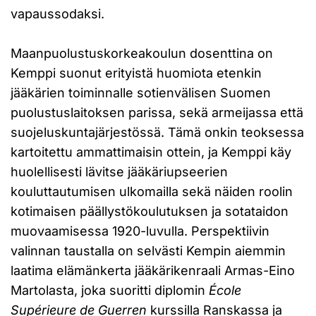
vapaussodaksi.
Maanpuolustuskorkeakoulun dosenttina on
Kemppi suonut erityistä huomiota etenkin
jääkärien toiminnalle sotienvälisen Suomen
puolustuslaitoksen parissa, sekä armeijassa että
suojeluskuntajärjestössä. Tämä onkin teoksessa
kartoitettu ammattimaisin ottein, ja Kemppi käy
huolellisesti lävitse jääkäriupseerien
kouluttautumisen ulkomailla sekä näiden roolin
kotimaisen päällystökoulutuksen ja sotataidon
muovaamisessa 1920-luvulla. Perspektiivin
valinnan taustalla on selvästi Kempin aiemmin
laatima elämänkerta jääkärikenraali Armas-Eino
Martolasta, joka suoritti diplomin
École
Supérieure de Guerren
kurssilla Ranskassa ja