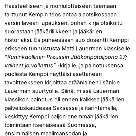
Haasteelliseen ja moniulotteiseen teemaan
tarttunut Kempin teos antaa alaotsikossaan
varsin lavean lupauksen, onhan kirja otsikoitu
suorastaan jääkäriliikkeen ja jääkärien
historiaksi. Esipuheessaan suo dosentti Kemppi
erikseen tunnustusta Matti Lauerman klassiselle
”
Kuninkaallinen Preussin Jääkäripataljoona 27;
vaiheet ja vaikutus
”
-kirjalle, ja painotuksensa
puolesta Kemppi näyttäisi asettaneen
tavoitteekseen kirjoittaa eräänlainen lisänide
Lauerman suurtyölle. Siinä, missä Lauerman
klassikon painotus oli ennen kaikkea jääkärien
palveluskaudessa Saksassa ja itärintamalla,
keskittyy Kemppi paljon enemmän jääkärien
toimintaan itsenäisessä Suomessa,
ensimmäisen maailmansodan ja