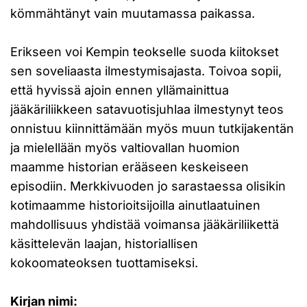
kömmähtänyt vain muutamassa paikassa.
Erikseen voi Kempin teokselle suoda kiitokset
sen soveliaasta ilmestymisajasta. Toivoa sopii,
että hyvissä ajoin ennen yllämainittua
jääkäriliikkeen satavuotisjuhlaa ilmestynyt teos
onnistuu kiinnittämään myös muun tutkijakentän
ja mielellään myös valtiovallan huomion
maamme historian erääseen keskeiseen
episodiin. Merkkivuoden jo sarastaessa olisikin
kotimaamme historioitsijoilla ainutlaatuinen
mahdollisuus yhdistää voimansa jääkäriliikettä
käsittelevän laajan, historiallisen
kokoomateoksen tuottamiseksi.
Kirjan nimi: