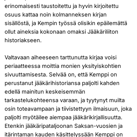
erinomaisesti taustoitettu ja hyvin kirjoitettu
osuus kattaa noin kolmanneksen kirjan
sisällöstä, ja Kempin työssä olisikin epäilemättä
ollut aineksia kokonaan omaksi Jääkäriliiton
historiakseen.
Valtavaan aiheeseen tarttunutta kirjaa voisi
periaatteessa moittia monien yksityiskohtien
sivuuttamisesta. Selvää on, että Kemppi on
perustanut jääkärihistoriansa paljolti kahden
edellä mainitun keskeisemmän
tarkastelukohteensa varaan, ja tyytynyt muilta
osin toteavampaan ja tiivistettyyn ilmaisuun, joka
paljolti myötäilee aiempaa jääkärikirjallisuutta.
Etenkin jääkäripataljoonan Saksan-vuosien ja
itärintaman kauden käsittelyssään Kemppi on