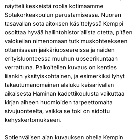
näytteli keskeistä roolia kotimaamme
Sotakorkeakoulun perustamisessa. Nuoren
tasavallan sotalaitoksen käsittelyssä Kemppi
osoittaa hyvää hallintohistoriallista otetta, pitäen
valokeilan nimenomaan tutkimuskohteekseen
ottamissaan jääkäriupseereissa ja näiden
erityisluonteessa muuhun upseerikuntaan
verrattuna. Paikoitellen kuvaus on kenties
liiankin yksityiskohtainen, ja esimerkiksi lyhyt
takautumanomainen alaluku keisarivallan
aikaisesta Haminan kadettikoulusta vaikuttaa
kirjan aiheen huomioiden tarpeettomalta
sivujuonteelta, vaikka se toki on sidottu
kehyskertomukseen.
Sotienvälisen ajan kuvauksen ohella Kempin