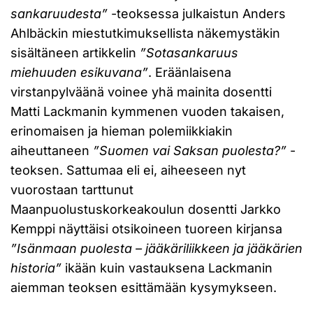
sankaruudesta”
-teoksessa julkaistun Anders
Ahlbäckin miestutkimuksellista näkemystäkin
sisältäneen artikkelin
”Sotasankaruus
miehuuden esikuvana”
. Eräänlaisena
virstanpylväänä voinee yhä mainita dosentti
Matti Lackmanin kymmenen vuoden takaisen,
erinomaisen ja hieman polemiikkiakin
aiheuttaneen
”S
uomen vai Saksan puolesta?
”
-
teoksen. Sattumaa eli ei, aiheeseen nyt
vuorostaan tarttunut
Maanpuolustuskorkeakoulun dosentti Jarkko
Kemppi näyttäisi otsikoineen tuoreen kirjansa
”
Isänmaan puolesta – jääkäriliikkeen ja jääkärien
historia
”
ikään kuin vastauksena Lackmanin
aiemman teoksen esittämään kysymykseen.