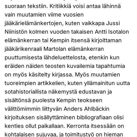
suoraan tekstiin. Kritiikkiä voisi antaa lähinnä
vain muutamien viime vuosien
jääkärielämänkertojen, kuten vaikkapa Jussi
Niinistön kolmen vuoden takaisen Antti Isotalon
elämänkerran tai Kempin itsensä kirjoittaman
jääkärikenraali Martolan elämänkerran
puuttumisesta lähdeluettelosta, etenkin kun
eräiden näiden teosten kuvailemia tapahtumia
on myös käsitelty kirjassa. Myös muutamien
tuoreimpien artikkelien, kuten yllämainitun uutta
sotahistoriallista näkemystä edustavan ja
sisältönsä puolesta Kempin teokseen
välittömimmin liittyvän Anders Ahlbäckin
kirjoituksen sisällyttäminen bibliografiaan olisi
kenties ollut paikallaan. Kerronta itsessään on
kohtalaisen sujuvaa, ja toimitustyö on hieman