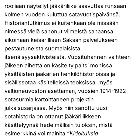
rooliaan näytellyt jääkäriliike saavuttaa runsaan
kolmen vuoden kuluttua satavuotispäivänsä.
Historiantutkimus ei kuitenkaan ole missään
nimessä vielä sanonut viimeistä sanaansa
aikoinaan keisarillisen Saksan palvelukseen
pestautuneista suomalaisista
itsenäisyysaktivisteista. Vuosituhannen vaihteen
jälkeen aihetta on käsitelty paitsi monissa
yksittäisten jääkärien henkilöhistorioissa ja
sisällissotaa käsitelleissä teoksissa, myös
valtioneuvoston asettaman, vuosien 1914-1922
sotasurmia kartoittaneen projektin
julkaisusarjassa. Myös niin sanottu uusi
sotahistoria on ottanut jääkäriliikkeen
käsittelyynsä hedelmällisin tuloksin, mistä
esimerkkinä voi mainita
”Kirjoituksia