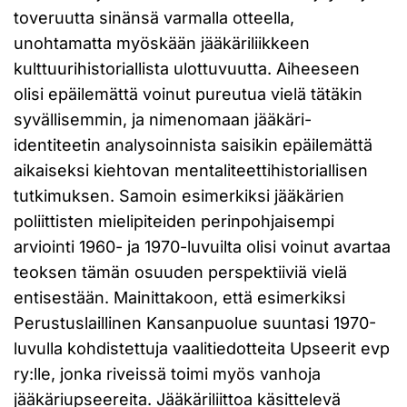
toveruutta sinänsä varmalla otteella,
unohtamatta myöskään jääkäriliikkeen
kulttuurihistoriallista ulottuvuutta. Aiheeseen
olisi epäilemättä voinut pureutua vielä tätäkin
syvällisemmin, ja nimenomaan jääkäri-
identiteetin analysoinnista saisikin epäilemättä
aikaiseksi kiehtovan mentaliteettihistoriallisen
tutkimuksen. Samoin esimerkiksi jääkärien
poliittisten mielipiteiden perinpohjaisempi
arviointi 1960- ja 1970-luvuilta olisi voinut avartaa
teoksen tämän osuuden perspektiiviä vielä
entisestään. Mainittakoon, että esimerkiksi
Perustuslaillinen Kansanpuolue suuntasi 1970-
luvulla kohdistettuja vaalitiedotteita Upseerit evp
ry:lle, jonka riveissä toimi myös vanhoja
jääkäriupseereita. Jääkäriliittoa käsittelevä