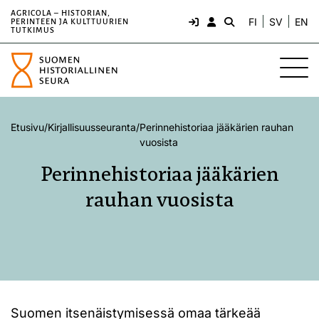
AGRICOLA – HISTORIAN,
FI
SV
EN
PERINTEEN JA KULTTUURIEN
TUTKIMUS
Etusivu
/
Kirjallisuusseuranta
/
Perinnehistoriaa jääkärien rauhan
vuosista
Perinnehistoriaa jääkärien
rauhan vuosista
Suomen itsenäistymisessä omaa tärkeää