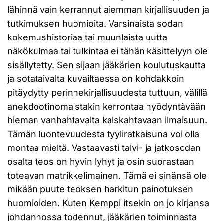
lähinnä vain kerrannut aiemman kirjallisuuden ja
tutkimuksen huomioita. Varsinaista sodan
kokemushistoriaa tai muunlaista uutta
näkökulmaa tai tulkintaa ei tähän käsittelyyn ole
sisällytetty. Sen sijaan jääkärien koulutuskautta
ja sotataivalta kuvailtaessa on kohdakkoin
pitäydytty perinnekirjallisuudesta tuttuun, välillä
anekdootinomaistakin kerrontaa hyödyntävään
hieman vanhahtavalta kalskahtavaan ilmaisuun.
Tämän luontevuudesta tyyliratkaisuna voi olla
montaa mieltä. Vastaavasti talvi- ja jatkosodan
osalta teos on hyvin lyhyt ja osin suorastaan
toteavan matrikkelimainen. Tämä ei sinänsä ole
mikään puute teoksen harkitun painotuksen
huomioiden. Kuten Kemppi itsekin on jo kirjansa
johdannossa todennut, jääkärien toiminnasta