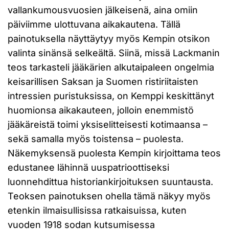
vallankumousvuosien jälkeisenä, aina omiin
päiviimme ulottuvana aikakautena. Tällä
painotuksella näyttäytyy myös Kempin otsikon
valinta sinänsä selkeältä. Siinä, missä Lackmanin
teos tarkasteli jääkärien alkutaipaleen ongelmia
keisarillisen Saksan ja Suomen ristiriitaisten
intressien puristuksissa, on Kemppi keskittänyt
huomionsa aikakauteen, jolloin enemmistö
jääkäreistä toimi yksiselitteisesti kotimaansa –
sekä samalla myös toistensa – puolesta.
Näkemyksensä puolesta Kempin kirjoittama teos
edustanee lähinnä uuspatrioottiseksi
luonnehdittua historiankirjoituksen suuntausta.
Teoksen painotuksen ohella tämä näkyy myös
etenkin ilmaisullisissa ratkaisuissa, kuten
vuoden 1918 sodan kutsumisessa