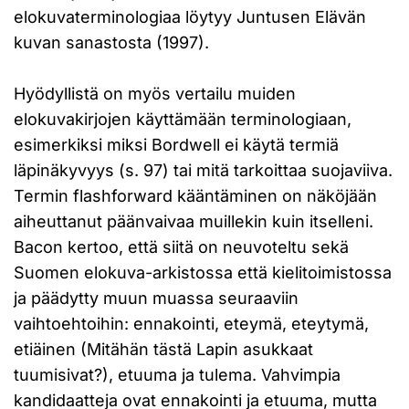
elokuvaterminologiaa löytyy Juntusen Elävän
kuvan sanastosta (1997).
Hyödyllistä on myös vertailu muiden
elokuvakirjojen käyttämään terminologiaan,
esimerkiksi miksi Bordwell ei käytä termiä
läpinäkyvyys (s. 97) tai mitä tarkoittaa suojaviiva.
Termin flashforward kääntäminen on näköjään
aiheuttanut päänvaivaa muillekin kuin itselleni.
Bacon kertoo, että siitä on neuvoteltu sekä
Suomen elokuva-arkistossa että kielitoimistossa
ja päädytty muun muassa seuraaviin
vaihtoehtoihin: ennakointi, eteymä, eteytymä,
etiäinen (Mitähän tästä Lapin asukkaat
tuumisivat?), etuuma ja tulema. Vahvimpia
kandidaatteja ovat ennakointi ja etuuma, mutta