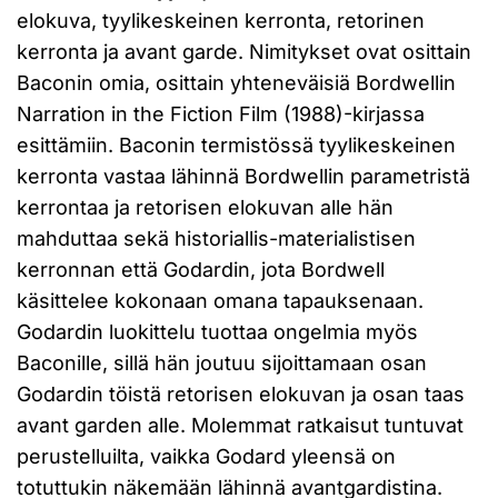
elokuva, tyylikeskeinen kerronta, retorinen
kerronta ja avant garde. Nimitykset ovat osittain
Baconin omia, osittain yhteneväisiä Bordwellin
Narration in the Fiction Film (1988)-kirjassa
esittämiin. Baconin termistössä tyylikeskeinen
kerronta vastaa lähinnä Bordwellin parametristä
kerrontaa ja retorisen elokuvan alle hän
mahduttaa sekä historiallis-materialistisen
kerronnan että Godardin, jota Bordwell
käsittelee kokonaan omana tapauksenaan.
Godardin luokittelu tuottaa ongelmia myös
Baconille, sillä hän joutuu sijoittamaan osan
Godardin töistä retorisen elokuvan ja osan taas
avant garden alle. Molemmat ratkaisut tuntuvat
perustelluilta, vaikka Godard yleensä on
totuttukin näkemään lähinnä avantgardistina.