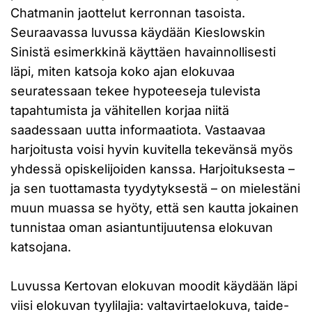
Chatmanin jaottelut kerronnan tasoista.
Seuraavassa luvussa käydään Kieslowskin
Sinistä esimerkkinä käyttäen havainnollisesti
läpi, miten katsoja koko ajan elokuvaa
seuratessaan tekee hypoteeseja tulevista
tapahtumista ja vähitellen korjaa niitä
saadessaan uutta informaatiota. Vastaavaa
harjoitusta voisi hyvin kuvitella tekevänsä myös
yhdessä opiskelijoiden kanssa. Harjoituksesta –
ja sen tuottamasta tyydytyksestä – on mielestäni
muun muassa se hyöty, että sen kautta jokainen
tunnistaa oman asiantuntijuutensa elokuvan
katsojana.
Luvussa Kertovan elokuvan moodit käydään läpi
viisi elokuvan tyylilajia: valtavirtaelokuva, taide-