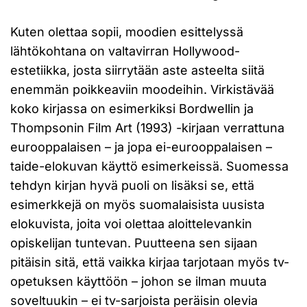
Kuten olettaa sopii, moodien esittelyssä
lähtökohtana on valtavirran Hollywood-
estetiikka, josta siirrytään aste asteelta siitä
enemmän poikkeaviin moodeihin. Virkistävää
koko kirjassa on esimerkiksi Bordwellin ja
Thompsonin Film Art (1993) -kirjaan verrattuna
eurooppalaisen – ja jopa ei-eurooppalaisen –
taide-elokuvan käyttö esimerkeissä. Suomessa
tehdyn kirjan hyvä puoli on lisäksi se, että
esimerkkejä on myös suomalaisista uusista
elokuvista, joita voi olettaa aloittelevankin
opiskelijan tuntevan. Puutteena sen sijaan
pitäisin sitä, että vaikka kirjaa tarjotaan myös tv-
opetuksen käyttöön – johon se ilman muuta
soveltuukin – ei tv-sarjoista peräisin olevia