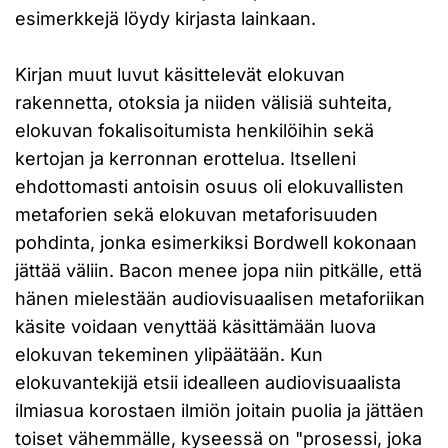
esimerkkejä löydy kirjasta lainkaan.
Kirjan muut luvut käsittelevät elokuvan
rakennetta, otoksia ja niiden välisiä suhteita,
elokuvan fokalisoitumista henkilöihin sekä
kertojan ja kerronnan erottelua. Itselleni
ehdottomasti antoisin osuus oli elokuvallisten
metaforien sekä elokuvan metaforisuuden
pohdinta, jonka esimerkiksi Bordwell kokonaan
jättää väliin. Bacon menee jopa niin pitkälle, että
hänen mielestään audiovisuaalisen metaforiikan
käsite voidaan venyttää käsittämään luova
elokuvan tekeminen ylipäätään. Kun
elokuvantekijä etsii idealleen audiovisuaalista
ilmiasua korostaen ilmiön joitain puolia ja jättäen
toiset vähemmälle, kyseessä on "prosessi, joka