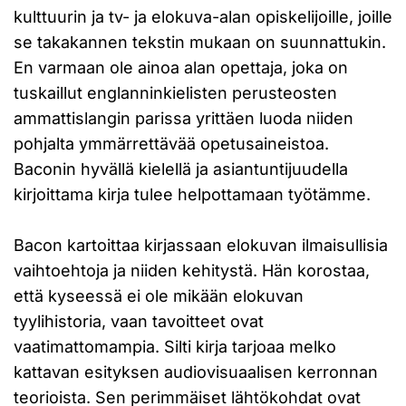
kulttuurin ja tv- ja elokuva-alan opiskelijoille, joille
se takakannen tekstin mukaan on suunnattukin.
En varmaan ole ainoa alan opettaja, joka on
tuskaillut englanninkielisten perusteosten
ammattislangin parissa yrittäen luoda niiden
pohjalta ymmärrettävää opetusaineistoa.
Baconin hyvällä kielellä ja asiantuntijuudella
kirjoittama kirja tulee helpottamaan työtämme.
Bacon kartoittaa kirjassaan elokuvan ilmaisullisia
vaihtoehtoja ja niiden kehitystä. Hän korostaa,
että kyseessä ei ole mikään elokuvan
tyylihistoria, vaan tavoitteet ovat
vaatimattomampia. Silti kirja tarjoaa melko
kattavan esityksen audiovisuaalisen kerronnan
teorioista. Sen perimmäiset lähtökohdat ovat