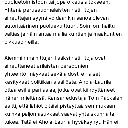
puoluetoimistoon tai jopa oikeuslaitokseen.
Yhtenä perussuomalaisten ristiriitojen
aiheuttajan syynä voidaankin sanoa olevan
autoritäärinen puoluekulttuuri. Soini on ihailtu
valtias ja näin antaa mallia kuntien ja maakuntien
pikkusoineille.
Aiemmin mainittujen lisäksi ristiriitoja ovat
aiheuttaneet erilaisten persoonien
yhteentörmäykset sekä aidosti erilaiset
käsitykset politiikan sisällöstä. Ahola-Laurila
ottaa esille pari asiaa, jotka ovat kiihdyttäneet
hänen mieltänsä. Kansanedustaja Tom Packalen
esitti, että lähiöt pitäisi pisteyttää sen mukaan
kuinka paljon asukkaat saavat yhteiskunnalta
tukea. Tätä ei Ahola-Laurila hyväksynyt. Hän ei