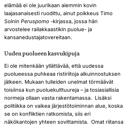
elämää ei ole juurikaan aiemmin kovin
laajasanaisesti ruodittu, ainut poikkeus Timo
Soinin
Peruspomo
-kirjassa, jossa hän
arvostelee railakkaastikin puolue- ja
kansanedustajatovereitaan.
Uuden puolueen kasvukipuja
Ei ole mitenkään yllättävää, että uudessa
puolueessa puhkeaa ristiriitoja alkuinnostuksen
jälkeen. Mukaan tulleiden unelmat törmäävät
toisiinsa kun puoluekulttuureja – ja tosiasiallisia
normeja ollaan vasta rakentamassa. Lisäksi
politiikka on vaikea järjestötoiminnan alue, koska
se on konfliktien ratkomista, siis eri
näkökantojen yhteen sovittamista. Omat riitansa