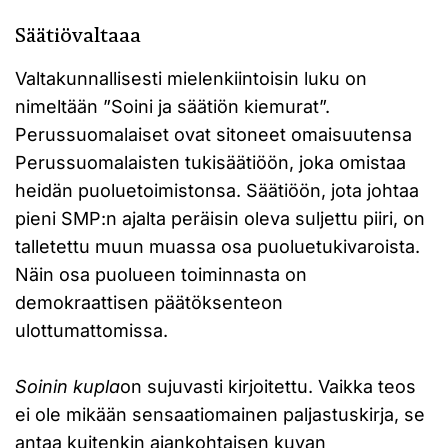
Säätiövaltaaa
Valtakunnallisesti mielenkiintoisin luku on
nimeltään ”Soini ja säätiön kiemurat”.
Perussuomalaiset ovat sitoneet omaisuutensa
Perussuomalaisten tukisäätiöön, joka omistaa
heidän puoluetoimistonsa. Säätiöön, jota johtaa
pieni SMP:n ajalta peräisin oleva suljettu piiri, on
talletettu muun muassa osa puoluetukivaroista.
Näin osa puolueen toiminnasta on
demokraattisen päätöksenteon
ulottumattomissa.
Soinin kupla
on sujuvasti kirjoitettu. Vaikka teos
ei ole mikään sensaatiomainen paljastuskirja, se
antaa kuitenkin ajankohtaisen kuvan