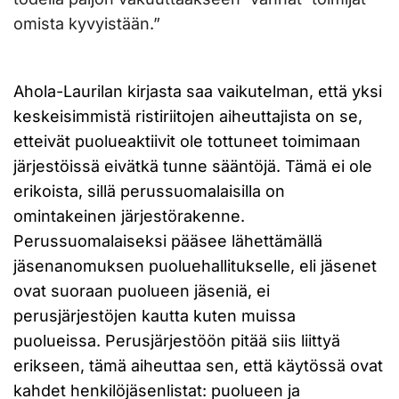
omista kyvyistään.”
Ahola-Laurilan kirjasta saa vaikutelman, että yksi
keskeisimmistä ristiriitojen aiheuttajista on se,
etteivät puolueaktiivit ole tottuneet toimimaan
järjestöissä eivätkä tunne sääntöjä. Tämä ei ole
erikoista, sillä perussuomalaisilla on
omintakeinen järjestörakenne.
Perussuomalaiseksi pääsee lähettämällä
jäsenanomuksen puoluehallitukselle, eli jäsenet
ovat suoraan puolueen jäseniä, ei
perusjärjestöjen kautta kuten muissa
puolueissa. Perusjärjestöön pitää siis liittyä
erikseen, tämä aiheuttaa sen, että käytössä ovat
kahdet henkilöjäsenlistat: puolueen ja