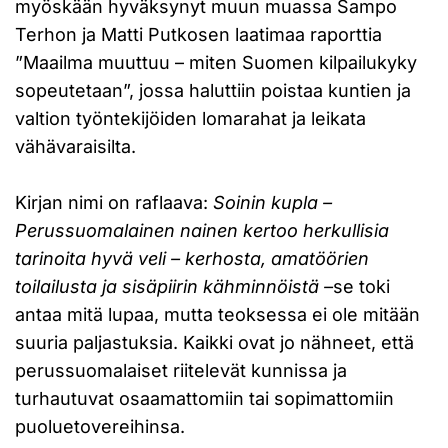
myöskään hyväksynyt muun muassa Sampo
Terhon ja Matti Putkosen laatimaa raporttia
”Maailma muuttuu – miten Suomen kilpailukyky
sopeutetaan”, jossa haluttiin poistaa kuntien ja
valtion työntekijöiden lomarahat ja leikata
vähävaraisilta.
Kirjan nimi on raflaava:
Soinin kupla –
Perussuomalainen nainen kertoo herkullisia
tarinoita hyvä veli – kerhosta, amatöörien
toilailusta ja sisäpiirin kähminnöistä –
se toki
antaa mitä lupaa, mutta teoksessa ei ole mitään
suuria paljastuksia. Kaikki ovat jo nähneet, että
perussuomalaiset riitelevät kunnissa ja
turhautuvat osaamattomiin tai sopimattomiin
puoluetovereihinsa.