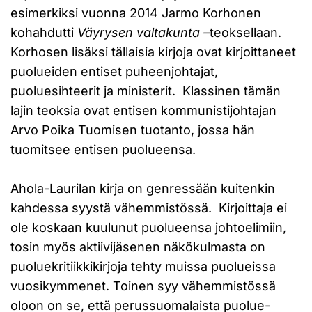
esimerkiksi vuonna 2014 Jarmo Korhonen
kohahdutti
Väyrysen valtakunta –
teoksellaan.
Korhosen lisäksi tällaisia kirjoja ovat kirjoittaneet
puolueiden entiset puheenjohtajat,
puoluesihteerit ja ministerit. Klassinen tämän
lajin teoksia ovat entisen kommunistijohtajan
Arvo Poika Tuomisen tuotanto, jossa hän
tuomitsee entisen puolueensa.
Ahola-Laurilan kirja on genressään kuitenkin
kahdessa syystä vähemmistössä. Kirjoittaja ei
ole koskaan kuulunut puolueensa johtoelimiin,
tosin myös aktiivijäsenen näkökulmasta on
puoluekritiikkikirjoja tehty muissa puolueissa
vuosikymmenet. Toinen syy vähemmistössä
oloon on se, että perussuomalaista puolue-