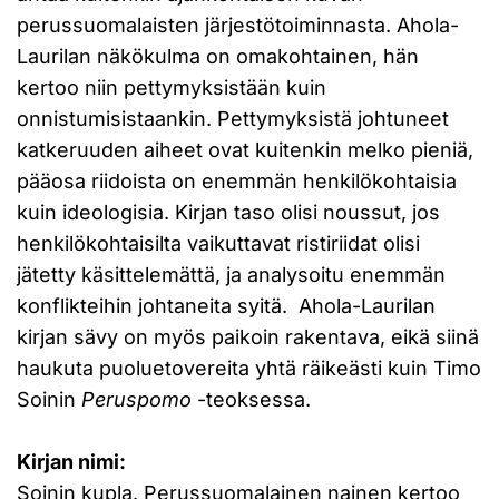
perussuomalaisten järjestötoiminnasta. Ahola-
Laurilan näkökulma on omakohtainen, hän
kertoo niin pettymyksistään kuin
onnistumisistaankin. Pettymyksistä johtuneet
katkeruuden aiheet ovat kuitenkin melko pieniä,
pääosa riidoista on enemmän henkilökohtaisia
kuin ideologisia. Kirjan taso olisi noussut, jos
henkilökohtaisilta vaikuttavat ristiriidat olisi
jätetty käsittelemättä, ja analysoitu enemmän
konflikteihin johtaneita syitä. Ahola-Laurilan
kirjan sävy on myös paikoin rakentava, eikä siinä
haukuta puoluetovereita yhtä räikeästi kuin Timo
Soinin
Peruspomo
-teoksessa.
Kirjan nimi:
Soinin kupla. Perussuomalainen nainen kertoo