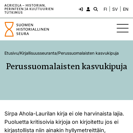
AGRICOLA – HISTORIAN,
FI
SV
EN
PERINTEEN JA KULTTUURIEN
TUTKIMUS
Etusivu
/
Kirjallisuusseuranta
/
Perussuomalaisten kasvukipuja
Perussuomalaisten kasvukipuja
Sirpa Ahola-Laurilan kirja ei ole harvinaista lajia.
Puoluetta kritisoivia kirjoja on kirjoitettu jos ei
kirjastollista niin ainakin hyllymetreittäin,