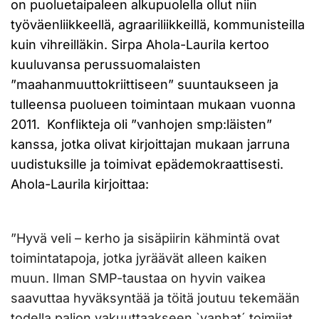
on puoluetaipaleen alkupuolella ollut niin
työväenliikkeellä, agraariliikkeillä, kommunisteilla
kuin vihreilläkin. Sirpa Ahola-Laurila kertoo
kuuluvansa perussuomalaisten
”maahanmuuttokriittiseen” suuntaukseen ja
tulleensa puolueen toimintaan mukaan vuonna
2011. Konflikteja oli ”vanhojen smp:läisten”
kanssa, jotka olivat kirjoittajan mukaan jarruna
uudistuksille ja toimivat epädemokraattisesti.
Ahola-Laurila kirjoittaa:
”Hyvä veli – kerho ja sisäpiirin kähmintä ovat
toimintatapoja, jotka jyräävät alleen kaiken
muun. Ilman SMP-taustaa on hyvin vaikea
saavuttaa hyväksyntää ja töitä joutuu tekemään
todella paljon vakuuttaakseen `vanhat´ toimijat