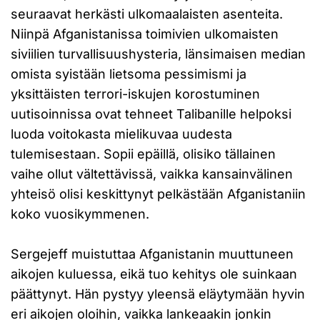
seuraavat herkästi ulkomaalaisten asenteita.
Niinpä Afganistanissa toimivien ulkomaisten
siviilien turvallisuushysteria, länsimaisen median
omista syistään lietsoma pessimismi ja
yksittäisten terrori-iskujen korostuminen
uutisoinnissa ovat tehneet Talibanille helpoksi
luoda voitokasta mielikuvaa uudesta
tulemisestaan. Sopii epäillä, olisiko tällainen
vaihe ollut vältettävissä, vaikka kansainvälinen
yhteisö olisi keskittynyt pelkästään Afganistaniin
koko vuosikymmenen.
Sergejeff muistuttaa Afganistanin muuttuneen
aikojen kuluessa, eikä tuo kehitys ole suinkaan
päättynyt. Hän pystyy yleensä eläytymään hyvin
eri aikojen oloihin, vaikka lankeaakin jonkin