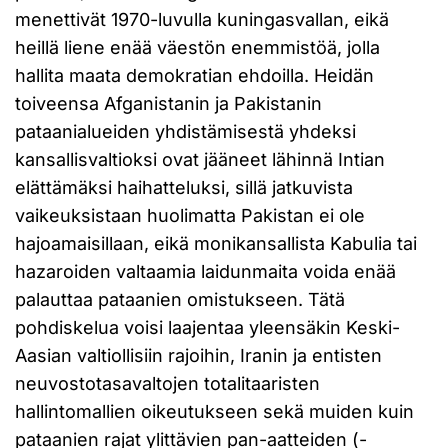
menettivät 1970-luvulla kuningasvallan, eikä
heillä liene enää väestön enemmistöä, jolla
hallita maata demokratian ehdoilla. Heidän
toiveensa Afganistanin ja Pakistanin
pataanialueiden yhdistämisestä yhdeksi
kansallisvaltioksi ovat jääneet lähinnä Intian
elättämäksi haihatteluksi, sillä jatkuvista
vaikeuksistaan huolimatta Pakistan ei ole
hajoamaisillaan, eikä monikansallista Kabulia tai
hazaroiden valtaamia laidunmaita voida enää
palauttaa pataanien omistukseen. Tätä
pohdiskelua voisi laajentaa yleensäkin Keski-
Aasian valtiollisiin rajoihin, Iranin ja entisten
neuvostotasavaltojen totalitaaristen
hallintomallien oikeutukseen sekä muiden kuin
pataanien rajat ylittävien pan-aatteiden (-