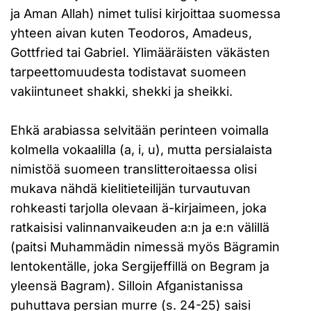
ja Aman Allah) nimet tulisi kirjoittaa suomessa
yhteen aivan kuten Teodoros, Amadeus,
Gottfried tai Gabriel. Ylimääräisten väkästen
tarpeettomuudesta todistavat suomeen
vakiintuneet shakki, shekki ja sheikki.
Ehkä arabiassa selvitään perinteen voimalla
kolmella vokaalilla (a, i, u), mutta persialaista
nimistöä suomeen translitteroitaessa olisi
mukava nähdä kielitieteilijän turvautuvan
rohkeasti tarjolla olevaan ä-kirjaimeen, joka
ratkaisisi valinnanvaikeuden a:n ja e:n välillä
(paitsi Muhammädin nimessä myös Bägramin
lentokentälle, joka Sergijeffillä on Begram ja
yleensä Bagram). Silloin Afganistanissa
puhuttava persian murre (s. 24-25) saisi