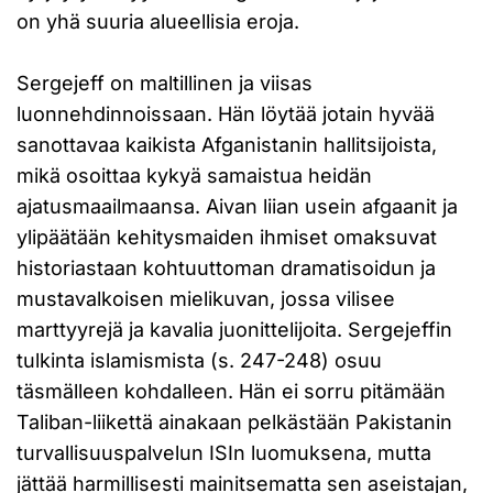
on yhä suuria alueellisia eroja.
Sergejeff on maltillinen ja viisas
luonnehdinnoissaan. Hän löytää jotain hyvää
sanottavaa kaikista Afganistanin hallitsijoista,
mikä osoittaa kykyä samaistua heidän
ajatusmaailmaansa. Aivan liian usein afgaanit ja
ylipäätään kehitysmaiden ihmiset omaksuvat
historiastaan kohtuuttoman dramatisoidun ja
mustavalkoisen mielikuvan, jossa vilisee
marttyyrejä ja kavalia juonittelijoita. Sergejeffin
tulkinta islamismista (s. 247-248) osuu
täsmälleen kohdalleen. Hän ei sorru pitämään
Taliban-liikettä ainakaan pelkästään Pakistanin
turvallisuuspalvelun ISIn luomuksena, mutta
jättää harmillisesti mainitsematta sen aseistajan,