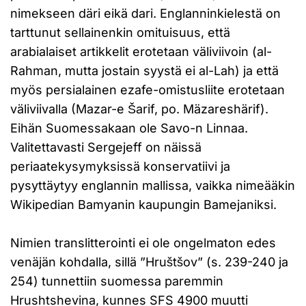
nimekseen däri eikä dari. Englanninkielestä on
tarttunut sellainenkin omituisuus, että
arabialaiset artikkelit erotetaan väliviivoin (al-
Rahman, mutta jostain syystä ei al-Lah) ja että
myös persialainen ezafe-omistusliite erotetaan
väliviivalla (Mazar-e Šarif, po. Mäzareshärif).
Eihän Suomessakaan ole Savo-n Linnaa.
Valitettavasti Sergejeff on näissä
periaatekysymyksissä konservatiivi ja
pysyttäytyy englannin mallissa, vaikka nimeääkin
Wikipedian Bamyanin kaupungin Bamejaniksi.
Nimien translitterointi ei ole ongelmaton edes
venäjän kohdalla, sillä ”Hruštšov” (s. 239-240 ja
254) tunnettiin suomessa paremmin
Hrushtshevina, kunnes SFS 4900 muutti