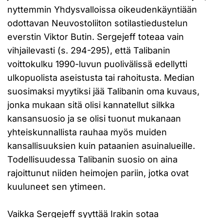
nyttemmin Yhdysvalloissa oikeudenkäyntiään
odottavan Neuvostoliiton sotilastiedustelun
everstin Viktor Butin. Sergejeff toteaa vain
vihjailevasti (s. 294-295), että Talibanin
voittokulku 1990-luvun puolivälissä edellytti
ulkopuolista aseistusta tai rahoitusta. Median
suosimaksi myytiksi jää Talibanin oma kuvaus,
jonka mukaan sitä olisi kannatellut silkka
kansansuosio ja se olisi tuonut mukanaan
yhteiskunnallista rauhaa myös muiden
kansallisuuksien kuin pataanien asuinalueille.
Todellisuudessa Talibanin suosio on aina
rajoittunut niiden heimojen pariin, jotka ovat
kuuluneet sen ytimeen.
Vaikka Sergejeff syyttää Irakin sotaa