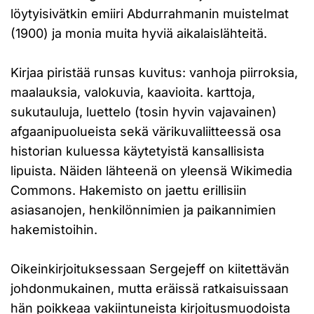
löytyisivätkin emiiri Abdurrahmanin muistelmat
(1900) ja monia muita hyviä aikalaislähteitä.
Kirjaa piristää runsas kuvitus: vanhoja piirroksia,
maalauksia, valokuvia, kaavioita. karttoja,
sukutauluja, luettelo (tosin hyvin vajavainen)
afgaanipuolueista sekä värikuvaliitteessä osa
historian kuluessa käytetyistä kansallisista
lipuista. Näiden lähteenä on yleensä Wikimedia
Commons. Hakemisto on jaettu erillisiin
asiasanojen, henkilönnimien ja paikannimien
hakemistoihin.
Oikeinkirjoituksessaan Sergejeff on kiitettävän
johdonmukainen, mutta eräissä ratkaisuissaan
hän poikkeaa vakiintuneista kirjoitusmuodoista