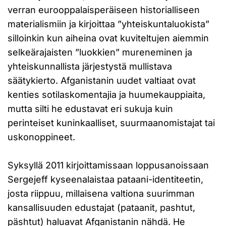
verran eurooppalaisperäiseen historialliseen
materialismiin ja kirjoittaa ”yhteiskuntaluokista”
silloinkin kun aiheina ovat kuviteltujen aiemmin
selkeärajaisten ”luokkien” mureneminen ja
yhteiskunnallista järjestystä mullistava
säätykierto. Afganistanin uudet valtiaat ovat
kenties sotilaskomentajia ja huumekauppiaita,
mutta silti he edustavat eri sukuja kuin
perinteiset kuninkaalliset, suurmaanomistajat tai
uskonoppineet.
Syksyllä 2011 kirjoittamissaan loppusanoissaan
Sergejeff kyseenalaistaa pataani-identiteetin,
josta riippuu, millaisena valtiona suurimman
kansallisuuden edustajat (pataanit, pashtut,
päshtut) haluavat Afganistanin nähdä. He