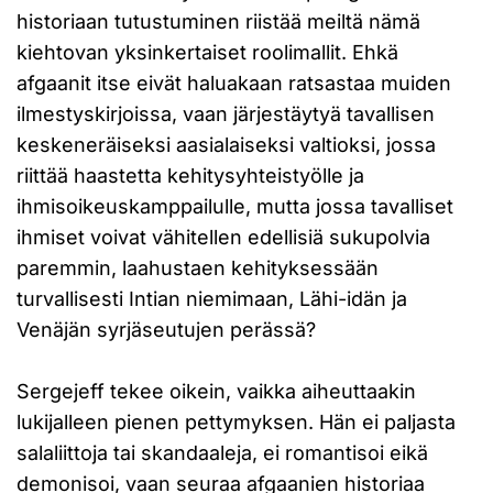
historiaan tutustuminen riistää meiltä nämä
kiehtovan yksinkertaiset roolimallit. Ehkä
afgaanit itse eivät haluakaan ratsastaa muiden
ilmestyskirjoissa, vaan järjestäytyä tavallisen
keskeneräiseksi aasialaiseksi valtioksi, jossa
riittää haastetta kehitysyhteistyölle ja
ihmisoikeuskamppailulle, mutta jossa tavalliset
ihmiset voivat vähitellen edellisiä sukupolvia
paremmin, laahustaen kehityksessään
turvallisesti Intian niemimaan, Lähi-idän ja
Venäjän syrjäseutujen perässä?
Sergejeff tekee oikein, vaikka aiheuttaakin
lukijalleen pienen pettymyksen. Hän ei paljasta
salaliittoja tai skandaaleja, ei romantisoi eikä
demonisoi, vaan seuraa afgaanien historiaa