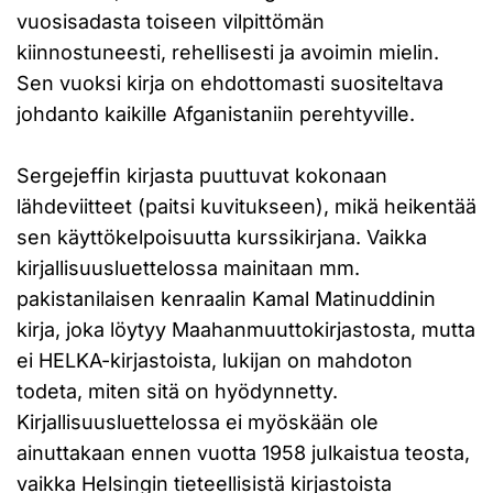
vuosisadasta toiseen vilpittömän
kiinnostuneesti, rehellisesti ja avoimin mielin.
Sen vuoksi kirja on ehdottomasti suositeltava
johdanto kaikille Afganistaniin perehtyville.
Sergejeffin kirjasta puuttuvat kokonaan
lähdeviitteet (paitsi kuvitukseen), mikä heikentää
sen käyttökelpoisuutta kurssikirjana. Vaikka
kirjallisuusluettelossa mainitaan mm.
pakistanilaisen kenraalin Kamal Matinuddinin
kirja, joka löytyy Maahanmuuttokirjastosta, mutta
ei HELKA-kirjastoista, lukijan on mahdoton
todeta, miten sitä on hyödynnetty.
Kirjallisuusluettelossa ei myöskään ole
ainuttakaan ennen vuotta 1958 julkaistua teosta,
vaikka Helsingin tieteellisistä kirjastoista