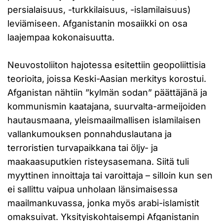
persialaisuus, -turkkilaisuus, -islamilaisuus)
leviämiseen. Afganistanin mosaiikki on osa
laajempaa kokonaisuutta.
Neuvostoliiton hajotessa esitettiin geopoliittisia
teorioita, joissa Keski-Aasian merkitys korostui.
Afganistan nähtiin ”kylmän sodan” päättäjänä ja
kommunismin kaatajana, suurvalta-armeijoiden
hautausmaana, yleismaailmallisen islamilaisen
vallankumouksen ponnahduslautana ja
terroristien turvapaikkana tai öljy- ja
maakaasuputkien risteysasemana. Siitä tuli
myyttinen innoittaja tai varoittaja – silloin kun sen
ei sallittu vaipua unholaan länsimaisessa
maailmankuvassa, jonka myös arabi-islamistit
omaksuivat. Yksityiskohtaisempi Afganistanin