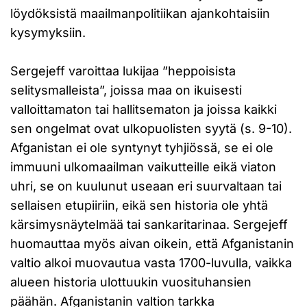
löydöksistä maailmanpolitiikan ajankohtaisiin
kysymyksiin.
Sergejeff varoittaa lukijaa ”heppoisista
selitysmalleista”, joissa maa on ikuisesti
valloittamaton tai hallitsematon ja joissa kaikki
sen ongelmat ovat ulkopuolisten syytä (s. 9-10).
Afganistan ei ole syntynyt tyhjiössä, se ei ole
immuuni ulkomaailman vaikutteille eikä viaton
uhri, se on kuulunut useaan eri suurvaltaan tai
sellaisen etupiiriin, eikä sen historia ole yhtä
kärsimysnäytelmää tai sankaritarinaa. Sergejeff
huomauttaa myös aivan oikein, että Afganistanin
valtio alkoi muovautua vasta 1700-luvulla, vaikka
alueen historia ulottuukin vuosituhansien
päähän. Afganistanin valtion tarkka