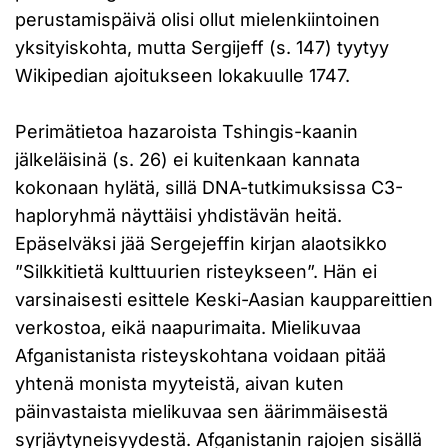
perustamispäivä olisi ollut mielenkiintoinen
yksityiskohta, mutta Sergijeff (s. 147) tyytyy
Wikipedian ajoitukseen lokakuulle 1747.
Perimätietoa hazaroista Tshingis-kaanin
jälkeläisinä (s. 26) ei kuitenkaan kannata
kokonaan hylätä, sillä DNA-tutkimuksissa C3-
haploryhmä näyttäisi yhdistävän heitä.
Epäselväksi jää Sergejeffin kirjan alaotsikko
”Silkkitietä kulttuurien risteykseen”. Hän ei
varsinaisesti esittele Keski-Aasian kauppareittien
verkostoa, eikä naapurimaita. Mielikuvaa
Afganistanista risteyskohtana voidaan pitää
yhtenä monista myyteistä, aivan kuten
päinvastaista mielikuvaa sen äärimmäisestä
syrjäytyneisyydestä. Afganistanin rajojen sisällä