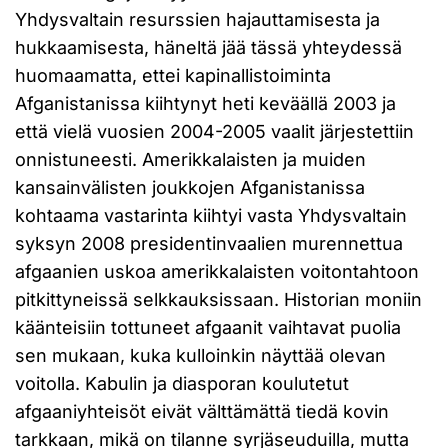
Yhdysvaltain resurssien hajauttamisesta ja
hukkaamisesta, häneltä jää tässä yhteydessä
huomaamatta, ettei kapinallistoiminta
Afganistanissa kiihtynyt heti keväällä 2003 ja
että vielä vuosien 2004-2005 vaalit järjestettiin
onnistuneesti. Amerikkalaisten ja muiden
kansainvälisten joukkojen Afganistanissa
kohtaama vastarinta kiihtyi vasta Yhdysvaltain
syksyn 2008 presidentinvaalien murennettua
afgaanien uskoa amerikkalaisten voitontahtoon
pitkittyneissä selkkauksissaan. Historian moniin
käänteisiin tottuneet afgaanit vaihtavat puolia
sen mukaan, kuka kulloinkin näyttää olevan
voitolla. Kabulin ja diasporan koulutetut
afgaaniyhteisöt eivät välttämättä tiedä kovin
tarkkaan, mikä on tilanne syrjäseuduilla, mutta