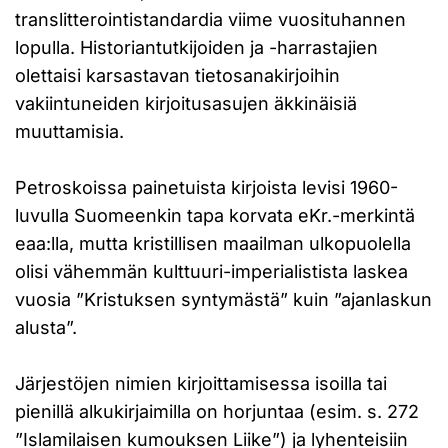
translitterointistandardia viime vuosituhannen
lopulla. Historiantutkijoiden ja -harrastajien
olettaisi karsastavan tietosanakirjoihin
vakiintuneiden kirjoitusasujen äkkinäisiä
muuttamisia.
Petroskoissa painetuista kirjoista levisi 1960-
luvulla Suomeenkin tapa korvata eKr.-merkintä
eaa:lla, mutta kristillisen maailman ulkopuolella
olisi vähemmän kulttuuri-imperialistista laskea
vuosia ”Kristuksen syntymästä” kuin ”ajanlaskun
alusta”.
Järjestöjen nimien kirjoittamisessa isoilla tai
pienillä alkukirjaimilla on horjuntaa (esim. s. 272
”Islamilaisen kumouksen Liike”) ja lyhenteisiin