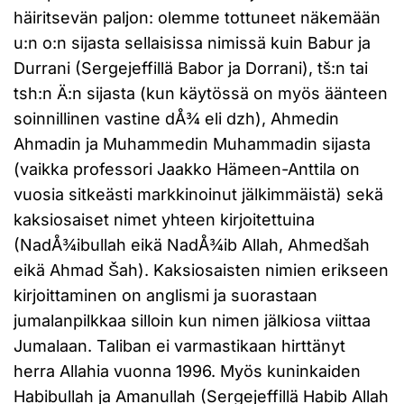
häiritsevän paljon: olemme tottuneet näkemään
u:n o:n sijasta sellaisissa nimissä kuin Babur ja
Durrani (Sergejeffillä Babor ja Dorrani), tš:n tai
tsh:n Ä:n sijasta (kun käytössä on myös äänteen
soinnillinen vastine dÅ¾ eli dzh), Ahmedin
Ahmadin ja Muhammedin Muhammadin sijasta
(vaikka professori Jaakko Hämeen-Anttila on
vuosia sitkeästi markkinoinut jälkimmäistä) sekä
kaksiosaiset nimet yhteen kirjoitettuina
(NadÅ¾ibullah eikä NadÅ¾ib Allah, Ahmedšah
eikä Ahmad Šah). Kaksiosaisten nimien erikseen
kirjoittaminen on anglismi ja suorastaan
jumalanpilkkaa silloin kun nimen jälkiosa viittaa
Jumalaan. Taliban ei varmastikaan hirttänyt
herra Allahia vuonna 1996. Myös kuninkaiden
Habibullah ja Amanullah (Sergejeffillä Habib Allah