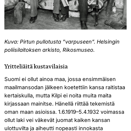
Kuva: Pirtun pullotusta ”varpuseen”. Helsingin
poliisilaitoksen arkisto, Rikosmuseo.
Yritteliäitä kustavilaisia
Suomi ei ollut ainoa maa, jossa ensimmäisen
maailmansodan jälkeen koetettiin kansa raitistaa
kertaiskulla, mutta Kilpi ei noita muita maita
kirjassaan mainitse. Hänellä riittää tekemistä
oman maan asioissa. 1.6.1919–5.4.1932 voimassa
ollut laki vei väkevät juomat kaiken kansan
ulottuvilta ja aiheutti nopeasti innokasta