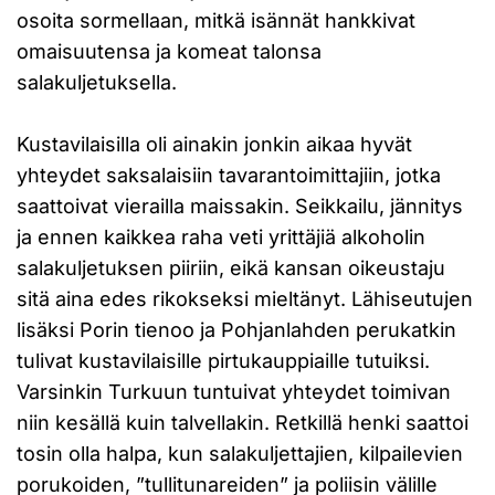
osoita sormellaan, mitkä isännät hankkivat
omaisuutensa ja komeat talonsa
salakuljetuksella.
Kustavilaisilla oli ainakin jonkin aikaa hyvät
yhteydet saksalaisiin tavarantoimittajiin, jotka
saattoivat vierailla maissakin. Seikkailu, jännitys
ja ennen kaikkea raha veti yrittäjiä alkoholin
salakuljetuksen piiriin, eikä kansan oikeustaju
sitä aina edes rikokseksi mieltänyt. Lähiseutujen
lisäksi Porin tienoo ja Pohjanlahden perukatkin
tulivat kustavilaisille pirtukauppiaille tutuiksi.
Varsinkin Turkuun tuntuivat yhteydet toimivan
niin kesällä kuin talvellakin. Retkillä henki saattoi
tosin olla halpa, kun salakuljettajien, kilpailevien
porukoiden, ”tullitunareiden” ja poliisin välille