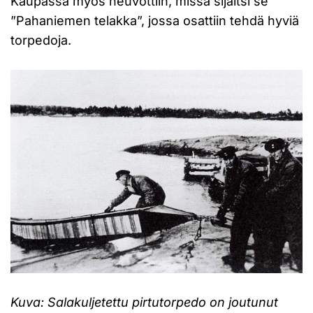
Kaupassa myös neuvottiin, missä sijaitsi se
”Pahaniemen telakka”, jossa osattiin tehdä hyviä
torpedoja.
Kuva: Salakuljetettu pirtutorpedo on joutunut