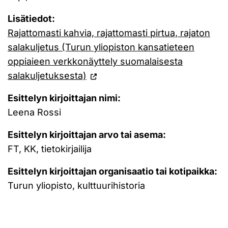
Lisätiedot:
Rajattomasti kahvia, rajattomasti pirtua, rajaton
salakuljetus (Turun yliopiston kansatieteen
oppiaieen verkkonäyttely suomalaisesta
salakuljetuksesta)
Esittelyn kirjoittajan nimi:
Leena Rossi
Esittelyn kirjoittajan arvo tai asema:
FT, KK, tietokirjailija
Esittelyn kirjoittajan organisaatio tai kotipaikka:
Turun yliopisto, kulttuurihistoria