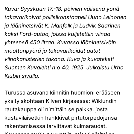
Kuva: Syyskuun 17.-18. päivien välisenä yönä
takavarikoivat poliisikonstaapeli Uuno Leinonen
ja lääninetsivät K. Manfolk ja Ludvik Saarinen
kaksi Ford-autoa, joissa kuljetettiin viinaa
yhteensä 450 litraa. Kuvassa lääninetsiväin
moottoripyörä ja takavarikoidut autot
viinakanisterien takana. Kuva ja kuvateksti
Suomen Kuvalehti n:o 40, 1925. Julkaistu
Urho
Klubin sivulla
.
Turussa asuvana kiinnitin huomioni erääseen
yksityiskohtaan Kilven kirjasessa: Wiklundin
rautakauppa oli nimittäin se paikka, josta
kustavilaisetkin hankkivat pirtutorpedojensa
rakentamisessa tarvittavat kulmaraudat.