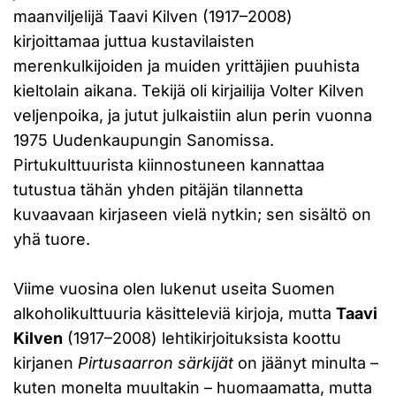
maanviljelijä Taavi Kilven (1917–2008)
kirjoittamaa juttua kustavilaisten
merenkulkijoiden ja muiden yrittäjien puuhista
kieltolain aikana. Tekijä oli kirjailija Volter Kilven
veljenpoika, ja jutut julkaistiin alun perin vuonna
1975 Uudenkaupungin Sanomissa.
Pirtukulttuurista kiinnostuneen kannattaa
tutustua tähän yhden pitäjän tilannetta
kuvaavaan kirjaseen vielä nytkin; sen sisältö on
yhä tuore.
Viime vuosina olen lukenut useita Suomen
alkoholikulttuuria käsitteleviä kirjoja, mutta
Taavi
Kilven
(1917–2008) lehtikirjoituksista koottu
kirjanen
Pirtusaarron särkijät
on jäänyt minulta –
kuten monelta muultakin – huomaamatta, mutta