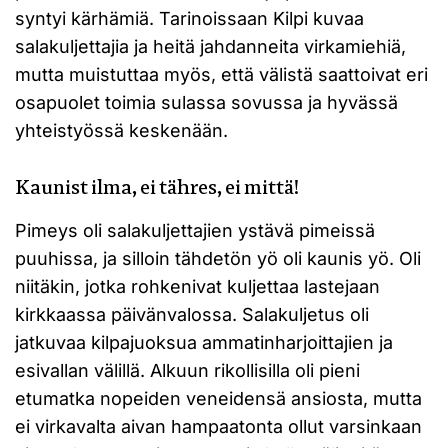
syntyi kärhämiä. Tarinoissaan Kilpi kuvaa
salakuljettajia ja heitä jahdanneita virkamiehiä,
mutta muistuttaa myös, että välistä saattoivat eri
osapuolet toimia sulassa sovussa ja hyvässä
yhteistyössä keskenään.
Kaunist ilma, ei tähres, ei mittä!
Pimeys oli salakuljettajien ystävä pimeissä
puuhissa, ja silloin tähdetön yö oli kaunis yö. Oli
niitäkin, jotka rohkenivat kuljettaa lastejaan
kirkkaassa päivänvalossa. Salakuljetus oli
jatkuvaa kilpajuoksua ammatinharjoittajien ja
esivallan välillä. Alkuun rikollisilla oli pieni
etumatka nopeiden veneidensä ansiosta, mutta
ei virkavalta aivan hampaatonta ollut varsinkaan