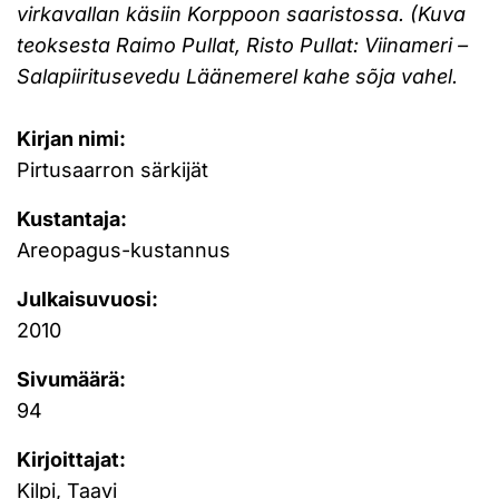
virkavallan käsiin Korppoon saaristossa. (Kuva
teoksesta Raimo Pullat, Risto Pullat: Viinameri –
Salapiiritusevedu Läänemerel kahe sõja vahel.
Kirjan nimi:
Pirtusaarron särkijät
Kustantaja:
Areopagus-kustannus
Julkaisuvuosi:
2010
Sivumäärä:
94
Kirjoittajat:
Kilpi, Taavi