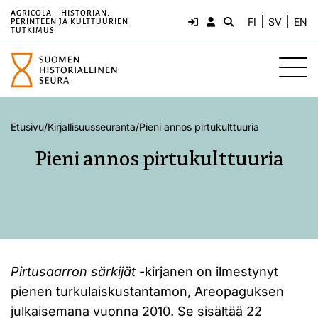
AGRICOLA – HISTORIAN,
FI
SV
EN
PERINTEEN JA KULTTUURIEN
TUTKIMUS
Etusivu
/
Kirjallisuusseuranta
/
Pieni annos pirtukulttuuria
Pieni annos pirtukulttuuria
Pirtusaarron särkijät
-kirjanen on ilmestynyt
pienen turkulaiskustantamon, Areopaguksen
julkaisemana vuonna 2010. Se sisältää 22