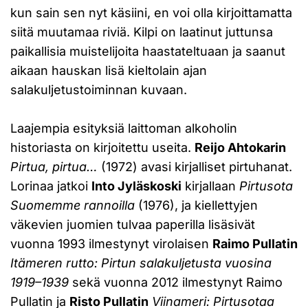
kun sain sen nyt käsiini, en voi olla kirjoittamatta
siitä muutamaa riviä. Kilpi on laatinut juttunsa
paikallisia muistelijoita haastateltuaan ja saanut
aikaan hauskan lisä kieltolain ajan
salakuljetustoiminnan kuvaan.
Laajempia esityksiä laittoman alkoholin
historiasta on kirjoitettu useita.
Reijo Ahtokarin
Pirtua, pirtua…
(1972) avasi kirjalliset pirtuhanat.
Lorinaa jatkoi
Into Jyläskoski
kirjallaan
Pirtusota
Suomemme rannoilla
(1976), ja kiellettyjen
väkevien juomien tulvaa paperilla lisäsivät
vuonna 1993 ilmestynyt virolaisen
Raimo Pullatin
Itämeren rutto: Pirtun salakuljetusta vuosina
1919–1939
sekä vuonna 2012 ilmestynyt Raimo
Pullatin ja
Risto Pullatin
Viinameri: Pirtusotaa