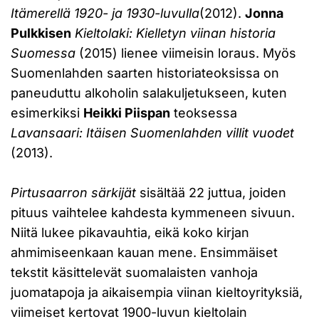
Itämerellä 1920- ja 1930-luvulla
(2012).
Jonna
Pulkkisen
Kieltolaki: Kielletyn viinan historia
Suomessa
(2015) lienee viimeisin loraus. Myös
Suomenlahden saarten historiateoksissa on
paneuduttu alkoholin salakuljetukseen, kuten
esimerkiksi
Heikki Piispan
teoksessa
Lavansaari: Itäisen Suomenlahden villit vuodet
(2013).
Pirtusaarron särkijät
sisältää 22 juttua, joiden
pituus vaihtelee kahdesta kymmeneen sivuun.
Niitä lukee pikavauhtia, eikä koko kirjan
ahmimiseenkaan kauan mene. Ensimmäiset
tekstit käsittelevät suomalaisten vanhoja
juomatapoja ja aikaisempia viinan kieltoyrityksiä,
viimeiset kertovat 1900-luvun kieltolain