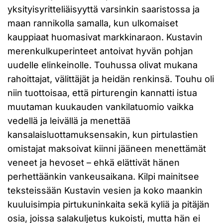
yksityisyritteliäisyyttä varsinkin saaristossa ja
maan rannikolla samalla, kun ulkomaiset
kauppiaat huomasivat markkinaraon. Kustavin
merenkulkuperinteet antoivat hyvän pohjan
uudelle elinkeinolle. Touhussa olivat mukana
rahoittajat, välittäjät ja heidän renkinsä. Touhu oli
niin tuottoisaa, että pirturengin kannatti istua
muutaman kuukauden vankilatuomio vaikka
vedellä ja leivällä ja menettää
kansalaisluottamuksensakin, kun pirtulastien
omistajat maksoivat kiinni jääneen menettämät
veneet ja hevoset – ehkä elättivät hänen
perhettäänkin vankeusaikana. Kilpi mainitsee
teksteissään Kustavin vesien ja koko maankin
kuuluisimpia pirtukuninkaita sekä kyliä ja pitäjän
osia, joissa salakuljetus kukoisti, mutta hän ei