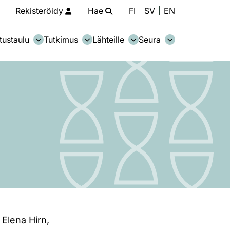
Rekisteröidy
Hae
FI
SV
EN
tustaulu
Tutkimus
Lähteille
Seura
 Elena Hirn,