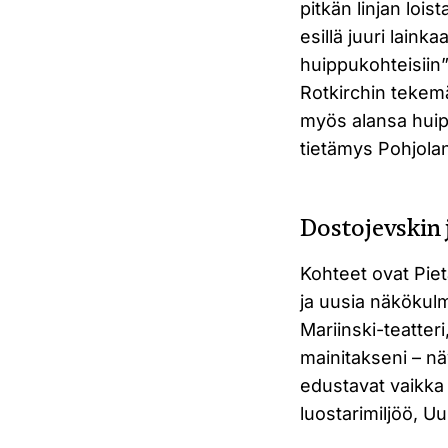
pitkän linjan loi
esillä juuri laink
huippukohteisiin” 
Rotkirchin tekemät
myös alansa huip
tietämys Pohjola
Dostojevskin j
Kohteet ovat Pieta
ja uusia näkökul
Mariinski-teatter
mainitakseni – nä
edustavat vaikka
luostarimiljöö, Uu