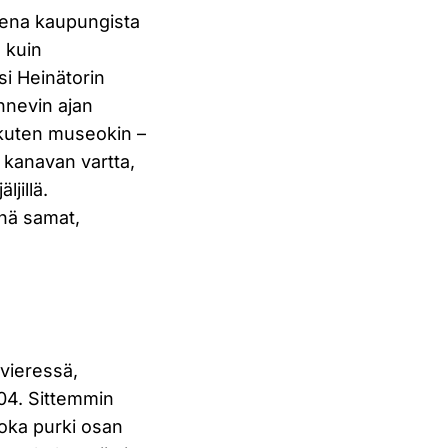
leena kaupungista
 kuin
ksi Heinätorin
hnevin ajan
ä kuten museokin –
 kanavan vartta,
jillä.
yhä samat,
 vieressä,
2004. Sittemmin
oka purki osan