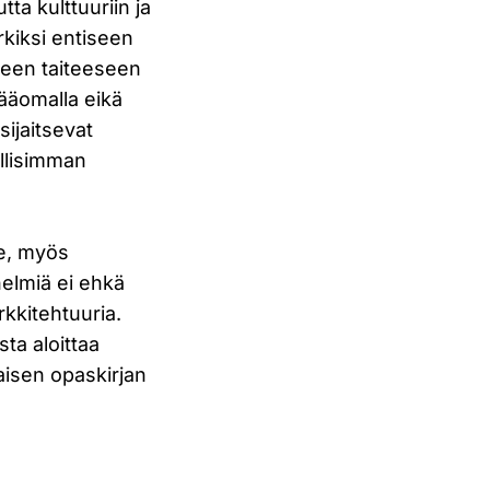
ta kulttuuriin ja
kiksi entiseen
iseen taiteeseen
pääomalla eikä
ijaitsevat
ollisimman
te, myös
helmiä ei ehkä
rkkitehtuuria.
sta aloittaa
laisen opaskirjan