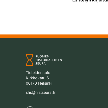
Tieteiden talo
Kirkkokatu 6
00170 Helsinki
shs@histseura.fi