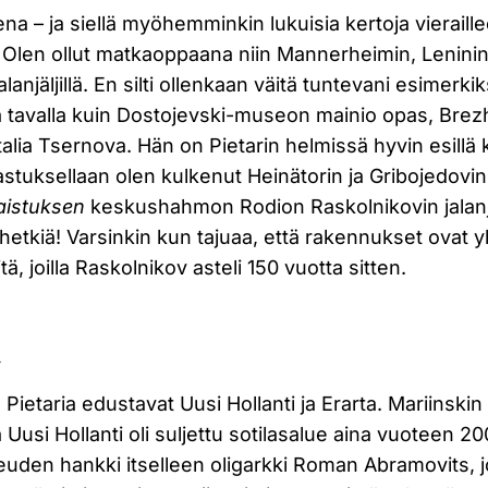
na – ja siellä myöhemminkin lukuisia kertoja vierail
. Olen ollut matkaoppaana niin Mannerheimin, Leninin
lanjäljillä. En silti ollenkaan väitä tuntevani esimerki
 tavalla kuin Dostojevski-museon mainio opas, Brez
Natalia Tsernova. Hän on Pietarin helmissä hyvin esill
astuksellaan olen kulkenut Heinätorin ja Gribojedovin
aistuksen
keskushahmon Rodion Raskolnikovin jalanjäl
etkiä! Varsinkin kun tajuaa, että rakennukset ovat 
tä, joilla Raskolnikov asteli 150 vuotta sitten.
a
 Pietaria edustavat Uusi Hollanti ja Erarta. Mariinskin
a Uusi Hollanti oli suljettu sotilasalue aina vuoteen 
uden hankki itselleen oligarkki Roman Abramovits, j