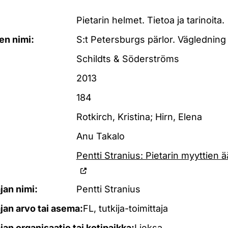
Pietarin helmet. Tietoa ja tarinoita.
en nimi:
S:t Petersburgs pärlor. Vägledning 
Schildts & Söderströms
2013
184
Rotkirch, Kristina; Hirn, Elena
Anu Takalo
Pentti Stranius: Pietarin myyttien ä
ajan nimi:
Pentti Stranius
ajan arvo tai asema:
FL, tutkija-toimittaja
ajan organisaatio tai kotipaikka:
Lieksa