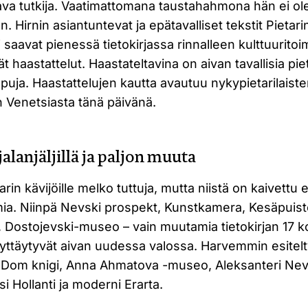
stava tutkija. Vaatimattomana taustahahmona hän ei ol
aan. Hirnin asiantuntevat ja epätavalliset tekstit Pietar
saavat pienessä tietokirjassa rinnalleen kulttuuritoim
 haastattelut. Haastateltavina on aivan tavallisia piet
puja. Haastattelujen kautta avautuu nykypietarilaist
n Venetsiasta tänä päivänä.
alanjäljillä ja paljon muuta
rin kävijöille melko tuttuja, mutta niistä on kaivettu e
mia. Niinpä Nevski prospekt, Kunstkamera, Kesäpuisto
i, Dostojevski-museo – vain muutamia tietokirjan 17 
yttäytyvät aivan uudessa valossa. Harvemmin esitelt
 Dom knigi, Anna Ahmatova -museo, Aleksanteri Nev
si Hollanti ja moderni Erarta.