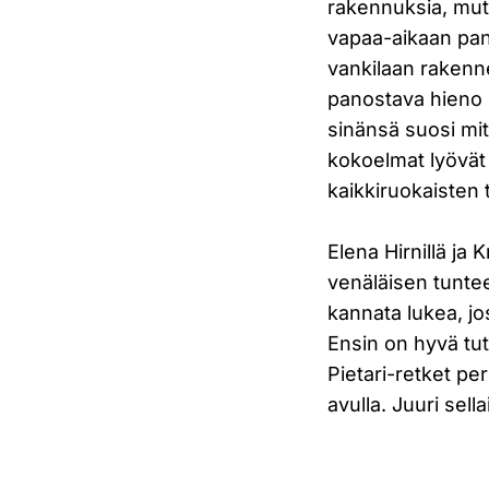
rakennuksia, mutta
vapaa-aikaan pan
vankilaan rakenne
panostava hieno m
sinänsä suosi mi
kokoelmat lyövät 
kaikkiruokaisten 
Elena Hirnillä ja 
venäläisen tuntee
kannata lukea, jos
Ensin on hyvä tutu
Pietari-retket per
avulla. Juuri sel