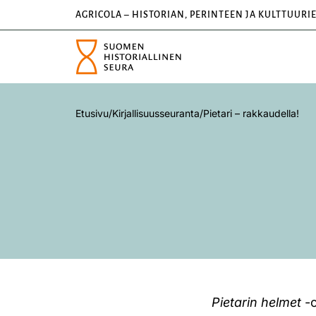
AGRICOLA – HISTORIAN, PERINTEEN JA KULTTUURI
Etusivu
/
Kirjallisuusseuranta
/
Pietari – rakkaudella!
Pietarin helmet
-o