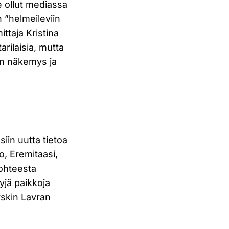
e ollut mediassa
in ”helmeileviin
ittaja Kristina
arilaisia, mutta
en näkemys ja
siin uutta tietoa
, Eremitaasi,
kohteesta
yjä paikkoja
skin Lavran