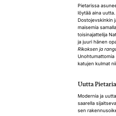
Pietarissa asunee
löytää aina uutta
Dostojevskinkin ja
maisemia samalla
toisinajattelija 
ja juuri hänen op
Rikoksen ja rang
Unohtumattomia h
katujen kulmat nii
Uutta Pietari
Modernia ja uutta
saarella sijaitsev
sen rakennusoike