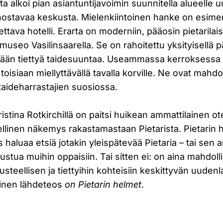
 alkoi pian asiantuntijavoimin suunnitella alueelle uut
ostavaa keskusta. Mielenkiintoinen hanke on esimer
ttava hotelli. Erarta on moderniin, pääosin pietarila
useo Vasilinsaarella. Se on rahoitettu yksityisellä 
tään tiettyä taidesuuntaa. Useammassa kerroksessa s
toisiaan miellyttävällä tavalla korville. Ne ovat mahd
taideharrastajien suosiossa.
Kristina Rotkirchillä on paitsi huikean ammattilainen o
llinen näkemys rakastamastaan Pietarista. Pietarin 
 haluaa etsiä jotakin yleispätevää Pietaria – tai sen a
stua muihin oppaisiin. Tai sitten ei: on aina mahdolli
usteellisen ja tiettyihin kohteisiin keskittyvän uuden
lainen lähdeteos
on Pietarin helmet
.