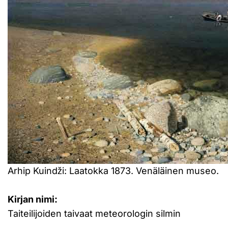
Arhip Kuindži: Laatokka 1873. Venäläinen museo.
Kirjan nimi:
Taiteilijoiden taivaat meteorologin silmin