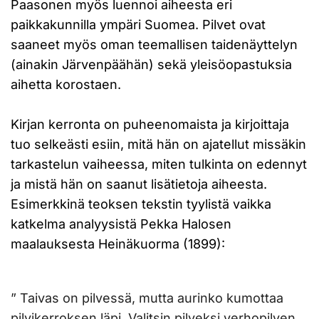
Paasonen myös luennoi aiheesta eri
paikkakunnilla ympäri Suomea. Pilvet ovat
saaneet myös oman teemallisen taidenäyttelyn
(ainakin Järvenpäähän) sekä yleisöopastuksia
aihetta korostaen.
Kirjan kerronta on puheenomaista ja kirjoittaja
tuo selkeästi esiin, mitä hän on ajatellut missäkin
tarkastelun vaiheessa, miten tulkinta on edennyt
ja mistä hän on saanut lisätietoja aiheesta.
Esimerkkinä teoksen tekstin tyylistä vaikka
katkelma analyysistä Pekka Halosen
maalauksesta Heinäkuorma (1899):
” Taivas on pilvessä, mutta aurinko kumottaa
pilvikerroksen läpi. Valitsin pilveksi verhopilven,