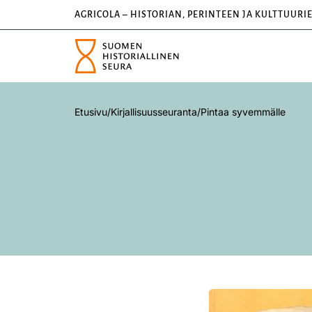
AGRICOLA – HISTORIAN, PERINTEEN JA KULTTUURI
Etusivu
/
Kirjallisuusseuranta
/
Pintaa syvemmälle