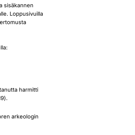
 ja sisäkannen
le. Loppusivuilla
kertomusta
la:
tanutta harmitti
19).
uoren arkeologin