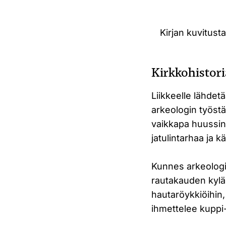
Kirjan kuvitusta
Kirkkohistori
Liikkeelle lähdet
arkeologin työstä
vaikkapa huussin 
jatulintarhaa ja k
Kunnes arkeologin
rautakauden kylä
hautaröykkiöihin,
ihmettelee kuppi-