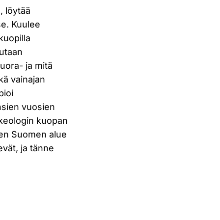
 löytää
se. Kuulee
kuopilla
tutaan
uora- ja mitä
kä vainajan
pioi
hansien vuosien
rkeologin kuopan
yisen Suomen alue
evät, ja tänne