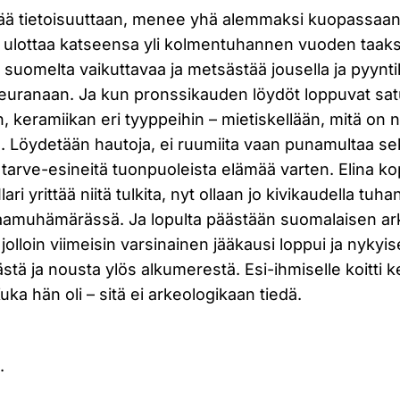
ää tietoisuuttaan, menee yhä alemmaksi kuopassaan,
 ulottaa katseensa yli kolmentuhannen vuoden taak
 suomelta vaikuttavaa ja metsästää jousella ja pyynti
seuranaan. Ja kun pronssikauden löydöt loppuvat sa
 keramiikan eri tyyppeihin – mietiskellään, mitä on n
 Löydetään hautoja, ei ruumiita vaan punamultaa se
 tarve-esineitä tuonpuoleista elämää varten. Elina ko
 Ilari yrittää niitä tulkita, nyt ollaan jo kivikaudella tu
 aamuhämärässä. Ja lopulta päästään suomalaisen a
, jolloin viimeisin varsinainen jääkausi loppui ja nyk
ästä ja nousta ylös alkumerestä. Esi-ihmiselle koitti k
uka hän oli – sitä ei arkeologikaan tiedä.
.