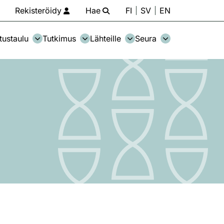
Rekisteröidy
Hae
FI
SV
EN
tustaulu
Tutkimus
Lähteille
Seura