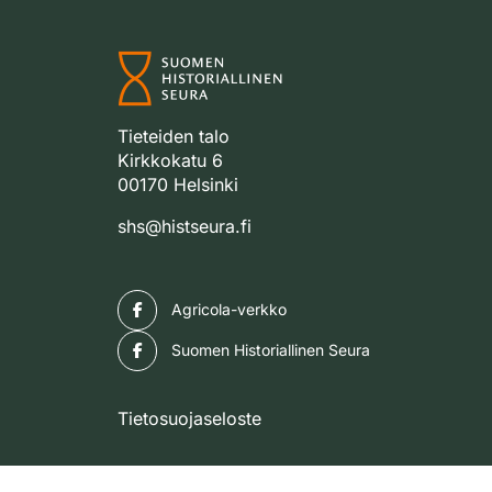
Tieteiden talo
Kirkkokatu 6
00170 Helsinki
shs@histseura.fi
Facebook
Agricola-verkko
Facebook
Suomen Historiallinen Seura
Tietosuojaseloste