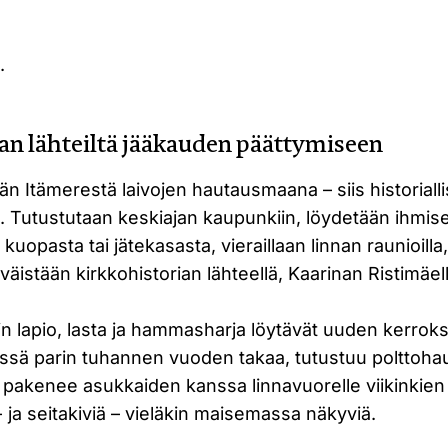
.
an lähteiltä jääkauden päättymiseen
ään Itämerestä laivojen hautausmaana – siis historiall
. Tutustutaan keskiajan kaupunkiin, löydetään ihmis
kuopasta tai jätekasasta, vieraillaan linnan raunioilla
äväistään kirkkohistorian lähteellä, Kaarinan Ristimäel
 lapio, lasta ja hammasharja löytävät uuden kerroks
ssä parin tuhannen vuoden takaa, tutustuu polttoh
 pakenee asukkaiden kanssa linnavuorelle viikinkien 
 ja seitakiviä – vieläkin maisemassa näkyviä.