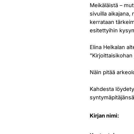
Meikäläistä – mut
sivuilla aikajana
kerrataan tärkei
esitettyihin kysym
Elina Helkalan al
”Kirjoittaisikohan
Näin pitää arkeol
Kahdesta löydetyst
syntymäpitäjänsä 
Kirjan nimi: