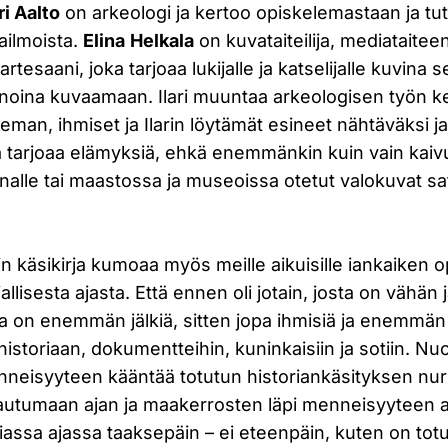
ari Aalto
on arkeologi ja kertoo opiskelemastaan ja tu
ailmoista.
Elina
Helkala
on kuvataiteilija, mediataiteen
tesaani, joka tarjoaa lukijalle ja katselijalle kuvina se
anoina kuvaamaan. Ilari muuntaa arkeologisen työn k
seman, ihmiset ja Ilarin löytämät esineet nähtäväksi j
 ja tarjoaa elämyksiä, ehkä enemmänkin kuin vain ka
janalle tai maastossa ja museoissa otetut valokuvat s
 käsikirja kumoaa myös meille aikuisille iankaiken 
allisesta ajasta. Että ennen oli jotain, josta on vähän j
ta on enemmän jälkiä, sitten jopa ihmisiä ja enemmän
istoriaan, dokumentteihin, kuninkaisiin ja sotiin. Nuor
eisyyteen kääntää totutun historiankäsityksen nur
autumaan ajan ja maakerrosten läpi menneisyyteen a
iassa ajassa taaksepäin – ei eteenpäin, kuten on totu