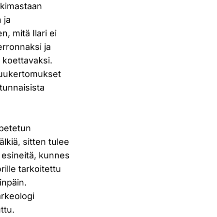
tkimastaan
 ja
n, mitä Ilari ei
erronnaksi ja
a koettavaksi.
ivuukertomukset
atunnaisista
opetetun
älkiä, sitten tulee
 esineitä, kunnes
ille tarkoitettu
inpäin.
rkeologi
ttu.