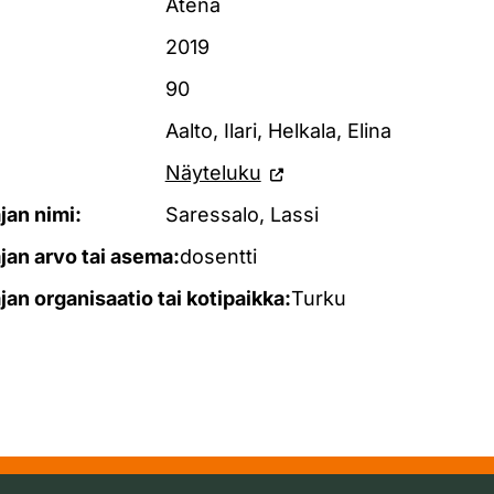
Atena
2019
90
Aalto, Ilari, Helkala, Elina
Näyteluku
ajan nimi:
Saressalo, Lassi
ajan arvo tai asema:
dosentti
ajan organisaatio tai kotipaikka:
Turku