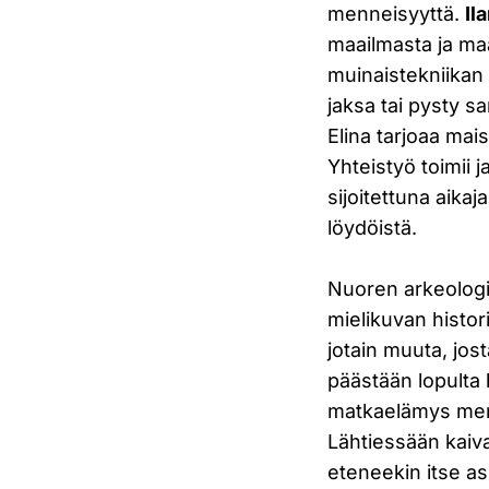
menneisyyttä.
Il
maailmasta ja ma
muinaistekniikan ar
jaksa tai pysty s
Elina tarjoaa mai
Yhteistyö toimii
sijoitettuna aika
löydöistä.
Nuoren arkeologin
mielikuvan histori
jotain muuta, jos
päästään lopulta h
matkaelämys menn
Lähtiessään kaiv
eteneekin itse as