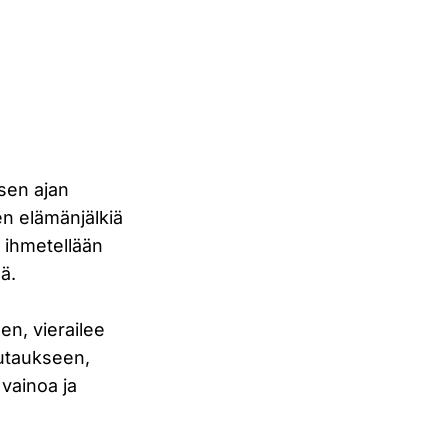
isen ajan
en elämänjälkiä
, ihmetellään
lä.
en, vierailee
autaukseen,
vainoa ja