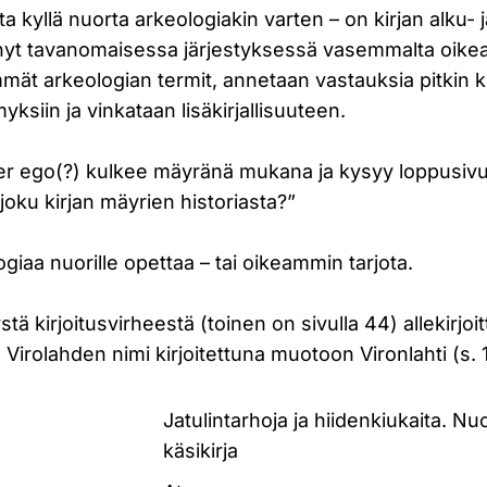
ta kyllä nuorta arkeologiakin varten – on kirjan alku-
, nyt tavanomaisessa järjestyksessä vasemmalta oikeal
mmät arkeologian termit, annetaan vastauksia pitkin 
yksiin ja vinkataan lisäkirjallisuuteen.
ter ego(?) kulkee mäyränä mukana ja kysyy loppusivul
 joku kirjan mäyrien historiasta?”
ogiaa nuorille opettaa – tai oikeammin tarjota.
ä kirjoitusvirheestä (toinen on sivulla 44) allekirjoit
Virolahden nimi kirjoitettuna muotoon Vironlahti (s. 
Jatulintarhoja ja hiidenkiukaita. N
käsikirja