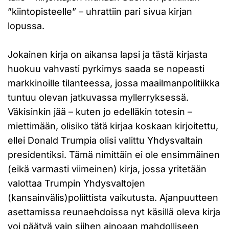
”kiintopisteelle” – uhrattiin pari sivua kirjan
lopussa.
Jokainen kirja on aikansa lapsi ja tästä kirjasta
huokuu vahvasti pyrkimys saada se nopeasti
markkinoille tilanteessa, jossa maailmanpolitiikka
tuntuu olevan jatkuvassa myllerryksessä.
Väkisinkin jää – kuten jo edelläkin totesin –
miettimään, olisiko tätä kirjaa koskaan kirjoitettu,
ellei Donald Trumpia olisi valittu Yhdysvaltain
presidentiksi. Tämä nimittäin ei ole ensimmäinen
(eikä varmasti viimeinen) kirja, jossa yritetään
valottaa Trumpin Yhdysvaltojen
(kansainvälis)poliittista vaikutusta. Ajanpuutteen
asettamissa reunaehdoissa nyt käsillä oleva kirja
voi päätyä vain siihen ainoaan mahdolliseen