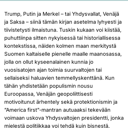
Trump, Putin ja Merkel – tai Yhdysvallat, Venäjä
ja Saksa – siinä tämän kirjan asetelma lyhyesti ja
tiivistetysti ilmaistuna. Tuskin kukaan voi kiistää,
puhuttiinpa sitten nykyisessä tai historiallisessa
kontekstissa, näiden kolmen maan merkitystä
Suomen kaltaiselle pienelle maalle maanosassa,
jolla on ollut kyseenalainen kunnia jo
vuosisatojen ajan toimia suurvaltojen tai
sellaiseksi haluavien temmellyskenttänä. Kun
tähän yhdistetään populismin nousu
Euroopassa, Venäjän geopoliittisesti
motivoitunut ärhentely sekä protektionismin ja
”America first”-mantran autuaaksi tekevään
voimaan uskova Yhdysvaltojen presidentti, jonka
mielestä politiikkaa voi tehdä kuin bisnestä,