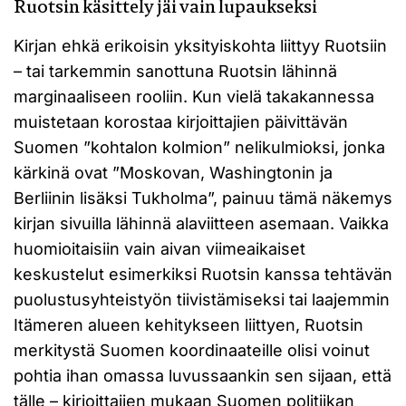
Ruotsin käsittely jäi vain lupaukseksi
Kirjan ehkä erikoisin yksityiskohta liittyy Ruotsiin
– tai tarkemmin sanottuna Ruotsin lähinnä
marginaaliseen rooliin. Kun vielä takakannessa
muistetaan korostaa kirjoittajien päivittävän
Suomen ”kohtalon kolmion” nelikulmioksi, jonka
kärkinä ovat ”Moskovan, Washingtonin ja
Berliinin lisäksi Tukholma”, painuu tämä näkemys
kirjan sivuilla lähinnä alaviitteen asemaan. Vaikka
huomioitaisiin vain aivan viimeaikaiset
keskustelut esimerkiksi Ruotsin kanssa tehtävän
puolustusyhteistyön tiivistämiseksi tai laajemmin
Itämeren alueen kehitykseen liittyen, Ruotsin
merkitystä Suomen koordinaateille olisi voinut
pohtia ihan omassa luvussaankin sen sijaan, että
tälle – kirjoittajien mukaan Suomen politiikan