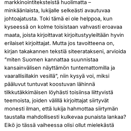
markkinointiteksteistä huolimatta –
minkäänlaista, lukijalle selkeästi avautuvaa
johtoajatusta. Toki tämä ei ole helppoa, kun
kyseessä on kolme toisistaan vahvasti eroavaa
maata, joista kirjoittavat kirjoitustyyleiltään hyvin
erilaiset kirjoittajat. Mutta jos tavoitteena on,
kirjan takakannen tekstiä siteeratakseni, arvioida
”miten Suomen kannattaa suunnistaa
kansainvälisen näyttämön tuntemattomilla ja
vaarallisillakin vesillä”, niin kysyä voi, miksi
pääluvut tuntuvat koostuvan lähinnä
tilkkutäkkimäisen löyhästi toisiinsa liittyvistä
teemoista, joiden välillä kirjoittajat siirtyvät
monesti ilman, että lukija hahmottaa siirtymän
taustalla mahdollisesti kulkevaa punaista lankaa?
Eikö jo tässä vaiheessa olisi ollut mielekästä