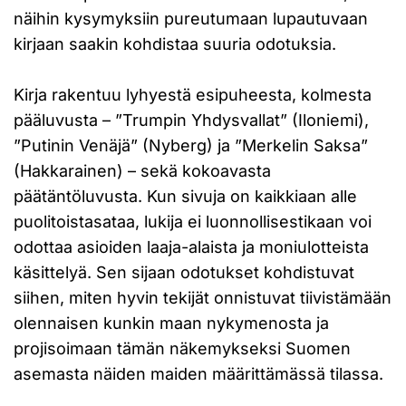
näihin kysymyksiin pureutumaan lupautuvaan
kirjaan saakin kohdistaa suuria odotuksia.
Kirja rakentuu lyhyestä esipuheesta, kolmesta
pääluvusta – ”Trumpin Yhdysvallat” (Iloniemi),
”Putinin Venäjä” (Nyberg) ja ”Merkelin Saksa”
(Hakkarainen) – sekä kokoavasta
päätäntöluvusta. Kun sivuja on kaikkiaan alle
puolitoistasataa, lukija ei luonnollisestikaan voi
odottaa asioiden laaja-alaista ja moniulotteista
käsittelyä. Sen sijaan odotukset kohdistuvat
siihen, miten hyvin tekijät onnistuvat tiivistämään
olennaisen kunkin maan nykymenosta ja
projisoimaan tämän näkemykseksi Suomen
asemasta näiden maiden määrittämässä tilassa.