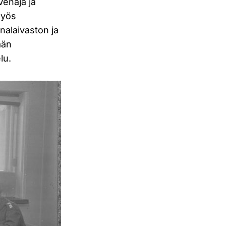
Venäjä ja
myös
alaivaston ja
ään
lu.