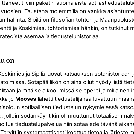
ittaneet tiiviin paketin suomalaista sotilastiedustelut
vuosien. Taustana molemmilla on vankka asiantunt
än hallinta. Sipilä on filosofian tohtori ja Maanpuol
sentti ja Koskimies, tohtorismies hänkin, on tutkinu
ategista asemaa ja tiedusteluhistoriaa.
lu on
skimies ja Sipilä luovat katsauksen sotahistoriaan j
toimissa. Sotapäällikön on aina ollut hyödyllistä tiet
iltaan ja mitä se aikoo, missä se operoi ja millainen i
kka jo
Mooses
lähetti tiedustelijansa luvattuun maah
nisoidun sotilaallisen tiedustelun nykymielessä kats
a, jolloin sodankäyntikin oli muuttunut totaalisemmak
isoitua tiedustelupalvelua niin sotaa edeltävänä aikana
arvittiin systemaattisesti koottua tietoa ja järjestel