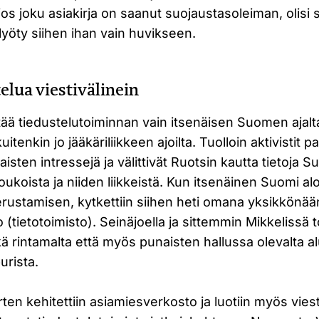
 jos joku asiakirja on saanut suojaustasoleiman, olisi 
 lyöty siihen ihan vain huvikseen.
elua viestivälinein
tää tiedustelutoiminnan vain itsenäisen Suomen ajalt
itenkin jo jääkäriliikkeen ajoilta. Tuolloin aktivistit pa
isten intressejä ja välittivät Ruotsin kautta tietoja 
oukoista ja niiden liikkeistä. Kun itsenäinen Suomi aloi
rustamisen, kytkettiin siihen heti omana yksikkönää
o (tietotoimisto). Seinäjoella ja sittemmin Mikkelissä
ekä rintamalta että myös punaisten hallussa olevalta a
urista.
rten kehitettiin asiamiesverkosto ja luotiin myös vies