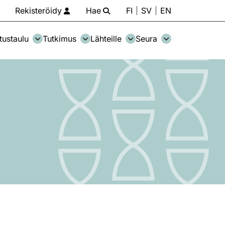
Rekisteröidy
Hae
FI
SV
EN
tustaulu
Tutkimus
Lähteille
Seura