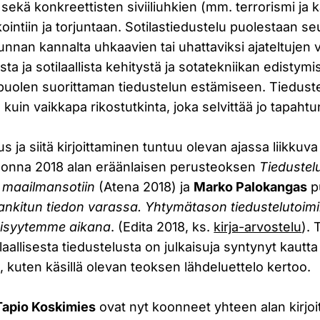
 sekä konkreettisten siviiliuhkien (mm. terrorismi ja 
kointiin ja torjuntaan. Sotilastiedustelu puolestaan 
unnan kannalta uhkaavien tai uhattaviksi ajateltujen v
tista ja sotilaallista kehitystä ja sotatekniikan edisty
apuolen suorittaman tiedustelun estämiseen. Tiedust
 kuin vaikkapa rikostutkinta, joka selvittää jo tapahtu
 ja siitä kirjoittaminen tuntuu olevan ajassa liikkuva
vuonna 2018 alan eräänlaisen perusteoksen
Tieduste
ta maailmansotiin
(Atena 2018) ja
Marko Palokangas
p
ankitun tiedon varassa. Yhtymätason tiedustelutoim
isyytemme aikana
. (Edita 2018, ks.
kirja-arvostelu
). 
allisesta tiedustelusta on julkaisuja syntynyt kautta
kuten käsillä olevan teoksen lähdeluettelo kertoo.
Tapio Koskimies
ovat nyt koonneet yhteen alan kirjoitt