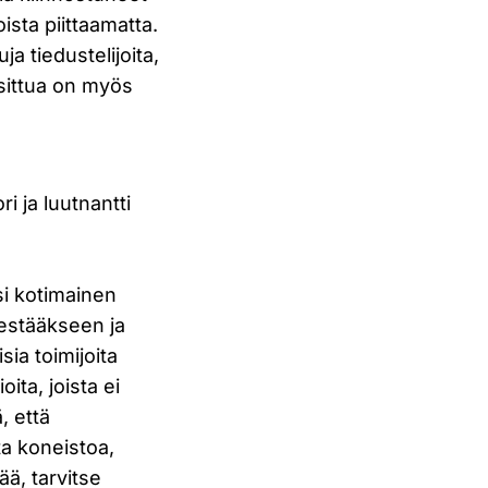
ista piittaamatta.
ja tiedustelijoita,
osittua on myös
i ja luutnantti
si kotimainen
 estääkseen ja
ia toimijoita
ta, joista ei
, että
ta koneistoa,
ää, tarvitse