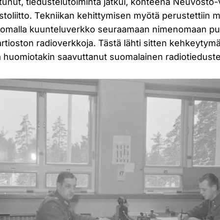
ittunut, tiedustelutoiminta jatkui, kohteena Neuvosto-
toliitto. Tekniikan kehittymisen myötä perustettiin 
luomalla kuunteluverkko seuraamaan nimenomaan pun
artioston radioverkkoja. Tästä lähti sitten kehkeytym
a huomiotakin saavuttanut suomalainen radiotieduste