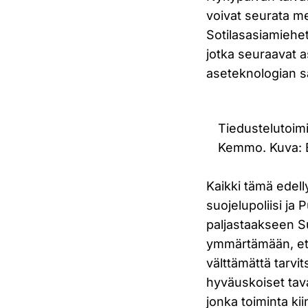
voivat seurata me
Sotilasasiamiehet,
jotka seuraavat a
aseteknologian s
Tiedustelutoimi
Kemmo. Kuva: 
Kaikki tämä edell
suojelupoliisi ja
paljastaakseen S
ymmärtämään, ett
välttämättä tarvi
hyväuskoiset tava
jonka toiminta kii