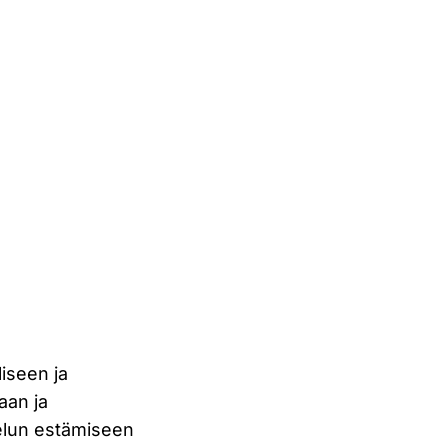
liseen ja
kaan ja
stelun estämiseen