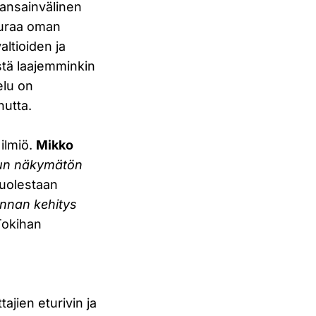
kansainvälinen
seuraa oman
altioiden ja
mistä laajemminkin
elu on
nutta.
 ilmiö.
Mikko
lun näkymätön
uolestaan
innan kehitys
Tokihan
ajien eturivin ja