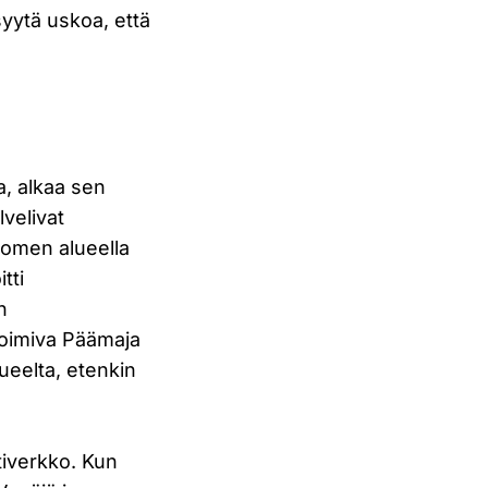
syytä uskoa, että
a, alkaa sen
lvelivat
Suomen alueella
tti
n
 toimiva Päämaja
lueelta, etenkin
tiverkko. Kun