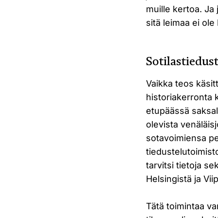
muille kertoa. Ja
sitä leimaa ei ole
Sotilastiedust
Vaikka teos käsit
historiakerronta ku
etupäässä saksala
olevista venäläisj
sotavoimiensa pe
tiedustelutoimist
tarvitsi tietoja s
Helsingistä ja Viip
Tätä toimintaa va