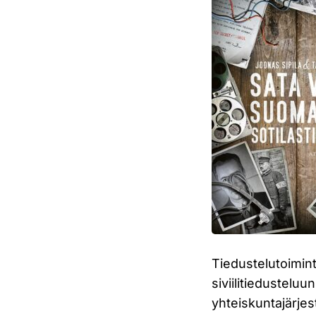
Tiedustelutoimint
siviilitiedusteluu
yhteiskuntajärjes