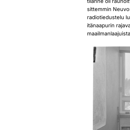
tilanne oli rauho
sittemmin Neuvos
radiotiedustelu 
itänaapurin rajav
maailmanlaajuist