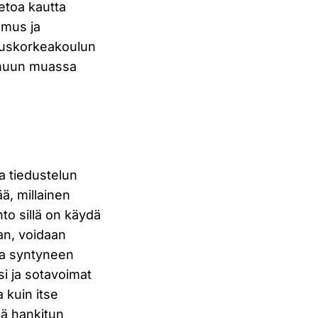
ietoa kautta
emus ja
ustuskorkeakoulun
t muun muassa
a tiedustelun
ää, millainen
nto sillä on käydä
an, voidaan
oa syntyneen
si ja sotavoimat
 kuin itse
mä hankitun