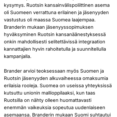
kysymys. Ruotsin kansainvälispoliittinen asema
oli Suomeen verrattuna erilainen ja jäsenyyden
vastustus oli maassa Suomea laajempaa.
Branderin mukaan jäsenyyssopimuksen
hyväksyminen Ruotsin kansanäänestyksessä
onkin mahdollisesti selitettävissä integraation
kannattajien hyvin rahoitetulla ja suunnitellulla
kampanjalla.
Brander arvioi teoksessaan myös Suomen ja
Ruotsin jäsenyyden alkuvaiheessa omaksumia
erilaisia rooleja. Suomea on useissa yhteyksissä
kutsuttu unionin mallioppilaaksi, kun taas
Ruotsilla on nähty olleen huomattavasti
enemmän vaikeuksia sopeutua uudenlaiseen
asemaansa. Branderin mukaan Suomi suhtautui