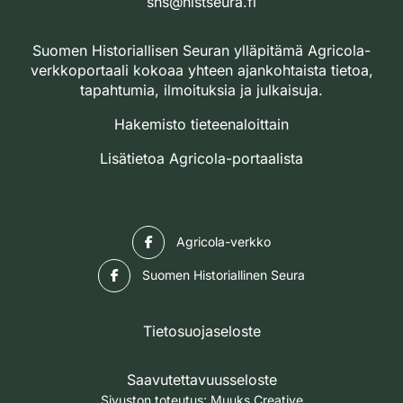
shs@histseura.fi
Suomen Historiallisen Seuran ylläpitämä Agricola-
verkkoportaali kokoaa yhteen ajankohtaista tietoa,
tapahtumia, ilmoituksia ja julkaisuja.
Hakemisto tieteenaloittain
Lisätietoa Agricola-portaalista
Facebook
Agricola-verkko
Facebook
Suomen Historiallinen Seura
Tietosuojaseloste
Saavutettavuusseloste
Sivuston toteutus:
Muuks Creative