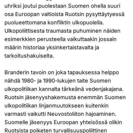
uhriksi joutui puolestaan Suomen ohella suuri
osa Euroopan valtioista Ruotsin pysyttäytyessä
puolueettomana konfliktin ulkopuolella.
Ulkopoliittisesta traumasta puhuminen näiden
esimerkkien perusteella vaikuttaakin jossain
määrin historiaa yksinkertaistavalta ja
tarkoitushakuiselta.
Branderin tavoin on joka tapauksessa helppo
nähdä 1980- ja 1990-lukujen taite Suomen
ulkopolitiikan kannalta tärkeänä vedenjakajana.
Ruotsin jäsenyyshakemusta enemmän Suomen
ulkopolitiikan linjanmuutokseen kuitenkin
varmasti vaikutti Neuvostoliiton hajoaminen.
Suomelle jäsenyys Euroopan yhteisössä olikin
Ruotsista poiketen turvallisuuspoliittinen