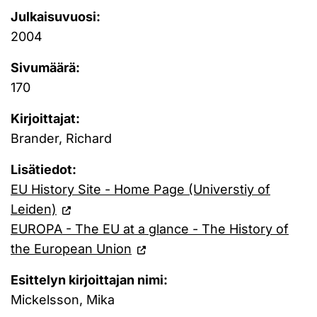
Julkaisuvuosi:
2004
Sivumäärä:
170
Kirjoittajat:
Brander, Richard
Lisätiedot:
EU History Site - Home Page (Universtiy of
Leiden)
EUROPA - The EU at a glance - The History of
the European Union
Esittelyn kirjoittajan nimi:
Mickelsson, Mika