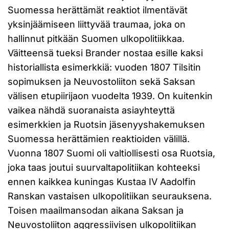
Suomessa herättämät reaktiot ilmentävät
yksinjäämiseen liittyvää traumaa, joka on
hallinnut pitkään Suomen ulkopolitiikkaa.
Väitteensä tueksi Brander nostaa esille kaksi
historiallista esimerkkiä: vuoden 1807 Tilsitin
sopimuksen ja Neuvostoliiton sekä Saksan
välisen etupiirijaon vuodelta 1939. On kuitenkin
vaikea nähdä suoranaista asiayhteyttä
esimerkkien ja Ruotsin jäsenyyshakemuksen
Suomessa herättämien reaktioiden välillä.
Vuonna 1807 Suomi oli valtiollisesti osa Ruotsia,
joka taas joutui suurvaltapolitiikan kohteeksi
ennen kaikkea kuningas Kustaa IV Aadolfin
Ranskan vastaisen ulkopolitiikan seurauksena.
Toisen maailmansodan aikana Saksan ja
Neuvostoliiton aggressiivisen ulkopolitiikan