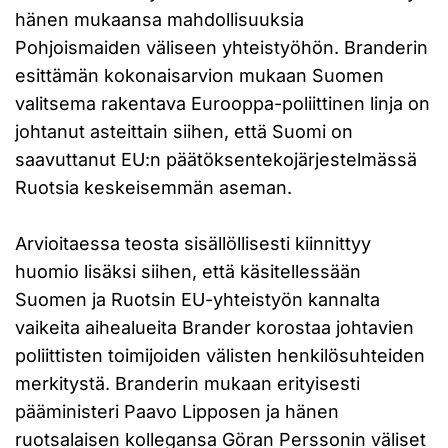
hänen mukaansa mahdollisuuksia
Pohjoismaiden väliseen yhteistyöhön. Branderin
esittämän kokonaisarvion mukaan Suomen
valitsema rakentava Eurooppa-poliittinen linja on
johtanut asteittain siihen, että Suomi on
saavuttanut EU:n päätöksentekojärjestelmässä
Ruotsia keskeisemmän aseman.
Arvioitaessa teosta sisällöllisesti kiinnittyy
huomio lisäksi siihen, että käsitellessään
Suomen ja Ruotsin EU-yhteistyön kannalta
vaikeita aihealueita Brander korostaa johtavien
poliittisten toimijoiden välisten henkilösuhteiden
merkitystä. Branderin mukaan erityisesti
pääministeri Paavo Lipposen ja hänen
ruotsalaisen kollegansa Göran Perssonin väliset