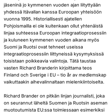
jäseninä jo kymmenen vuoden ajan liityttyään
yhdessä Itävallan kanssa Euroopan yhteisöön
vuonna 1995. Historiallisesti ajatellen
Pohjoismailla ei ole kuitenkaan ollut yhtenäistä
linjaa suhteessa Euroopan integraatioprosessiin
ja kuluneen kymmenen vuoden aikana myös
Suomi ja Ruotsi ovat tehneet useissa
integraatioprosessiin liittyneissä kysymyksissä
toisistaan poikkeavia valintoja. Tätä taustaa
vasten Richard Branderin kirjoittama teos
Finland och Sverige i EU – tio år av medlemskap
vaikuttaakin aihevalinnaltaan mielenkiintoiselta.
Richard Brander on pitkän linjan journalisti, joka
on seurannut läheltä Suomen ja Ruotsin aseman
muotoutumista EU:ssa toimiessaan esimerkiksi