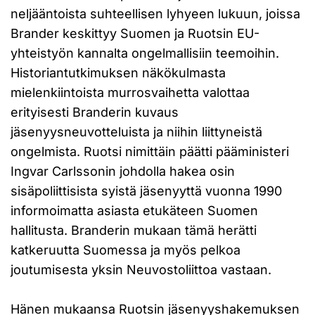
neljääntoista suhteellisen lyhyeen lukuun, joissa
Brander keskittyy Suomen ja Ruotsin EU-
yhteistyön kannalta ongelmallisiin teemoihin.
Historiantutkimuksen näkökulmasta
mielenkiintoista murrosvaihetta valottaa
erityisesti Branderin kuvaus
jäsenyysneuvotteluista ja niihin liittyneistä
ongelmista. Ruotsi nimittäin päätti pääministeri
Ingvar Carlssonin johdolla hakea osin
sisäpoliittisista syistä jäsenyyttä vuonna 1990
informoimatta asiasta etukäteen Suomen
hallitusta. Branderin mukaan tämä herätti
katkeruutta Suomessa ja myös pelkoa
joutumisesta yksin Neuvostoliittoa vastaan.
Hänen mukaansa Ruotsin jäsenyyshakemuksen