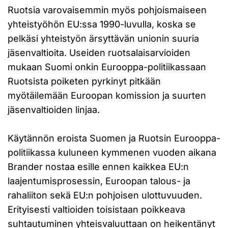
Ruotsia varovaisemmin myös pohjoismaiseen
yhteistyöhön EU:ssa 1990-luvulla, koska se
pelkäsi yhteistyön ärsyttävän unionin suuria
jäsenvaltioita. Useiden ruotsalaisarvioiden
mukaan Suomi onkin Eurooppa-politiikassaan
Ruotsista poiketen pyrkinyt pitkään
myötäilemään Euroopan komission ja suurten
jäsenvaltioiden linjaa.
Käytännön eroista Suomen ja Ruotsin Eurooppa-
politiikassa kuluneen kymmenen vuoden aikana
Brander nostaa esille ennen kaikkea EU:n
laajentumisprosessin, Euroopan talous- ja
rahaliiton sekä EU:n pohjoisen ulottuvuuden.
Erityisesti valtioiden toisistaan poikkeava
suhtautuminen yhteisvaluuttaan on heikentänyt