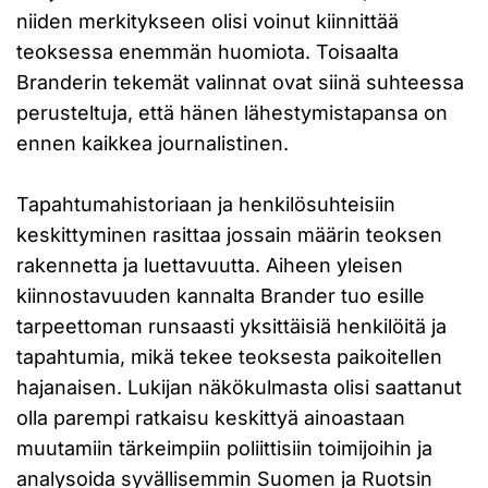
niiden merkitykseen olisi voinut kiinnittää
teoksessa enemmän huomiota. Toisaalta
Branderin tekemät valinnat ovat siinä suhteessa
perusteltuja, että hänen lähestymistapansa on
ennen kaikkea journalistinen.
Tapahtumahistoriaan ja henkilösuhteisiin
keskittyminen rasittaa jossain määrin teoksen
rakennetta ja luettavuutta. Aiheen yleisen
kiinnostavuuden kannalta Brander tuo esille
tarpeettoman runsaasti yksittäisiä henkilöitä ja
tapahtumia, mikä tekee teoksesta paikoitellen
hajanaisen. Lukijan näkökulmasta olisi saattanut
olla parempi ratkaisu keskittyä ainoastaan
muutamiin tärkeimpiin poliittisiin toimijoihin ja
analysoida syvällisemmin Suomen ja Ruotsin