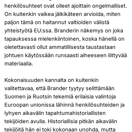
henkilösuhteet ovat olleet ajoittain ongelmalliset.
On kuitenkin vaikea jälkikäteen arvioida, miten
paljon tämä on haitannut valtioiden välistä
yhteistyötä EU:ssa. Branderin näkemys on joka
tapauksessa mielenkiintoinen, koska hänellä on
oletettavasti ollut ammatillisesta taustastaan
johtuen käytössään runsaasti aiheeseen liittyvää
materiaalia.
Kokonaisuuden kannalta on kuitenkin
valitettavaa, että Brander tyytyy selittämään
Suomen ja Ruotsin tekemiä erilaisia valintoja
Euroopan unionissa lähinnä henkilösuhteiden ja
lyhyen aikavälin tapahtumahistoriallisten
tekijöiden avulla. Historiallisia pitkän aikavälin
tekijöitä hän ei toki kokonaan unohda, mutta