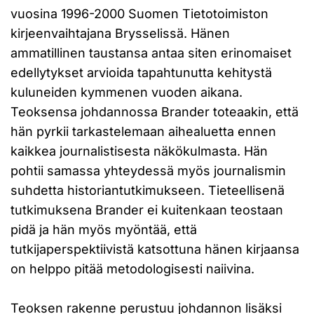
vuosina 1996-2000 Suomen Tietotoimiston
kirjeenvaihtajana Brysselissä. Hänen
ammatillinen taustansa antaa siten erinomaiset
edellytykset arvioida tapahtunutta kehitystä
kuluneiden kymmenen vuoden aikana.
Teoksensa johdannossa Brander toteaakin, että
hän pyrkii tarkastelemaan aihealuetta ennen
kaikkea journalistisesta näkökulmasta. Hän
pohtii samassa yhteydessä myös journalismin
suhdetta historiantutkimukseen. Tieteellisenä
tutkimuksena Brander ei kuitenkaan teostaan
pidä ja hän myös myöntää, että
tutkijaperspektiivistä katsottuna hänen kirjaansa
on helppo pitää metodologisesti naiivina.
Teoksen rakenne perustuu johdannon lisäksi