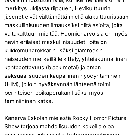
merkitys lukijasta riippuen, Hevikulttuurin
jäsenet eivät välttämättä miellä alakulttuurissaan
maskuliinisuuden ilmauksiksi niitä asioita, joita
valtakulttuuri mieltää. Huomionarvoisia on myös
hevin erilaiset maskuliinisuudet, joita on
kukkomunarokkarin lisäksi glamrockin
naiseuden merkeillä leikittely, yhteiskunnallinen
kantaaottavuus (black metal) ja oman
seksuaalisuuden kaupallinen hyödyntäminen
(HIM), jolloin hyväksynnän lähteenä toimii
perinteisen poikaporukan lisäksi myös
feminiininen katse.
Kanerva Eskolan mielestä Rocky Horror Picture
Show tarjoaa mahdollisuuden kokeilla eloa
maailmassa, joka ei olisi heteronormatiivinen,