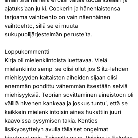
ajatuksiaan julki. Cockerin ja hänenlaistensa
tarjoama vaihtoehto on vain näennäinen
vaihtoehto, sillä se ei muuta
sukupuolijärjestelmän perusteita.
Loppukommentti
Kirja oli mielenkiintoista luettavaa. Vielä
mielenkiintoisempi se olisi ollut jos Slitz-lehden
miehisyyden kaltaisten aiheiden sijaan olisi
enemmän pohdittu vähemmän itsestään selviä
miehisyyksiä. Teorian sovittaminen aineistoon oli
välillä hivenen kankeaa ja joskus tuntui, että se
kaikkein mielenkiintoisin aines hukattiin juuri
kaavoissa pysymisen takia. Kenties
lisäkypsyttelyn avulla tällaiset ongelmat
hioutuvat pois. Toisaalta esim. Vainion ja Eskolan