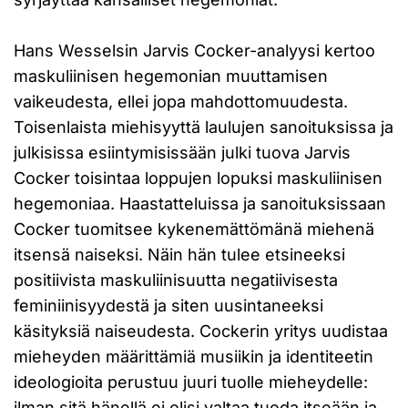
Hans Wesselsin Jarvis Cocker-analyysi kertoo
maskuliinisen hegemonian muuttamisen
vaikeudesta, ellei jopa mahdottomuudesta.
Toisenlaista miehisyyttä laulujen sanoituksissa ja
julkisissa esiintymisissään julki tuova Jarvis
Cocker toisintaa loppujen lopuksi maskuliinisen
hegemoniaa. Haastatteluissa ja sanoituksissaan
Cocker tuomitsee kykenemättömänä miehenä
itsensä naiseksi. Näin hän tulee etsineeksi
positiivista maskuliinisuutta negatiivisesta
feminiinisyydestä ja siten uusintaneeksi
käsityksiä naiseudesta. Cockerin yritys uudistaa
mieheyden määrittämiä musiikin ja identiteetin
ideologioita perustuu juuri tuolle mieheydelle:
ilman sitä hänellä ei olisi valtaa tuoda itseään ja