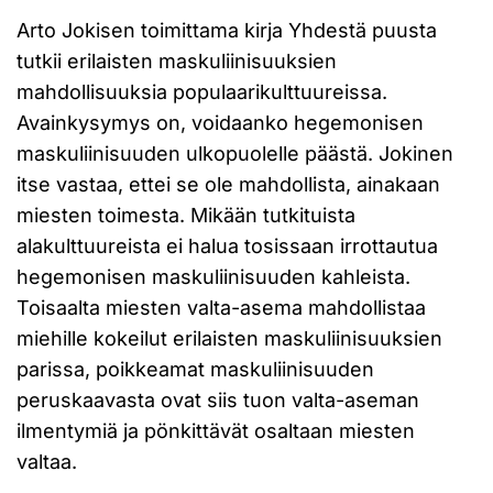
Arto Jokisen toimittama kirja Yhdestä puusta
tutkii erilaisten maskuliinisuuksien
mahdollisuuksia populaarikulttuureissa.
Avainkysymys on, voidaanko hegemonisen
maskuliinisuuden ulkopuolelle päästä. Jokinen
itse vastaa, ettei se ole mahdollista, ainakaan
miesten toimesta. Mikään tutkituista
alakulttuureista ei halua tosissaan irrottautua
hegemonisen maskuliinisuuden kahleista.
Toisaalta miesten valta-asema mahdollistaa
miehille kokeilut erilaisten maskuliinisuuksien
parissa, poikkeamat maskuliinisuuden
peruskaavasta ovat siis tuon valta-aseman
ilmentymiä ja pönkittävät osaltaan miesten
valtaa.