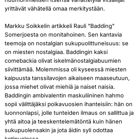
yrittävät vähätellä omaa merkitystään.
Markku Soikkelin artikkeli Rauli "Badding"
Somerjoesta on monitahoinen. Sen kantavia
teemoja on nostalgian sukupuolittuneisuus: se
on miesten nostalgiaa. Baddingin kaksi
comebackia olivat iskelmänostalgiabuumien
siivittämää. Molemmissa oli kyseessä miesten
kaipuusta tanssilavojen aikaiseen maaseutuun,
jossa miehet olivat miehiä ja naiset naisia.
Baddingin ambivalentin maskuliininen hahmo
sopii välittäjäksi poikavuosien ihanteisiin: hän on
luonnonlapsi, jolle tunteiden ilmaus on sallittua ja
yhtä aitoa ja teeskentelemätöntä kuin hänen
sukupuolensakin ja jota äidin syli odottaa
kotipuolessa.