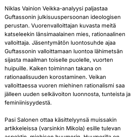
Niklas Vainion Veikka-analyysi paljastaa
Guftassonin julkisuuspersoonan ideologisen
perustan. Vuorenvalloittajan kuvasta meitä
katseleekin länsimaalainen mies, rationaalinen
valloittaja. Jäsentymätön luontosuhde ajaa
Guftassonin valloittamaan luontoa lähimetsän
sijasta maailman toiselle puolelle, vuorten
huipuille. Kaiken toiminnan takana on
rationaalisuuden korostaminen. Veikan
valloittaessa vuoren miehinen rationalismi saa
jälleen uuden selkävoiton luonnosta, tunteista ja
feminiinisyydestä.
Pasi Salonen ottaa käsittelyynsä muissakin
artikkeleissa (varsinkin Mikola) esille tulevan
aspektin, miehisen huumorin. Huumorilla on