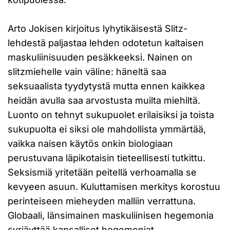
Arto Jokisen kirjoitus lyhytikäisestä Slitz-
lehdestä paljastaa lehden odotetun kaltaisen
maskuliinisuuden pesäkkeeksi. Nainen on
slitzmiehelle vain väline: häneltä saa
seksuaalista tyydytystä mutta ennen kaikkea
heidän avulla saa arvostusta muilta miehiltä.
Luonto on tehnyt sukupuolet erilaisiksi ja toista
sukupuolta ei siksi ole mahdollista ymmärtää,
vaikka naisen käytös onkin biologiaan
perustuvana läpikotaisin tieteellisesti tutkittu.
Seksismiä yritetään peitellä verhoamalla se
kevyeen asuun. Kuluttamisen merkitys korostuu
perinteiseen mieheyden malliin verrattuna.
Globaali, länsimainen maskuliinisen hegemonia
syrjäyttää kansalliset hegemoniat.