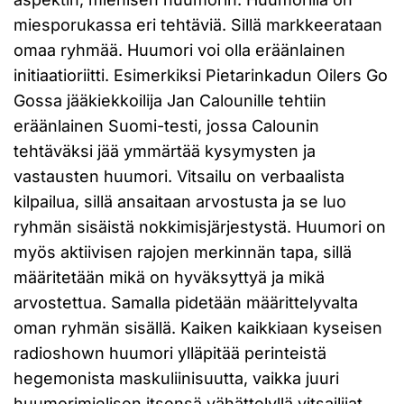
miesporukassa eri tehtäviä. Sillä markkeerataan
omaa ryhmää. Huumori voi olla eräänlainen
initiaatioriitti. Esimerkiksi Pietarinkadun Oilers Go
Gossa jääkiekkoilija Jan Calounille tehtiin
eräänlainen Suomi-testi, jossa Calounin
tehtäväksi jää ymmärtää kysymysten ja
vastausten huumori. Vitsailu on verbaalista
kilpailua, sillä ansaitaan arvostusta ja se luo
ryhmän sisäistä nokkimisjärjestystä. Huumori on
myös aktiivisen rajojen merkinnän tapa, sillä
määritetään mikä on hyväksyttyä ja mikä
arvostettua. Samalla pidetään määrittelyvalta
oman ryhmän sisällä. Kaiken kaikkiaan kyseisen
radioshown huumori ylläpitää perinteistä
hegemonista maskuliinisuutta, vaikka juuri
huumorimielisen itsensä vähättelyllä vitsailijat