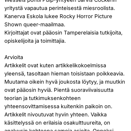
yritystä vapautua perinteisestä miesroolista.
Kanerva Eskola lukee Rocky Horror Picture
Shown queer-maailmaa.
Kirjoittajat ovat pääosin Tamperelaisia tutkijoita,
opiskelijoita ja toimittajia.
Arvioita
Artikkelit ovat kuten artikkelikokoelmissa
yleensä, tasoltaan hieman toisistaan poikkeavia.
Muutama oikein hyvä joukosta löytyy, ja muutkin
ovat pääosin hyviä. Pientä suoraviivaisuutta
teorian ja tutkimuksenkohteen
yhteensovittamisessa kuitenkin paikoin on.
Artikkelit nivoutuvat hyvin yhteen. Vaikka
käsittelyssä on erilaisia osakulttuureita, on
analyysin kohteena samoja asioita. Onneksi