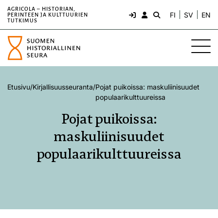
AGRICOLA – HISTORIAN,
FI
SV
EN
PERINTEEN JA KULTTUURIEN
TUTKIMUS
Etusivu
/
Kirjallisuusseuranta
/
Pojat puikoissa: maskuliinisuudet
populaarikulttuureissa
Pojat puikoissa:
maskuliinisuudet
populaarikulttuureissa