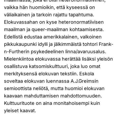
vaikka hän huomioikin, että kyseessä on
väliaikainen ja tarkoin rajattu tapahtuma.
Elokuvassahan on kyse heteronormatiivisen
maailman ja queer-maailman kohtaamisesta.
Edellistä edustaa amerikkalainen, valkoinen
pikkukaupunki idylli ja jälkimmäistä tohtori Frank-
n-Furtherin psykedeelinen linna/avaruusalus.
Mielenkiintoa elokuvassa herättää lisäksi yleisön
osallistuva katsomiskulttuuri, joka luo omat
merkityksensä elokuvan tekstiin. Eskola
soveltaa elokuvan luennassa A.J.Greimsin
semioottista neliötä, mutta huomioi elokuvan
kaavaan mahduttamisen mahdottomuuden.
Kulttuurituote on aina monitahoisempi kuin
yleiset kaavat.