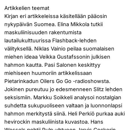
Artikkelien teemat
Kirjan eri artikkeleissa käsitellään pääosin
nykypäivän Suomea. Elina Mikkola tutkii
maskuliinisuuden rakentumista
lautailukulttuurissa Flashback-lehden
välityksellä. Niklas Vainio peilaa suomalaisen
miehen ideaa Veikka Gustafssonin julkisen
hahmon kautta. Pasi Salonen keskittyy
miehiseen huumoriin artikkelissaan
Pietarinkadun Oilers Go Go -radioshowsta.
Jokinen pureutuu jo edesmenneen Slitz lehden
seksismiin. Markku Soikkeli analysoi nostalgian
suhdetta sukupuoliseen valtaan ja luonnonlapsi
hahmon merkitystä siinä. Heli Perkiö purkaa auki
hevirockin maskuliinista kuvastoa. Hans
Wessels pohtii Pulp-yhtyeen Jarvis Cockerin