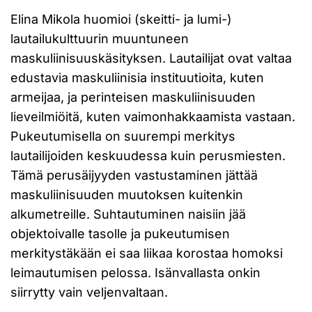
Elina Mikola huomioi (skeitti- ja lumi-)
lautailukulttuurin muuntuneen
maskuliinisuuskäsityksen. Lautailijat ovat valtaa
edustavia maskuliinisia instituutioita, kuten
armeijaa, ja perinteisen maskuliinisuuden
lieveilmiöitä, kuten vaimonhakkaamista vastaan.
Pukeutumisella on suurempi merkitys
lautailijoiden keskuudessa kuin perusmiesten.
Tämä perusäijyyden vastustaminen jättää
maskuliinisuuden muutoksen kuitenkin
alkumetreille. Suhtautuminen naisiin jää
objektoivalle tasolle ja pukeutumisen
merkitystäkään ei saa liikaa korostaa homoksi
leimautumisen pelossa. Isänvallasta onkin
siirrytty vain veljenvaltaan.