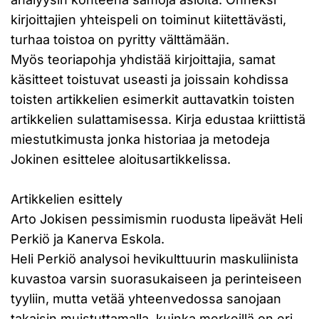
kirjoittajien yhteispeli on toiminut kiitettävästi,
turhaa toistoa on pyritty välttämään.
Myös teoriapohja yhdistää kirjoittajia, samat
käsitteet toistuvat useasti ja joissain kohdissa
toisten artikkelien esimerkit auttavatkin toisten
artikkelien sulattamisessa. Kirja edustaa kriittistä
miestutkimusta jonka historiaa ja metodeja
Jokinen esittelee aloitusartikkelissa.
Artikkelien esittely
Arto Jokisen pessimismin ruodusta lipeävät Heli
Perkiö ja Kanerva Eskola.
Heli Perkiö analysoi hevikulttuurin maskuliinista
kuvastoa varsin suorasukaiseen ja perinteiseen
tyyliin, mutta vetää yhteenvedossa sanojaan
takaisin muistuttamalla, kuinka merkeillä on eri