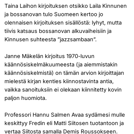
Taina Laihon kirjoituksen otsikko Laila Kinnunen
ja bossanovan tulo Suomeen kertoo jo
olennaisen kirjoituksen sisällöstä: lyhyt, mutta
tiivis katsaus bossanovan alkuvaiheisiin ja
Kinnusen suhteesta ”jazzsambaan”.
Janne Mäkelän kirjoitus 1970-luvun
käännösiskelmäkuumeesta (ja aiemmistakin
käännösiskelmistä) on tämän arvion kirjoittajan
mielestä kirjan kenties kiinnostavinta antia,
vaikka sanoituksiin ei olekaan kiinnitetty kovin
paljon huomiota.
Professori Hannu Salmen Avaa sydämesi mulle
keskittyy Fredin eli Matti Siitosen tuotantoon ja
vertaa Siitosta samalla Demis Roussokseen.