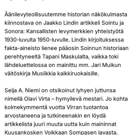
Äänilevyteollisuutemme historian näkökulmasta
kiinnostava on Jaakko Lindin artikkeli Sointu ja
Sonora: Kansallisten levymerkkien yhteistyötä
1930-luvulta 1950-luvulle. Lindin kirjoituksessa
fakta-aineisto lienee pääosin Soinnun historiaan
perehtyneeltä Tapani Maskulalta, vaikka toki
lähdeluettelossa on mainittu mm. Jari Muikun
väitöskirja Musiikkia kaikkiruokaisille.
Seija A. Niemi on otsikoinut lyhyen juttunsa
nimellä Olavi Virta – hymyilevä mestari. Jo kohta
kolmekymmentä vuotta Virran tuotantoa
arvostaneena ja tutkineenakin en löydä
artikkelista juuri muuta uutta kuin maininnat
Kuusankosken Voikkaan Sompasen lavasta.