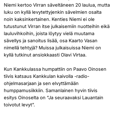
Niemi kertoo Virran säveltäneen 20 laulua, mutta
luku on kyllä levytettyjenkin sävelmien osalta
noin kaksinkertainen. Kenties Niemi ei ole
tutustunut Virran itse julkaisemiin nuotteihin eikä
lauluvihkoihin, joista löytyy vielä muutama
sävellys ja sanoitus lisää, osa Kaarto Vasan
nimellä tehtyjä? Muissa julkaisuissa Niemi on
kyllä tutkinut ansiokkaasti Olavi Virtaa.
Kun Kankkulassa humpattiin on Paavo Oinosen
tiivis katsaus Kankkulan kaivolla -radio-
ohjelmasarjaan ja sen elvyttämään
humppamusiikkiin. Samanlainen hyvin tiivis
esitys Oinoselta on ”Ja seuraavaksi Lauantain
toivotut levyt”.