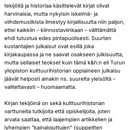
tekijöitä ja historiaa käsittelevät kirjat olivat
harvinaisia, mutta nykyisin iskelmä- ja
viihdemusiikista ilmestyy kirjallisuutta niin paljon,
ettei kaikkiin – kiinnostaviinkaan – välttämättä
ehdi tutustua edes pintapuolisesti. Suurten
kustantajien julkaisut ovat esillä joka
kirjakaupassa ja ne saavat osakseen julkisuutta,
mutta sellaiset teokset kuin tämä k&h:n eli Turun
yliopiston kulttuurihistorian oppiaineen julkaisu
jäävät helposti ainakin ns. suurelta yleisöltä –
valitettavasti – huomaamatta.
Kirjan tekijöinä on sekä kulttuurihistorian
varttuneita tutkijoita että opiskelijoita, joten
arvata saattaa, että laajempien artikkelien ja
lyhempien ”kainalojuttujen” (suppeitten