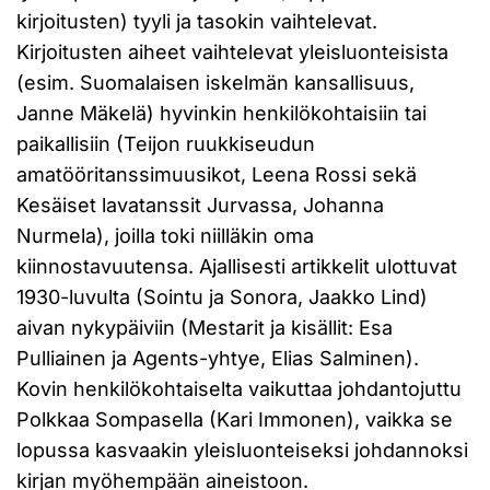
kirjoitusten) tyyli ja tasokin vaihtelevat.
Kirjoitusten aiheet vaihtelevat yleisluonteisista
(esim. Suomalaisen iskelmän kansallisuus,
Janne Mäkelä) hyvinkin henkilökohtaisiin tai
paikallisiin (Teijon ruukkiseudun
amatööritanssimuusikot, Leena Rossi sekä
Kesäiset lavatanssit Jurvassa, Johanna
Nurmela), joilla toki niilläkin oma
kiinnostavuutensa. Ajallisesti artikkelit ulottuvat
1930-luvulta (Sointu ja Sonora, Jaakko Lind)
aivan nykypäiviin (Mestarit ja kisällit: Esa
Pulliainen ja Agents-yhtye, Elias Salminen).
Kovin henkilökohtaiselta vaikuttaa johdantojuttu
Polkkaa Sompasella (Kari Immonen), vaikka se
lopussa kasvaakin yleisluonteiseksi johdannoksi
kirjan myöhempään aineistoon.