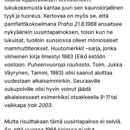
lukukokemusta kantaa juuri sen kaunokirjallinen
tyyli ja tuoreus. Kertovaa on myös se, että
pamflettikokoelmana
Praha 21.8.1968
ansaitsee
nykyäänkin uusintapainoksen, toisin kun ne
lukuisat, tuolloin suosiossa olleet moniosaiset
mammuttiteokset. Huutomerkki! –sarja, jonka
viimeinen kirja ilmestyi 1983 (
Eikä ketään
vastaan. Puheenvuoroja rauhasta
. Toim. Jukka
Väyrynen, Tammi, 1983) olisi saanut aloittaa
uudestaan aikaisemminkin. Seuraaville
sukupolville olisi hyvin voinut jäädä
aikalaisesseet esimerkiksi otsakkeella
9-11
tai
vaikkapa
Irak 2003
.
Mutta risuittakaan tämä uusintapainos ei selviä.
Se, että vuonna 1968 kirjassa ei ollut