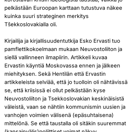
pelkästään Euroopan karttaan tutustuva näkee
kuinka suuri strateginen merkitys
Tšekkoslovakialla oli.
Kirjailija ja kirjallisuudentutkija Esko Ervasti tuo
pamflettikokoelmaan mukaan Neuvostoliiton ja
siellä vallinneen ilmapiirin. Artikkeli kuvaa
Ervastin käyntiä Moskovassa ennen ja jälkeen
miehityksen. Sekä Hentilän että Ervastin
artikkeleista selviää, että jo tuolloin oli nähtävissä
se, että kriisissä ei ollut pelkästään kyse
Neuvostoliiton ja Tsekkoslovakian keskinäisistä
väleistä, vaan se nähtiin kommunismin uusien ja
vanhojen voimien välisenä (epäsuhtaisena)
mittelönä. Se että taustalla oli sitäkin suuremmat
(kansainvälis)poliittiset voimat näkyy