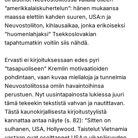
”amerikkalaiskuhertelun”: hänen mukaansa
maassa elettiin kahden suuren, USA:n ja
Neuvostoliiton, kihlausaikaa, jonka erikoiseksi
”huomenlahjaksi” Tsekkoslovakian
tapahtumatkin voitiin siis nähdä.
Ervasti ei kirjoituksessaan edes pyri
”tasapuoliseen” Kremlin motivaatioiden
pohdintaan, vaan kuvaa mielialoja ja tunnelmia
Neuvostoliitossa omiin havaintoihinsa
perustuen. Nyt uusintapainosta lukiessa juuri
tämä tekeekin tekstistä vahvan ja nautittavan.
Tästä kaunokirjallisesta kirjoitustyylistä
kannattaa antaa näyte (s. 82): ”Sitten on
sulhanen, USA, Hollywood. Taistelut Vietnamia
vastaan ovat osoittaneet USA:n vikapäisyyden.