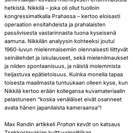
hetkistä. Nikkilä – joka oli ollut tuolloin
kongressimatkalla Prahassa – kertoo eloisasti
operaation ensitahdeista ja prahalaisten
passiivisesta vastarinnasta tuona kyseisenä
aamuna. Nikkilän analyysin kohteeksi joutui
1960-luvun mielenmaisemiin olennaisesti liittyvät
seinälehdet ja iskulauseet, sekä mielenilmaukset
ja niiden spontaanisuus, ja näistä molemmista
heijastuva epätietoisuus. Kuinka monella tapaa
toisesta maailmasta tuntuukaan olleen kyse, kun
Nikkilä kertoo erään kollegansa kuvamateriaalin
pelastuneen ”koska venäläiset eivät osanneet
avata hänen japanilaista kameraansa”!
Max Randin artikkeli
Prahan kevät
on katsaus
Tsekkoslovakian kulttuuripolitiikan