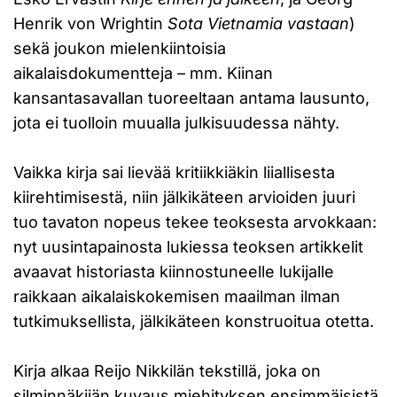
Henrik von Wrightin
Sota Vietnamia vastaan
)
sekä joukon mielenkiintoisia
aikalaisdokumentteja – mm. Kiinan
kansantasavallan tuoreeltaan antama lausunto,
jota ei tuolloin muualla julkisuudessa nähty.
Vaikka kirja sai lievää kritiikkiäkin liiallisesta
kiirehtimisestä, niin jälkikäteen arvioiden juuri
tuo tavaton nopeus tekee teoksesta arvokkaan:
nyt uusintapainosta lukiessa teoksen artikkelit
avaavat historiasta kiinnostuneelle lukijalle
raikkaan aikalaiskokemisen maailman ilman
tutkimuksellista, jälkikäteen konstruoitua otetta.
Kirja alkaa Reijo Nikkilän tekstillä, joka on
silminnäkijän kuvaus miehityksen ensimmäisistä