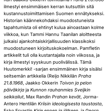
ilmestyi ensimmäisen kerran kutsuttiin sitä
kustannustoimittamisen Suomen ennätykseksi.
Historian käännekohdaksi muodostuneista
tapahtumista oli ehtinyt kulua ainoastaan kolme
viikkoa, kun Tammi Hannu Taanilan aloitteesta
julkaisi ajankohtaiskirjallisuuden klassikoksi
muodostuneen kirjoituskokoelman. Pamfletin
artikkelit tuli olla kustantajalla noin viikossa, ja
kirja ilmestyi syyskuun puolivälissä. Tämä
Huutomerkki! -sarjan ensimmäinen kirja sisälsi
seitsemän artikkelia (Reijo Nikkilän
Praha
21.8.1968
, Jaakko Okkerin
Toivon ja pelon
päiväkirja
ja
Kunnon rauhanmies Sveijkin
seikkailut
, Max Randin
Prahan kevät
, Jorma-
Antero Hentilän
Kriisin ideologisesta taustasta
,
Esko Ervastin
Kirje ennen ja jälkeen
, ja Georg