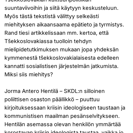
suuntaviivoihin ja siitä käytyyn keskusteluun.
Myös tästä tekstistä välittyy selkeästi
miehityksen aikaansaama epätieto ja tyrmistys.
Rand tiesi artikkelissaan mm. kertoa, että
Tšekkoslovakiassa tuolloin tehdyn
mielipidetutkimuksen mukaan jopa yhdeksän
kymmenestä tšekkoslovakialaisesta edelleen
kannatti sosialistisen järjestelmän jatkumista.
Miksi siis miehitys?
Jorma Antero Hentilä – SKDL:n silloinen
poliittisen osaston päällikkö – puuttuu
kirjoituksessaan kriisin ideologiseen taustaan ja
kommunistisen maailman pesänselvitykseen.
Hentilän asemassa olevan henkilön ymmärtää
korostavan kriisin ideologista taustaa, vaikka jo