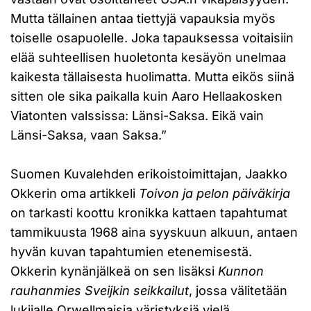
Mutta tällainen antaa tiettyjä vapauksia myös
toiselle osapuolelle. Joka tapauksessa voitaisiin
elää suhteellisen huoletonta kesäyön unelmaa
kaikesta tällaisesta huolimatta. Mutta eikös siinä
sitten ole sika paikalla kuin Aaro Hellaakosken
Viatonten valssissa: Länsi-Saksa. Eikä vain
Länsi-Saksa, vaan Saksa.”
Suomen Kuvalehden erikoistoimittajan, Jaakko
Okkerin oma artikkeli
Toivon ja pelon päiväkirja
on tarkasti koottu kronikka kattaen tapahtumat
tammikuusta 1968 aina syyskuun alkuun, antaen
hyvän kuvan tapahtumien etenemisestä.
Okkerin kynänjälkeä on sen lisäksi
Kunnon
rauhanmies Sveijkin seikkailut
, jossa välitetään
lukijalle Orwellmaisia väristyksiä vielä