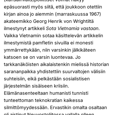
epäsuorasti myös siitä, että joukkoon otettiin
kirjan ainoa jo aiemmin (marraskuussa 1967)
akateemikko Georg Henrik von Wrightiltä
ilmestynyt artikkeli
Sota Vietnamia vastaan.
Vaikka Vietnamin sotaa käsittelevän artikkelin
ilmestymistä pamfletin sivuilla ei monesti
ymmärrettykään, niin varsinkin jälkikäteen
katsoen se on varsin luontevaa. Jo
tarkkanäköisten aikalaistenkin mielissä historian
sarananpaikka yhdistettiin suurvaltojen välisiin
suhteisiin, eikä pelkästään sosialistisen
järjestelmän sisäiseen kriisiin.
Elämänasenteeltaan humanisti tunnisti
tunteettoman teknokratian kaikessa
silmittömyydessään. Ervastikin omalta osaltaan
oli aistinut Neuvostoliitossa vallalla olleen