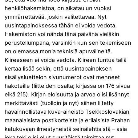
henkilöhakemistoa, on aikataulun vuoksi
ymmärrettävää, joskin valitettavaa. Nyt
uusintapainoksessa tähän ei voida vedota.
Hakemiston voi nähdä tänä päivänä vieläkin
perustellumpana, varsinkin kun sen tekemiseen
on olemassa monia teknisiä apuvälineitä.
Kiireeseen ei voida vedota. Kiireen tuntua tällä
kertaa lisää sekin, että uusintapainoksen
sisällysluettelon sivunumerot ovat menneet
hakoteille (liitteiden osalta; kirjassa on 176 sivua
eikä 215). Kirjan eloisuutta ja arvoa olisi lisännyt
merkittävästi (tuolloin ja nyt) siihen liitetty
havainnollistava kuva-aineisto Tsekkoslovakian
maanalaisista postikorteista ja erilaisista Prahan
katukuvaan ilmestyneistä seinälehtisistä – asia
joka toki olisi ollut suuritöistä toimittaa nyt