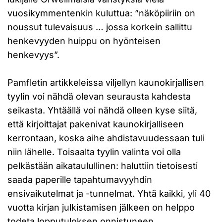
vuosikymmentenkin kuluttua: ”näköpiiriin on
noussut tulevaisuus … jossa korkein sallittu
henkevyyden huippu on hyönteisen
henkevyys”.
Pamfletin artikkeleissa viljellyn kaunokirjallisen
tyylin voi nähdä olevan seurausta kahdesta
seikasta. Yhtäällä voi nähdä olleen kyse siitä,
että kirjoittajat pakenivat kaunokirjalliseen
kerrontaan, koska aihe ahdistavuudessaan tuli
niin lähelle. Toisaalta tyylin valinta voi olla
pelkästään aikataulullinen: haluttiin tietoisesti
saada paperille tapahtumavyyhdin
ensivaikutelmat ja -tunnelmat. Yhtä kaikki, yli 40
vuotta kirjan julkistamisen jälkeen on helppo
todeta lopputuloksen onnistuneen,