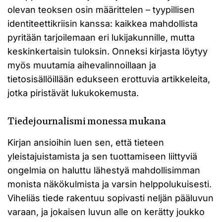
olevan teoksen osin määrittelen – tyypillisen
identiteettikriisin kanssa: kaikkea mahdollista
pyritään tarjoilemaan eri lukijakunnille, mutta
keskinkertaisin tuloksin. Onneksi kirjasta löytyy
myös muutamia aihevalinnoillaan ja
tietosisällöillään edukseen erottuvia artikkeleita,
jotka piristävät lukukokemusta.
Tiedejournalismi monessa mukana
Kirjan ansioihin luen sen, että tieteen
yleistajuistamista ja sen tuottamiseen liittyviä
ongelmia on haluttu lähestyä mahdollisimman
monista näkökulmista ja varsin helppolukuisesti.
Viheliäs tiede rakentuu sopivasti neljän pääluvun
varaan, ja jokaisen luvun alle on kerätty joukko