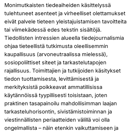
Monimutkaisten tiedeaiheiden käsittelyssä
tulehtuneet asenteet ja virheelliset olettamukset
eivät palvele tieteen yleistajuistamisen tavoitteita
tai viimekädessä edes tekstin sisältöjä.
Tiedollisten intressien alueella tiedejournalismia
ohjaa tieteellistä tutkimusta oleellisemmin
kaupallisuus (arvoneutraalissa mielessä),
sosiopoliittiset siteet ja tarkastelutapojen
rajallisuus. Toimittajien ja tutkijoiden käsitykset
tiedon tuottamisesta, levittämisestä ja
merkityksistä poikkeavat ammatillisissa
käytännöissä tyypillisesti toisistaan, joten
praktinen tasapainoilu mahdollisimman laajan
tarkasteluhorisontin, sivistämistoiminnan ja
viestinnällisten periaatteiden välillä voi olla
ongelmallista – näin etenkin vaikuttamiseen ja