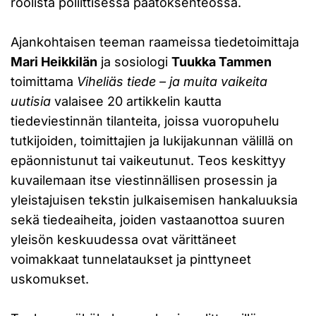
roolista poliittisessa päätöksenteossa.
Ajankohtaisen teeman raameissa tiedetoimittaja
Mari Heikkilän
ja sosiologi
Tuukka Tammen
toimittama
Viheliäs tiede – ja muita vaikeita
uutisia
valaisee 20 artikkelin kautta
tiedeviestinnän tilanteita, joissa vuoropuhelu
tutkijoiden, toimittajien ja lukijakunnan välillä on
epäonnistunut tai vaikeutunut. Teos keskittyy
kuvailemaan itse viestinnällisen prosessin ja
yleistajuisen tekstin julkaisemisen hankaluuksia
sekä tiedeaiheita, joiden vastaanottoa suuren
yleisön keskuudessa ovat värittäneet
voimakkaat tunnelataukset ja pinttyneet
uskomukset.