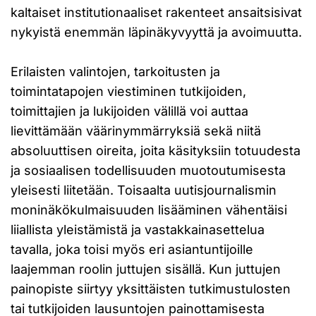
kaltaiset institutionaaliset rakenteet ansaitsisivat
nykyistä enemmän läpinäkyvyyttä ja avoimuutta.
Erilaisten valintojen, tarkoitusten ja
toimintatapojen viestiminen tutkijoiden,
toimittajien ja lukijoiden välillä voi auttaa
lievittämään väärinymmärryksiä sekä niitä
absoluuttisen oireita, joita käsityksiin totuudesta
ja sosiaalisen todellisuuden muotoutumisesta
yleisesti liitetään. Toisaalta uutisjournalismin
moninäkökulmaisuuden lisääminen vähentäisi
liiallista yleistämistä ja vastakkainasettelua
tavalla, joka toisi myös eri asiantuntijoille
laajemman roolin juttujen sisällä. Kun juttujen
painopiste siirtyy yksittäisten tutkimustulosten
tai tutkijoiden lausuntojen painottamisesta