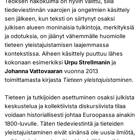
Teoksen näkökulma on hyvin valittu, sillä
tiedeviestinnän vaarojen ja ongelmien käsittely
sen jälkeen, kun teksti on siirtynyt osaksi
julkisen alueen moninaisia tulkintoja, merkityksiä
ja odotuksia, on jäänyt vähemmälle huomiolle
tieteen yleistajuistamisen laajemmassa
kontekstissa. Aiheen käsittely puuttuu lähes
kokonaan esimerkiksi
Urpu Strellmanin
ja
Johanna Vattovaaran
vuonna 2013
toimittamasta kirjasta
Tieteen yleistajuistaminen
.
Tieteen ja tutkijoiden asettuminen osaksi julkista
keskustelua ja kollektiivista diskursiivista tilaa
voidaan historiallisesti johtaa Euroopassa ainakin
1800-luvulle. Täten tiedeviestintä ja tieteiden
yleistajuistaminen eivät sinänsä ole uusia ilmiötä,