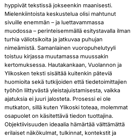
hyppivät tekstissä jokseenkin maanisesti.
Mielenkiintoista keskustelua olisi mahtunut
sivuille enemmän – ja luettavammassa
muodossa – perinteisemmällä esitystavalla ilman
turhia väliotsikoita ja jatkuvaa puhujan
nimeämistä. Samanlainen vuoropuhelutyyli
toistuu kirjassa muutamassa muussakin
kertomuksessa. Hautakankaan, Vuolannon ja
Ylikosken teksti sisältää kuitenkin päteviä
huomioita sekä tutkijoiden että tiedetoimittajien
työhön liittyvästä yleistajuistamisesta, vaikka
ajatuksia ei juuri jalosteta. Prosessi ei ole
mutkaton, sillä kuten Ylikoski toteaa, molemmat
osapuolet on käsitettävä tiedon tuottajina.
Objektiivisuuden ideaalia hämärtää välttämättä
erilaiset näkökulmat, tulkinnat, kontekstit ja