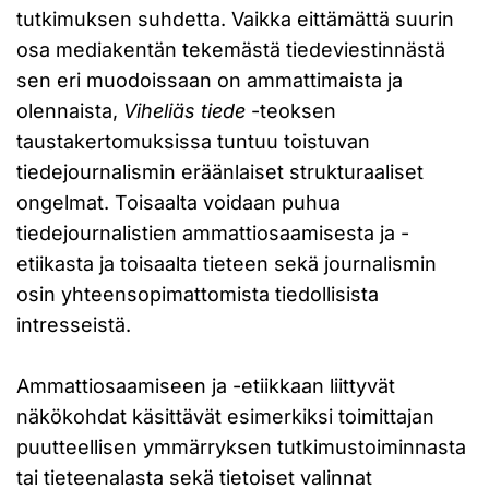
tutkimuksen suhdetta. Vaikka eittämättä suurin
osa mediakentän tekemästä tiedeviestinnästä
sen eri muodoissaan on ammattimaista ja
olennaista,
Viheliäs tiede
-teoksen
taustakertomuksissa tuntuu toistuvan
tiedejournalismin eräänlaiset strukturaaliset
ongelmat. Toisaalta voidaan puhua
tiedejournalistien ammattiosaamisesta ja -
etiikasta ja toisaalta tieteen sekä journalismin
osin yhteensopimattomista tiedollisista
intresseistä.
Ammattiosaamiseen ja -etiikkaan liittyvät
näkökohdat käsittävät esimerkiksi toimittajan
puutteellisen ymmärryksen tutkimustoiminnasta
tai tieteenalasta sekä tietoiset valinnat