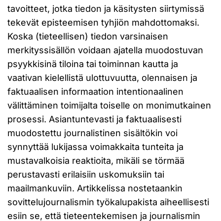
tavoitteet, jotka tiedon ja käsitysten siirtymissä
tekevät episteemisen tyhjiön mahdottomaksi.
Koska (tieteellisen) tiedon varsinaisen
merkityssisällön voidaan ajatella muodostuvan
psyykkisinä tiloina tai toiminnan kautta ja
vaativan kielellistä ulottuvuutta, olennaisen ja
faktuaalisen informaation intentionaalinen
välittäminen toimijalta toiselle on monimutkainen
prosessi. Asiantuntevasti ja faktuaalisesti
muodostettu journalistinen sisältökin voi
synnyttää lukijassa voimakkaita tunteita ja
mustavalkoisia reaktioita, mikäli se törmää
perustavasti erilaisiin uskomuksiin tai
maailmankuviin. Artikkelissa nostetaankin
sovittelujournalismin työkalupakista aiheellisesti
esiin se, että tieteentekemisen ja journalismin