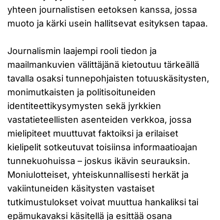
yhteen journalistisen eetoksen kanssa, jossa
muoto ja kärki usein hallitsevat esityksen tapaa.
Journalismin laajempi rooli tiedon ja
maailmankuvien välittäjänä kietoutuu tärkeällä
tavalla osaksi tunnepohjaisten totuuskäsitysten,
monimutkaisten ja politisoituneiden
identiteettikysymysten sekä jyrkkien
vastatieteellisten asenteiden verkkoa, jossa
mielipiteet muuttuvat faktoiksi ja erilaiset
kielipelit sotkeutuvat toisiinsa informaatioajan
tunnekuohuissa – joskus ikävin seurauksin.
Moniulotteiset, yhteiskunnallisesti herkät ja
vakiintuneiden käsitysten vastaiset
tutkimustulokset voivat muuttua hankaliksi tai
epämukavaksi käsitellä ja esittää osana