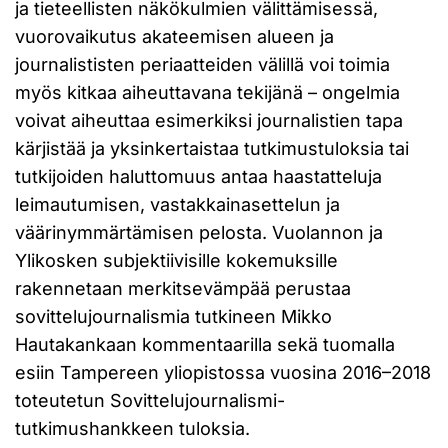
ja tieteellisten näkökulmien välittämisessä,
vuorovaikutus akateemisen alueen ja
journalististen periaatteiden välillä voi toimia
myös kitkaa aiheuttavana tekijänä – ongelmia
voivat aiheuttaa esimerkiksi journalistien tapa
kärjistää ja yksinkertaistaa tutkimustuloksia tai
tutkijoiden haluttomuus antaa haastatteluja
leimautumisen, vastakkainasettelun ja
väärinymmärtämisen pelosta. Vuolannon ja
Ylikosken subjektiivisille kokemuksille
rakennetaan merkitsevämpää perustaa
sovittelujournalismia tutkineen Mikko
Hautakankaan kommentaarilla sekä tuomalla
esiin Tampereen yliopistossa vuosina 2016–2018
toteutetun Sovittelujournalismi-
tutkimushankkeen tuloksia.