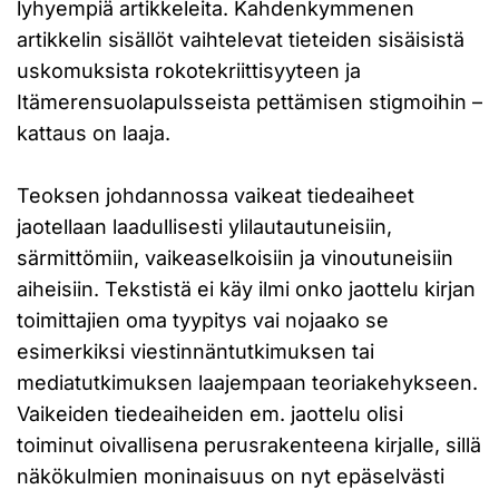
lyhyempiä artikkeleita. Kahdenkymmenen
artikkelin sisällöt vaihtelevat tieteiden sisäisistä
uskomuksista rokotekriittisyyteen ja
Itämerensuolapulsseista pettämisen stigmoihin –
kattaus on laaja.
Teoksen johdannossa vaikeat tiedeaiheet
jaotellaan laadullisesti ylilautautuneisiin,
särmittömiin, vaikeaselkoisiin ja vinoutuneisiin
aiheisiin. Tekstistä ei käy ilmi onko jaottelu kirjan
toimittajien oma tyypitys vai nojaako se
esimerkiksi viestinnäntutkimuksen tai
mediatutkimuksen laajempaan teoriakehykseen.
Vaikeiden tiedeaiheiden em. jaottelu olisi
toiminut oivallisena perusrakenteena kirjalle, sillä
näkökulmien moninaisuus on nyt epäselvästi