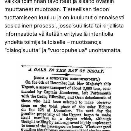
vaikka toiminnan tavoitteet ja sisältö ovatkin
muuttaneet muotoaan. Tieteellisen tiedon
tuottamiseen kuuluu ja on kuulunut olennaisesti
sosiaalinen prosessi, jossa suullista tai kirjallista
informaatiota välitetään erityisellä intentiolla
yhdeltä toimijalta toiselle – muotisanoja
”dialogisuutta” ja ”vuoropuhelua” unohtamatta.