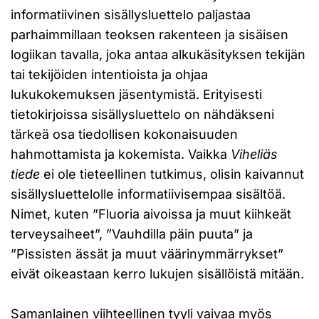
informatiivinen sisällysluettelo paljastaa
parhaimmillaan teoksen rakenteen ja sisäisen
logiikan tavalla, joka antaa alkukäsityksen tekijän
tai tekijöiden intentioista ja ohjaa
lukukokemuksen jäsentymistä. Erityisesti
tietokirjoissa sisällysluettelo on nähdäkseni
tärkeä osa tiedollisen kokonaisuuden
hahmottamista ja kokemista. Vaikka
Viheliäs
tiede
ei ole tieteellinen tutkimus, olisin kaivannut
sisällysluettelolle informatiivisempaa sisältöä.
Nimet, kuten ”Fluoria aivoissa ja muut kiihkeät
terveysaiheet”, ”Vauhdilla päin puuta” ja
”Pissisten ässät ja muut väärinymmärrykset”
eivät oikeastaan kerro lukujen sisällöistä mitään.
Samanlainen viihteellinen tyyli vaivaa myös