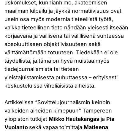
uskomukset, kunnianhimo, akateemisen
maailman kilpailu ja jäykkä normatiivisuus ovat
usein osa myös modernia tieteellistä työtä,
vaikka tieteellinen tieto nähdään yleisesti itseään
korjaavana ja vaillisena tai välillisenä suhteessa
absoluuttiseen objektiivisuuteen sekä
välttämättömään totuuteen. Tiedekään ei ole
täydellistä, ja tämä on hyvä muistaa myös
tiedejournalismista tai tieteen
yleistajuistamisesta puhuttaessa – erityisesti
keskusteluissa viheliäisistä aiheista.
Artikkelissa ”Sovittelujournalismin keinoin
vaikeiden aiheiden kimppuun” Tampereen
yliopiston tutkijat
Mikko Hautakangas
ja
Pia
Vuolanto
sekä vapaa toimittaja
Matleena