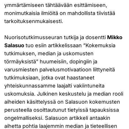
ymmärtämiseen tähtäävään esittämiseen,
monimutkaisia ilmiöitä on mahdollista tiivistää
tarkoituksenmukaisesti.
Nuorisotutkimusseuran tutkija ja dosentti
Mikko
Salasuo
tuo esiin artikkelissaan ”Kokemuksia
tutkimuksen, median ja uskomusten
törmäyksistä” huumeisiin, dopingiin ja
varusmiesten palvelusmotivaatioon liittyneitä
tutkimuksiaan, jotka ovat haastaneet
yhteiskunnassamme laajalti vakiintuneita
uskomuksia. Julkinen keskustelu ja median rooli
aiheiden käsittelyssä on Salasuon kokemusten
perusteella osoittautunut tietyissä tapauksissa
ongelmalliseksi. Salasuon artikkeli antaakin
aihetta pohtia laajemmin median ja tieteellisen