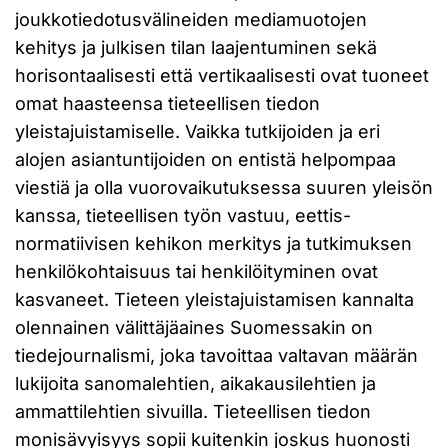
joukkotiedotusvälineiden mediamuotojen
kehitys ja julkisen tilan laajentuminen sekä
horisontaalisesti että vertikaalisesti ovat tuoneet
omat haasteensa tieteellisen tiedon
yleistajuistamiselle. Vaikka tutkijoiden ja eri
alojen asiantuntijoiden on entistä helpompaa
viestiä ja olla vuorovaikutuksessa suuren yleisön
kanssa, tieteellisen työn vastuu, eettis-
normatiivisen kehikon merkitys ja tutkimuksen
henkilökohtaisuus tai henkilöityminen ovat
kasvaneet. Tieteen yleistajuistamisen kannalta
olennainen välittäjäaines Suomessakin on
tiedejournalismi, joka tavoittaa valtavan määrän
lukijoita sanomalehtien, aikakausilehtien ja
ammattilehtien sivuilla. Tieteellisen tiedon
monisävyisyys sopii kuitenkin joskus huonosti