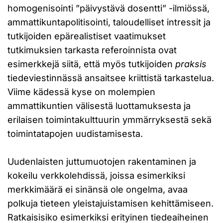
homogenisointi ”päivystävä dosentti” -ilmiössä,
ammattikuntapolitisointi, taloudelliset intressit ja
tutkijoiden epärealistiset vaatimukset
tutkimuksien tarkasta referoinnista ovat
esimerkkejä siitä, että myös tutkijoiden
praksis
tiedeviestinnässä ansaitsee kriittistä tarkastelua.
Viime kädessä kyse on molempien
ammattikuntien välisestä luottamuksesta ja
erilaisen toimintakulttuurin ymmärryksestä sekä
toimintatapojen uudistamisesta.
Uudenlaisten juttumuotojen rakentaminen ja
kokeilu verkkolehdissä, joissa esimerkiksi
merkkimäärä ei sinänsä ole ongelma, avaa
polkuja tieteen yleistajuistamisen kehittämiseen.
Ratkaisisiko esimerkiksi erityinen tiedeaiheinen