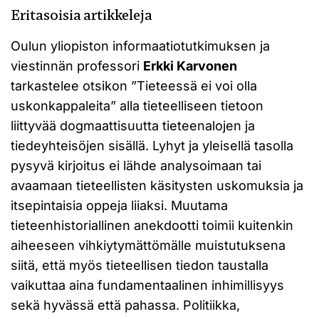
Eritasoisia artikkeleja
Oulun yliopiston informaatiotutkimuksen ja
viestinnän professori
Erkki Karvonen
tarkastelee otsikon ”Tieteessä ei voi olla
uskonkappaleita” alla tieteelliseen tietoon
liittyvää dogmaattisuutta tieteenalojen ja
tiedeyhteisöjen sisällä. Lyhyt ja yleisellä tasolla
pysyvä kirjoitus ei lähde analysoimaan tai
avaamaan tieteellisten käsitysten uskomuksia ja
itsepintaisia oppeja liiaksi. Muutama
tieteenhistoriallinen anekdootti toimii kuitenkin
aiheeseen vihkiytymättömälle muistutuksena
siitä, että myös tieteellisen tiedon taustalla
vaikuttaa aina fundamentaalinen inhimillisyys
sekä hyvässä että pahassa. Politiikka,