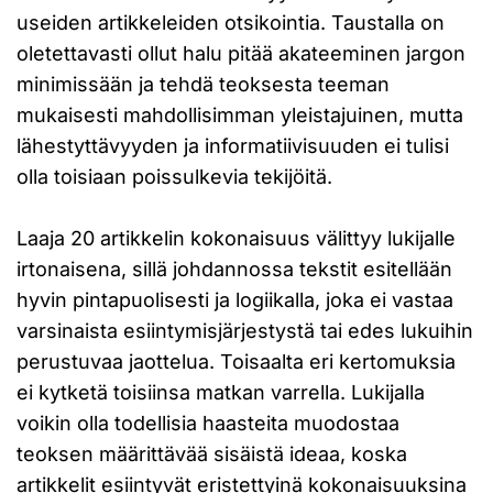
useiden artikkeleiden otsikointia. Taustalla on
oletettavasti ollut halu pitää akateeminen jargon
minimissään ja tehdä teoksesta teeman
mukaisesti mahdollisimman yleistajuinen, mutta
lähestyttävyyden ja informatiivisuuden ei tulisi
olla toisiaan poissulkevia tekijöitä.
Laaja 20 artikkelin kokonaisuus välittyy lukijalle
irtonaisena, sillä johdannossa tekstit esitellään
hyvin pintapuolisesti ja logiikalla, joka ei vastaa
varsinaista esiintymisjärjestystä tai edes lukuihin
perustuvaa jaottelua. Toisaalta eri kertomuksia
ei kytketä toisiinsa matkan varrella. Lukijalla
voikin olla todellisia haasteita muodostaa
teoksen määrittävää sisäistä ideaa, koska
artikkelit esiintyvät eristettyinä kokonaisuuksina