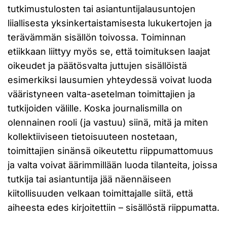
tutkimustulosten tai asiantuntijalausuntojen
liiallisesta yksinkertaistamisesta lukukertojen ja
terävämmän sisällön toivossa. Toiminnan
etiikkaan liittyy myös se, että toimituksen laajat
oikeudet ja päätösvalta juttujen sisällöistä
esimerkiksi lausumien yhteydessä voivat luoda
vääristyneen valta-asetelman toimittajien ja
tutkijoiden välille. Koska journalismilla on
olennainen rooli (ja vastuu) siinä, mitä ja miten
kollektiiviseen tietoisuuteen nostetaan,
toimittajien sinänsä oikeutettu riippumattomuus
ja valta voivat äärimmillään luoda tilanteita, joissa
tutkija tai asiantuntija jää näennäiseen
kiitollisuuden velkaan toimittajalle siitä, että
aiheesta edes kirjoitettiin – sisällöstä riippumatta.