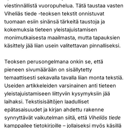
viestinnällistä vuoropuhelua. Tätä taustaa vasten
Viheliäs tiede -teoksen tekstit onnistuvat
tuomaan esiin sinänsä tärkeitä taustoja ja
kokemuksia tieteen yleistajuistamisen
monimutkaisesta maailmasta, mutta tapauksien
käsittely jää liian usein valitettavan pinnalliseksi.
Teoksen perusongelmana onkin se, että
pieneen sivumäärään on sisällytetty
temaattisesti sekavalla tavalla liian monta tekstiä.
Useiden artikkeleiden varsinainen anti tieteen
yleistajuistamiseen liittyviin kysymyksiin jää
laihaksi. Tekstisisältöjen laadulliset
epätasaisuudet ja kirjan ahdettu rakenne
synnyttävät vaikutelman siitä, että
Viheliäs tiede
kamppailee tietokirjoille – jollaiseksi myös käsillä