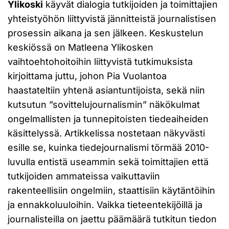
Ylikoski
käyvät dialogia tutkijoiden ja toimittajien
yhteistyöhön liittyvistä jännitteistä journalistisen
prosessin aikana ja sen jälkeen. Keskustelun
keskiössä on Matleena Ylikosken
vaihtoehtohoitoihin liittyvistä tutkimuksista
kirjoittama juttu, johon Pia Vuolantoa
haastateltiin yhtenä asiantuntijoista, sekä niin
kutsutun ”sovittelujournalismin” näkökulmat
ongelmallisten ja tunnepitoisten tiedeaiheiden
käsittelyssä. Artikkelissa nostetaan näkyvästi
esille se, kuinka tiedejournalismi törmää 2010-
luvulla entistä useammin sekä toimittajien että
tutkijoiden ammateissa vaikuttaviin
rakenteellisiin ongelmiin, staattisiin käytäntöihin
ja ennakkoluuloihin. Vaikka tieteentekijöillä ja
journalisteilla on jaettu päämäärä tutkitun tiedon