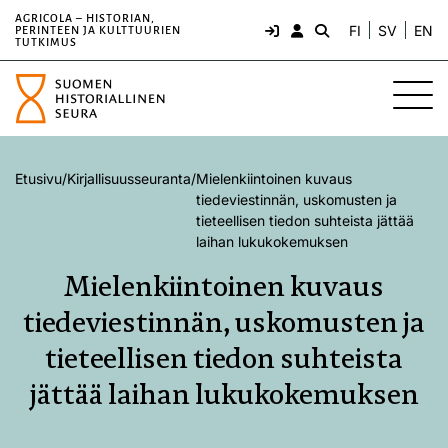
AGRICOLA – HISTORIAN,
FI
SV
EN
PERINTEEN JA KULTTUURIEN
TUTKIMUS
Etusivu
/
Kirjallisuusseuranta
/
Mielenkiintoinen kuvaus
tiedeviestinnän, uskomusten ja
tieteellisen tiedon suhteista jättää
laihan lukukokemuksen
Mielenkiintoinen kuvaus
tiedeviestinnän, uskomusten ja
tieteellisen tiedon suhteista
jättää laihan lukukokemuksen