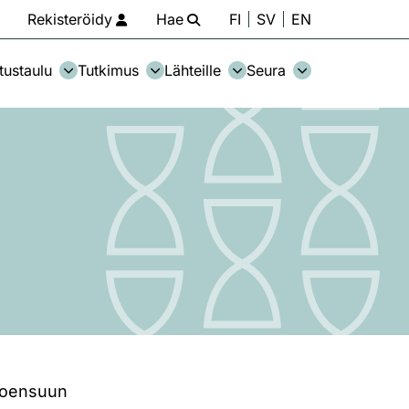
Rekisteröidy
Hae
FI
SV
EN
tustaulu
Tutkimus
Lähteille
Seura
 Joensuun