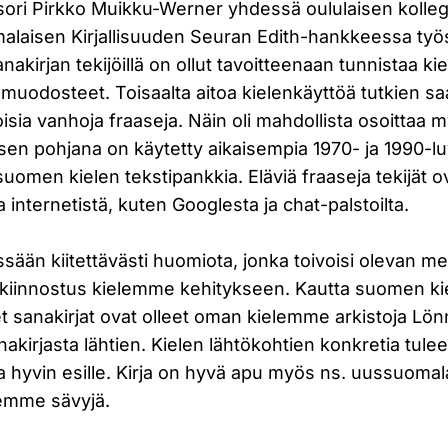
ssori Pirkko Muikku-Werner yhdessä oululaisen kolle
alaisen Kirjallisuuden Seuran Edith-hankkeessa työ
akirjan tekijöillä on ollut tavoitteenaan tunnistaa 
smuodosteet. Toisaalta aitoa kielenkäyttöä tutkien saa
sia vanhoja fraaseja. Näin oli mahdollista osoittaa 
en pohjana on käytetty aikaisempia 1970- ja 1990-luv
suomen kielen tekstipankkia. Eläviä fraaseja tekijät o
 internetistä, kuten Googlesta ja chat-palstoilta.
ssään kiitettävästi huomiota, jonka toivoisi olevan mer
a kiinnostus kielemme kehitykseen. Kautta suomen kie
t sanakirjat ovat olleet oman kielemme arkistoja Lö
nakirjasta lähtien. Kielen lähtökohtien konkretia tul
a hyvin esille. Kirja on hyvä apu myös ns. uussuomal
lemme sävyjä.