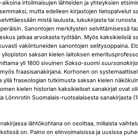
aikoina irtoilmaisujen lähteiden ja yhteyksien etsim
semmaksi, mutta edelleen kirjastojen tietopalvelut s
elvittäessään mistä laulusta, lukukirjasta tai runosta j
 peräisin. Sanontojen merkitysten selvittämisessä ta
eskus jatkaa arvokasta työtään. Myös kaksikielisiä sa
kuvasti vakiintuneiden sanontojen selitysoppaina. E
n yliopiston saksan kielen laitoksen emeritusprofess
ittama yli 1800 sivuinen
Saksa-suomi suursanakirja
 myös fraasisanakirjana. Korhonen on systemaattisell
 yllä fraseologian tutkimusta saksan kielen näkökulm
omen kielen historian kaksikieliset sanakirjat ovat o
ja Lönnrotin Suomalais-ruotsalaisesta sanakirjasta (
akirjassa lähtökohtana on osoittaa, millaista vaiht
kstissä on. Paino on elinvoimaisissa ja uusissa puh