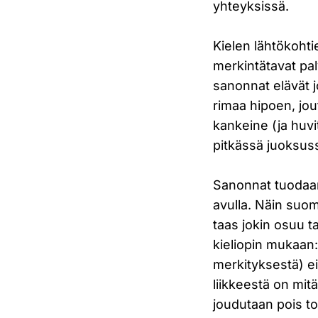
yhteyksissä.
Kielen lähtökohti
merkintätavat pal
sanonnat elävät j
rimaa hipoen, jou
kankeine (ja huvi
pitkässä juoksus
Sanonnat tuodaan
avulla. Näin suom
taas jokin osuu 
kieliopin mukaan:
merkityksestä) e
liikkeestä on mitä
joudutaan pois to