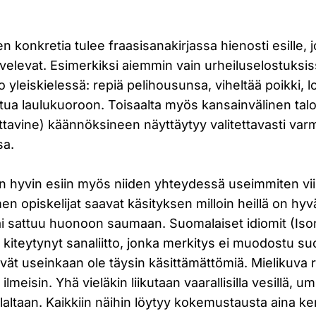
en konkretia tulee fraasisanakirjassa hienosti esille,
velevat. Esimerkiksi aiemmin vain urheiluselostuksi
o yleiskielessä: repiä pelihousunsa, viheltää poikki, 
tua laulukuoroon. Toisaalta myös kansainvälinen tal
ttavine) käännöksineen näyttäytyy valitettavasti var
sa.
 hyvin esiin myös niiden yhteydessä useimmiten vii
en opiskelijat saavat käsityksen milloin heillä on hyv
tai sattuu huonoon saumaan. Suomalaiset idiomit (I
 kiteytynyt sanaliitto, jonka merkitys ei muodostu s
ivät useinkaan ole täysin käsittämättömiä. Mielikuva
 ilmeisin. Yhä vieläkin liikutaan vaarallisilla vesillä, 
laltaan. Kaikkiin näihin löytyy kokemustausta aina ker