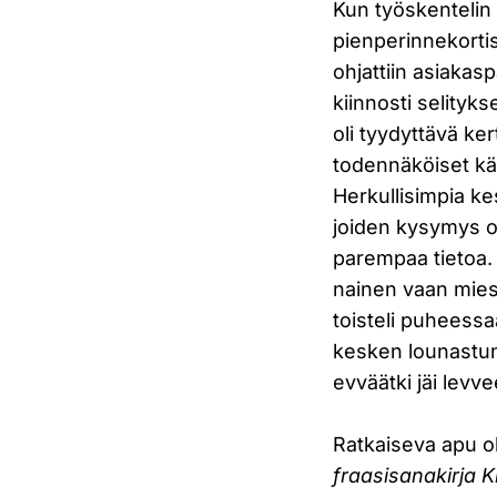
Kun työskentelin
pienperinnekorti
ohjattiin asiakas
kiinnosti selityk
oli tyydyttävä k
todennäköiset käy
Herkullisimpia ke
joiden kysymys ol
parempaa tietoa. E
nainen vaan mies.
toisteli puheessaa
kesken lounastunn
evväätki jäi levve
Ratkaiseva apu ol
fraasisanakirja 