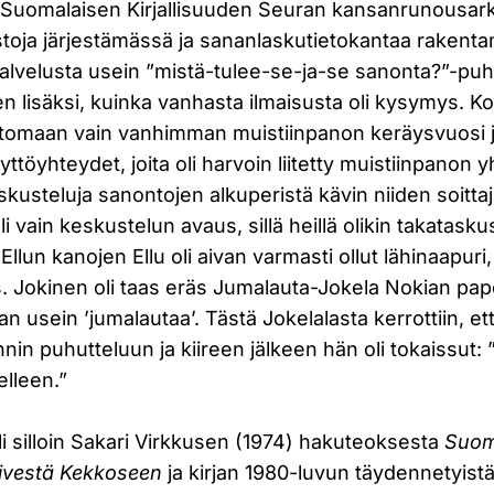
 Suomalaisen Kirjallisuuden Seuran kansanrunousar
stoja järjestämässä ja sananlaskutietokantaa rakenta
palvelusta usein ”mistä-tulee-se-ja-se sanonta?”-puhe
sen lisäksi, kuinka vanhasta ilmaisusta oli kysymys. Ko
ertomaan vain vanhimman muistiinpanon keräysvuosi 
ttöyhteydet, joita oli harvoin liitetty muistiinpanon 
skusteluja sanontojen alkuperistä kävin niiden soitta
i vain keskustelun avaus, sillä heillä olikin takatask
llun kanojen Ellu oli aivan varmasti ollut lähinaapuri
 Jokinen oli taas eräs Jumalauta-Jokela Nokian pape
n usein ’jumalautaa’. Tästä Jokelalasta kerrottiin, et
in puhutteluun ja kiireen jälkeen hän oli tokaissut: 
elleen.”
i silloin Sakari Virkkusen (1974) hakuteoksesta
Suom
Kivestä Kekkoseen
ja kirjan 1980-luvun täydennetyistä