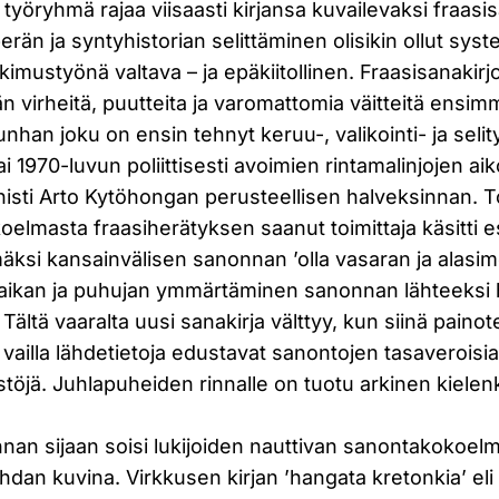
yöryhmä rajaa viisaasti kirjansa kuvailevaksi fraasis
rän ja syntyhistorian selittäminen olisikin ollut syst
tkimustyönä valtava – ja epäkiitollinen. Fraasisanakirj
ään virheitä, puutteita ja varomattomia väitteitä ensi
unhan joku on ensin tehnyt keruu-, valikointi- ja selit
 1970-luvun poliittisesti avoimien rintamalinjojen aiko
sti Arto Kytöhongan perusteellisen halveksinnan. 
elmasta fraasiherätyksen saanut toimittaja käsitti e
ksi kansainvälisen sanonnan ’olla vasaran ja alasime
paikan ja puhujan ymmärtäminen sanonnan lähteeksi
 Tältä vaaralta uusi sanakirja välttyy, kun siinä painot
vailla lähdetietoja edustavat sanontojen tasaveroisi
töjä. Juhlapuheiden rinnalle on tuotu arkinen kielen
innan sijaan soisi lukijoiden nauttivan sanontakokoel
dan kuvina. Virkkusen kirjan ’hangata kretonkia’ eli 