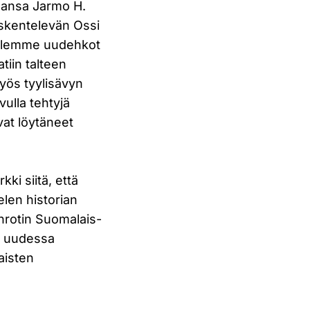
gansa Jarmo H.
skentelevän Ossi
kielemme uudehkot
tiin talteen
myös tyylisävyn
ulla tehtyjä
vat löytäneet
kki siitä, että
len historian
nnrotin Suomalais-
ee uudessa
aisten