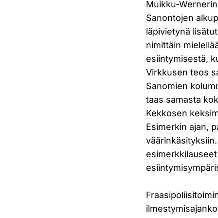
Muikku-Wernerin t
Sanontojen alkupe
läpivietynä lisätu
nimittäin mielell
esiintymisestä, k
Virkkusen teos sai
Sanomien kolumni
taas samasta koko
Kekkosen keksimä
Esimerkin ajan, 
väärinkäsityksiin.
esimerkkilauseet 
esiintymisympäris
Fraasipoliisitoim
ilmestymisajankoh