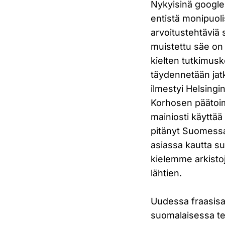
Nykyisinä google-
entistä monipuoli
arvoitustehtäviä s
muistettu säe on
kielten tutkimusk
täydennetään jat
ilmestyi Helsingi
Korhosen päätoim
mainiosti käyttää
pitänyt Suomessa
asiassa kautta su
kielemme arkisto
lähtien.
Uudessa fraasisan
suomalaisessa te