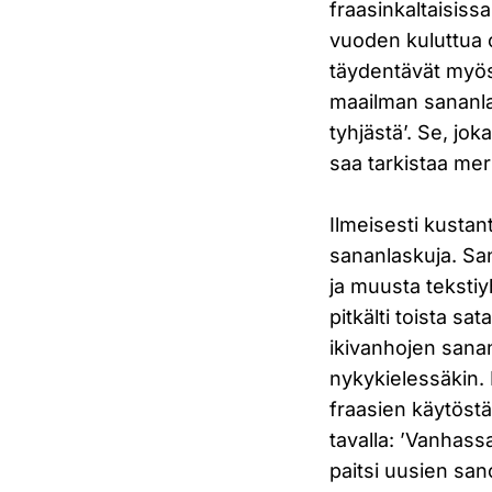
fraasinkaltaisis
vuoden kuluttua 
täydentävät myös 
maailman sananla
tyhjästä’. Se, jo
saa tarkistaa mer
Ilmeisesti kustan
sananlaskuja. Sa
ja muusta teksti
pitkälti toista sa
ikivanhojen sanan
nykykielessäkin.
fraasien käytöstä
tavalla: ’Vanhass
paitsi uusien sa