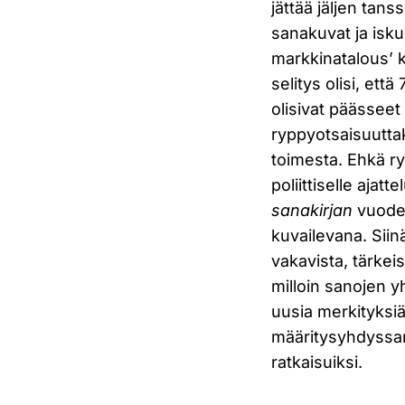
jättää jäljen tans
sanakuvat ja isku
markkinatalous’ k
selitys olisi, että
olisivat päässeet 
ryppyotsaisuuttak
toimesta. Ehkä ry
poliittiselle aja
sanakirjan
vuoden
kuvailevana. Siin
vakavista, tärkei
milloin sanojen 
uusia merkityksiä
määritysyhdyssan
ratkaisuiksi.