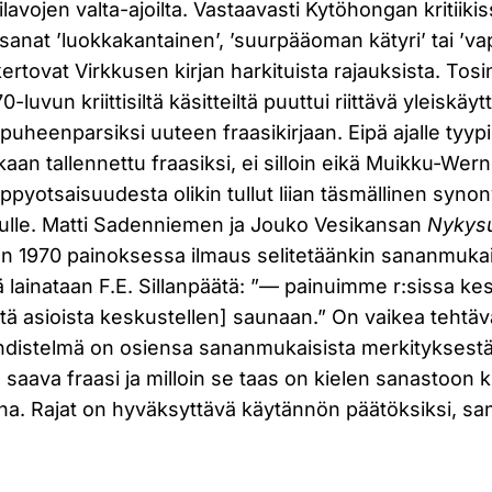
silavojen valta-ajoilta. Vastaavasti Kytöhongan kritiik
sanat ’luokkakantainen’, ’suurpääoman kätyri’ tai ’v
ertovat Virkkusen kirjan harkituista rajauksista. Tosi
 70-luvun kriittisiltä käsitteiltä puuttui riittävä yleiskäy
puheenparsiksi uuteen fraasikirjaan. Eipä ajalle tyypil
aan tallennettu fraasiksi, ei silloin eikä Muikku-We
ppyotsaisuudesta olikin tullut liian täsmällinen synon
ttelulle. Matti Sadenniemen ja Jouko Vesikansan
Nykys
 1970 painoksessa ilmaus selitetäänkin sananmukai
ä lainataan F.E. Sillanpäätä: ”— painuimme r:sissa ke
stä asioista keskustellen] saunaan.” On vaikea tehtävä
yhdistelmä on osiensa sananmukaisista merkityksest
 saava fraasi ja milloin se taas on kielen sanastoon 
a. Rajat on hyväksyttävä käytännön päätöksiksi, sana