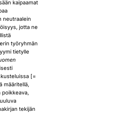
issään kaipaamat
apaa
n neutraalein
ttöisyys, jotta ne
listä
rnerin työryhmän
yymi tietylle
uomen
sesti
skusteluissa [=
 määritellä,
ä poikkeava,
kuuluva
kirjan tekijän