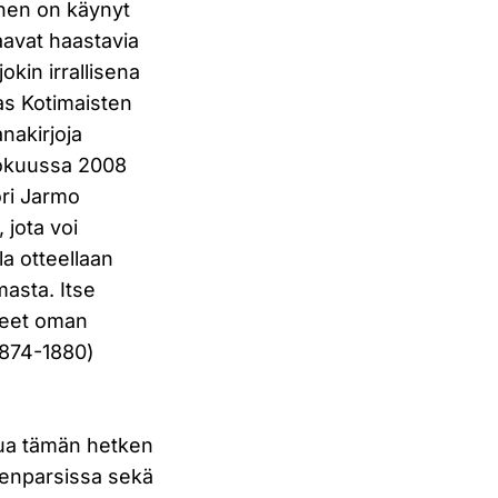
inen on käynyt
aavat haastavia
okin irrallisena
as Kotimaisten
nakirjoja
lokuussa 2008
ori Jarmo
, jota voi
a otteellaan
asta. Itse
lleet oman
1874-1880)
elua tämän hetken
eenparsissa sekä