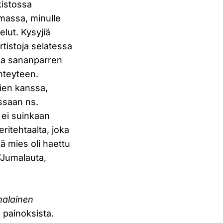
kistossa
massa, minulle
lut. Kysyjiä
rtistoja selatessa
ja sananparren
yhteyteen.
jien kanssa,
ussaan ns.
, ei suinkaan
ritehtaalta, joka
tä mies oli haettu
”Jumalauta,
alainen
 painoksista.