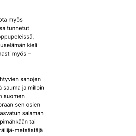
 jota myös
ssa tunnetut
loppupeleissä,
ouselämän kieli
masti myös –
htyvien sanojen
ä sauma ja milloin
son suomen
uoraan sen osien
 rasvatun salaman
umpimähkään tai
äilijä-metsästäjä