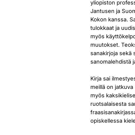
yliopiston profe
Jantusen ja Suom
Kokon kanssa. San
tulokkaat ja uudi
myös käyttökelpoi
muutokset. Teoks
sanakirjoja sekä 
sanomalehdistä ja
Kirja sai ilmestye
meillä on jatkuv
myös kaksikielise
ruotsalaisesta sa
fraasisanakirjass
opiskellessa kie