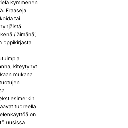
o vielä kymmenen
ä. Fraaseja
koida tai
nyhjäistä
äkenä / äimänä’,
 oppikirjasta.
tutuimpia
nha, kiteytynyt
 mukaan mukana
 tuotujen
sa
ekstiesimerkin
taavat tuoreella
ielenkäyttöä on
tö uusissa