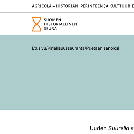
AGRICOLA – HISTORIAN, PERINTEEN JA KULTTUURI
Etusivu
/
Kirjallisuusseuranta
/
Puetaan sanoiksi
Uuden
Suurella s