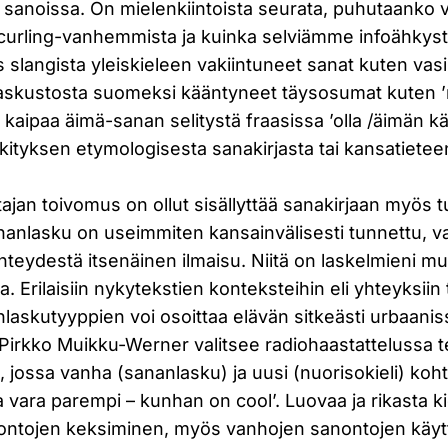
sa sanoissa. On mielenkiintoista seurata, puhutaank
curling-vanhemmista ja kuinka selviämme infoähkyst
slangista yleiskieleen vakiintuneet sanat kuten vasi
skustosta suomeksi kääntyneet täysosumat kuten ’
ka kaipaa äimä-sanan selitystä fraasissa ’olla /äimän k
kityksen etymologisesta sanakirjasta tai kansatieteen
tajan toivomus on ollut sisällyttää sanakirjaan myös 
nanlasku on useimmiten kansainvälisesti tunnettu, va
yhteydestä itsenäinen ilmaisu. Niitä on laskelmieni
taa. Erilaisiin nykytekstien konteksteihin eli yhteyksiin
laskutyyppien voi osoittaa elävän sitkeästi urbaanis
 Pirkko Muikku-Werner valitsee radiohaastattelussa t
, jossa vanha (sananlasku) ja uusi (nuorisokieli) koh
a vara parempi – kunhan on cool’. Luovaa ja rikasta k
nontojen keksiminen, myös vanhojen sanontojen käyt