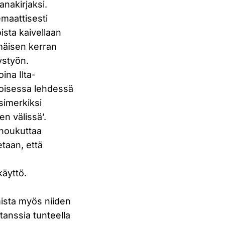
anakirjaksi.
emaattisesti
oista kaivellaan
mmäisen kerran
ystyön.
ina Ilta-
Toisessa lehdessä
simerkiksi
n välissä’.
 houkuttaa
etaan, että
a
käyttö.
mista myös niiden
tanssia tunteella