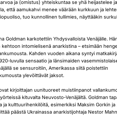
-arvoa ja (omistus) yhteiskuntaa se yhä heijastelee ja
lla, että aamukahvi menee väärään kurkkuun ja leht
viopuoliso, tuo kunnollinen tullimies, näyttääkin surk
 Goldman karkotettiin Yhdysvalloista Venäjälle. Hän
kehtoon intomielisenä anarkistina – etsimään heng
llankumousta. Kahden vuoden aikana syntyi matkakir
1920-luvulla sensaatio ja länsimaiden vasemmistolais
jällä se sensuroitiin, Amerikassa siitä poistettiin
kumousta ylevöittävät jaksot.
ovat kirjoittajan uunituoreet muistiinpanot vallankumo
yörteissä kituvalta Neuvosto-Venäjältä. Goldman tapa
ia ja kulttuurihenkilöitä, esimerkiksi Maksim Gorkin j
rittää päästä Ukrainassa anarkistijohtaja Nestor Mahn