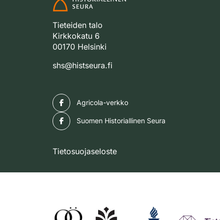
Tieteiden talo
Kirkkokatu 6
00170 Helsinki
shs@histseura.fi
Facebook
Agricola-verkko
Facebook
Suomen Historiallinen Seura
Tietosuojaseloste