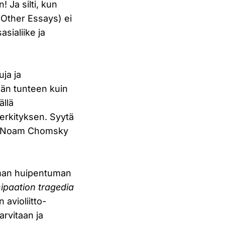
 Ja silti, kun
 Other Essays) ei
asialiike ja
uja ja
än tunteen kuin
ällä
erkityksen. Syytä
isä Noam Chomsky
lman huipentuman
ipaation tragedia
 avioliitto-
arvitaan ja