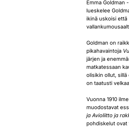
Emma Goldman -suo
lueskelee Goldma
ikinä uskoisi että
vallankumousaalto
Goldman on raikkaa
pikahavaintoja
Vu
järjen ja enemmän 
matkatessaan kau
olisikin ollut, s
on taatusti velka
Vuonna 1910 ilm
muodostavat es
ja Avioliitto ja r
pohdiskelut ovat 