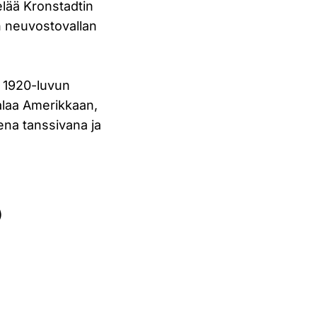
elää Kronstadtin
an neuvostovallan
o 1920-luvun
palaa Amerikkaan,
ena tanssivana ja
)