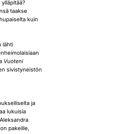
 ylläpitää?
ensä taakse
uhupaiselta kuin
 lähti
enheimolaisiaan
ja
Vuoteni
en sivistyneistön
ukselliselta ja
a lukuisia
a Aleksandra
on pakeille,