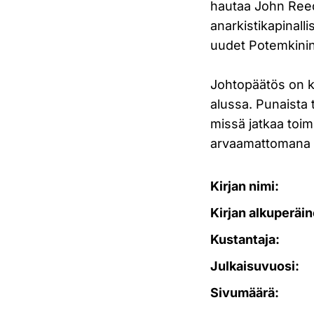
hautaa John Ree
anarkistikapinall
uudet Potemkinin 
Johtopäätös on k
alussa. Punaista 
missä jatkaa toi
arvaamattomana 
Kirjan nimi:
Kirjan alkuperäin
Kustantaja:
Julkaisuvuosi:
Sivumäärä: