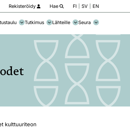
Rekisteröidy
Hae
FI
SV
EN
tustaulu
Tutkimus
Lähteille
Seura
odet
t kulttuuriteon