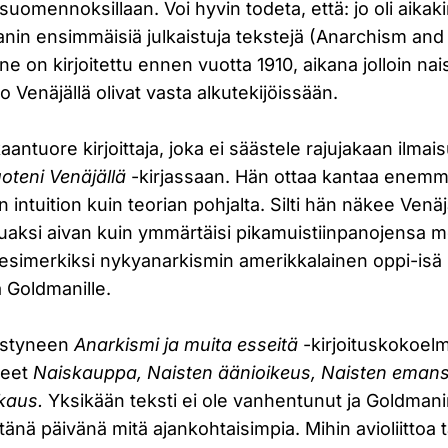
mennoksillaan. Voi hyvin todeta, että: jo oli aikakin!
nin ensimmäisiä julkaistuja tekstejä (Anarchism and
 ne on kirjoitettu ennen vuotta 1910, aikana jolloin nais
 Venäjällä olivat vasta alkutekijöissään.
ntuore kirjoittaja, joka ei säästele rajujakaan ilmais
oteni Venäjällä
-kirjassaan. Hän ottaa kantaa enemm
intuition kuin teorian pohjalta. Silti hän näkee Venäj
aksi aivan kuin ymmärtäisi pikamuistiinpanojensa m
illä esimerkiksi nykyanarkismin amerikkalainen oppi-
a Goldmanille.
estyneen
Anarkismi ja muita esseitä
-kirjoituskokoe
seet
Naiskauppa, Naisten äänioikeus, Naisten emans
akkaus.
Yksikään teksti ei ole vanhentunut ja Goldmanin
tänä päivänä mitä ajankohtaisimpia. Mihin avioliittoa t