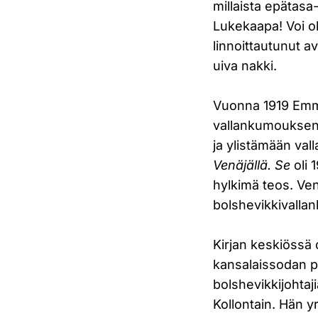
millaista epätasa
Lukekaapa! Voi o
linnoittautunut a
uiva nakki.
Vuonna 1919 Emma
vallankumouksen 
ja ylistämään va
Venäjällä. Se
oli 
hylkimä teos. Venä
bolshevikkivallan
Kirjan keskiössä 
kansalaissodan p
bolshevikkijohtaj
Kollontain. Hän y