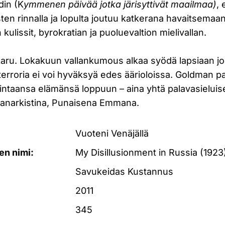
din (K
ymmenen päivää jotka järisyttivät maailmaa)
, 
isten rinnalla ja lopulta joutuu katkerana havaitsema
kulissit, byrokratian ja puoluevaltion mielivallan.
aru. Lokakuun vallankumous alkaa syödä lapsiaan j
terroria ei voi hyväksyä edes äärioloissa. Goldman 
mintaansa elämänsä loppuun – aina yhtä palavasieluis
anarkistina, Punaisena Emmana.
Vuoteni Venäjällä
en nimi:
My Disillusionment in Russia (1923
Savukeidas Kustannus
2011
345