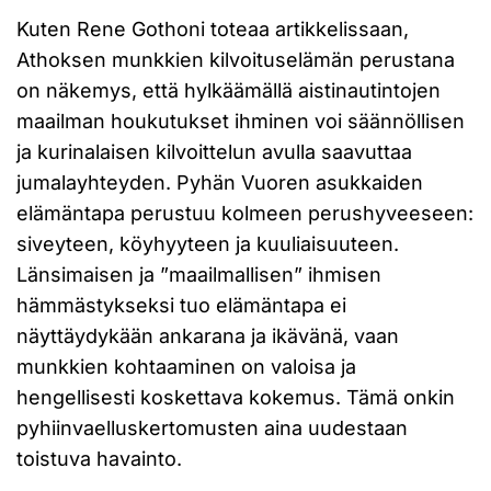
Kuten Rene Gothoni toteaa artikkelissaan,
Athoksen munkkien kilvoituselämän perustana
on näkemys, että hylkäämällä aistinautintojen
maailman houkutukset ihminen voi säännöllisen
ja kurinalaisen kilvoittelun avulla saavuttaa
jumalayhteyden. Pyhän Vuoren asukkaiden
elämäntapa perustuu kolmeen perushyveeseen:
siveyteen, köyhyyteen ja kuuliaisuuteen.
Länsimaisen ja ”maailmallisen” ihmisen
hämmästykseksi tuo elämäntapa ei
näyttäydykään ankarana ja ikävänä, vaan
munkkien kohtaaminen on valoisa ja
hengellisesti koskettava kokemus. Tämä onkin
pyhiinvaelluskertomusten aina uudestaan
toistuva havainto.