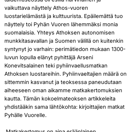
vaikuttava näyttely Athos-vuoren
luostarielämästä ja kulttuurista. Epäilemättä tuo
näyttely toi Pyhän Vuoren lähemmäksi monia
suomalaisia. Yhteys Athoksen autonomisen
munkkitasavallan ja Suomen välillä on kuitenkin
syntynyt jo varhain: perimätiedon mukaan 1300-
luvun lopulla elänyt pyhittäjä Arseni
Konevitsalainen teki pyhiinvaellusmatkan
Athoksen luostareihin. Pyhiinvaeltajien määrä on
sittemmin kasvanut ja teoksessa paneudutaan
aiheeseen oman aikamme matkakertomuksien
kautta. Tämän kokoelmateoksen artikkeleita
yhdistääkin sama lähtökohta: kirjoittajien matkat
Pyhälle Vuorelle.
Matkakertomus on aina eräänlainen