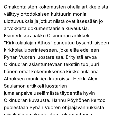
Omakohtaisten kokemusten ohella artikkeleista
välittyy ortodoksisen kulttuurin monia
ulottuvuuksia ja jotkut niistä ovat itsessään jo
arvokkaita dokumentaarisia kuvauksia.
Esimerkiksi Jaakko Olkinuoran artikkeli
”Kirkkolaulajan Athos” paneutuu bysanttilaiseen
kirkkolauluperinteeseen, joka elää edelleen
Pyhän Vuoren luostareissa. Erityistä arvoa
Olkinuoran asiantuntevaan tekstiin tuo juuri
hänen omat kokemuksensa kirkkolaulajana
Athoksen munkkien kuoroissa. Heikki Alex
Saulamon artikkeli luostarien
jumalanpalveluselämästä täydentää hyvin
Olkinuoran kuvausta. Hannu Pöyhönen kertoo
puolestaan Pyhän Vuoren ohjaajavanhuksista
niin ikään omakohtaisten kokemustensa