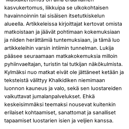
kasvukertomus, liikkuipa se ulkokohtaisen
havainnoinnin tai sisäisen itsetutkiskelun
alueella. Artikkeleissa kirjoittajat kertovat omista
matkoistaan ja jäävät pohtimaan kokemuksiaan
ja niiden herättämiä tuntemuksiaan, ja tämä luo
artikkeleihin varsin intiimin tunnelman. Lukija
pääsee seuraamaan matkakokemuksia milloin
pyhiinvaeltajan, turistin tai tutkijan näkökulmista.
Kylmäksi nuo matkat eivät ole jättäneet ketään ja
teksteistä välittyy Khalkidiken niemimaan
luonnon kauneus ja valo, sekä sen luostareiden
vaikuttavat jumalanpalvelukset. Ehkä
keskeisimmäksi teemaksi nousevat kuitenkin
erilaiset kohtaamiset, sanattomat ja sanalliset
tapaamiset luostarien isien ja veljien kanssa.