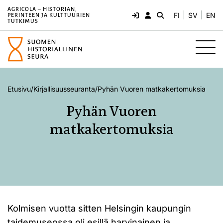
AGRICOLA – HISTORIAN,
FI
SV
EN
PERINTEEN JA KULTTUURIEN
TUTKIMUS
Etusivu
/
Kirjallisuusseuranta
/
Pyhän Vuoren matkakertomuksia
Pyhän Vuoren
matkakertomuksia
Kolmisen vuotta sitten Helsingin kaupungin
taidemuseossa oli esillä harvinainen ja