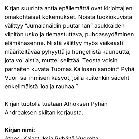
Kirjan suurinta antia epäilemättä ovat kirjoittajien
omakohtaiset kokemukset. Noista tuokiokuvista
välittyy ”Jumalanäidin puutarhan” asukkaiden
vilpitön usko ja riemastuttava, puhdassydäminen
elämänasenne. Niistä välittyy myös vaikeasti
määriteltävää pyhyyttä ja hengellistä kauneutta,
jota voi aistia, muttei selittää. Teosta voisin
parhaiten kuvata Tuomas Kallosen sanoin:” Pyhä
Vuori sai ihmisen kasvot, joilla kuitenkin sädehti
enkelimäistä iloa ja rauhaa.”
Kirjan tuotolla tuetaan Athoksen Pyhän
Andreaksen skiitan korjausta.
Kirjan nimi:
Athos. Kajastuksia Pyhältä Vuorelta