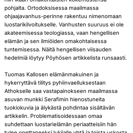
pohjalta. Ortodoksisessa maailmassa
ohjaajavanhus-perinne rakentuu nimenomaan
luostarikilvoitukselle. Vanhusten suuruus ei ole
akateemisessa teologiassa, vaan hengellisen
elämän ja sen ilmiöiden omakohtaisessa
tuntemisessa. Näitä hengellisen viisauden
hedelmiä löytyy Pöyhösen artikkelista runsaasti.
Tuomas Kallosen elämänmakuinen ja
hykerryttävä tilitys pyhiinvaelluksestaan
Athokselle saa vastapainokseen maailmassa
asuvan munkki Serafimin hienostuneita
tuokiokuvia ja älykästä pohdintaa sisältävän
artikkelin. Problematisoidessaan omaa
suhdettaan luostarielämän periaatteisiin hän
tulee opettaneeksi lukijalle yhtä ja toista uskosta,