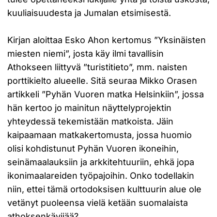
kuuliaisuudesta ja Jumalan etsimisestä.
Kirjan aloittaa Esko Ahon kertomus ”Yksinäisten
miesten niemi”, josta käy ilmi tavallisin
Athokseen liittyvä ”turistitieto”, mm. naisten
porttikielto alueelle. Sitä seuraa Mikko Orasen
artikkeli ”Pyhän Vuoren matka Helsinkiin”, jossa
hän kertoo jo mainitun näyttelyprojektin
yhteydessä tekemistään matkoista. Jäin
kaipaamaan matkakertomusta, jossa huomio
olisi kohdistunut Pyhän Vuoren ikoneihin,
seinämaalauksiin ja arkkitehtuuriin, ehkä jopa
ikonimaalareiden työpajoihin. Onko todellakin
niin, ettei tämä ortodoksisen kulttuurin alue ole
vetänyt puoleensa vielä ketään suomalaista
athoksenkävijää?