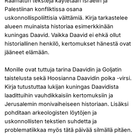
Raamatun tekstejä käytetään Israelin ja
Palestiinan konfliktissa osana
uskonnollispoliittisia väittämiä. Kirja tarkastelee
alueen muinaista historiaa esimerkkinään
kuningas Daavid. Vaikka Daavid ei ehkä ollut
historiallinen henkilö, kertomukset hänestä ovat
jääneet elämään.
Monille ovat tuttuja tarina Daavidin ja Goljatin
taistelusta sekä Hoosianna Daavidin poika -virsi.
Kirja tutustuttaa lukijan kuningas Daavidista
laadittuihin vauhdikkaisiin kertomuksiin ja
Jerusalemin monivaiheiseen historiaan. Lisäksi
pohditaan arkeologisten löytöjen ja
uskonnollisten tekstien suhdetta ja
problematiikkaa myös tätä päivää silmällä pitäen.