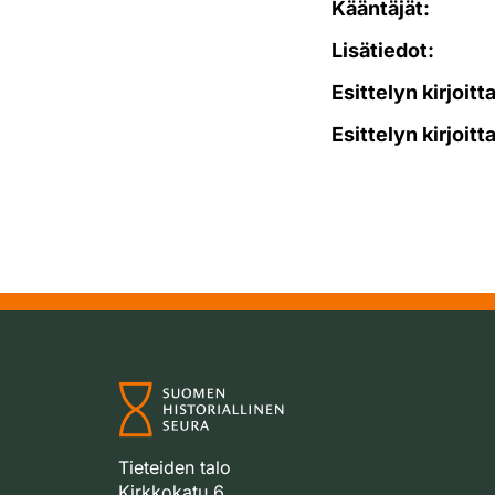
Kääntäjät:
Lisätiedot:
Esittelyn kirjoitt
Esittelyn kirjoitt
Tieteiden talo
Kirkkokatu 6