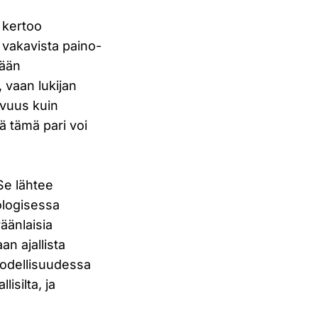
 kertoo
 vakavista paino-
tään
 vaan lukijan
uvuus kuin
sä tämä pari voi
Se lähtee
ologisessa
äänlaisia
an ajallista
todellisuudessa
isilta, ja