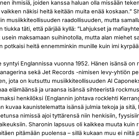
inen ihmisiä, joiden kanssa haluan olla missään teke
 vaikken näkisi heitä keitään muita enää koskaan.”
iin musiikkiteollisuuden raadollisuuden, mutta samalla
tiukka täti, että pärjää kyllä: ”Lahjukset ja mafiayhte
at usein maksamaan suihinotolla, mutta alan miehet sa
 potkaisi heitä ennemminkin munille kuin imi kyrpää
 syntyi Englannissa vuonna 1952. Hänen isänsä on 
anagerina sekä Jet Records -nimisen levy-yhtiön pe
en, jota on kutsuttu musiikkiteollisuuden Al Caponek
maa elämäänsä ja uraansa isänsä sihteeristä rockmusi
maksi henkilöksi (Englannin johtava rocklehti Kerrang
Hän kuvaa kaunistelematta isänsä julmia tekoja ja sitä
etunsa nimissä ajoi tyttärensä niin henkisiin, fyysisii
 vaikeuksiin. Sharonin lapsuus oli kaikkea muuta kuin 
pitäen pitämään puolensa – sillä kukaan muu ei niitä p