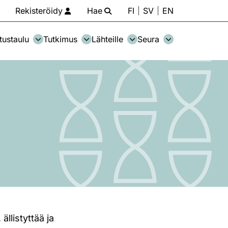
Rekisteröidy
Hae
FI
SV
EN
tustaulu
Tutkimus
Lähteille
Seura
llistyttää ja