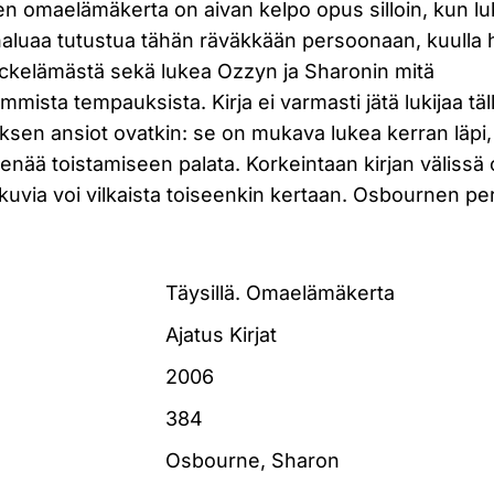
 omaelämäkerta on aivan kelpo opus silloin, kun luk
haluaa tutustua tähän räväkkään persoonaan, kuulla h
ckelämästä sekä lukea Ozzyn ja Sharonin mitä
immista tempauksista. Kirja ei varmasti jätä lukijaa täl
ksen ansiot ovatkin: se on mukava lukea kerran läpi,
 enää toistamiseen palata. Korkeintaan kirjan välissä 
kuvia voi vilkaista toiseenkin kertaan. Osbournen pe
.
Täysillä. Omaelämäkerta
Ajatus Kirjat
2006
384
Osbourne, Sharon