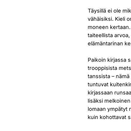
Täysillä ei ole mi
vähäisiksi. Kieli 
moneen kertaan. 
taiteellista arvo
elämäntarinan ke
Paikoin kirjassa 
trooppisista mets
tanssista – nämä h
tuntuvat kuitenki
kirjassaan runsa
lisäksi melkoinen
lomaan ympätyt m
kuin kohottavat si