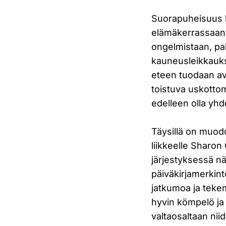
Suorapuheisuus l
elämäkerrassaan 
ongelmistaan, p
kauneusleikkauksi
eteen tuodaan av
toistuva uskottomu
edelleen olla yhd
Täysillä on muodo
liikkeelle Sharo
järjestyksessä nä
päiväkirjamerkint
jatkumoa ja teke
hyvin kömpelö ja t
valtaosaltaan nii