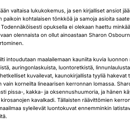
kään valtaisa lukukokemus, ja sen kirjalliset ansiot j
on paikoin kohtalaisen tönkköä ja samoja asioita saate
Todennäköisesti opuksella ei olekaan haettu minkää
a, vaan olennaista on ollut ainoastaan Sharon Osbour
rtominen.
silti intoudutaan maalailemaan kauniita kuvia luonnon
istä, auringonlaskuista, luontoretkistä, linnunlaulust
etkelliset kuvailevat, kaunokirjallista tyyliä hakevat 
n vain korneilta lineaarisen kerronnan lomassa. Sharo
asti pissa-, kakka- ja oksennushuumoria, ja hänen k
 kirosanojen kavalkadi. Tällaisten räävittömien kerro
aailmaa syleilevät luontokuvat ennemminkin latista
tä.