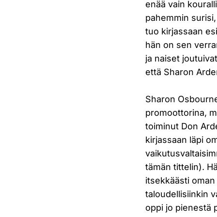
enää vain kourall
pahemmin surisi,
tuo kirjassaan es
hän on sen verran 
ja naiset joutuiv
että Sharon Arden
Sharon Osbourne
promoottorina, m
toiminut Don Ard
kirjassaan läpi o
vaikutusvaltaisim
tämän tittelin). 
itsekkäästi oman 
taloudellisiinkin
oppi jo pienestä 