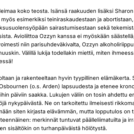
eimaa koko teosta. Isänsä raakuuden lisäksi Sharon
myös esimerkiksi teiniraskaudestaan ja abortistaan,
aksusuolensyöpään sairastumisestaan sekä tekemis
sta. Avioliittoa Ozzyn kanssa ei myöskään säästellä,
oimesti niin parisuhdeväkivalta, Ozzyn alkoholiriipp
uskin. Välillä lukija todellakin miettii, miten ihmees
essä!
ltaan ja rakenteeltaan hyvin tyypillinen elämäkerta. 
n Osbournen (o.s. Arden) lapsuudesta ja etenee kron
ihin päiviin saakka. Lukujen väliin on tosin ahdettu er
öjä nykypäivästä. Ne on tarkoitettu ilmeisesti rikkoma
mään siten kirjasta elävämmän, mutta lopputulos on 
eennäinen: merkinnät tuntuvat päälleliimatuilta ja irrall
den sisältökin on turhanpäiväistä hölötystä.