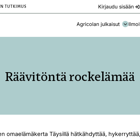
Kirjaudu sisään
EN TUTKIMUS
Agricolan julkaisut
Ilmoi
Räävitöntä rockelämää
omaelämäkerta Täysillä hätkähdyttää, hykerryttää, ä