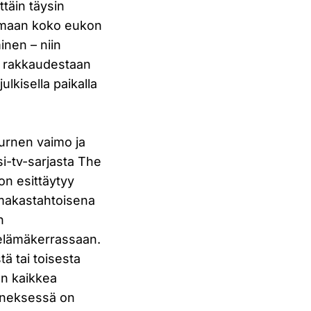
ttäin täysin
ttamaan koko eukon
nen – niin
i rakkaudestaan
ulkisella paikalla
urnen vaimo ja
si-tv-sarjasta The
on esittäytyy
makastahtoisena
n
elämäkerrassaan.
ä tai toisesta
en kaikkea
isneksessä on