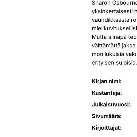
Sharon Osbournen
yksinkertaisesti 
vauhdikkaasta ro
mielikuvituksellis
Mutta siinäpä teo
välttämättä jaksa
monilukuisia valo
erityisen suloisia
Kirjan nimi:
Kustantaja:
Julkaisuvuosi:
Sivumäärä:
Kirjoittajat: