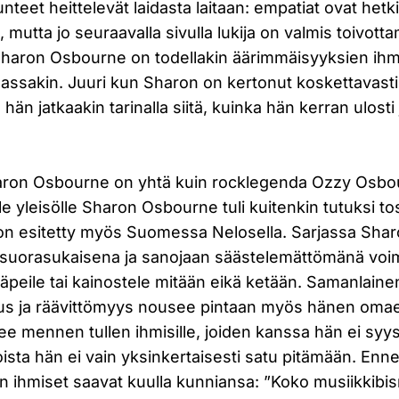
tunteet heittelevät laidasta laitaan: empatiat ovat hetki
, mutta jo seuraavalla sivulla lukija on valmis toivo
Sharon Osbourne on todellakin äärimmäisyyksien ihmi
assakin. Juuri kun Sharon on kertonut koskettavast
hän jatkaakin tarinalla siitä, kuinka hän kerran ulosti j
aron Osbourne on yhtä kuin rocklegenda Ozzy Osbo
e yleisölle Sharon Osbourne tuli kuitenkin tutuksi to
on esitetty myös Suomessa Nelosella. Sarjassa Shar
 suorasukaisena ja sanojaan säästelemättömänä voi
häpeile tai kainostele mitään eikä ketään. Samanlaine
us ja räävittömyys nousee pintaan myös hänen oma
ee mennen tullen ihmisille, joiden kanssa hän ei syyst
joista hän ei vain yksinkertaisesti satu pitämään. Enn
n ihmiset saavat kuulla kunniansa: ”Koko musiikkib