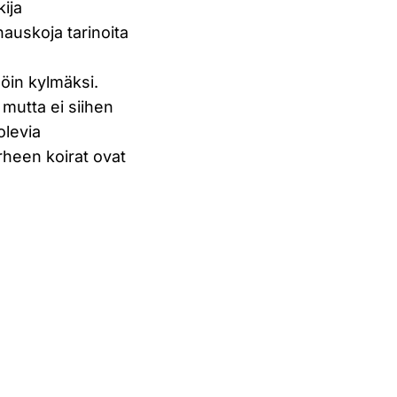
ija
auskoja tarinoita
löin kylmäksi.
 mutta ei siihen
olevia
rheen koirat ovat