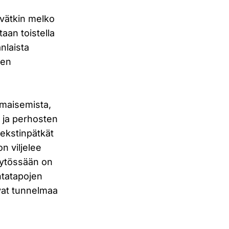
äävätkin melko
taan toistella
nlaista
nen
 maisemista,
a ja perhosten
tekstinpätkät
n viljelee
äytössään on
ntatapojen
vat tunnelmaa