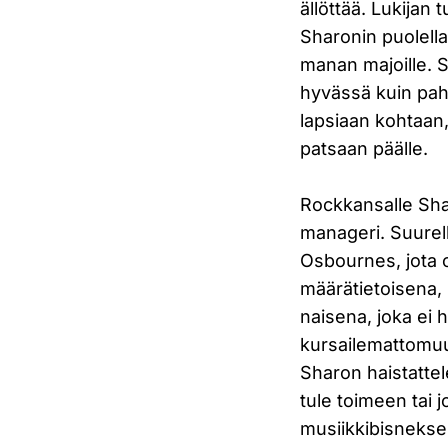
ällöttää. Lukijan 
Sharonin puolella
manan majoille. 
hyvässä kuin pah
lapsiaan kohtaan, 
patsaan päälle.
Rockkansalle Sh
manageri. Suurell
Osbournes, jota 
määrätietoisena,
naisena, joka ei 
kursailemattomu
Sharon haistattel
tule toimeen tai 
musiikkibisnekse