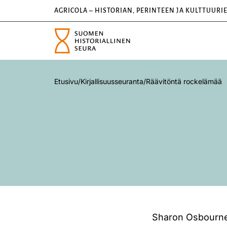
AGRICOLA – HISTORIAN, PERINTEEN JA KULTTUURI
Etusivu
/
Kirjallisuusseuranta
/
Räävitöntä rockelämää
Sharon Osbournen 