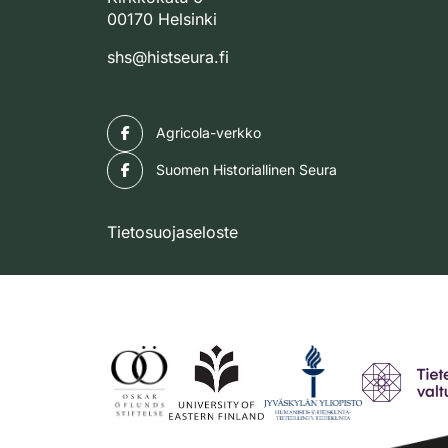
00170 Helsinki
shs@histseura.fi
Facebook
Agricola-verkko
Facebook
Suomen Historiallinen Seura
Tietosuojaseloste