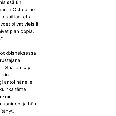
misissä En
 Sharon Osbourne
 osoittaa, että
ydet olivat yleisiä
ivat pian oppia,
.”
rockbisneksessä
rustajana
si. Sharon käy
ikin
! antoi hänelle
, kuinka tämä
n kuin
ruusuinen, ja hän
itänyt.