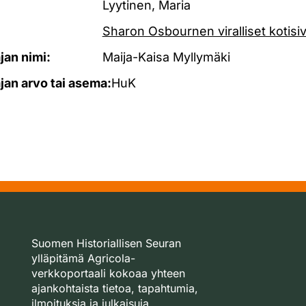
Lyytinen, Maria
Sharon Osbournen viralliset kotisi
ajan nimi:
Maija-Kaisa Myllymäki
ajan arvo tai asema:
HuK
Suomen Historiallisen Seuran
ylläpitämä Agricola-
verkkoportaali kokoaa yhteen
ajankohtaista tietoa, tapahtumia,
ilmoituksia ja julkaisuja.