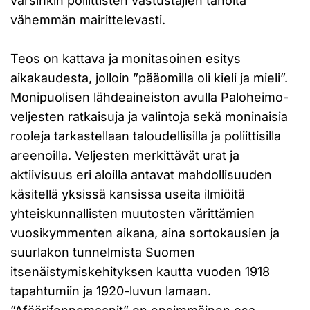
varsinkin poliittisten vastustajien taholta
vähemmän mairittelevasti.
Teos on kattava ja monitasoinen esitys
aikakaudesta, jolloin ”pääomilla oli kieli ja mieli”.
Monipuolisen lähdeaineiston avulla Paloheimo-
veljesten ratkaisuja ja valintoja sekä moninaisia
rooleja tarkastellaan taloudellisilla ja poliittisilla
areenoilla. Veljesten merkittävät urat ja
aktiivisuus eri aloilla antavat mahdollisuuden
käsitellä yksissä kansissa useita ilmiöitä
yhteiskunnallisten muutosten värittämien
vuosikymmenten aikana, aina sortokausien ja
suurlakon tunnelmista Suomen
itsenäistymiskehityksen kautta vuoden 1918
tapahtumiin ja 1920-luvun lamaan.