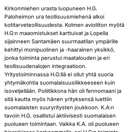
Kirkonmiehen urasta luopuneen H.G.
Paloheimon ura teollisuusmiehenä alkoi
kotitarveteollisuudesta. Kolmen avioliiton myötä
H.G:n maaomistukset karttuivat ja Lopella
sijainneen Santamäen suurmaatilan ympärille
kehittyi monipuolinen ja -haarainen yksikkö,
jonka toiminta perustui maatalouden ja eri
teollisuudenalojen integraatioon.
Yritystoiminnassa H.G:llä ei ollut yhtä suoria
yhtymäkohtia suomalaisuusliikkeeseen kuin
isoveljellään. Poliitikkona hän oli fennomaani ja
sitä kautta myös hänen yrityksensä luettiin
suomalaisten suuryritysten joukkoon. K.A:n
tavoin H.G. osallistui aktiivisesti suomalaisen
puolueen toimintaan. Vaikka K.A. oli puolueen