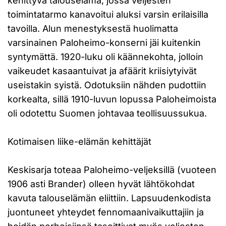
kehittyvä talouselämä, jossa veljesten
toimintatarmo kanavoitui aluksi varsin erilaisilla
tavoilla. Alun menestyksestä huolimatta
varsinainen Paloheimo-konserni jäi kuitenkin
syntymättä. 1920-luku oli käännekohta, jolloin
vaikeudet kasaantuivat ja afäärit kriisiytyivät
useistakin syistä. Odotuksiin nähden pudottiin
korkealta, sillä 1910-luvun lopussa Paloheimoista
oli odotettu Suomen johtavaa teollisuussukua.
Kotimaisen liike-elämän kehittäjät
Keskisarja toteaa Paloheimo-veljeksillä (vuoteen
1906 asti Brander) olleen hyvät lähtökohdat
kavuta talouselämän eliittiin. Lapsuudenkodista
juontuneet yhteydet fennomaanivaikuttajiin ja