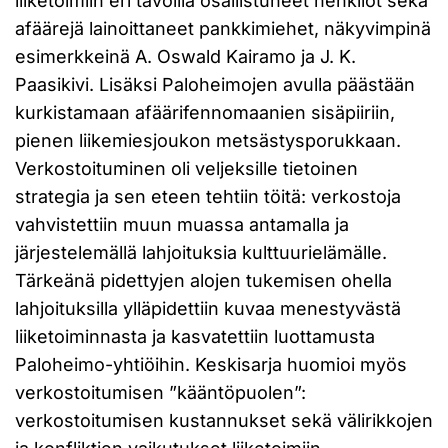
liiketoimiin eri tavoilla osallistuneet henkilöt sekä
afäärejä lainoittaneet pankkimiehet, näkyvimpinä
esimerkkeinä A. Oswald Kairamo ja J. K.
Paasikivi. Lisäksi Paloheimojen avulla päästään
kurkistamaan afäärifennomaanien sisäpiiriin,
pienen liikemiesjoukon metsästysporukkaan.
Verkostoituminen oli veljeksille tietoinen
strategia ja sen eteen tehtiin töitä: verkostoja
vahvistettiin muun muassa antamalla ja
järjestelemällä lahjoituksia kulttuurielämälle.
Tärkeänä pidettyjen alojen tukemisen ohella
lahjoituksilla ylläpidettiin kuvaa menestyvästä
liiketoiminnasta ja kasvatettiin luottamusta
Paloheimo-yhtiöihin. Keskisarja huomioi myös
verkostoitumisen ”kääntöpuolen”:
verkostoitumisen kustannukset sekä välirikkojen