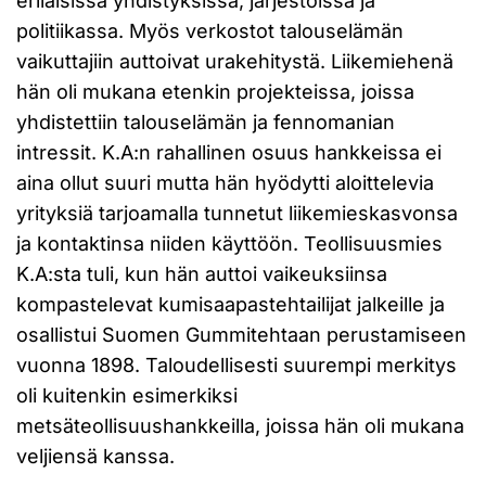
erilaisissa yhdistyksissä, järjestöissä ja
politiikassa. Myös verkostot talouselämän
vaikuttajiin auttoivat urakehitystä. Liikemiehenä
hän oli mukana etenkin projekteissa, joissa
yhdistettiin talouselämän ja fennomanian
intressit. K.A:n rahallinen osuus hankkeissa ei
aina ollut suuri mutta hän hyödytti aloittelevia
yrityksiä tarjoamalla tunnetut liikemieskasvonsa
ja kontaktinsa niiden käyttöön. Teollisuusmies
K.A:sta tuli, kun hän auttoi vaikeuksiinsa
kompastelevat kumisaapastehtailijat jalkeille ja
osallistui Suomen Gummitehtaan perustamiseen
vuonna 1898. Taloudellisesti suurempi merkitys
oli kuitenkin esimerkiksi
metsäteollisuushankkeilla, joissa hän oli mukana
veljiensä kanssa.