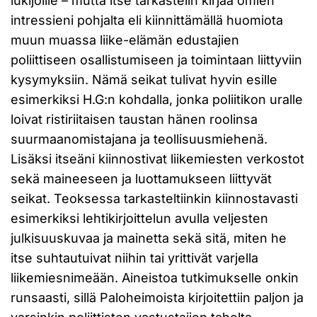
lukijoille – mutta itse tarkastelin kirjaa omien
intressieni pohjalta eli kiinnittämällä huomiota
muun muassa liike-elämän edustajien
poliittiseen osallistumiseen ja toimintaan liittyviin
kysymyksiin. Nämä seikat tulivat hyvin esille
esimerkiksi H.G:n kohdalla, jonka poliitikon uralle
loivat ristiriitaisen taustan hänen roolinsa
suurmaanomistajana ja teollisuusmiehenä.
Lisäksi itseäni kiinnostivat liikemiesten verkostot
sekä maineeseen ja luottamukseen liittyvät
seikat. Teoksessa tarkasteltiinkin kiinnostavasti
esimerkiksi lehtikirjoittelun avulla veljesten
julkisuuskuvaa ja mainetta sekä sitä, miten he
itse suhtautuivat niihin tai yrittivät varjella
liikemiesnimeään. Aineistoa tutkimukselle onkin
runsaasti, sillä Paloheimoista kirjoitettiin paljon ja