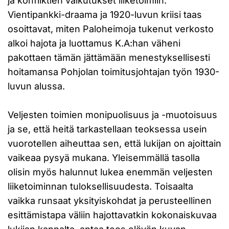
ja konfliktien vaikutukset liiketoimiin.
Vientipankki-draama ja 1920-luvun kriisi taas
osoittavat, miten Paloheimoja tukenut verkosto
alkoi hajota ja luottamus K.A:han väheni
pakottaen tämän jättämään menestyksellisesti
hoitamansa Pohjolan toimitusjohtajan työn 1930-
luvun alussa.
Veljesten toimien monipuolisuus ja -muotoisuus
ja se, että heitä tarkastellaan teoksessa usein
vuorotellen aiheuttaa sen, että lukijan on ajoittain
vaikeaa pysyä mukana. Yleisemmällä tasolla
olisin myös halunnut lukea enemmän veljesten
liiketoiminnan tuloksellisuudesta. Toisaalta
vaikka runsaat yksityiskohdat ja perusteellinen
esittämistapa väliin hajottavatkin kokonaiskuvaa