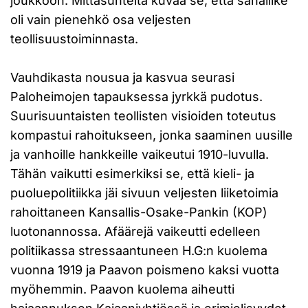
joukkoon. Mittasuhteita kuvaa se, että sahaliike
oli vain pienehkö osa veljesten
teollisuustoiminnasta.
Vauhdikasta nousua ja kasvua seurasi
Paloheimojen tapauksessa jyrkkä pudotus.
Suurisuuntaisten teollisten visioiden toteutus
kompastui rahoitukseen, jonka saaminen uusille
ja vanhoille hankkeille vaikeutui 1910-luvulla.
Tähän vaikutti esimerkiksi se, että kieli- ja
puoluepolitiikka jäi sivuun veljesten liiketoimia
rahoittaneen Kansallis-Osake-Pankin (KOP)
luotonannossa. Afäärejä vaikeutti edelleen
politiikassa stressaantuneen H.G:n kuolema
vuonna 1919 ja Paavon poismeno kaksi vuotta
myöhemmin. Paavon kuolema aiheutti