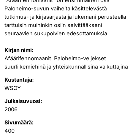
”Afäärifennomaanit” on ensimmäinen osa
Paloheimo-suvun vaiheita käsittelevästä
tutkimus- ja kirjasarjasta ja lukemani perusteella
tarttuisin muihinkin osiin selvittääkseni
seuraavien sukupolvien edesottamuksia.
Kirjan nimi:
Afäärifennomaanit. Paloheimo-veljekset
suurliikemiehinä ja yhteiskunnallisina vaikuttajina
Kustantaja:
WSOY
Julkaisuvuosi:
2006
Sivumäärä:
400