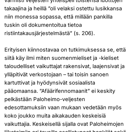
varmisti veljesten yhteispeli toistensa luottojen
takaajina ja heillä ”oli velaksi ostettu lusikkansa
niin monessa sopassa, että millään pankilla
tuskin oli dokumentoitua tietoa
ristiintakausjärjestelmästä” (s. 206).
Erityisen kiinnostavaa on tutkimuksessa se, että
siitä käy ilmi miten suomenmieliset ja -kieliset
taloudelliset vaikuttajat rakensivat, laajensivat ja
ylläpitivät verkostojaan – tai toisin sanoen
kartuttivat ja hyödynsivät sosiaalista
pääomaansa. ”Afäärifennomaanit” ei keskity
pelkästään Paloheimo-veljesten
edesottamuksiin vaan mukaan vedetään myös
koko joukko muita aikakauden keskeisiä
vaikuttajia. Keskeisellä sijalla ovat Paloheimojen