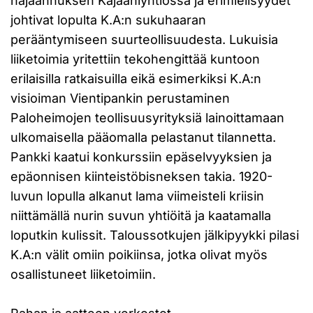
hajaannuksen Kajaaniyhtiössä ja erimielisyydet
johtivat lopulta K.A:n sukuhaaran
perääntymiseen suurteollisuudesta. Lukuisia
liiketoimia yritettiin tekohengittää kuntoon
erilaisilla ratkaisuilla eikä esimerkiksi K.A:n
visioiman Vientipankin perustaminen
Paloheimojen teollisuusyrityksiä lainoittamaan
ulkomaisella pääomalla pelastanut tilannetta.
Pankki kaatui konkurssiin epäselvyyksien ja
epäonnisen kiinteistöbisneksen takia. 1920-
luvun lopulla alkanut lama viimeisteli kriisin
niittämällä nurin suvun yhtiöitä ja kaatamalla
loputkin kulissit. Taloussotkujen jälkipyykki pilasi
K.A:n välit omiin poikiinsa, jotka olivat myös
osallistuneet liiketoimiin.