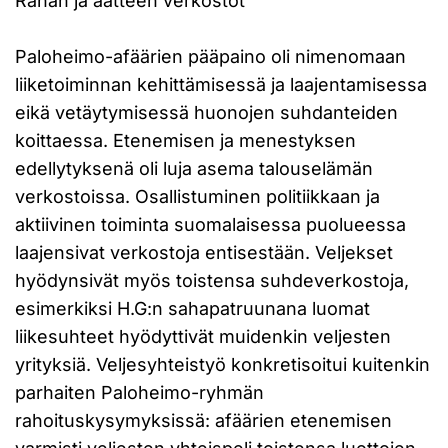
Rahan ja aatteen verkostot
Paloheimo-afäärien pääpaino oli nimenomaan
liiketoiminnan kehittämisessä ja laajentamisessa
eikä vetäytymisessä huonojen suhdanteiden
koittaessa. Etenemisen ja menestyksen
edellytyksenä oli luja asema talouselämän
verkostoissa. Osallistuminen politiikkaan ja
aktiivinen toiminta suomalaisessa puolueessa
laajensivat verkostoja entisestään. Veljekset
hyödynsivät myös toistensa suhdeverkostoja,
esimerkiksi H.G:n sahapatruunana luomat
liikesuhteet hyödyttivät muidenkin veljesten
yrityksiä. Veljesyhteistyö konkretisoitui kuitenkin
parhaiten Paloheimo-ryhmän
rahoituskysymyksissä: afäärien etenemisen