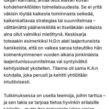
lukijan kannalta, antaa teos elävän kuvan
kohdehenkilöiden toimeliaisuudesta. Se ei yritä
väkisin löytää kaikesta toiminnasta selkeää,
kaikenkattavaa strategiaa tai suunnitelmaa –
välttämättä päähenkilöillä ei itselläkään sellaista
aina ollut valmiiksi mietittynä. Keskisarja
toteaakin esimerkiksi H.G:n alati laajentuneista
hankkeista, että on vaikea sanoa toteuttiko hän
kolmenkymmenen vuoden aikana jonkinlaista
laajentumissuunnitelmaa vai syntyivätkö
kehitysideat yksitellen. Tilanne oli sama K.A:n
kohdalla, joka perusti ja kehitti yhtiöitään
intuitiivisesti.
Tutkimuksessa on useita teemoja, joihin tarttua –
ja sen takia se tarjoaa tietoa hyvinkin erilaisille