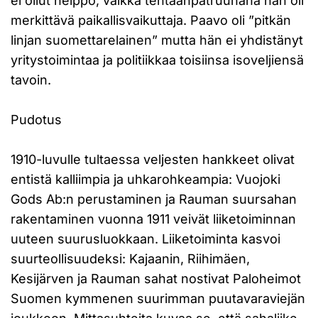
ei ollut helppo, vaikka tehtaanpatruunana hän oli
merkittävä paikallisvaikuttaja. Paavo oli ”pitkän
linjan suomettarelainen” mutta hän ei yhdistänyt
yritystoimintaa ja politiikkaa toisiinsa isoveljiensä
tavoin.
Pudotus
1910-luvulle tultaessa veljesten hankkeet olivat
entistä kalliimpia ja uhkarohkeampia: Vuojoki
Gods Ab:n perustaminen ja Rauman suursahan
rakentaminen vuonna 1911 veivät liiketoiminnan
uuteen suurusluokkaan. Liiketoiminta kasvoi
suurteollisuudeksi: Kajaanin, Riihimäen,
Kesijärven ja Rauman sahat nostivat Paloheimot
Suomen kymmenen suurimman puutavaraviejän