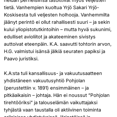
heidän perheisiinsä tasoittivat myös veljesten
tietä. Vanhempien kuoltua Yrjö Sakari Yrjö-
Koskisesta tuli veljesten holhooja. Vanhemmilta
jäänyt perintö ei ollut rahallisesti suuri – ja sekin
kului yliopistotutkintoihin – mutta hyvä sukunimi,
edulliset avioliitot ja akateeminen sivistys
auttoivat eteenpäin. K.A. saavutti tohtorin arvon,
H.G. valmistui isänsä jälkiä seuraten papiksi ja
Paavo juristiksi.
K.A:sta tuli kansallisuus- ja vakuutusaatteen
yhdistäneen vakuutusyhtiö Pohjolan
(perustettiin v. 1891) ensimmäinen – ja
pitkäaikaisin – johtaja. Hän ei noussut ”Pohjolan
tirehtööriksi” ja talouselämän vaikuttajaksi
tyhjästä vaan taustalla oli aktiivinen toiminta