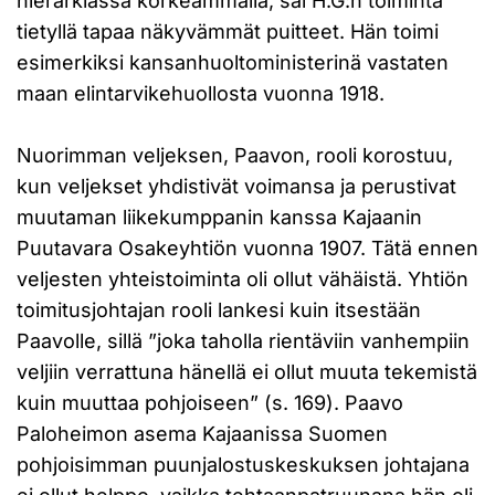
hierarkiassa korkeammalla, sai H.G:n toiminta
tietyllä tapaa näkyvämmät puitteet. Hän toimi
esimerkiksi kansanhuoltoministerinä vastaten
maan elintarvikehuollosta vuonna 1918.
Nuorimman veljeksen, Paavon, rooli korostuu,
kun veljekset yhdistivät voimansa ja perustivat
muutaman liikekumppanin kanssa Kajaanin
Puutavara Osakeyhtiön vuonna 1907. Tätä ennen
veljesten yhteistoiminta oli ollut vähäistä. Yhtiön
toimitusjohtajan rooli lankesi kuin itsestään
Paavolle, sillä ”joka taholla rientäviin vanhempiin
veljiin verrattuna hänellä ei ollut muuta tekemistä
kuin muuttaa pohjoiseen” (s. 169). Paavo
Paloheimon asema Kajaanissa Suomen
pohjoisimman puunjalostuskeskuksen johtajana