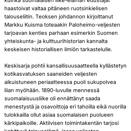
kuinka suomalaisen liike-elämän edustajat
haastoivat valtaa pitäneen ruotsinkielisen
talouseliitin. Teoksen johdannon kirjoittanut
Markku Kuisma toteaakin Paloheimo-veljesten
tarjoavan kenties parhaan esimerkin Suomen
yhteiskunta- ja kulttuurihistorian kannalta
keskeisen historiallisen ilmiön tarkastelulle.
Keskisarja pohtii kansallisuusaatteella kyllästetyn
kotikasvatuksen saaneiden veljesten
aikuistuneen periaatteessa puoli sukupolvea
liian myöhään. 1890-luvulle mennessä
suomalaisuusliike oli ennättänyt saada
menestystä ja osavoittoja eri tahoilla eikä nuorilla
tulokkailla ollut asiaa suomalaisen puolueen
kärkipaikoille. Aktiivisen toimintakentän tarjosi