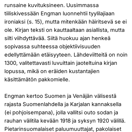
runsaine kuvituksineen. Uusimmassa
tiiliskivessään Engman luonnehtii tyylilajiaan
ironiaksi (s. 15), mutta mitenkään häiritsevä se ei
ole. Kirjan teksti on kauttaaltaan asiallista, mutta
silti viihdyttävää. Siitä huokuu ajan henkeä
sopivassa suhteessa objektiivisuuden
edellyttämään etäisyyteen. Lähdeviitteitä on noin
1300, valitettavasti luvuittain jaoteltuina kirjan
lopussa, mikä on eräiden kustantajien
käsittämätön pakkomielle.
Engman kertoo Suomen ja Venäjän välisestä
rajasta Suomenlahdella ja Karjalan kannaksella
(ei pohjoisempana), jolla vallitsi outo sodan ja
rauhan välitila kevään 1918 ja syksyn 1920 välillä.
Pietarinsuomalaiset paluumuuttajat, pakolaiset