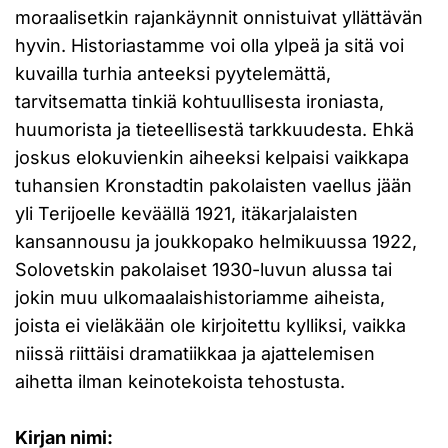
moraalisetkin rajankäynnit onnistuivat yllättävän
hyvin. Historiastamme voi olla ylpeä ja sitä voi
kuvailla turhia anteeksi pyytelemättä,
tarvitsematta tinkiä kohtuullisesta ironiasta,
huumorista ja tieteellisestä tarkkuudesta. Ehkä
joskus elokuvienkin aiheeksi kelpaisi vaikkapa
tuhansien Kronstadtin pakolaisten vaellus jään
yli Terijoelle keväällä 1921, itäkarjalaisten
kansannousu ja joukkopako helmikuussa 1922,
Solovetskin pakolaiset 1930-luvun alussa tai
jokin muu ulkomaalaishistoriamme aiheista,
joista ei vieläkään ole kirjoitettu kylliksi, vaikka
niissä riittäisi dramatiikkaa ja ajattelemisen
aihetta ilman keinotekoista tehostusta.
Kirjan nimi: