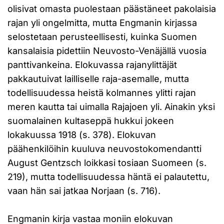
olisivat omasta puolestaan päästäneet pakolaisia
rajan yli ongelmitta, mutta Engmanin kirjassa
selostetaan perusteellisesti, kuinka Suomen
kansalaisia pidettiin Neuvosto-Venäjällä vuosia
panttivankeina. Elokuvassa rajanylittäjät
pakkautuivat lailliselle raja-asemalle, mutta
todellisuudessa heistä kolmannes ylitti rajan
meren kautta tai uimalla Rajajoen yli. Ainakin yksi
suomalainen kultaseppä hukkui jokeen
lokakuussa 1918 (s. 378). Elokuvan
päähenkilöihin kuuluva neuvostokomendantti
August Gentzsch loikkasi tosiaan Suomeen (s.
219), mutta todellisuudessa häntä ei palautettu,
vaan hän sai jatkaa Norjaan (s. 716).
Engmanin kirja vastaa moniin elokuvan