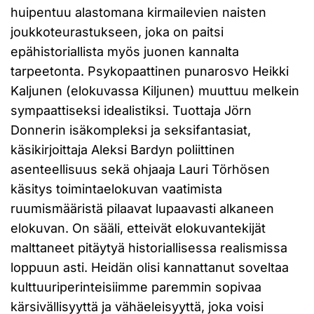
huipentuu alastomana kirmailevien naisten
joukkoteurastukseen, joka on paitsi
epähistoriallista myös juonen kannalta
tarpeetonta. Psykopaattinen punarosvo Heikki
Kaljunen (elokuvassa Kiljunen) muuttuu melkein
sympaattiseksi idealistiksi. Tuottaja Jörn
Donnerin isäkompleksi ja seksifantasiat,
käsikirjoittaja Aleksi Bardyn poliittinen
asenteellisuus sekä ohjaaja Lauri Törhösen
käsitys toimintaelokuvan vaatimista
ruumismääristä pilaavat lupaavasti alkaneen
elokuvan. On sääli, etteivät elokuvantekijät
malttaneet pitäytyä historiallisessa realismissa
loppuun asti. Heidän olisi kannattanut soveltaa
kulttuuriperinteisiimme paremmin sopivaa
kärsivällisyyttä ja vähäeleisyyttä, joka voisi