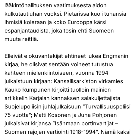
lääkintöhallituksen vaatimuksesta aidon
kulkutautiuhan vuoksi. Pietarissa kuoli tuhansia
ihmisiä koleraan ja koko Eurooppa kärsi
espanjantaudista, joka tosin ehti Suomeen
muuta reittiä.
Elleivät elokuvantekijät ehtineet lukea Engmanin
kirjaa, he olisivat sentään voineet tutustua
kahteen mielenkiintoiseen, vuonna 1994
julkaistuun kirjaan: Kansallisarkiston virkamies
Kauko Rumpunen kirjoitti tuolloin mainion
artikkelin Karjalan kannaksen salakuljettajista
Suojelupoliisin juhlajulkaisuun ”Turvallisuuspoliisi
75 vuotta”; Matti Kosonen ja Juha Pohjonen
julkaisivat kirjansa ”Isänmaan portinvartijat –
Suomen rajojen vartiointi 1918-1994”. Nämä kaksi