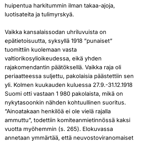
huipentua harkitummin ilman takaa-ajoja,
luotisateita ja tulimyrskyä.
Vaikka kansalaissodan uhriluvuista on
epätietoisuutta, syksyllä 1918 ”punaiset”
tuomittiin kuolemaan vasta
valtiorikosylioikeudessa, eikä yhden
rajakomendantin päätöksellä. Vaikka raja oli
periaatteessa suljettu, pakolaisia päästettiin sen
yli. Kolmen kuukauden kuluessa 27.9.-31.12.1918
Suomi otti vastaan 1 980 pakolaista, mikä on
nykytasoonkin nähden kohtuullinen suoritus.
”Ainoatakaan henkilöä ei ole vielä rajalla
ammuttu”, todettiin komiteanmietinnössä kaksi
vuotta myöhemmin (s. 265). Elokuvassa
annetaan ymmärtää, että neuvostoviranomaiset