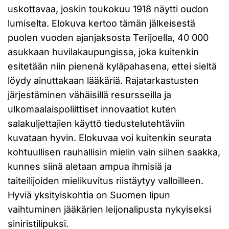
uskottavaa, joskin toukokuu 1918 näytti oudon
lumiselta. Elokuva kertoo tämän jälkeisestä
puolen vuoden ajanjaksosta Terijoella, 40 000
asukkaan huvilakaupungissa, joka kuitenkin
esitetään niin pienenä kyläpahasena, ettei sieltä
löydy ainuttakaan lääkäriä. Rajatarkastusten
järjestäminen vähäisillä resursseilla ja
ulkomaalaispoliittiset innovaatiot kuten
salakuljettajien käyttö tiedustelutehtäviin
kuvataan hyvin. Elokuvaa voi kuitenkin seurata
kohtuullisen rauhallisin mielin vain siihen saakka,
kunnes siinä aletaan ampua ihmisiä ja
taiteilijoiden mielikuvitus riistäytyy valloilleen.
Hyviä yksityiskohtia on Suomen lipun
vaihtuminen jääkärien leijonalipusta nykyiseksi
siniristilipuksi.