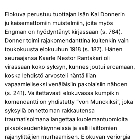
Elokuva perustuu tuottajan isän Kai Donnerin
julkaisemattomiin muistelmiin, joita myös
Engman on hyödyntänyt kirjassaan (s. 764).
Donner toimi rajakomendanttina kuitenkin vain
toukokuusta elokuuhun 1918 (s. 187). Hänen
seuraajansa Kaarle Nestor Rantakari oli
virassaan koko syksyn, kunnes joutui eroamaan,
koska lehdistö arvosteli häntä liian
vapaamieliseksi venäläisiin pakolaisiin nähden
(s. 241). Valitettavasti elokuvassa kumpikin
komendantti on yhdistetty ”von Munckiksi”, joka
syksyllä onnettoman rakkautensa
traumatisoimana langettaa kuolemantuomioita
pikaoikeudenkäynneissä ja sallii laittomien
rajanylittäjien murhaamisen. Elokuvan veriorgia