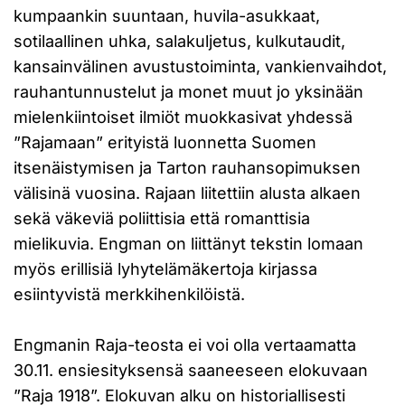
kumpaankin suuntaan, huvila-asukkaat,
sotilaallinen uhka, salakuljetus, kulkutaudit,
kansainvälinen avustustoiminta, vankienvaihdot,
rauhantunnustelut ja monet muut jo yksinään
mielenkiintoiset ilmiöt muokkasivat yhdessä
”Rajamaan” erityistä luonnetta Suomen
itsenäistymisen ja Tarton rauhansopimuksen
välisinä vuosina. Rajaan liitettiin alusta alkaen
sekä väkeviä poliittisia että romanttisia
mielikuvia. Engman on liittänyt tekstin lomaan
myös erillisiä lyhytelämäkertoja kirjassa
esiintyvistä merkkihenkilöistä.
Engmanin Raja-teosta ei voi olla vertaamatta
30.11. ensiesityksensä saaneeseen elokuvaan
”Raja 1918”. Elokuvan alku on historiallisesti