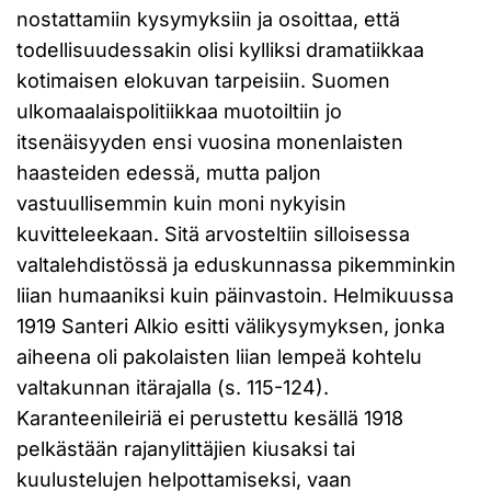
nostattamiin kysymyksiin ja osoittaa, että
todellisuudessakin olisi kylliksi dramatiikkaa
kotimaisen elokuvan tarpeisiin. Suomen
ulkomaalaispolitiikkaa muotoiltiin jo
itsenäisyyden ensi vuosina monenlaisten
haasteiden edessä, mutta paljon
vastuullisemmin kuin moni nykyisin
kuvitteleekaan. Sitä arvosteltiin silloisessa
valtalehdistössä ja eduskunnassa pikemminkin
liian humaaniksi kuin päinvastoin. Helmikuussa
1919 Santeri Alkio esitti välikysymyksen, jonka
aiheena oli pakolaisten liian lempeä kohtelu
valtakunnan itärajalla (s. 115-124).
Karanteenileiriä ei perustettu kesällä 1918
pelkästään rajanylittäjien kiusaksi tai
kuulustelujen helpottamiseksi, vaan