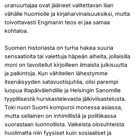
uranuurtajaa ovat jääneet valitettavan liian
vähälle huomiolle ja kirjaharvinaisuuksiksi, mutta
toivottavasti Engmanin teos ei jaa samaa
kohtaloa.
Suomen historiasta on turha hakea suuria
sensaatioita tai vaiettuja häpeän aiheita, jollaisilla
moni on tavoitellut kirjoilleen ilmaista julkisuutta
ja palkintoja. Kun vähitellen lähestymme
itsenäisyyden satavuotisjuhlia, olisi parempi
luopua iltapäivälehdille ja Helsingin Sanomille
tyypillisestä hurskastelevasta jälkiviisastelusta.
Toki nuori Suomi kompuroi monessa asiassa,
mutta sellainen on inhimillistä ja politiikassa
suorastaan luonnollista. Vaikeista olosuhteista
huolimatta niin fyysiset kuin sosiaaliset ja