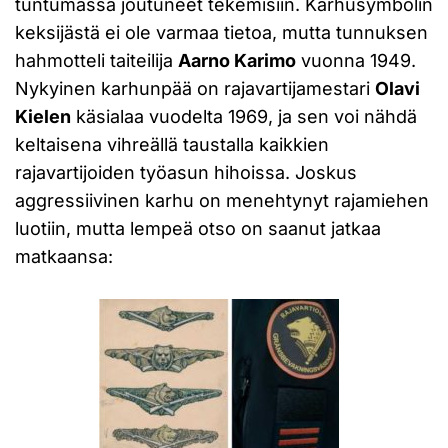
tuntumassa joutuneet tekemisiin. Karhusymbolin
keksijästä ei ole varmaa tietoa, mutta tunnuksen
hahmotteli taiteilija
Aarno Karimo
vuonna 1949.
Nykyinen karhunpää on rajavartijamestari
Olavi
Kielen
käsialaa vuodelta 1969, ja sen voi nähdä
keltaisena vihreällä taustalla kaikkien
rajavartijoiden työasun hihoissa. Joskus
aggressiivinen karhu on menehtynyt rajamiehen
luotiin, mutta lempeä otso on saanut jatkaa
matkaansa: