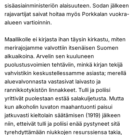
sisäasiainministeriön alaisuuteen. Sodan jälkeen
rajavartijat saivat hoitaa myös Porkkalan vuokra-
alueen vartioinnin.
Maallikolle ei kirjasta ihan täysin kirkastu, miten
merirajojamme valvottiin itsenäisen Suomen
alkuaikoina. Arvelin sen kuuluneen
puolustusvoimien tehtäviin, minkä kirjan tekijä
vahvistikin keskustellessamme asiasta; merellä
aluevalvonnasta vastasivat laivasto ja
rannikkotykistön linnakkeet. Tulli ja poliisi
yrittivät puolestaan estää salakuljetusta. Mutta
kun alkoholin luvaton maahantuonti paisui
jatkuvasti kieltolain säätämisen (1919) jälkeen
niin, etteivät tulli ja poliisi enää pystyneet sitä
tyrehdyttämään niukkojen resurssiensa takia,