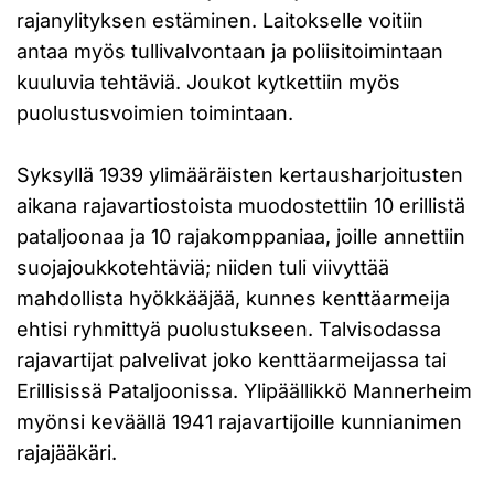
rajanylityksen estäminen. Laitokselle voitiin
antaa myös tullivalvontaan ja poliisitoimintaan
kuuluvia tehtäviä. Joukot kytkettiin myös
puolustusvoimien toimintaan.
Syksyllä 1939 ylimääräisten kertausharjoitusten
aikana rajavartiostoista muodostettiin 10 erillistä
pataljoonaa ja 10 rajakomppaniaa, joille annettiin
suojajoukkotehtäviä; niiden tuli viivyttää
mahdollista hyökkääjää, kunnes kenttäarmeija
ehtisi ryhmittyä puolustukseen. Talvisodassa
rajavartijat palvelivat joko kenttäarmeijassa tai
Erillisissä Pataljoonissa. Ylipäällikkö Mannerheim
myönsi keväällä 1941 rajavartijoille kunnianimen
rajajääkäri.