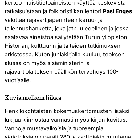
kertoo muistitietoaineiston käyttöä koskevista
ratkaisuistaan ja folkloristiikan lehtori
Pasi Enges
valottaa rajavartijaperinteen keruu- ja
tallennushanketta, joka jatkuu edelleen ja jossa
saatavaa aineistoa säilytetään Turun yliopiston
Historian, kulttuurin ja taiteiden tutkimuksen
arkistossa. Kuten juhlakirjalle kuuluu, teoksen
alussa on myös sisäministerin ja
rajavartiolaitoksen päällikön tervehdys 100-
vuotiaalle.
Kuvia melkein liikaa
Henkilökohtaisten kokemuskertomusten lisäksi
lukijaa kiinnostaa varmasti myös kirjan kuvitus.
Vanhoja mustavalkoisia ja tuoreempia
väriotoksia on peräti 280 ja karttojakin muutama.