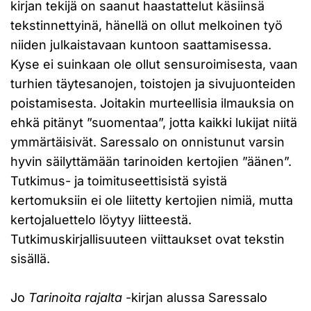
kirjan tekijä on saanut haastattelut käsiinsä
tekstinnettyinä, hänellä on ollut melkoinen työ
niiden julkaistavaan kuntoon saattamisessa.
Kyse ei suinkaan ole ollut sensuroimisesta, vaan
turhien täytesanojen, toistojen ja sivujuonteiden
poistamisesta. Joitakin murteellisia ilmauksia on
ehkä pitänyt ”suomentaa”, jotta kaikki lukijat niitä
ymmärtäisivät. Saressalo on onnistunut varsin
hyvin säilyttämään tarinoiden kertojien ”äänen”.
Tutkimus- ja toimituseettisistä syistä
kertomuksiin ei ole liitetty kertojien nimiä, mutta
kertojaluettelo löytyy liitteestä.
Tutkimuskirjallisuuteen viittaukset ovat tekstin
sisällä.
Jo
Tarinoita rajalta
-kirjan alussa Saressalo