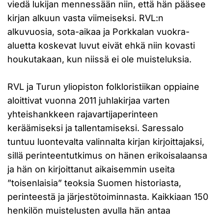
viedä lukijan mennessään niin, että hän pääsee
kirjan alkuun vasta viimeiseksi. RVL:n
alkuvuosia, sota-aikaa ja Porkkalan vuokra-
aluetta koskevat luvut eivät ehkä niin kovasti
houkutakaan, kun niissä ei ole muisteluksia.
RVL ja Turun yliopiston folkloristiikan oppiaine
aloittivat vuonna 2011 juhlakirjaa varten
yhteishankkeen rajavartijaperinteen
keräämiseksi ja tallentamiseksi. Saressalo
tuntuu luontevalta valinnalta kirjan kirjoittajaksi,
sillä perinteentutkimus on hänen erikoisalaansa
ja hän on kirjoittanut aikaisemmin useita
”toisenlaisia” teoksia Suomen historiasta,
perinteestä ja järjestötoiminnasta. Kaikkiaan 150
henkilön muistelusten avulla hän antaa