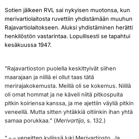
Sotien jälkeen RVL sai nykyisen muotonsa, kun
merivartiolaitosta ruvettiin yhdistämään muuhun
Rajavartiolaitokseen. Aluksi yhdistäminen herätti
henkilöstön vastarintaa. Lopullisesti se tapahtui
kesäkuussa 1947.
”Rajavartioston puolella keskittyivät siihen
maarajaan ja niillä ei ollut taas tätä
merirajakokemusta. Meillä oli se kokemus. Niillä
oli omat hommat ja ne käveli niitä pitkospuita
pitkin koiriensa kanssa, ja me ajettiin väyliä pitkin
veneellä. Mutta sitten yhtäkkiä oltiinkin ihan yhtä
samaa porukkaa.” (
Merivartija
, s. 132.)
” – – veneitten kyljissä luki Merivartiosto. Ja