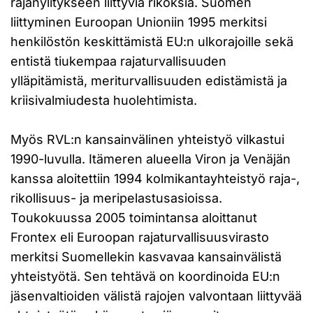
rajanylitykseen liittyviä rikoksia. Suomen
liittyminen Euroopan Unioniin 1995 merkitsi
henkilöstön keskittämistä EU:n ulkorajoille sekä
entistä tiukempaa rajaturvallisuuden
ylläpitämistä, meriturvallisuuden edistämistä ja
kriisivalmiudesta huolehtimista.
Myös RVL:n kansainvälinen yhteistyö vilkastui
1990-luvulla. Itämeren alueella Viron ja Venäjän
kanssa aloitettiin 1994 kolmikantayhteistyö raja-,
rikollisuus- ja meripelastusasioissa.
Toukokuussa 2005 toimintansa aloittanut
Frontex eli Euroopan rajaturvallisuusvirasto
merkitsi Suomellekin kasvavaa kansainvälistä
yhteistyötä. Sen tehtävä on koordinoida EU:n
jäsenvaltioiden välistä rajojen valvontaan liittyvää