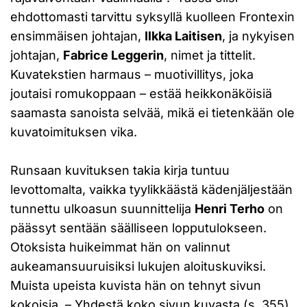
ehdottomasti tarvittu syksyllä kuolleen Frontexin
ensimmäisen johtajan,
Ilkka Laitisen
, ja nykyisen
johtajan,
Fabrice Leggerin
, nimet ja tittelit.
Kuvatekstien harmaus – muotivillitys, joka
joutaisi romukoppaan – estää heikkonäköisiä
saamasta sanoista selvää, mikä ei tietenkään ole
kuvatoimituksen vika.
Runsaan kuvituksen takia kirja tuntuu
levottomalta, vaikka tyylikkäästä kädenjäljestään
tunnettu ulkoasun suunnittelija
Henri Terho
on
päässyt sentään säälliseen lopputulokseen.
Otoksista huikeimmat hän on valinnut
aukeamansuuruisiksi lukujen aloituskuviksi.
Muista upeista kuvista hän on tehnyt sivun
kokoisia. – Yhdestä koko sivun kuvasta (s. 355)