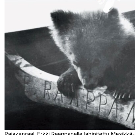
Rajakenraali Erkki Raappanalle lahjoitettu Mesikk