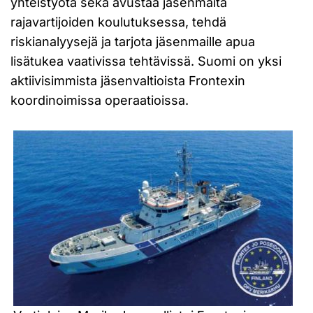
yhteistyötä sekä avustaa jäsenmaita
rajavartijoiden koulutuksessa, tehdä
riskianalyysejä ja tarjota jäsenmaille apua
lisätukea vaativissa tehtävissä. Suomi on yksi
aktiivisimmista jäsenvaltioista Frontexin
koordinoimissa operaatioissa.