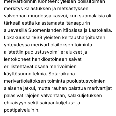
merivartioinnin luonteen: yleisen poliisitoimen
merkitys kalastuksen ja metsästyksen
valvonnan muodossa kasvoi, kun suomalaisia oli
tärkeää estää kalastamasta itänaapurin
aluevesillä Suomenlahden itäosissa ja Laatokalla.
Lokakuussa 1939 yleisten kertausharjoitusten
yhteydessä merivartiolaitoksen toiminta
alistettiin puolustusvoimille; alukset ja
lentokoneet henkilöstöineen saivat
erillistehtävät osana merivoimien
käyttösuunnitelmia. Sota-aikana
merivartiolaitoksen toiminta puolustusvoimien
alaisena jatkui, mutta rauhan palattua merivartijat
palasivat rajojen valvontaan, salakuljetuksen
ehkäisyyn sekä sairaankuljetus- ja
postipalveluihin.