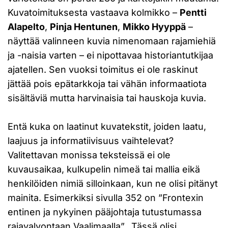
Kuvatoimituksesta vastaava kolmikko –
Pentti
Alapelto
,
Pinja Hentunen
,
Mikko Hyyppä
–
näyttää valinneen kuvia nimenomaan rajamiehiä
ja -naisia varten – ei nipottavaa historiantutkijaa
ajatellen. Sen vuoksi toimitus ei ole raskinut
jättää pois epätarkkoja tai vähän informaatiota
sisältäviä mutta harvinaisia tai hauskoja kuvia.
Entä kuka on laatinut kuvatekstit, joiden laatu,
laajuus ja informatiivisuus vaihtelevat?
Valitettavan monissa teksteissä ei ole
kuvausaikaa, kulkupelin nimeä tai mallia eikä
henkilöiden nimiä silloinkaan, kun ne olisi pitänyt
mainita. Esimerkiksi sivulla 352 on ”Frontexin
entinen ja nykyinen pääjohtaja tutustumassa
rajavalvontaan Vaalimaalla”. Tässä olisi