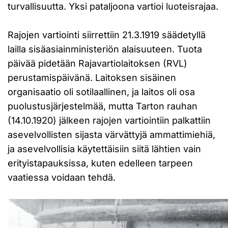
turvallisuutta. Yksi pataljoona vartioi luoteisrajaa.
Rajojen vartiointi siirrettiin 21.3.1919 säädetyllä
lailla sisäasiainministeriön alaisuuteen. Tuota
päivää pidetään Rajavartiolaitoksen (RVL)
perustamispäivänä. Laitoksen sisäinen
organisaatio oli sotilaallinen, ja laitos oli osa
puolustusjärjestelmää, mutta Tarton rauhan
(14.10.1920) jälkeen rajojen vartiointiin palkattiin
asevelvollisten sijasta värvättyjä ammattimiehiä,
ja asevelvollisia käytettäisiin siitä lähtien vain
erityistapauksissa, kuten edelleen tarpeen
vaatiessa voidaan tehdä.