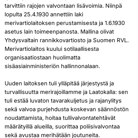
tarvittiin rajojen valvontaan lisävoimia. Niinpä
lopulta 25.4.1930 annettiin laki
merivartiolaitoksen perustamisesta ja 1.6.1930
asetus lain toimeenpanosta. Mallina olivat
Yhdysvaltain rannikkovartiosto ja Suomen RVL.
Merivartiolaitos kuului sotilaallisesta
organisaatiostaan huolimatta
sisäasiainministeriön hallinnonalaan.
Uuden laitoksen tuli ylläpitää järjestystä ja
turvallisuutta merirajoillamme ja Laatokalla: sen
tuli estää luvaton tavarakuljetus ja rajanylitys
sekä valvoa purjehdusta koskevan säännöstön
noudattamista, hoitaa tullivalvontatehtävät
määrätyillä alueilla, suorittaa poliisivalvontaa
sekä avustaa merihätään joutuneita.