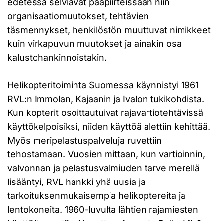
edetessä selviävät pääpiirteissään niin
organisaatiomuutokset, tehtävien
täsmennykset, henkilöstön muuttuvat nimikkeet
kuin virkapuvun muutokset ja ainakin osa
kalustohankinnoistakin.
Helikopteritoiminta Suomessa käynnistyi 1961
RVL:n Immolan, Kajaanin ja Ivalon tukikohdista.
Kun kopterit osoittautuivat rajavartiotehtävissä
käyttökelpoisiksi, niiden käyttöä alettiin kehittää.
Myös meripelastuspalveluja ruvettiin
tehostamaan. Vuosien mittaan, kun vartioinnin,
valvonnan ja pelastusvalmiuden tarve merellä
lisääntyi, RVL hankki yhä uusia ja
tarkoituksenmukaisempia helikoptereita ja
lentokoneita. 1960-luvulta lähtien rajamiesten