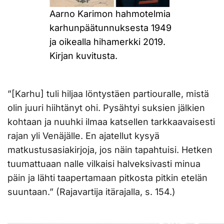
Aarno Karimon hahmotelmia
karhunpäätunnuksesta 1949
ja oikealla hihamerkki 2019.
Kirjan kuvitusta.
”[Karhu] tuli hiljaa löntystäen partiouralle, mistä
olin juuri hiihtänyt ohi. Pysähtyi suksien jälkien
kohtaan ja nuuhki ilmaa katsellen tarkkaavaisesti
rajan yli Venäjälle. En ajatellut kysyä
matkustusasiakirjoja, jos näin tapahtuisi. Hetken
tuumattuaan nalle vilkaisi halveksivasti minua
päin ja lähti taapertamaan pitkosta pitkin etelän
suuntaan.” (Rajavartija itärajalla, s. 154.)