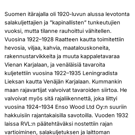
Suomen itärajalla oli 1920-luvun alussa levotonta
salakuljettajien ja ”kapinallisten” tunkeutujien
vuoksi, mutta tilanne rauhoittui vähitellen.
Vuosina 1922–1928 Raatteen kautta toimitettiin
hevosia, viljaa, kahvia, maatalouskoneita,
rakennustarvikkeita ja muuta kappaletavaraa
Vienan Karjalaan, ja venäläisiä tavaroita
kuljetettiin vuosina 1922–1935 Leningradista
Lieksan kautta Venäjän Karjalaan. Kummankin
maan rajavartijat valvoivat tavaroiden siirtoa. He
valvoivat myös sitä rajaliikennettä, joka liittyi
vuosina 1924–1934 Enso Wood Ltd Oy:n suuriin
hakkuisiin rajantakaisilla savotoilla. Vuoden 1932
laissa RVL:n päätehtäväksi nostettiin rajan
vartioiminen, salakuljetuksen ja laittoman