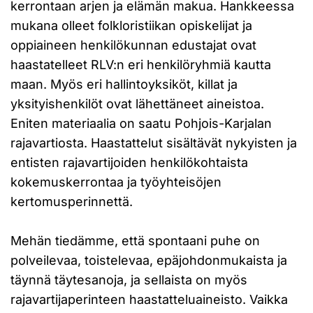
kerrontaan arjen ja elämän makua. Hankkeessa
mukana olleet folkloristiikan opiskelijat ja
oppiaineen henkilökunnan edustajat ovat
haastatelleet RLV:n eri henkilöryhmiä kautta
maan. Myös eri hallintoyksiköt, killat ja
yksityishenkilöt ovat lähettäneet aineistoa.
Eniten materiaalia on saatu Pohjois-Karjalan
rajavartiosta. Haastattelut sisältävät nykyisten ja
entisten rajavartijoiden henkilökohtaista
kokemuskerrontaa ja työyhteisöjen
kertomusperinnettä.
Mehän tiedämme, että spontaani puhe on
polveilevaa, toistelevaa, epäjohdonmukaista ja
täynnä täytesanoja, ja sellaista on myös
rajavartijaperinteen haastatteluaineisto. Vaikka