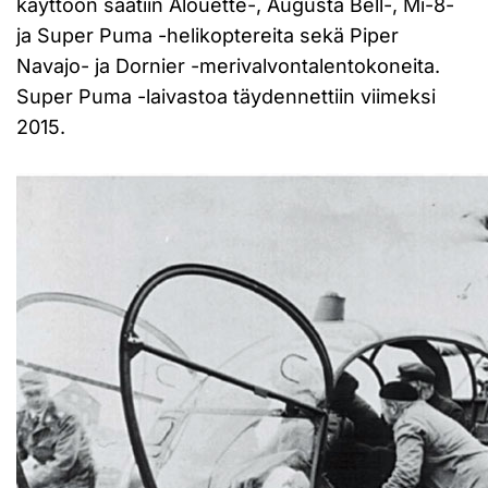
käyttöön saatiin Alouette-, Augusta Bell-, Mi-8-
ja Super Puma -helikoptereita sekä Piper
Navajo- ja Dornier -merivalvontalentokoneita.
Super Puma -laivastoa täydennettiin viimeksi
2015.