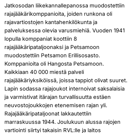
Jatkosodan liikekannallepanossa muodostettiin
rajajääkärikomppanioita, joiden runkona oli
rajavartiostojen kantahenkilökunta ja
palveluksessa olevia varusmiehiä. Vuoden 1941
lopulla komppaniat koottiin 8
rajajääkäripataljoonaksi ja Petsamoon
muodostettiin Petsamon Erillisosasto.
Komppanioita oli Hangosta Petsamoon.
Kaikkiaan 40 000 miestä palveli
rajajääkäriyksiköissä, joissa tappiot olivat suuret.
Lapin sodassa rajajoukot internoivat saksalaisia
ja varmistivat itärajan turvallisuutta estäen
neuvostojoukkojen etenemisen rajan yli.
Rajajääkäripataljoonat lakkautettiin
marraskuussa 1944. Joulukuun alussa rajojen
vartiointi siirtyi takaisin RVL:lle ja laitos