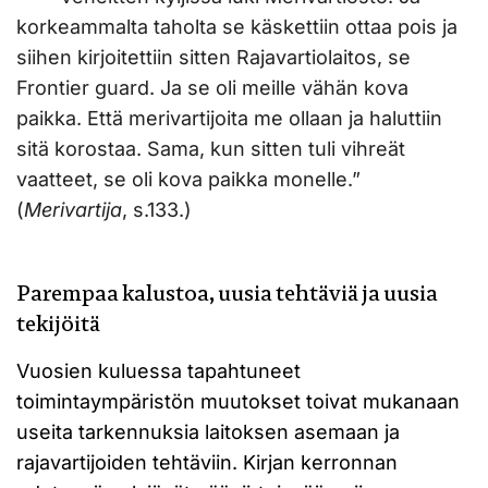
korkeammalta taholta se käskettiin ottaa pois ja
siihen kirjoitettiin sitten Rajavartiolaitos, se
Frontier guard. Ja se oli meille vähän kova
paikka. Että merivartijoita me ollaan ja haluttiin
sitä korostaa. Sama, kun sitten tuli vihreät
vaatteet, se oli kova paikka monelle.”
(
Merivartija
, s.133.)
Parempaa kalustoa, uusia tehtäviä ja uusia
tekijöitä
Vuosien kuluessa tapahtuneet
toimintaympäristön muutokset toivat mukanaan
useita tarkennuksia laitoksen asemaan ja
rajavartijoiden tehtäviin. Kirjan kerronnan