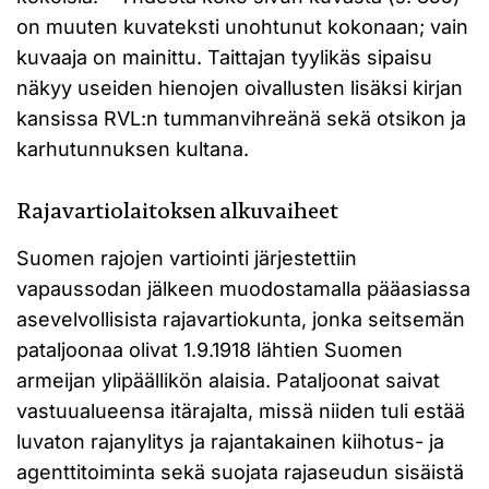
on muuten kuvateksti unohtunut kokonaan; vain
kuvaaja on mainittu. Taittajan tyylikäs sipaisu
näkyy useiden hienojen oivallusten lisäksi kirjan
kansissa RVL:n tummanvihreänä sekä otsikon ja
karhutunnuksen kultana.
Rajavartiolaitoksen alkuvaiheet
Suomen rajojen vartiointi järjestettiin
vapaussodan jälkeen muodostamalla pääasiassa
asevelvollisista rajavartiokunta, jonka seitsemän
pataljoonaa olivat 1.9.1918 lähtien Suomen
armeijan ylipäällikön alaisia. Pataljoonat saivat
vastuualueensa itärajalta, missä niiden tuli estää
luvaton rajanylitys ja rajantakainen kiihotus- ja
agenttitoiminta sekä suojata rajaseudun sisäistä