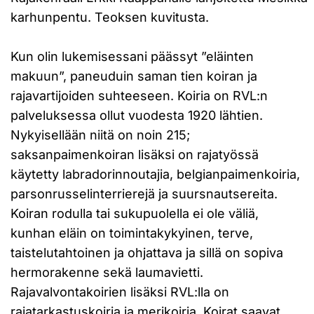
karhunpentu. Teoksen kuvitusta.
Kun olin lukemisessani päässyt ”eläinten
makuun”, paneuduin saman tien koiran ja
rajavartijoiden suhteeseen. Koiria on RVL:n
palveluksessa ollut vuodesta 1920 lähtien.
Nykyisellään niitä on noin 215;
saksanpaimenkoiran lisäksi on rajatyössä
käytetty labradorinnoutajia, belgianpaimenkoiria,
parsonrusselinterrierejä ja suursnautsereita.
Koiran rodulla tai sukupuolella ei ole väliä,
kunhan eläin on toimintakykyinen, terve,
taistelutahtoinen ja ohjattava ja sillä on sopiva
hermorakenne sekä laumavietti.
Rajavalvontakoirien lisäksi RVL:lla on
rajatarkastuskoiria ja merikoiria. Koirat saavat